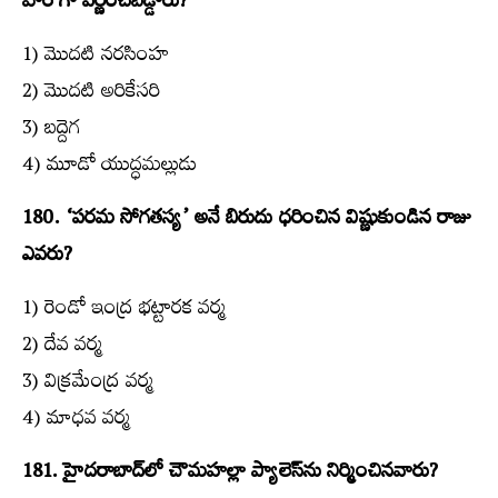
హీరోగా వర్ణించబడ్డారు?
1) మొదటి నరసింహ
2) మొదటి అరికేసరి
3) బద్దెగ
4) మూడో యుద్ధమల్లుడు
180. ‘పరమ సోగతస్య’ అనే బిరుదు ధరించిన విష్ణుకుండిన రాజు
ఎవరు?
1) రెండో ఇంద్ర భట్టారక వర్మ
2) దేవ వర్మ
3) విక్రమేంద్ర వర్మ
4) మాధవ వర్మ
181. హైదరాబాద్‌లో చౌమహల్లా ప్యాలెస్‌ను నిర్మించినవారు?