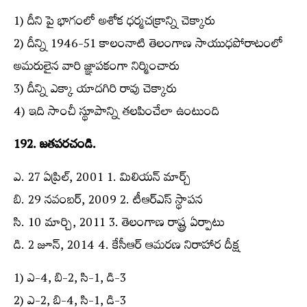
1) దీని పై భాగంలో అశోక ధర్మచక్రాన్ని చెక్కారు
2) దీన్ని 1946-51 కాలంనాటి తెలంగాణ సాయుధపోరాటంలో
అమరులైన వారి జ్ఞాపకంగా నిర్మించారు
3) దీన్ని ఎక్కా యాదగిరి రావు చెక్కారు
4) ఇది సాంచీ స్థూపాన్ని తలపించేలా ఉంటుంది
192. జతపరచండి.
ఎ. 27 ఏప్రిల్‌, 2001 1. మిలియన్‌ మార్చ్‌
బి. 29 నవంబర్‌, 2009 2. టీఆర్‌ఎస్‌ స్థాపన
సి. 10 మార్చి, 2011 3. తెలంగాణ రాష్ట్ర ఏర్పాటు
డి. 2 జూన్‌, 2014 4. కేసీఆర్‌ ఆమరణ నిరాహార దీక్ష
1) ఎ-4, బి-2, సి-1, డి-3
2) ఎ-2, బి-4, సి-1, డి-3