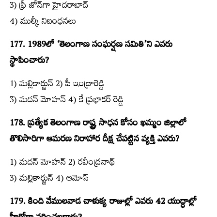
3) ఫ్రీ జోన్‌గా హైదరాబాద్‌
4) ముల్కీ నిబంధనలు
177. 1989లో ‘తెలంగాణ సంఘర్షణ సమితి’ని ఎవరు
స్థాపించారు?
1) మల్లికార్జున్‌ 2) పీ ఇంద్రారెడ్డి
3) మదన్‌ మోహన్‌ 4) కే ప్రభాకర్‌ రెడ్డి
178. ప్రత్యేక తెలంగాణ రాష్ట్ర సాధన కోసం ఖమ్మం జిల్లాలో
తొలిసారిగా ఆమరణ నిరాహార దీక్ష చేపట్టిన వ్యక్తి ఎవరు?
1) మదన్‌ మోహన్‌ 2) రవీంద్రనాథ్‌
3) మల్లికార్జున్‌ 4) ఆమోస్‌
179. కింది వేములవాడ చాళుక్య రాజుల్లో ఎవరు 42 యుద్ధాల్లో