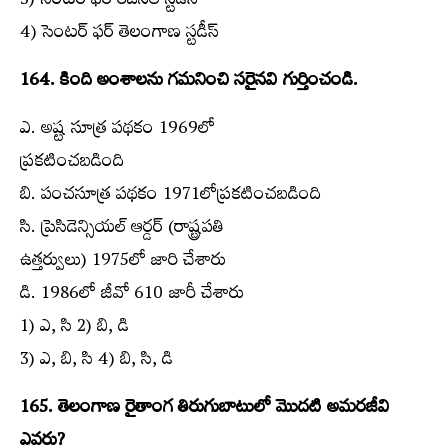
3) సెంటర్‌ ఫర్‌ రీజనల్‌ స్టడీస్‌
4) సెంటర్‌ ఫర్‌ తెలంగాణ స్టడీస్‌
164. కింది అంశాలను గమనించి సరైనవి గుర్తించండి.
ఎ. అష్ట సూత్ర పథకం 1969లో
ప్రకటించబడింది
బి. పంచసూత్ర పథకం 1971లోప్రకటించబడింది
సి. ప్రెసిడెన్సియల్‌ ఆర్డర్‌ (రాష్ట్రపతి
ఉత్తర్వులు) 1975లో జారి చేశారు
డి. 1986లో జీవో 610 జారీ చేశారు
1) ఎ, సి 2) బి, డి
3) ఎ, బి, సి 4) బి, సి, డి
165. తెలంగాణ రైతాంగ తిరుగుబాటులో మొదటి అమరజీవి
ఎవరు?