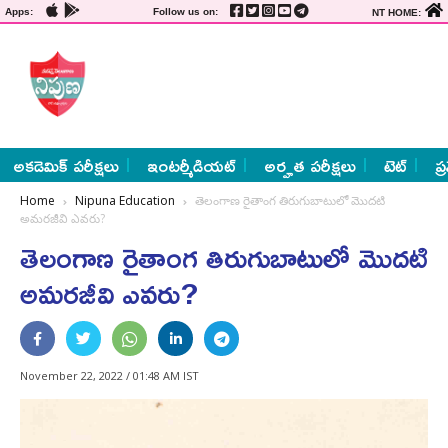
Apps:
Follow us on:
NT HOME:
అకడెమిక్ పరీక్షలు
ఇంటర్మీడియట్
అర్హత పరీక్షలు
టెట్
ప్
Home
Nipuna Education
తెలంగాణ రైతాంగ తిరుగుబాటులో మొదటి
అమరజీవి ఎవరు?
తెలంగాణ రైతాంగ తిరుగుబాటులో మొదటి
అమరజీవి ఎవరు?
November 22, 2022 / 01:48 AM IST