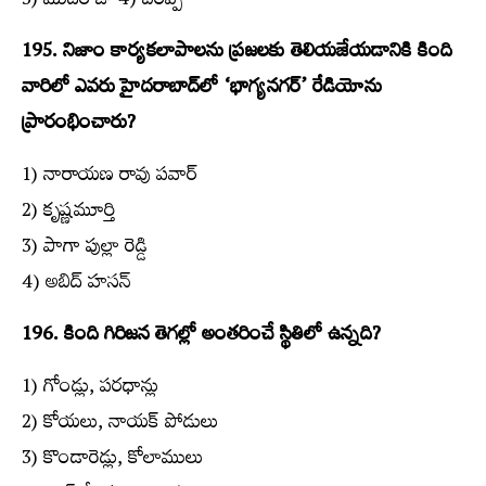
3) ముదిరాజు 4) బీరప్ప
195. నిజాం కార్యకలాపాలను ప్రజలకు తెలియజేయడానికి కింది
వారిలో ఎవరు హైదరాబాద్‌లో ‘భాగ్యనగర్‌’ రేడియోను
ప్రారంభించారు?
1) నారాయణ రావు పవార్‌
2) కృష్ణమూర్తి
3) పాగా పుల్లా రెడ్డి
4) అబిద్‌ హసన్‌
196. కింది గిరిజన తెగల్లో అంతరించే స్థితిలో ఉన్నది?
1) గోండ్లు, పరధాన్లు
2) కోయలు, నాయక్‌ పోడులు
3) కొండారెడ్లు, కోలాములు