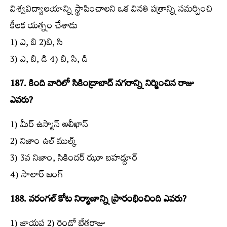
విశ్వవిద్యాలయాన్ని స్థాపించాలని ఒక వినతి పత్రాన్ని సమర్పించి
కీలక యత్నం చేశాడు
1) ఎ, బి 2)బి, సి
3) ఎ, బి, డి 4) బి, సి, డి
187. కింది వారిలో సికింద్రాబాద్‌ నగరాన్ని నిర్మించిన రాజు
ఎవరు?
1) మీర్‌ ఉస్మాన్‌ అలీఖాన్‌
2) నిజాం ఉల్‌ ముల్క్‌
3) 3వ నిజాం, సికిందర్‌ ఝూ బహద్దూర్‌
4) సాలార్‌ జంగ్‌
188. వరంగల్‌ కోట నిర్మాణాన్ని ప్రారంభించింది ఎవరు?
1) జాయప 2) రెండో బేతరాజు