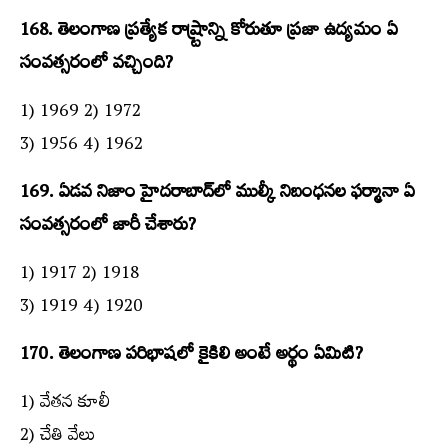
168. తెలంగాణ ప్రత్యేక రాష్ర్టాన్ని కోరుతూ ప్రజా ఉద్యమం ఏ
సంవత్సరంలో వచ్చింది?
1) 1969 2) 1972
3) 1956 4) 1962
169. ఏడవ నిజాం హైదరాబాద్‌లో ముల్కీ నిబంధనల ఫర్మానా ఏ
సంవత్సరంలో జారీ చేశారు?
1) 1917 2) 1918
3) 1919 4) 1920
170. తెలంగాణ పరిభాషలో కైకిలి అంటే అర్థం ఏమిటి?
1) వేతన కూలీ
2) చేతి వేలు