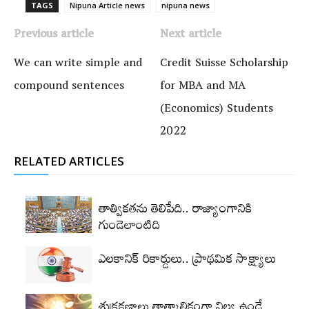
TAGS
Nipuna Article news
nipuna news
Previous article
Next article
We can write simple and
Credit Suisse Scholarship
compound sentences
for MBA and MA
(Economics) Students
2022
RELATED ARTICLES
తాత్వికతను తెలిపేది.. రాజ్యాంగానికి
గుండెలాంటిది
ఎలకానిక్‌ రికార్డులు.. ప్రాథమిక సాక్ష్యాలు
శుక్రకణాలు తాత్కాలికంగా నిల్వ ఉండే