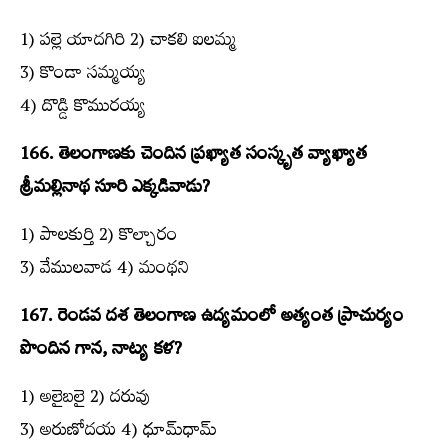
1) పల్లె యాదగిరి 2) చాకలి ఐలమ్మ
3) కొండా సమ్మయ్య
4) దొడ్డి కొమురయ్య
166. తెలంగాణకు చెందిన ప్రఖ్యాత సంస్కృత వ్యాఖ్యాత
శ్రీమల్లినాథ సూరి ఎక్కడివాడు?
1) పాలకుర్తి 2) కొల్చారం
3) వేములవాడ 4) మంథని
167. రెండవ దశ తెలంగాణ ఉద్యమంలో అత్యంత ప్రాచుర్యం
పొందిన గాన, నాట్య కళ?
1) అలైబలై 2) దరువు
3) అరుణోదయ 4) ధూమ్‌ధామ్‌