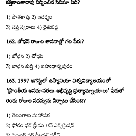
కత్తికాంతారావు నిర్మించిన సినిమా ఏది?
1) పాతకాపు 2) ఆదర్శం
3) సప్త స్వరాలు 4) రైతుబిడ్డ
162. బోధన్‌ రాజుల శాసనాల్లో గల పేరు?
1) బోధన్‌ 2) చోధన్‌
3) బాధన్‌ కుర్తి 4) బహుధాన్యపురం
163. 1997 ఆగస్టులో ఉస్మానియా విశ్వవిద్యాలయంలో
‘ప్రాంతీయ అసమానతలు-అభివృద్ధి ప్రత్యామ్నాయాలు’ పేరుతో
రెండు రోజుల సదస్సును ఏర్పాటు చేసింది?
1) తెలంగాణ మహాసభ
2) ఫోరం ఫర్‌ ఫ్రీడం ఆఫ్‌ ఎక్స్‌ప్రెషన్‌