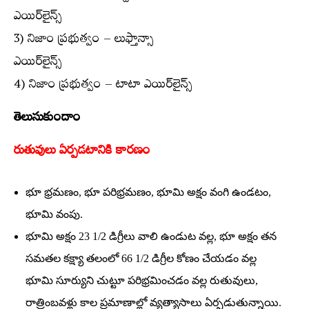
ఎయిర్‌లైన్స్‌
3) నిజాం ప్రభుత్వం – లుఫ్తాన్సా
ఎయిర్‌లైన్స్‌
4) నిజాం ప్రభుత్వం – టాటా ఎయిర్‌లైన్స్‌
తెలుసుకుందాం
రుతువులు ఏర్పడటానికి కారణం
భూ భ్రమణం, భూ పరిభ్రమణం, భూమి అక్షం వంగి ఉండటం,
భూమి వంపు.
భూమి అక్షం 23 1/2 డిగ్రీలు వాలి ఉండుట వల్ల, భూ అక్షం తన
సమతల కక్ష్యా తలంలో 66 1/2 డిగ్రీల కోణం చేయడం వల్ల
భూమి సూర్యుని చుట్టూ పరిభ్రమించడం వల్ల రుతువులు,
రాత్రింబవళ్లు కాల ప్రమాణాల్లో వ్యత్యాసాలు ఏర్పడుతున్నాయి.