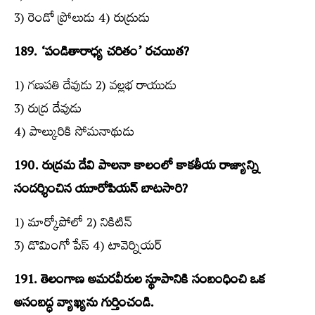
3) రెండో ప్రోలుడు 4) రుద్రుడు
189. ‘పండితారాధ్య చరితం’ రచయిత?
1) గణపతి దేవుడు 2) వల్లభ రాయుడు
3) రుద్ర దేవుడు
4) పాల్కురికి సోమనాథుడు
190. రుద్రమ దేవి పాలనా కాలంలో కాకతీయ రాజ్యాన్ని
సందర్శించిన యూరోపియన్‌ బాటసారి?
1) మార్కోపోలో 2) నికిటిన్‌
3) డొమింగో పేస్‌ 4) టావెర్నియర్‌
191. తెలంగాణ అమరవీరుల స్థూపానికి సంబంధించి ఒక
అసంబద్ధ వ్యాఖ్యను గుర్తించండి.