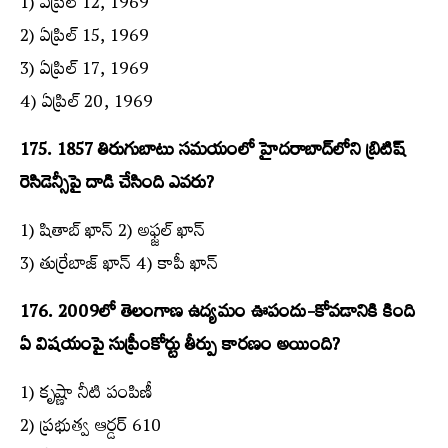
1) ఏప్రిల్‌ 12, 1969
2) ఏప్రిల్‌ 15, 1969
3) ఏప్రిల్‌ 17, 1969
4) ఏప్రిల్‌ 20, 1969
175. 1857 తిరుగుబాటు సమయంలో హైదరాబాద్‌లోని బ్రిటిష్‌
రెసిడెన్సీపై దాడి చేసింది ఎవరు?
1) షితాబ్‌ ఖాన్‌ 2) అఫ్జల్‌ ఖాన్‌
3) తుర్రేబాజ్‌ ఖాన్‌ 4) కాపీ ఖాన్‌
176. 2009లో తెలంగాణ ఉద్యమం ఊపందు-కోవడానికి కింది
ఏ విషయంపై సుప్రీంకోర్టు తీర్పు కారణం అయింది?
1) కృష్ణా నీటి పంపిణీ
2) ప్రభుత్వ ఆర్డర్‌ 610