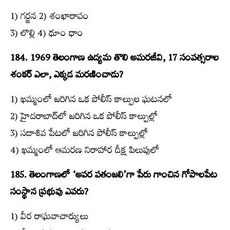
1) గర్జన 2) శంఖారావం
3) లొల్లి 4) ధూం ధాం
184. 1969 తెలంగాణ ఉద్యమ తొలి అమరజీవి, 17 సంవత్సరాల
శంకర్‌ ఎలా, ఎక్కడ మరణించాడు?
1) ఖమ్మంలో జరిగిన ఒక పోలీస్‌ కాల్పుల ఘటనలో
2) హైదరాబాద్‌లో జరిగిన ఒక పోలీస్‌ కాల్పుల్లో
3) సదాశివ పేటలో జరిగిన పోలీస్‌ కాల్పుల్లో
4) ఖమ్మంలో ఆమరణ నిరాహార దీక్ష పిలుపులో
185. తెలంగాణలో ‘అపర పతంజలి’గా పేరు గాంచిన గోపాలపేట
సంస్థాన ప్రభువు ఎవరు?
1) వీర రాఘవాచార్యులు