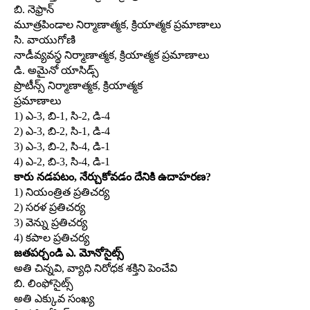
బి. నెఫ్రాన్‌
మూత్రపిండాల నిర్మాణాత్మక, క్రియాత్మక ప్రమాణాలు
సి. వాయుగోణి
నాడీవ్యవస్థ నిర్మాణాత్మక, క్రియాత్మక ప్రమాణాలు
డి. అమైనో యాసిడ్స్‌
ప్రొటీన్స్‌ నిర్మాణాత్మక, క్రియాత్మక
ప్రమాణాలు
1) ఎ-3, బి-1, సి-2, డి-4
2) ఎ-3, బి-2, సి-1, డి-4
3) ఎ-3, బి-2, సి-4, డి-1
4) ఎ-2, బి-3, సి-4, డి-1
కారు నడపటం, నేర్చుకోవడం దేనికి ఉదాహరణ?
1) నియంత్రిత ప్రతిచర్య
2) సరళ ప్రతిచర్య
3) వెన్ను ప్రతిచర్య
4) కపాల ప్రతిచర్య
జతపర్చండి ఎ. మోనోసైట్స్‌
అతి చిన్నవి, వ్యాధి నిరోధక శక్తిని పెంచేవి
బి. లింఫోసైట్స్‌
అతి ఎక్కువ సంఖ్య