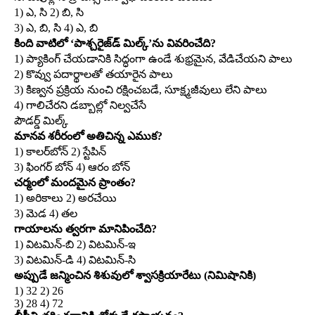
1) ఎ, సి 2) బి, సి
3) ఎ, బి, సి 4) ఎ, బి
కింది వాటిలో ‘పాశ్చరైజ్‌డ్‌ మిల్క్‌’ను వివరించేది?
1) ప్యాకింగ్‌ చేయడానికి సిద్ధంగా ఉండే శుభ్రమైన, వేడిచేయని పాలు
2) కొవ్వు పదార్థాలతో తయారైన పాలు
3) కిణ్వన ప్రక్రియ నుంచి రక్షించబడే, సూక్ష్మజీవులు లేని పాలు
4) గాలిచేరని డబ్బాల్లో నిల్వచేసే
పౌడర్డ్‌ మిల్క్‌
మానవ శరీరంలో అతిచిన్న ఎముక?
1) కాలర్‌బోన్‌ 2) స్టేపిన్‌
3) ఫింగర్‌ బోన్‌ 4) ఆరం బోన్‌
చర్మంలో మందమైన ప్రాంతం?
1) అరికాలు 2) అరచేయి
3) మెడ 4) తల
గాయాలను త్వరగా మానిపించేది?
1) విటమిన్‌-బి 2) విటమిన్‌-ఇ
3) విటమిన్‌-డి 4) విటమిన్‌-సి
అప్పుడే జన్మించిన శిశువులో శ్వాసక్రియారేటు (నిమిషానికి)
1) 32 2) 26
3) 28 4) 72