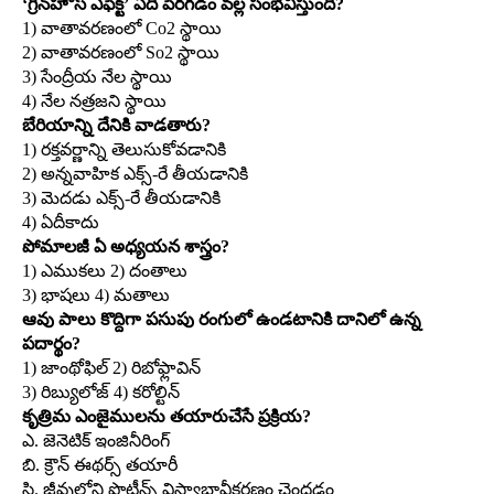
‘గ్రీన్‌హౌస్‌ ఎఫెక్ట్‌’ ఏది పెరగడం వల్ల సంభవిస్తుంది?
1) వాతావరణంలో Co2 స్థాయి
2) వాతావరణంలో So2 స్థాయి
3) సేంద్రీయ నేల స్థాయి
4) నేల నత్రజని స్థాయి
బేరియాన్ని దేనికి వాడతారు?
1) రక్తవర్ణాన్ని తెలుసుకోవడానికి
2) అన్నవాహిక ఎక్స్‌-రే తీయడానికి
3) మెదడు ఎక్స్‌-రే తీయడానికి
4) ఏదీకాదు
పోమాలజీ ఏ అధ్యయన శాస్త్రం?
1) ఎముకలు 2) దంతాలు
3) భాషలు 4) మతాలు
ఆవు పాలు కొద్దిగా పసుపు రంగులో ఉండటానికి దానిలో ఉన్న
పదార్థం?
1) జాంథోఫిల్‌ 2) రిబోఫ్లావిన్‌
3) రిబ్యులోజ్‌ 4) కరోల్టిన్‌
కృత్రిమ ఎంజైములను తయారుచేసే ప్రక్రియ?
ఎ. జెనెటిక్‌ ఇంజినీరింగ్‌
బి. క్రౌన్‌ ఈథర్స్‌ తయారీ
సి. జీవుల్లోని ప్రొటీన్స్‌ విస్వాభావీకరణం చెందడం