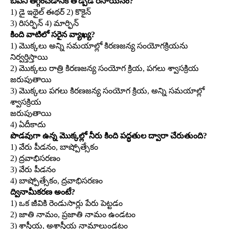
బీపీని తగ్గించడానికి తోడ్పడే రసాయనం?
1) డై ఇథైల్‌ ఈథర్‌ 2) కొకైన్‌
3) రిసర్ఫిన్‌ 4) మార్ఫిన్‌
కింది వాటిలో సరైన వ్యాఖ్య?
1) మొక్కలు అన్ని సమయాల్లో కిరణజన్య సంయోగక్రియను
నిర్వర్తిస్తాయి
2) మొక్కలు రాత్రి కిరణజన్య సంయోగ క్రియ, పగలు శ్వాసక్రియ
జరుపుతాయి
3) మొక్కలు పగలు కిరణజన్య సంయోగ క్రియ, అన్ని సమయాల్లో
శ్వాసక్రియ
జరుపుతాయి
4) ఏదీకాదు
పొడవుగా ఉన్న మొక్కల్లో నీరు కింది పద్ధతుల ద్వారా చేరుతుంది?
1) వేరు పీడనం, బాష్పోత్సేకం
2) ద్రవాభిసరణం
3) వేరు పీడనం
4) బాష్పోత్సేకం, ద్రవాభిసరణం
ద్వినామీకరణ అంటే?
1) ఒక జీవికి రెండుసార్లు పేరు పెట్టడం
2) జాతి నామం, ప్రజాతి నామం ఉండటం
3) శాస్త్రీయ, అశాస్త్రీయ నామాలుండటం