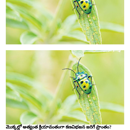
మొక్కల్లో అత్యంత క్రియావంతంగా కణవిభజన జరిగే ప్రాంతం?