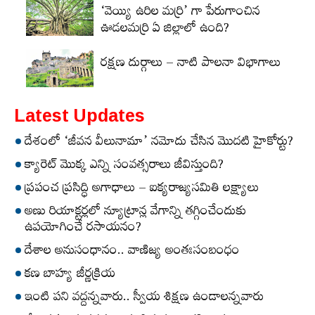
‘వెయ్యి ఉరిల మర్రి’ గా పేరుగాంచిన
ఊడలమర్రి ఏ జిల్లాలో ఉంది?
రక్షణ దుర్గాలు – నాటి పాలనా విభాగాలు
Latest Updates
దేశంలో ‘జీవన వీలునామా’ నమోదు చేసిన మొదటి హైకోర్టు?
క్యారెట్‌ మొక్క ఎన్ని సంవత్సరాలు జీవిస్తుంది?
ప్రపంచ ప్రసిద్ధి అగాధాలు – ఐక్యరాజ్యసమితి లక్ష్యాలు
అణు రియాక్టర్లలో న్యూట్రాన్ల వేగాన్ని తగ్గించేందుకు
ఉపయోగించే రసాయనం?
దేశాల అనుసంధానం.. వాణిజ్య అంతఃసంబంధం
కణ బాహ్య జీర్ణక్రియ
ఇంటి పని వద్దన్నవారు.. స్వీయ శిక్షణ ఉండాలన్నవారు