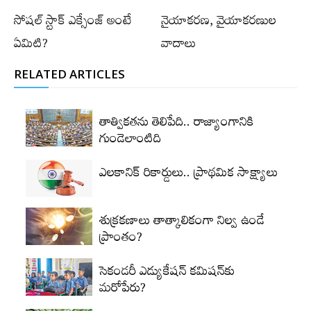
సోషల్‌ స్టాక్‌ ఎక్సేంజ్‌ అంటే
నైయాకరణ, వైయాకరణుల
ఏమిటి?
వాదాలు
RELATED ARTICLES
తాత్వికతను తెలిపేది.. రాజ్యాంగానికి
గుండెలాంటిది
ఎలకానిక్‌ రికార్డులు.. ప్రాథమిక సాక్ష్యాలు
శుక్రకణాలు తాత్కాలికంగా నిల్వ ఉండే
ప్రాంతం?
సెకండరీ ఎడ్యుకేషన్‌ కమిషన్‌కు
మరోపేరు?