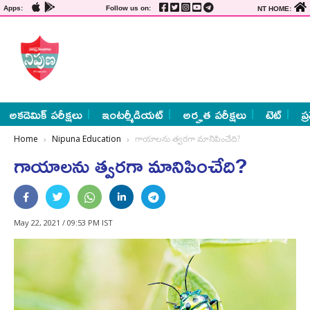
Apps:
Follow us on:
NT HOME:
అకడెమిక్ పరీక్షలు
ఇంటర్మీడియట్
అర్హత పరీక్షలు
టెట్
ప్
Home
Nipuna Education
గాయాలను త్వరగా మానిపించేది?
గాయాలను త్వరగా మానిపించేది?
May 22, 2021 / 09:53 PM IST