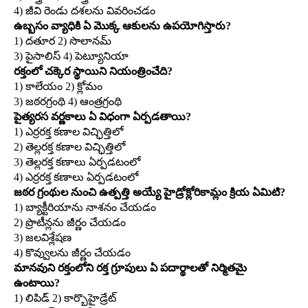
4) జీవి రెండు దశలను వివరించడం
ఉబ్బసం వ్యాధికి ఏ మొక్క ఆకులను ఉపయోగిస్తారు?
1) దతూర 2) సొలానమ్‌
3) పైసాలిస్‌ 4) పెట్యూనియా
రక్తంలో చక్కెర స్థాయిని నియంత్రించేది?
1) కాలేయం 2) క్లోమం
3) జఠరగ్రంథి 4) ఆంత్రగ్రంథి
పైత్యరస వర్ణకాలు ఏ విధంగా ఏర్పడతాయి?
1) ఎర్రరక్త కణాల విచ్ఛిత్తిలో
2) తెల్లరక్త కణాల విచ్ఛిత్తిలో
3) తెల్లరక్త కణాలు ఏర్పడటంలో
4) ఎర్రరక్త కణాలు ఏర్పడటంలో
జఠర గ్రంథుల నుంచి ఉత్పత్తి అయ్యే హైడ్రోక్లోరికామ్లం క్రియ ఏమిటి?
1) బ్యాక్టీరియాను నాశనం చేయడం
2) ప్రొటీన్లను జీర్ణం చేయడం
3) జలవిశ్లేషణ
4) కొవ్వులను జీర్ణం చేయడం
మానవుని రక్తంలోని రక్త గ్రూపులు ఏ పదార్థాలతో నిర్మితమై
ఉంటాయి?
1) లిపిడ్‌ 2) కార్బొహైడ్రేట్‌