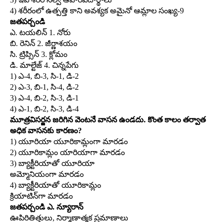
4) శరీరంలో ఉత్పత్తి కాని అవశ్యక అమైనో ఆమ్లాల సంఖ్య-9
జతపర్చండి
ఎ. టయలిన్‌ 1. నోరు
బి. రెనిన్‌ 2. జీర్ణాశయం
సి. ట్రిప్సిన్‌ 3. క్లోమం
డి. మాల్టేజ్‌ 4. చిన్నపేగు
1) ఎ-4, బి-3, సి-1, డి-2
2) ఎ-3, బి-1, సి-4, డి-2
3) ఎ-4, బి-2, సి-3, డి-1
4) ఎ-1, బి-2, సి-3, డి-4
మూత్రవిసర్జన జరిగిన వెంటనే వాసన ఉండదు. కొంత కాలం తర్వాత
అధిక వాసనకు కారణం?
1) యూరియా యూరికామ్లంగా మారడం
2) యూరికామ్లం యారియాగా మారడం
3) బ్యాక్టీరియాతో యూరియా
అమ్మోనియంగా మారడం
4) బ్యాక్టీరియాతో యూరికామ్లం
క్రియాటిన్‌గా మారడం
జతపర్చండి ఎ. న్యూరాన్‌
ఊపిరితిత్తులు, నిర్మాణాత్మక ప్రమాణాలు