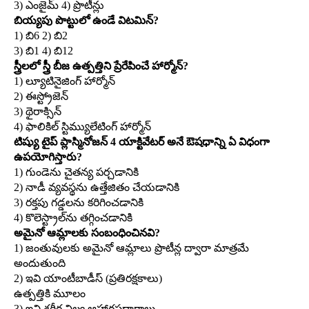
3) ఎంజైమ్‌ 4) ప్రొటీన్లు
బియ్యపు పొట్టులో ఉండే విటమిన్‌?
1) బి6 2) బి2
3) బి1 4) బి12
స్త్రీలలో స్త్రీ బీజ ఉత్పత్తిని ప్రేరేపించే హార్మోన్‌?
1) ల్యూటినైజింగ్‌ హార్మోన్‌
2) ఈస్ట్రోజెన్‌
3) థైరాక్సిన్‌
4) ఫాలికిల్‌ స్టిమ్యులేటింగ్‌ హార్మోన్‌
టిష్యు టైప్‌ ప్లాస్మినోజన్‌ 4 యాక్టివేటర్‌ అనే ఔషధాన్ని ఏ విధంగా
ఉపయోగిస్తారు?
1) గుండెను చైతన్య పర్చడానికి
2) నాడీ వ్యవస్థను ఉత్తేజితం చేయడానికి
3) రక్తపు గడ్డలను కరిగించడానికి
4) కొలెస్ట్రాల్‌ను తగ్గించడానికి
అమైనో ఆమ్లాలకు సంబంధించినవి?
1) జంతువులకు అమైనో ఆమ్లాలు ప్రొటీన్ల ద్వారా మాత్రమే
అందుతుంది
2) ఇవి యాంటీబాడీస్‌ (ప్రతిరక్షకాలు)
ఉత్పత్తికి మూలం
3) ఇవి శరీర నిల్వ ఆహారపదార్థాలు