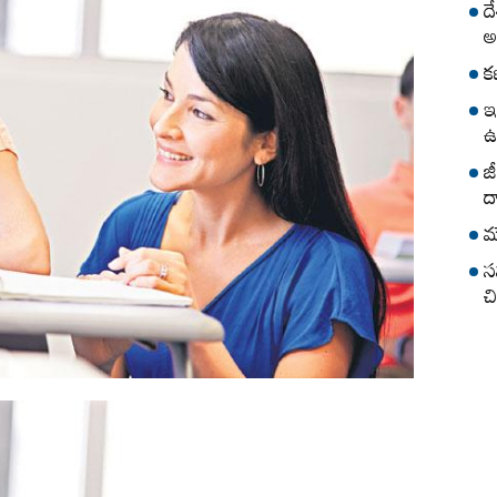
ద
అ
క
ఇ
ఉ
జ
ద
మ
స
చ