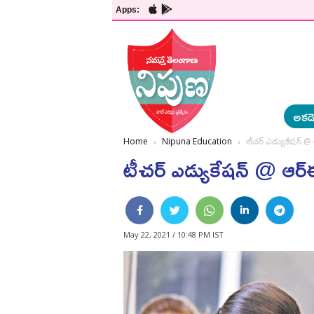
Apps:
అకడె
Home
Nipuna Education
టీచర్‌ ఎడ్యుకేషన్‌ 
టీచర్‌ ఎడ్యుకేషన్‌ @ ఆర
May 22, 2021 / 10:48 PM IST