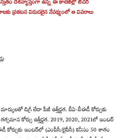
్తుతం దేశవ్యాప్తంగా ఉన్న ఈ కాలేజీల్లో టీచర్‌
రవేశాలకు ప్రకటన విడుదలైన నేపథ్యంలో ఆ వివరాలు
్లు
్కులతో డిగ్రీ లేదా పీజీ ఉత్తీర్ణత. బీఏ-బీఈడీ కోర్సుకు
తత్సమాన కోర్సు ఉత్తీర్ణత. 2019, 2020, 2021లో ఇంటర్‌
-బీఈడీ కోర్సుకు ఇంటర్‌లో (ఎంపీసీ/బైపీసీ) కనీసం 50 శాతం