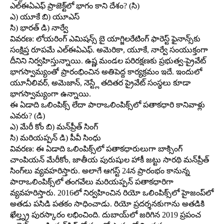
ఎల్‌ఈఏఎఫ్‌ ప్రాజెక్ట్‌లో భాగం కాని దేశం? (సి)
ఎ) యూకే బి) యూఎస్‌
సి) భారత్‌ డి) నార్వే
వివరణ: లోయరింగ్‌ ఎమిషన్స్‌ బై యాగ్జిలరేటింగ్‌ ఫారెస్ట్‌ ఫైనాన్స్‌కు
సంక్షిప్త రూపమే ఎల్‌ఈఏఎఫ్‌. అమెరికా, యూకే, నార్వే సంయుక్తంగా
దీనిని నిర్వహిస్తున్నాయి. ఉష్ణ మండల పరిరక్షణకు ప్రభుత్వ-ప్రైవేట్‌
భాగస్వామ్యంతో ప్రారంభించిన అతిపెద్ద కార్యక్రమం ఇదే. ఇందులో
యూనీలివర్‌, అమెజాన్‌, నెస్ట్లే తదితర ప్రైవేట్‌ సంస్థలు కూడా
భాగస్వామ్యంగా ఉన్నాయి.
ఈ ఏడాది ఒలింపిక్స్‌ లేదా పారాఒలింపిక్స్‌లో పతాకధారి కానివాళ్లు
ఎవరు? (డి)
ఎ) మేరీ కోం బి) మన్‌ప్రీత్‌ సింగ్‌
సి) మరియప్పన్‌ డి) పీవీ సింధు
వివరణ: ఈ ఏడాది ఒలింపిక్స్‌లో పతాకధారులుగా బాక్సింగ్‌
చాంపియన్‌ మేరీకోం, జాతీయ పురుషుల హాకీ జట్టు సారథి మన్‌ప్రీత్‌
సింగ్‌లు వ్యవహరిస్తారు. అలాగే ఆగస్ట్‌ 24న ప్రారంభం కానున్న
పారాఒలింపిక్స్‌లో తంగవేలు మరియప్పన్‌ పతాకధారిగా
వ్యవహరిస్తారు. 2016లో నిర్వహించిన రియో ఒలింపిక్స్‌లో హైజంప్‌లో
అతడు పసిడి పతకం సాధించాడు. రియో ప్రదర్శనకుగాను అతడికి
ఖేల్త్న్ర పురస్కారం లభించింది. దుబాయ్‌లో జరిగిన 2019 ప్రపంచ