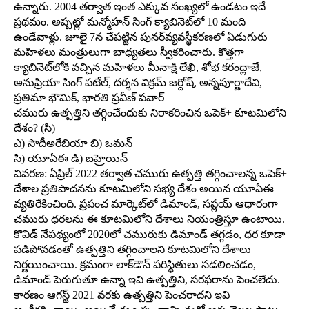
ఉన్నారు. 2004 తర్వాత ఇంత ఎక్కువ సంఖ్యలో ఉండటం ఇదే
ప్రథమం. అప్పట్లో మన్మోహన్‌ సింగ్‌ క్యాబినెట్‌లో 10 మంది
ఉండేవాళ్లు. జూలై 7న చేపట్టిన పునర్‌వ్యవస్థీకరణలో ఏడుగురు
మహిళలు మంత్రులుగా బాధ్యతలు స్వీకరించారు. కొత్తగా
క్యాబినెట్‌లోకి వచ్చిన మహిళలు మీనాక్షి లేఖి, శోభ కరంద్లాజే,
అనుప్రియా సింగ్‌ పటేల్‌, దర్శన విక్రమ్‌ జర్దోష్‌, అన్నపూర్ణాదేవి,
ప్రతిమా భౌమిక్‌, భారతి ప్రవీణ్‌ పవార్‌
చమురు ఉత్పత్తిని తగ్గించేందుకు నిరాకరించిన ఒపెక్‌+ కూటమిలోని
దేశం? (సి)
ఎ) సౌదీఅరేబియా బి) ఒమన్‌
సి) యూఏఈ డి) బహ్రెయిన్‌
వివరణ: ఏప్రిల్‌ 2022 తర్వాత చమురు ఉత్పత్తి తగ్గించాలన్న ఒపెక్‌+
దేశాల ప్రతిపాదనను కూటమిలోని సభ్య దేశం అయిన యూఏఈ
వ్యతిరేకించింది. ప్రపంచ మార్కెట్‌లో డిమాండ్‌, సప్లయ్‌ ఆధారంగా
చమురు ధరలను ఈ కూటమిలోని దేశాలు నియంత్రిస్తూ ఉంటాయి.
కొవిడ్‌ నేపథ్యంలో 2020లో చమురుకు డిమాండ్‌ తగ్గడం, ధర కూడా
పడిపోవడంతో ఉత్పత్తిని తగ్గించాలని కూటమిలోని దేశాలు
నిర్ణయించాయి. క్రమంగా లాక్‌డౌన్‌ పరిస్థితులు సడలించడం,
డిమాండ్‌ పెరుగుతూ ఉన్నా ఇవి ఉత్పత్తిని, సరఫరాను పెంచలేదు.
కారణం ఆగస్ట్‌ 2021 వరకు ఉత్పత్తిని పెంచరాదని ఇవి