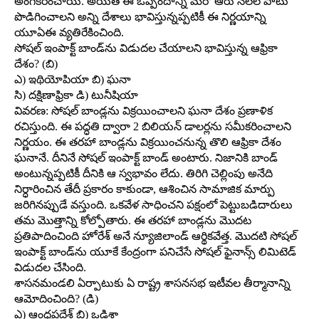
అంగీకరించాయి. అయితే ఈ ఒప్పందాన్ని మరో ఆరు నెలల పాటు
పొడిగించాలని అన్ని దేశాలు భావిస్తున్నప్పటికీ ఈ నిర్ణయాన్ని
యూఏఈ వ్యతిరేకించింది.
సోషల్‌ ఇంపాక్ట్‌ బాండ్‌ను విడుదల చేయాలని భావిస్తున్న ఆఫ్రికా
దేశం? (బి)
ఎ) ఇథియోపియా బి) ఘనా
సి) దక్షిణాఫ్రికా డి) టునీషియా
వివరణ: సోషల్‌ బాండ్లను విక్రయించాలని ఘనా దేశం ప్రణాళిక
రచిస్తుంది. ఈ పద్ధతి ద్వారా 2 బిలియన్‌ డాలర్లను సమీకరించాలని
నిర్ణయం. ఈ తరహా బాండ్లను విక్రయించనున్న తొలి ఆఫ్రికా దేశం
ఘనానే. దీనినే సోషల్‌ ఇంపాక్ట్‌ బాండ్‌ అంటారు. నిజానికి బాండ్‌
అంటున్నప్పటికీ దీనికి ఆ స్వభావం లేదు. తిరిగి చెల్లింపు అనేది
నిర్ధారించిన తేదీ ప్రకారం కాకుండా, ఆశించిన సామాజిక మార్పు
జరిగినప్పుడే వస్తుంది. ఒకవేళ సాధించని పక్షంలో పెట్టుబడిదారులు
తమ మొత్తాన్ని కోల్పోతారు. ఈ తరహా బాండ్లను మొదట
ప్రతిపాదించింది హోరేశ్‌ అనే న్యూజిలాండ్‌ ఆర్థికవేత్త. మొదటి సోషల్‌
ఇంపాక్ట్‌ బాండ్‌ను యూకే కేంద్రంగా పనిచేసే సోషల్‌ ఫైనాన్స్‌ లిమిటెడ్‌
విడుదల చేసింది.
శాసనమండలి ఏర్పాటుకు ఏ రాష్ట్ర శాసనసభ ఇటీవల తీర్మానాన్ని
ఆమోదించింది? (డి)
ఎ) ఆంధ్రప్రదేశ్‌ బి) ఒడిశా