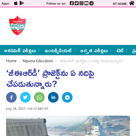
Apps:
Follow us on:
NT HOME:
అకడెమిక్ పరీక్షలు
ఇంటర్మీడియట్
అర్హత పరీక్షలు
టెట్
ప్
Home
Nipuna Education
‘జీఈఆర్‌డీ’ ప్రాజెక్ట్‌ను ఏ నదిపై చేపడుతున్నారు?
‘జీఈఆర్‌డీ’ ప్రాజెక్ట్‌ను ఏ నదిపై
చేపడుతున్నారు?
July 18, 2021 / 06:13 AM IST