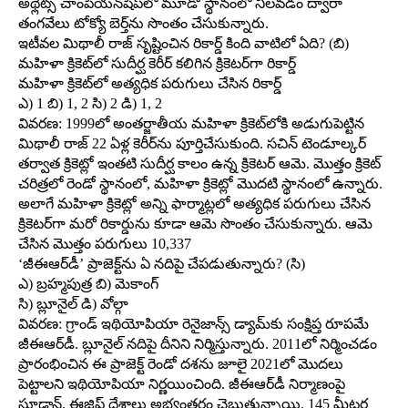
అథ్లెట్స్‌ చాంపియన్‌షిప్‌లో మూడో స్థానంలో నిలవడం ద్వారా
తంగవేలు టోక్యో బెర్త్‌ను సొంతం చేసుకున్నారు.
ఇటీవల మిథాలీ రాజ్‌ సృష్టించిన రికార్డ్‌ కింది వాటిలో ఏది? (బి)
మహిళా క్రికెట్‌లో సుదీర్ఘ కెరీర్‌ కలిగిన క్రికెటర్‌గా రికార్డ్‌
మహిళా క్రికెట్‌లో అత్యధిక పరుగులు చేసిన రికార్డ్‌
ఎ) 1 బి) 1, 2 సి) 2 డి) 1, 2
వివరణ: 1999లో అంతర్జాతీయ మహిళా క్రికెట్‌లోకి అడుగుపెట్టిన
మిథాలీ రాజ్‌ 22 ఏళ్ల కెరీర్‌ను పూర్తిచేసుకుంది. సచిన్‌ టెండూల్కర్‌
తర్వాత క్రికెట్లో ఇంతటి సుదీర్ఘ కాలం ఉన్న క్రికెటర్‌ ఆమె. మొత్తం క్రికెట్‌
చరిత్రలో రెండో స్థానంలో, మహిళా క్రికెట్లో మొదటి స్థానంలో ఉన్నారు.
అలాగే మహిళా క్రికెట్లో అన్ని ఫార్మాట్లలో అత్యధిక పరుగులు చేసిన
క్రికెటర్‌గా మరో రికార్డును కూడా ఆమె సొంతం చేసుకున్నారు. ఆమె
చేసిన మొత్తం పరుగులు 10,337
‘జీఈఆర్‌డీ’ ప్రాజెక్ట్‌ను ఏ నదిపై చేపడుతున్నారు? (సి)
ఎ) బ్రహ్మపుత్ర బి) మెకాంగ్‌
సి) బ్లూనైల్‌ డి) వోల్గా
వివరణ: గ్రాండ్‌ ఇథియోపియా రెనైజాన్స్‌ డ్యామ్‌కు సంక్షిప్త రూపమే
జీఈఆర్‌డీ. బ్లూనైల్‌ నదిపై దీనిని నిర్మిస్తున్నారు. 2011లో నిర్మించడం
ప్రారంభించిన ఈ ప్రాజెక్ట్‌ రెండో దశను జూలై 2021లో మొదలు
పెట్టాలని ఇథియోపియా నిర్ణయించింది. జీఈఆర్‌డీ నిర్మాణంపై
సూడాన్‌, ఈజిప్ట్‌ దేశాలు అభ్యంతరం చెబుతున్నాయి. 145 మీటర్ల