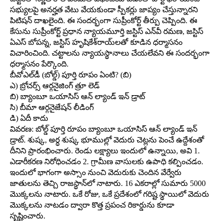
సభ్యులపై అనర్హత వేటు వేయకుండా స్పీకర్లు జాప్యం చేస్తున్నారని
పిటిషన్‌ దాఖలైంది. ఈ సందర్భంగా సుప్రీంకోర్ట్‌ తీర్పు చెప్పింది. ఈ
కేసును సుప్రీంకోర్ట్‌ ప్రధాన న్యాయమూర్తి జస్టిస్‌ ఎన్‌వీ రమణ, జస్టిస్‌
ఏఎస్‌ బోపన్న, జస్టిస్‌ హృషికేశ్‌రాయ్‌లతో కూడిన ధర్మాసనం
విచారించింది. చట్టాలను న్యాయస్థానాలు చేయలేవని ఈ సందర్భంగా
ధర్మాసనం పేర్కొంది.
బీవోఎల్‌డీ (బోల్డ్‌) పూర్తి రూపం ఏంటి? (బి)
ఎ) బ్రోచర్స్‌ ఆర్గనైజింగ్‌ త్రూ లెడ్‌
బి) బ్యాంబూ ఒయాసిస్‌ ఆన్‌ ల్యాండ్‌ ఇన్‌ డ్రాట్‌
సి) బీమా ఆర్గనైజేషన్‌ లీడింగ్‌
డి) ఏదీ కాదు
వివరణ: బోల్డ్‌ పూర్తి రూపం బ్యాంబూ ఒయాసిస్‌ ఆన్‌ ల్యాండ్‌ ఇన్‌
డ్రాట్‌. శుష్క, అర్ధ శుష్క భూముల్లో వెదురు చెట్లను పెంచే ఉద్దేశంతో
దీనిని ప్రారంభించారు. రెండు లక్ష్యాలు ఇందులో ఉన్నాయి, అవి 1.
ఎడారీకరణ నిరోధించడం 2. గ్రామీణ వాసులకు ఉపాధి కల్పించడం.
ఇందులో భాగంగా అస్సాం నుంచి వెదురుకు చెందిన వేర్వేరు
జాతులను తెచ్చి రాజస్థాన్‌లో నాటారు. 16 ఎకరాల్లో సుమారు 5000
మొక్కలను నాటారు. ఒకే రోజు, ఒకే ప్రదేశంలో గరిష్ట స్థాయిలో వెదురు
మొక్కలను నాటడం ద్వారా కొత్త ప్రపంచ రికార్డును కూడా
సృష్టించారు.