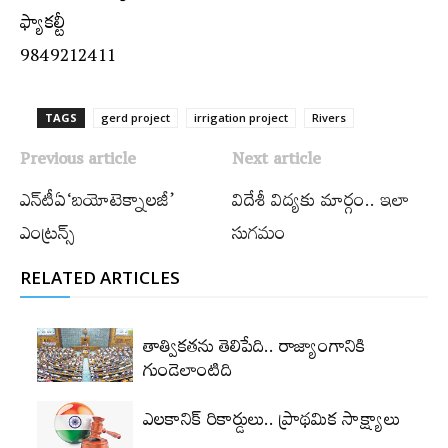
ఫ్యాకల్టీ
9849212411
TAGS
gerd project
irrigation project
Rivers
Previous article
Next article
ఎన్‌టీఏ‘బయోటెక్నాలజీ’
విదేశీ విద్యకు మార్గం.. ఇలా
ఎంట్రన్స్‌
సుగమం
RELATED ARTICLES
తాత్వికతను తెలిపేది.. రాజ్యాంగానికి
గుండెలాంటిది
ఎలకానిక్‌ రికార్డులు.. ప్రాథమిక సాక్ష్యాలు