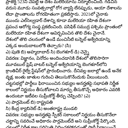
ప్రాజెక్ట్‌ 523ని చేపట్టి ఆ దేశం మలేరియాను నిర్మూలించింది. గడిచిన
వరుస మూడు సంవత్సరాల్లో రోగ వ్యాప్తి లేనప్పుడు, ఆయా దేశాలను
లేదా ప్రాంతాలను రోగరహితంగా ప్రకటిస్తారు. 2021లో చైనాకు
ముందు ఎల్‌సెల్వడార్‌ దేశాన్ని కూడా మలేరియా రహిత దేశంగా
ప్రపంచ ఆరోగ్య సంస్థ ప్రకటించింది. పసిఫిక్‌ సముద్ర పశ్చిమ ప్రాంతంలో
మలేరియా రహిత దేశంగా ఆవిర్భవించిన తొలి దేశం చైనానే.
దేశంలో తొలి చలనంలో ఉండే మంచినీటి టన్నెల్‌ అక్వేరియాన్ని
ఎక్కడ అందుబాటులోకి తెచ్చారు? (సి)
ఎ) పుణె బి) అహ్మదాబాద్‌ సి) బెంగళూర్‌ డి) చెన్నై
వివరణ: విజ్ఞానం, వినోదం అందించడానికి దేశంలో తొలిసారిగా
మూవబుల్‌ ఫ్రెష్‌ వాటర్‌ టన్నెల్‌ అక్వేరియాన్ని బెంగళూర్‌లోని
క్రాంతివీర్‌ రైల్వే స్టేషన్‌లో ప్రారంభించారు. దీనివల్ల జలాల్లో ఉండే అనేక
వృక్ష, జంతు జాతుల గురించి తెలుసుకొనేందుకు వీలుంటుంది.
చట్టసభల్లో పార్టీలు ఫిరాయించిన సభ్యుల అనర్హతపై సభాపతి నిర్ణీత
కాలంలో నిర్ణయం తీసుకోవాలని మార్పు తీసుకొచ్చే అధికారం ఎవరికి
ఉందంటూ ఇటీవల సుప్రీంకోర్ట్‌ తీర్పు చెప్పింది? (ఎ)
ఎ) పార్లమెంట్‌ బి) రాష్ట్రపతి
సి) కేంద్ర క్యాబినెట్‌ డి) అంతరాష్ట్ర మండలి
వివరణ: సభ్యుల అనర్హతపై స్పీకర్‌ సకాలంలో నిర్ణయం తీసుకొనేలా
చట్టాన్ని సవరించే అధికారం పార్లమెంట్‌దే అని సుప్రీంకోర్ట్‌ పేర్కొంది.
చట్టంలో నిర్ణీత కాల పరిమితి విధించకపోవడంతో పార్టీ ఫిరాయించే