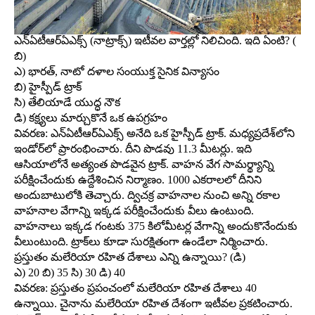
ఎన్‌ఏటీఆర్‌ఏఎక్స్‌ (నాట్రాక్స్‌) ఇటీవల వార్తల్లో నిలిచింది. ఇది ఏంటి? (
బి)
ఎ) భారత్‌, నాటో దళాల సంయుక్త సైనిక విన్యాసం
బి) హైస్పీడ్‌ ట్రాక్‌
సి) తేలియాడే యుద్ధ నౌక
డి) కక్ష్యలు మార్చుకొనే ఒక ఉపగ్రహం
వివరణ: ఎన్‌ఏటీఆర్‌ఏఎక్స్‌ అనేది ఒక హైస్పీడ్‌ ట్రాక్‌. మధ్యప్రదేశ్‌లోని
ఇండోర్‌లో ప్రారంభించారు. దీని పొడవు 11.3 మీటర్లు. ఇది
ఆసియాలోనే అత్యంత పొడవైన ట్రాక్‌. వాహన వేగ సామర్థ్యాన్ని
పరీక్షించేందుకు ఉద్దేశించిన నిర్మాణం. 1000 ఎకరాలలో దీనిని
అందుబాటులోకి తెచ్చారు. ద్విచక్ర వాహనాల నుంచి అన్ని రకాల
వాహనాల వేగాన్ని ఇక్కడ పరీక్షించేందుకు వీలు ఉంటుంది.
వాహనాలు ఇక్కడ గంటకు 375 కిలోమీటర్ల వేగాన్ని అందుకొనేందుకు
వీలుంటుంది. ట్రాక్‌లు కూడా సురక్షితంగా ఉండేలా నిర్మించారు.
ప్రస్తుతం మలేరియా రహిత దేశాలు ఎన్ని ఉన్నాయి? (డి)
ఎ) 20 బి) 35 సి) 30 డి) 40
వివరణ: ప్రస్తుతం ప్రపంచంలో మలేరియా రహిత దేశాలు 40
ఉన్నాయి. చైనాను మలేరియా రహిత దేశంగా ఇటీవల ప్రకటించారు.