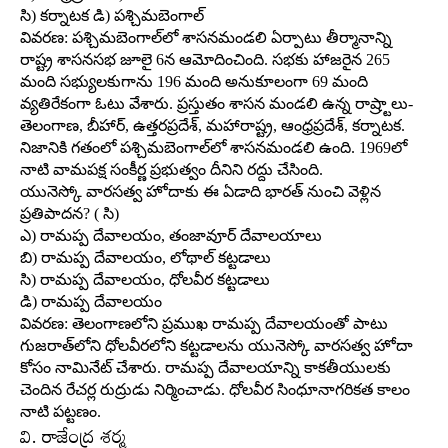
సి) కర్నాటక డి) పశ్చిమబెంగాల్‌
వివరణ: పశ్చిమబెంగాల్‌లో శాసనమండలి ఏర్పాటు తీర్మానాన్ని
రాష్ట్ర శాసనసభ జూలై 6న ఆమోదించింది. సభకు హాజరైన 265
మంది సభ్యులకుగాను 196 మంది అనుకూలంగా 69 మంది
వ్యతిరేకంగా ఓటు వేశారు. ప్రస్తుతం శాసన మండలి ఉన్న రాష్ర్టాలు-
తెలంగాణ, బీహార్‌, ఉత్తరప్రదేశ్‌, మహారాష్ట్ర, ఆంధ్రప్రదేశ్‌, కర్నాటక.
నిజానికి గతంలో పశ్చిమబెంగాల్‌లో శాసనమండలి ఉంది. 1969లో
నాటి వామపక్ష సంకీర్ణ ప్రభుత్వం దీనిని రద్దు చేసింది.
యునెస్కో వారసత్వ హోదాకు ఈ ఏడాది భారత్‌ నుంచి వెళ్లిన
ప్రతిపాదన? ( సి)
ఎ) రామప్ప దేవాలయం, తంజావూర్‌ దేవాలయాలు
బి) రామప్ప దేవాలయం, లోథాల్‌ కట్టడాలు
సి) రామప్ప దేవాలయం, ధోలవీర కట్టడాలు
డి) రామప్ప దేవాలయం
వివరణ: తెలంగాణలోని ప్రముఖ రామప్ప దేవాలయంతో పాటు
గుజరాత్‌లోని ధోలవీరలోని కట్టడాలను యునెస్కో వారసత్వ హోదా
కోసం నామినేట్‌ చేశారు. రామప్ప దేవాలయాన్ని కాకతీయులకు
చెందిన రేచర్ల రుద్రుడు నిర్మించాడు. ధోలవీర సింధూనాగరికత కాలం
నాటి పట్టణం.
వి. రాజేంద్ర శర్మ