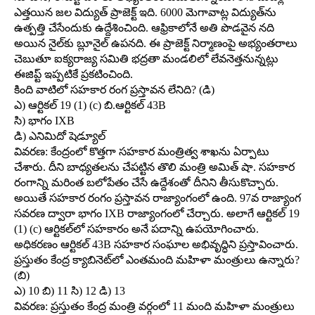
ఎత్తయిన జల విద్యుత్‌ ప్రాజెక్ట్‌ ఇది. 6000 మెగావాట్ల విద్యుత్‌ను
ఉత్పత్తి చేసేందుకు ఉద్దేశించింది. ఆఫ్రికాలోనే అతి పొడవైన నది
అయిన నైల్‌కు బ్లూనైల్‌ ఉపనది. ఈ ప్రాజెక్ట్‌ నిర్మాణంపై అభ్యంతరాలు
చెబుతూ ఐక్యరాజ్య సమితి భద్రతా మండలిలో లేవనెత్తనున్నట్లు
ఈజిప్ట్‌ ఇప్పటికే ప్రకటించింది.
కింది వాటిలో సహకార రంగ ప్రస్తావన లేనిది? (డి)
ఎ) ఆర్టికల్‌ 19 (1) (c) బి.ఆర్టికల్‌ 43B
సి) భాగం IXB
డి) ఎనిమిదో షెడ్యూల్‌
వివరణ: కేంద్రంలో కొత్తగా సహకార మంత్రిత్వ శాఖను ఏర్పాటు
చేశారు. దీని బాధ్యతలను చేపట్టిన తొలి మంత్రి అమిత్‌ షా. సహకార
రంగాన్ని మరింత బలోపేతం చేసే ఉద్దేశంతో దీనిని తీసుకొచ్చారు.
అయితే సహకార రంగం ప్రస్తావన రాజ్యాంగంలో ఉంది. 97వ రాజ్యాంగ
సవరణ ద్వారా భాగం IXB రాజ్యాంగంలో చేర్చారు. అలాగే ఆర్టికల్‌ 19
(1) (c) ఆర్టికల్‌లో సహకారం అనే పదాన్ని ఉపయోగించారు.
అధికరణం ఆర్టికల్‌ 43B సహకార సంఘాల అభివృద్ధిని ప్రస్తావించారు.
ప్రస్తుతం కేంద్ర క్యాబినెట్‌లో ఎంతమంది మహిళా మంత్రులు ఉన్నారు?
(బి)
ఎ) 10 బి) 11 సి) 12 డి) 13
వివరణ: ప్రస్తుతం కేంద్ర మంత్రి వర్గంలో 11 మంది మహిళా మంత్రులు