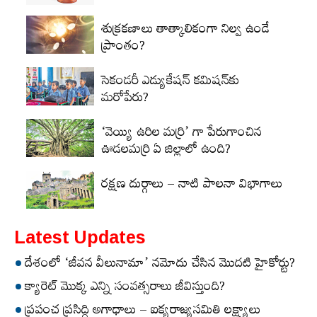
శుక్రకణాలు తాత్కాలికంగా నిల్వ ఉండే
ప్రాంతం?
సెకండరీ ఎడ్యుకేషన్‌ కమిషన్‌కు
మరోపేరు?
‘వెయ్యి ఉరిల మర్రి’ గా పేరుగాంచిన
ఊడలమర్రి ఏ జిల్లాలో ఉంది?
రక్షణ దుర్గాలు – నాటి పాలనా విభాగాలు
Latest Updates
దేశంలో ‘జీవన వీలునామా’ నమోదు చేసిన మొదటి హైకోర్టు?
క్యారెట్‌ మొక్క ఎన్ని సంవత్సరాలు జీవిస్తుంది?
ప్రపంచ ప్రసిద్ధి అగాధాలు – ఐక్యరాజ్యసమితి లక్ష్యాలు