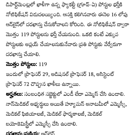
డిపార్ట్‌మెంట్ల‌లో ఖాళీగా ఉన్న ఫ్యాక‌ల్టీ (గ్రూప్‌-ఏ) పోస్టుల భ‌ర్తీకి
నోటిఫికేష‌న్ విడుద‌ల‌య్యింది. ఆస‌క్తి క‌లిగిన‌వారు ఈనెల 16 లోపు
ఆన్‌లైన్‌లో ద‌ర‌ఖాస్తు చేసుకోవాల‌ని కోరింది. ఈ నోటిఫికేష‌న్ ద్వారా
మొత్తం 119 పోస్టుల‌ను భ‌ర్తీ చేయ‌నుంది. ఒక‌టి కంటే ఎక్కువ
పోస్టుల‌కు అప్ల‌య్ చేయాల‌నుకునేవారు ప్ర‌తి పోస్టుకు వేర్వేరుగా
ద‌ర‌ఖాస్తు చేయాలి.
మొత్తం పోస్టులు:
119
ఇందులో ప్రొఫెస‌ర్ 29, అడిష‌న‌ల్ ప్రొఫెస‌ర్ 18, అసిస్టెంట్
ప్రొఫెస‌ర్ 72 చొప్పున ఖాళీలు ఉన్నాయి.
అర్హ‌త‌లు:
స‌ంబంధిత స‌బ్జెక్టులో ఎండీ లేదా ఎమ్మెస్ చేసి ఉండాలి.
నాన్‌మెడిక‌ల్ అభ్య‌ర్థులు అయితే హ్యూమ‌న్ అనాట‌మీలో ఎమ్మెస్సీ,
మెడిక‌ల్ ఫిజియాల‌జీ, మెడిక‌ల్ ఫార్మ‌కాల‌జీ, మెడిక‌ల్
బ‌యోకెమిస్ట్రీలో ఎమ్మెస్సీ చేసి ఉండాలి.
ద‌ర‌ఖాస్తు ప్ర‌క్రియ‌:
ఆన్‌లైన్‌