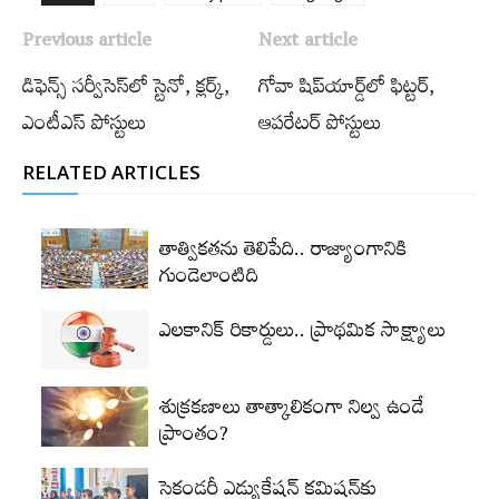
Previous article
Next article
డిఫెన్స్‌ సర్వీసెస్‌లో స్టెనో, క్లర్క్‌,
గోవా షిప్‌యార్డ్‌లో ఫిట్ట‌ర్‌,
ఎంటీఎస్‌ పోస్టులు
ఆప‌రేట‌ర్ పోస్టులు
RELATED ARTICLES
తాత్వికతను తెలిపేది.. రాజ్యాంగానికి
గుండెలాంటిది
ఎలకానిక్‌ రికార్డులు.. ప్రాథమిక సాక్ష్యాలు
శుక్రకణాలు తాత్కాలికంగా నిల్వ ఉండే
ప్రాంతం?
సెకండరీ ఎడ్యుకేషన్‌ కమిషన్‌కు