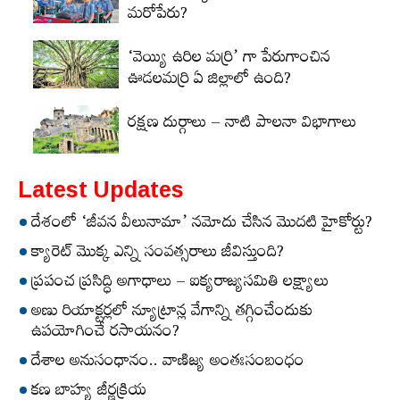
మరోపేరు?
‘వెయ్యి ఉరిల మర్రి’ గా పేరుగాంచిన
ఊడలమర్రి ఏ జిల్లాలో ఉంది?
రక్షణ దుర్గాలు – నాటి పాలనా విభాగాలు
Latest Updates
దేశంలో ‘జీవన వీలునామా’ నమోదు చేసిన మొదటి హైకోర్టు?
క్యారెట్‌ మొక్క ఎన్ని సంవత్సరాలు జీవిస్తుంది?
ప్రపంచ ప్రసిద్ధి అగాధాలు – ఐక్యరాజ్యసమితి లక్ష్యాలు
అణు రియాక్టర్లలో న్యూట్రాన్ల వేగాన్ని తగ్గించేందుకు
ఉపయోగించే రసాయనం?
దేశాల అనుసంధానం.. వాణిజ్య అంతఃసంబంధం
కణ బాహ్య జీర్ణక్రియ