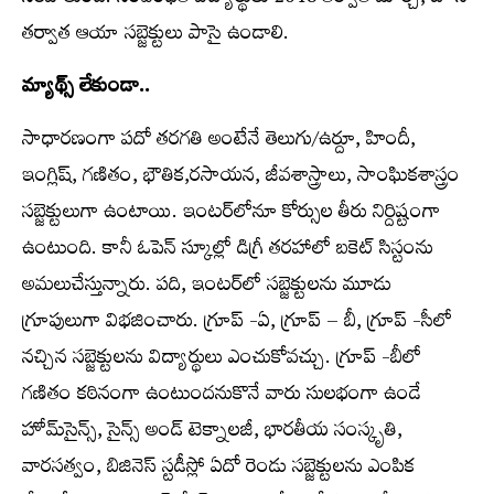
సరిపోతుంది. సంబంధిత విద్యార్థులు 2018 తర్వాత మార్చి, జూన్‌
తర్వాత ఆయా సబ్జెక్టులు పాసై ఉండాలి.
మ్యాథ్స్​‍ లేకుండా..
సాధారణంగా పదో తరగతి అంటేనే తెలుగు/ఉర్దూ, హిందీ,
ఇంగ్లిష్‌, గణితం, భౌతిక,రసాయన, జీవశాస్త్రాలు, సాంఘికశాస్త్రం
సబ్జెక్టులుగా ఉంటాయి. ఇంటర్‌లోనూ కోర్సుల తీరు నిర్దిష్టంగా
ఉంటుంది. కానీ ఓపెన్‌ స్కూల్లో డిగ్రీ తరహాలో బకెట్‌ సిస్టంను
అమలుచేస్తున్నారు. పది, ఇంటర్‌లో సబ్జెక్టులను మూడు
గ్రూపులుగా విభజించారు. గ్రూప్‌ -ఏ, గ్రూప్‌ – బీ, గ్రూప్‌ -సీలో
నచ్చిన సబ్జెక్టులను విద్యార్థులు ఎంచుకోవచ్చు. గ్రూప్‌ -బీలో
గణితం కఠినంగా ఉంటుందనుకొనే వారు సులభంగా ఉండే
హోమ్‌సైన్స్​‍, సైన్స్​‍ అండ్‌ టెక్నాలజీ, భారతీయ సంస్కృతి,
వారసత్వం, బిజినెస్ స్టడీస్లో ఏదో రెండు సబ్జెక్టులను ఎంపిక