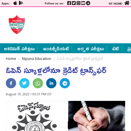
Apps:
Follow us on:
NT HOME:
అకడెమిక్ పరీక్షలు
ఇంటర్మీడియట్
అర్హత పరీక్షలు
టెట్
ప్
Home
Nipuna Education
ఓపెన్‌ స్కూళ్లలోనూ క్రెడిట్‌ ట్రాన్స్​‍ఫర్‌
ఓపెన్‌ స్కూళ్లలోనూ క్రెడిట్‌ ట్రాన్స్​‍ఫర్‌
August 19, 2022 / 06:51 PM IST