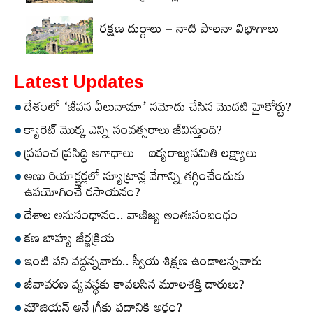
రక్షణ దుర్గాలు – నాటి పాలనా విభాగాలు
Latest Updates
దేశంలో ‘జీవన వీలునామా’ నమోదు చేసిన మొదటి హైకోర్టు?
క్యారెట్‌ మొక్క ఎన్ని సంవత్సరాలు జీవిస్తుంది?
ప్రపంచ ప్రసిద్ధి అగాధాలు – ఐక్యరాజ్యసమితి లక్ష్యాలు
అణు రియాక్టర్లలో న్యూట్రాన్ల వేగాన్ని తగ్గించేందుకు
ఉపయోగించే రసాయనం?
దేశాల అనుసంధానం.. వాణిజ్య అంతఃసంబంధం
కణ బాహ్య జీర్ణక్రియ
ఇంటి పని వద్దన్నవారు.. స్వీయ శిక్షణ ఉండాలన్నవారు
జీవావరణ వ్యవస్థకు కావలసిన మూలశక్తి దారులు?
మౌజియన్‌ అనే గ్రీకు పదానికి అర్థం?