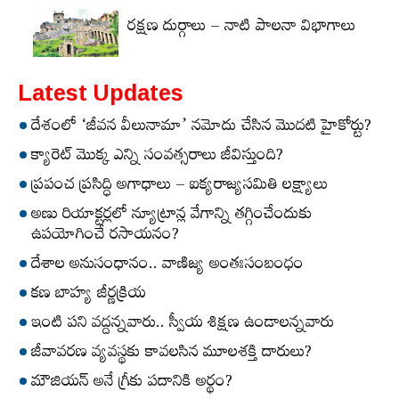
రక్షణ దుర్గాలు – నాటి పాలనా విభాగాలు
Latest Updates
దేశంలో ‘జీవన వీలునామా’ నమోదు చేసిన మొదటి హైకోర్టు?
క్యారెట్‌ మొక్క ఎన్ని సంవత్సరాలు జీవిస్తుంది?
ప్రపంచ ప్రసిద్ధి అగాధాలు – ఐక్యరాజ్యసమితి లక్ష్యాలు
అణు రియాక్టర్లలో న్యూట్రాన్ల వేగాన్ని తగ్గించేందుకు
ఉపయోగించే రసాయనం?
దేశాల అనుసంధానం.. వాణిజ్య అంతఃసంబంధం
కణ బాహ్య జీర్ణక్రియ
ఇంటి పని వద్దన్నవారు.. స్వీయ శిక్షణ ఉండాలన్నవారు
జీవావరణ వ్యవస్థకు కావలసిన మూలశక్తి దారులు?
మౌజియన్‌ అనే గ్రీకు పదానికి అర్థం?