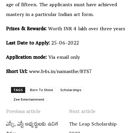
age of fifteen. The applicants must have achieved
mastery in a particular Indian art form.
Prizes & Rewards:
Worth INR 4 lakh over three years
Last Date to Apply:
25-06-2022
Application mode:
Via email only
Short Url:
www.b4s.in/namasthe/BTS7
TAGS
Born To Shine
Scholarships
Zee Entertainment
Previous article
Next article
ఎస్సీ, ఎస్టీ అభ్యర్థులకు ఉచిత
The Leap Scholarship