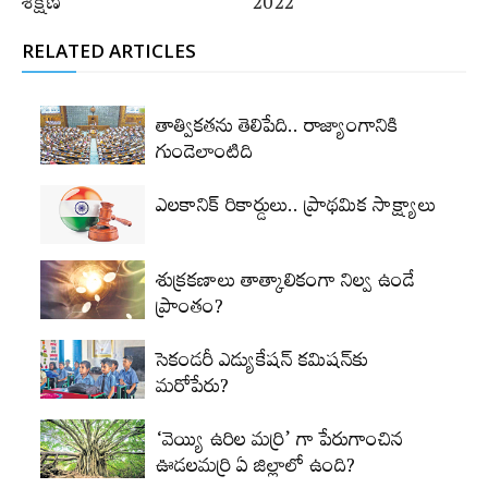
శిక్షణ
2022
RELATED ARTICLES
తాత్వికతను తెలిపేది.. రాజ్యాంగానికి
గుండెలాంటిది
ఎలకానిక్‌ రికార్డులు.. ప్రాథమిక సాక్ష్యాలు
శుక్రకణాలు తాత్కాలికంగా నిల్వ ఉండే
ప్రాంతం?
సెకండరీ ఎడ్యుకేషన్‌ కమిషన్‌కు
మరోపేరు?
‘వెయ్యి ఉరిల మర్రి’ గా పేరుగాంచిన
ఊడలమర్రి ఏ జిల్లాలో ఉంది?