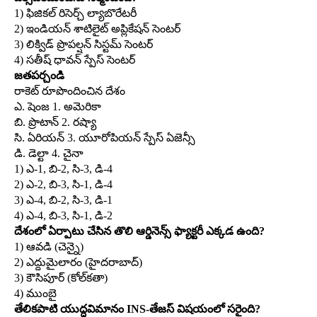
1) ఫిజికల్‌ రిసెర్చ్‌ ల్యాబొరేటరీ
2) ఇండియన్‌ శాటిలైట్‌ అప్లికేషన్‌ సెంటర్‌
3) లిక్విడ్‌ ప్రొపల్షన్‌ సిస్టమ్‌ సెంటర్‌
4) సతీష్‌ ధావన్‌ స్పేస్‌ సెంటర్‌
జతపర్చండి
రాకెట్‌ రూపొందించిన దేశం
ఎ. షెంజ 1. అమెరికా
బి. ప్రొటాన్‌ 2. రష్యా
సి. ఏరియన్‌ 3. యూరోపియన్‌ స్పేస్‌ ఏజెన్సీ
డి. డెల్టా 4. చైనా
1) ఎ-1, బి-2, సి-3, డి-4
2) ఎ-2, బి-3, సి-1, డి-4
3) ఎ-4, బి-2, సి-3, డి-1
4) ఎ-4, బి-3, సి-1, డి-2
దేశంలో ఏర్పాటు చేసిన తొలి ఆర్డినెన్స్‌ ఫ్యాక్టరీ ఎక్కడ ఉంది?
1) ఆవడి (చెన్నై)
2) ఎద్దుమైలారం (హైదరాబాద్‌)
3) కౌసిపూర్‌ (కోల్‌కతా)
4) ముంబై
తేలికపాటి యుద్ధవిమానం INS-తేజస్‌ విషయంలో సరైంది?