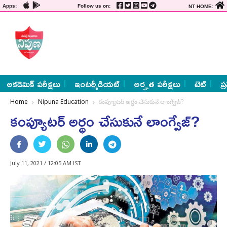
Apps:
Follow us on:
NT HOME:
అకడెమిక్ పరీక్షలు
ఇంటర్మీడియట్
అర్హత పరీక్షలు
టెట్
ప్
Home
Nipuna Education
కంప్యూటర్‌ అర్థం చేసుకునే లాంగ్వేజ్‌?
కంప్యూటర్‌ అర్థం చేసుకునే లాంగ్వేజ్‌?
July 11, 2021 / 12:05 AM IST