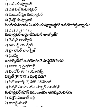
1) మినీ కంప్యూటర్‌
2) డిజిటల్‌ కంప్యూటర్‌
3) మెయిన్‌ ఫ్రేం కంప్యూటర్‌
4) మైక్రో కంప్యూటర్‌
పెంటియమ్‌లను ఏ తరం కంప్యూటర్లలో ఉపయోగిస్తున్నారు?
1) 2 2) 3 3) 4 4) 5
కంప్యూటర్‌ అర్థం చేసుకునే లాంగ్వేజ్‌?
1) మెషిన్‌ లాంగ్వేజ్‌
2) అసెంబ్లీ లాంగ్వేజ్‌
3) హై లెవల్‌ లాంగ్వేజ్‌
4) పైవన్నీ
ఇంటర్నెట్‌లో ఉపయోగించే సాఫ్ట్‌వేర్‌ పేరు?
1) జావా 2) మైక్రోసాఫ్ట్‌
3) విండోస్‌-98 4) యూనిక్స్‌
పిక్సెల్‌ (PIXEL) పూర్తి పేరు?
1) పికో జిరాక్స్‌ 2) పికో ఎలిమెంట్‌
3) పిక్చర్‌ ఎలిమెంట్‌ 4) పిక్చర్‌ ఎలివేషన్‌
కంప్యూటర్‌ మౌస్‌ (Mouse)ను ఆవిష్కరించినది?
1) డగ్లస్‌ ఎంజాల్‌ బర్డ్‌
2) రాబర్ట్‌ మూరే