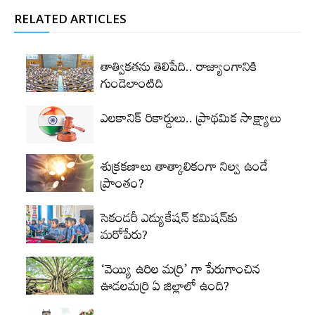
RELATED ARTICLES
తాత్వికతను తెలిపేది.. రాజ్యాంగానికి
గుండెలాంటిది
ఎలకానిక్‌ రికార్డులు.. ప్రాథమిక సాక్ష్యాలు
శుక్రకణాలు తాత్కాలికంగా నిల్వ ఉండే
ప్రాంతం?
సెకండరీ ఎడ్యుకేషన్‌ కమిషన్‌కు
మరోపేరు?
‘వెయ్యి ఉరిల మర్రి’ గా పేరుగాంచిన
ఊడలమర్రి ఏ జిల్లాలో ఉంది?