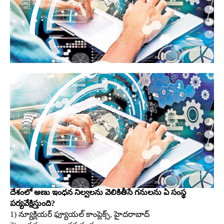
దేశంలో అణు ఇంధన నిల్వలను వెలికితీసే గనులను ఏ సంస్థ
పర్యవేక్షిస్తుంది?
1) న్యూక్లియర్‌ ఫ్యూయల్‌ కాంప్లెక్స్‌, హైదరాబాద్‌