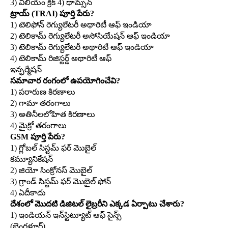
3) విలియం క్రిక్‌ 4) థామ్సన్‌
ట్రాయ్‌ (TRAI) పూర్తి పేరు?
1) టెలిఫోన్‌ రెగ్యులేటరీ అథారిటీ ఆఫ్‌ ఇండియా
2) టెలికామ్‌ రెగ్యులేటరీ అసోసియేషన్‌ ఆఫ్‌ ఇండియా
3) టెలికామ్‌ రెగ్యులేటరీ అథారిటీ ఆఫ్‌ ఇండియా
4) టెలికామ్‌ రిజిస్టర్డ్‌ అథారిటీ ఆఫ్‌
ఇన్ఫర్మేషన్‌
సమాచార రంగంలో ఉపయోగించేవి?
1) పరారుణ కిరణాలు
2) గామా తరంగాలు
3) అతినీలలోహిత కిరణాలు
4) మైక్రో తరంగాలు
GSM పూర్తి పేరు?
1) గ్లోబల్‌ సిస్టమ్‌ ఫర్‌ మొబైల్‌
కమ్యూనికేషన్‌
2) జియో సింక్రోనస్‌ మొబైల్‌
3) గ్రాండ్‌ సిస్టమ్‌ ఫర్‌ మొబైల్‌ ఫోన్‌
4) ఏదీకాదు
దేశంలో మొదటి డిజిటల్‌ లైబ్రరీని ఎక్కడ ఏర్పాటు చేశారు?
1) ఇండియన్‌ ఇన్‌స్టిట్యూట్‌ ఆఫ్‌ సైన్స్‌
(బెంగళూర్‌)