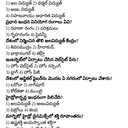
1) జల విద్యుత్‌ 2) థర్మల్‌ విద్యుత్‌
3) అణు విద్యుత్‌
4) సహజవాయు ఆధారిత విద్యుత్‌
ప్రధాన ఇంధన వినియోగ రంగాలు ఏవి?
1) రవాణా రంగం 2) పరిశ్రమలు
3) గృహరంగం 4) పైవన్నీ
దేశంలో నిర్మించిన తొలి జలవిద్యుత్‌ కేంద్రం?
1) శివసముద్రం 2) హీరాకుడ్‌
3) భాక్రానంగల్‌ 4) తెహ్రీ
ఇంటర్నెట్‌లో ఏర్పాటు చేసిన వెబ్‌సైట్‌ పేరు?
1) హోం వెబ్‌సైట్‌ 2) హోం నర్సింగ్‌
3) బ్లాగ్‌ 4) హోం పేజీ
దేశంలో ఆప్టికల్‌ ఫైబర్‌ను మొదట ఏ నగరంలో ఏర్పాటు చేశారు?
1) బరోడా 2) నాగ్‌పూర్‌
3) కోల్‌కతా 4) ముంబై
హైడ్రోకార్బన్ల ఇంధనంగా పిలిచేది?
1) జలవిద్యుత్‌ 2) అణువిద్యుత్‌
3) పెట్రోలు 4) కలప
మాగ్నెటో హైడ్రో డైనమిక్స్‌లో శక్తి రూపాంతరం?
1) ఉష్ణశక్తి అయస్కాంత శక్తిగా