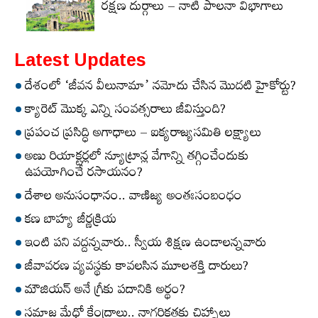
రక్షణ దుర్గాలు – నాటి పాలనా విభాగాలు
Latest Updates
దేశంలో ‘జీవన వీలునామా’ నమోదు చేసిన మొదటి హైకోర్టు?
క్యారెట్‌ మొక్క ఎన్ని సంవత్సరాలు జీవిస్తుంది?
ప్రపంచ ప్రసిద్ధి అగాధాలు – ఐక్యరాజ్యసమితి లక్ష్యాలు
అణు రియాక్టర్లలో న్యూట్రాన్ల వేగాన్ని తగ్గించేందుకు
ఉపయోగించే రసాయనం?
దేశాల అనుసంధానం.. వాణిజ్య అంతఃసంబంధం
కణ బాహ్య జీర్ణక్రియ
ఇంటి పని వద్దన్నవారు.. స్వీయ శిక్షణ ఉండాలన్నవారు
జీవావరణ వ్యవస్థకు కావలసిన మూలశక్తి దారులు?
మౌజియన్‌ అనే గ్రీకు పదానికి అర్థం?
సమాజ మేధో కేంద్రాలు.. నాగరికతకు చిహ్నాలు