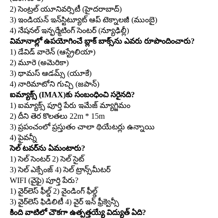
2) సెంట్రల్‌ యూనివర్సిటీ (హైదరాబాద్‌)
3) ఇండియన్‌ ఇన్‌స్టిట్యూట్‌ ఆప్‌ టెక్నాలజీ (ముంబై)
4) నేషనల్‌ ఇన్ఫర్మేటింగ్‌ సెంటర్‌ (న్యూఢిల్లీ)
విమానాల్లో ఉపయోగించే బ్లాక్‌ బాక్స్‌ను ఎవరు రూపొందించారు?
1) డేవిడ్‌ వారెన్‌ (ఆస్ట్రేలియా)
2) మూరె (అమెరికా)
3) థామస్‌ ఆడమ్స్‌ (యూకే)
4) నారిమాటోని గుచ్చి (జపాన్‌)
ఐమ్యాక్స్‌ (IMAX)కు సంబంధించి సరైనది?
1) ఐమ్యాక్స్‌ పూర్తి పేరు ఇమేజ్‌ మ్యాగ్జిమం
2) దీని తెర కొలతలు 22m * 15m
3) ప్రపంచంలో ప్రస్తుతం చాలా థియేటర్లు ఉన్నాయి
4) పైవన్నీ
సెల్‌ టవర్‌ను ఏమంటారు?
1) సెల్‌ సెంటర్‌ 2) సెల్‌ సైట్‌
3) సెల్‌ ఎక్సేంజ్‌ 4) సెల్‌ ట్రాన్స్‌మీటర్‌
WIFI (వైఫై) పూర్తి పేరు?
1) వైర్‌లెస్‌ ఫీల్డ్‌ 2) వైండింగ్‌ ఫీల్డ్‌
3) వైర్‌లెస్‌ ఫిడిలిటీ 4) వైర్‌ ఇన్‌ ఫ్రీక్వెన్సీ
కింది వాటిలో చౌకగా ఉత్పత్తయ్యే విద్యుత్‌ ఏది?