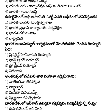
2) భారత అణు ఇంధన సంస్థ
3) యురేనియం కార్పొరేషన్‌ ఆఫ్‌ ఇండియా లిమిటెడ్‌
4) భారత గనుల సంస్థ
డిపార్ట్‌మెంట్‌ ఆఫ్‌ అటామిక్‌ ఎనర్జీ ఎవరి ఆధీనంలో పనిచేస్తుంది?
1) భారత ఇంధన మంత్రిత్వ శాఖ
2) భారత ప్రధాని కార్యాలయ పర్యవేక్షణ
3) భారత గనుల శాఖ
4) రాష్ట్రపతి
భారత అణువిద్యుత్‌ కార్యక్రమంలో మొదటిదశకు చెందిన రియాక్టర్‌
ఏది?
1) ప్రెషరైజ్డ్‌ హెవీవాటర్‌ రియాక్టర్‌
2) ఫాస్ట్‌ బ్రీడర్‌ రియాక్టర్‌
3) స్లో బ్రీడర్‌ రియాక్టర్‌
4) ఏదీకాదు
అంతరిక్షంలో నడిచిన తొలి మహిళా వ్యోమగామి?
1) వాలెంతినా తెరిష్కోవ
2) స్యాలిరైడ్‌
3) సునీతా విలియమ్స్‌
4) స్వెత్లానా సవిత్స్‌కయా
భారతదేశంలో ఇన్‌శాట్‌ ఉపగ్రహ వ్యవస్థను పర్యవేక్షిస్తున్న సంస్థ?
1) డిపార్ట్‌మెంట్‌ ఆఫ్‌ స్పేస్‌