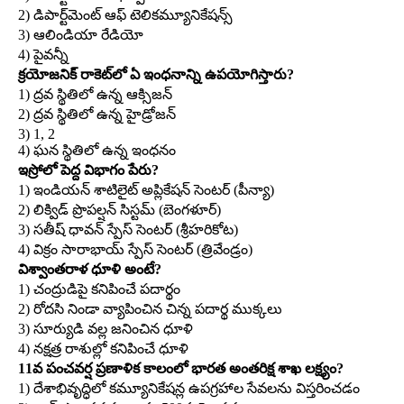
2) డిపార్ట్‌మెంట్‌ ఆఫ్‌ టెలికమ్యూనికేషన్స్‌
3) ఆలిండియా రేడియో
4) పైవన్నీ
క్రయోజనిక్‌ రాకెట్‌లో ఏ ఇంధనాన్ని ఉపయోగిస్తారు?
1) ద్రవ స్థితిలో ఉన్న ఆక్సిజన్‌
2) ద్రవ స్థితిలో ఉన్న హైడ్రోజన్‌
3) 1, 2
4) ఘన స్థితిలో ఉన్న ఇంధనం
ఇస్రోలో పెద్ద విభాగం పేరు?
1) ఇండియన్‌ శాటిలైట్‌ అప్లికేషన్‌ సెంటర్‌ (పీన్యా)
2) లిక్విడ్‌ ప్రొపల్షన్‌ సిస్టమ్‌ (బెంగళూర్‌)
3) సతీష్‌ ధావన్‌ స్పేస్‌ సెంటర్‌ (శ్రీహరికోట)
4) విక్రం సారాభాయ్‌ స్పేస్‌ సెంటర్‌ (త్రివేండ్రం)
విశ్వాంతరాళ ధూళి అంటే?
1) చంద్రుడిపై కనిపించే పదార్థం
2) రోదసి నిండా వ్యాపించిన చిన్న పదార్థ ముక్కలు
3) సూర్యుడి వల్ల జనించిన ధూళి
4) నక్షత్ర రాశుల్లో కనిపించే ధూళి
11వ పంచవర్ష ప్రణాళిక కాలంలో భారత అంతరిక్ష శాఖ లక్ష్యం?
1) దేశాభివృద్ధిలో కమ్యూనికేషన్ల ఉపగ్రహాల సేవలను విస్తరించడం