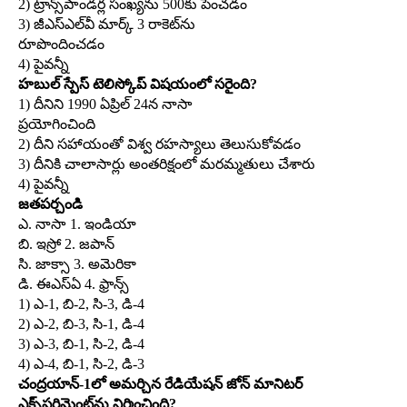
2) ట్రాన్స్‌పాండర్ల సంఖ్యను 500కు పెంచడం
3) జీఎస్‌ఎల్‌వీ మార్క్‌ 3 రాకెట్‌ను
రూపొందించడం
4) పైవన్నీ
హబుల్‌ స్పేస్‌ టెలిస్కోప్‌ విషయంలో సరైంది?
1) దీనిని 1990 ఏప్రిల్‌ 24న నాసా
ప్రయోగించింది
2) దీని సహాయంతో విశ్వ రహస్యాలు తెలుసుకోవడం
3) దీనికి చాలాసార్లు అంతరిక్షంలో మరమ్మతులు చేశారు
4) పైవన్నీ
జతపర్చండి
ఎ. నాసా 1. ఇండియా
బి. ఇస్రో 2. జపాన్‌
సి. జాక్సా 3. అమెరికా
డి. ఈఎస్‌ఏ 4. ఫ్రాన్స్‌
1) ఎ-1, బి-2, సి-3, డి-4
2) ఎ-2, బి-3, సి-1, డి-4
3) ఎ-3, బి-1, సి-2, డి-4
4) ఎ-4, బి-1, సి-2, డి-3
చంద్రయాన్‌-1లో అమర్చిన రేడియేషన్‌ జోన్‌ మానిటర్‌
ఎక్స్‌పరిమెంట్‌ను నిర్మించింది?