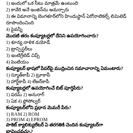
1) ఇందులో ఒక సీటు మాత్రమే ఉంటుంది
2) కావేరి అనే ఇంజిన్‌ను అమర్చారు
3) ఈ విమానాన్ని బెంగళూర్‌లోని హిందుస్థాన్‌ ఏరోనాటికల్స్‌ లిమిటెడ్‌
రూపొందించింది
4) పైవన్నీ
మొదటి తరం కంప్యూటర్లలో దేనిని ఉపయోగించారు?
1) శూన్య నాళిక డయోడ్‌
2) ట్రాన్సిస్టర్‌లు
3) ఇంటిగ్రేటెడ్‌ చిప్స్‌
4) పెంటియం
కంప్యూటర్‌ భాషలో పేపర్‌పై ముద్రించిన సమాచారాన్ని ఏమంటారు?
1) స్మూత్‌కాపీ 2) ట్రూకాపీ
3) హార్డ్‌కాపీ 4) లేజర్‌కాపీ
కంప్యూటర్లలో ఉపయోగించే బిట్‌ పూర్తిపేరు?
1) పరమ్‌ 2) అనురాగ్‌
3) ఏక 4) ఫ్లోసోల్వర్‌
కంప్యూటర్‌లోని ప్రధాన మెమరీ పేరు?
1) RAM 2) ROM
3) PROM 4) EPROM
పాకెట్‌ క్యాలిక్యులేటర్‌ ఏ తరగతికి చెందిన కంప్యూటర్‌గా
భావించవచ్చు?