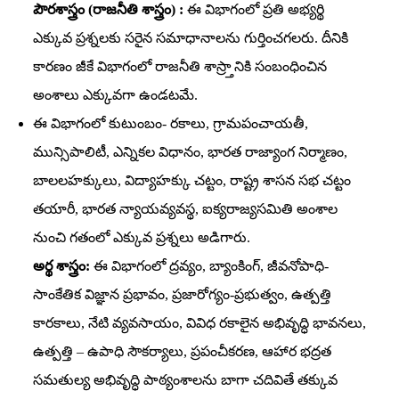
పౌరశాస్త్రం (రాజనీతి శాస్త్రం) :
ఈ విభాగంలో ప్రతి అభ్యర్థి
ఎక్కువ ప్రశ్నలకు సరైన సమాధానాలను గుర్తించగలరు. దీనికి
కారణం జీకే విభాగంలో రాజనీతి శాస్ర్తానికి సంబంధించిన
అంశాలు ఎక్కువగా ఉండటమే.
ఈ విభాగంలో కుటుంబం- రకాలు, గ్రామపంచాయతీ,
మున్సిపాలిటీ, ఎన్నికల విధానం, భారత రాజ్యాంగ నిర్మాణం,
బాలలహక్కులు, విద్యాహక్కు చట్టం, రాష్ట్ర శాసన సభ చట్టం
తయారీ, భారత న్యాయవ్యవస్థ, ఐక్యరాజ్యసమితి అంశాల
నుంచి గతంలో ఎక్కువ ప్రశ్నలు అడిగారు.
అర్థ శాస్త్రం:
ఈ విభాగంలో ద్రవ్యం, బ్యాంకింగ్‌, జీవనోపాధి-
సాంకేతిక విజ్ఞాన ప్రభావం, ప్రజారోగ్యం-ప్రభుత్వం, ఉత్పత్తి
కారకాలు, నేటి వ్యవసాయం, వివిధ రకాలైన అభివృద్ధి భావనలు,
ఉత్పత్తి – ఉపాధి సౌకర్యాలు, ప్రపంచీకరణ, ఆహార భద్రత
సమతుల్య అభివృద్ధి పాఠ్యంశాలను బాగా చదివితే తక్కువ