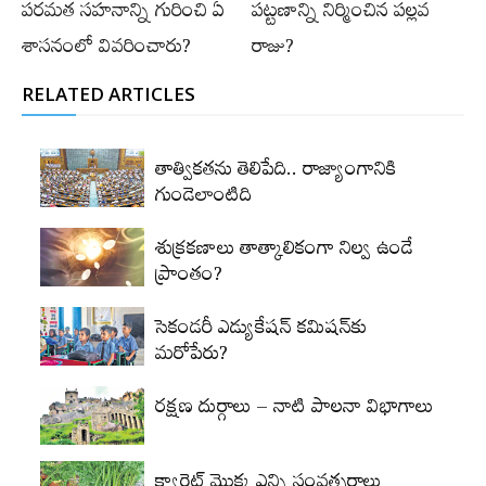
పరమత సహనాన్ని గురించి ఏ
పట్టణాన్ని నిర్మించిన పల్లవ
శాసనంలో వివరించారు?
రాజు?
RELATED ARTICLES
తాత్వికతను తెలిపేది.. రాజ్యాంగానికి
గుండెలాంటిది
శుక్రకణాలు తాత్కాలికంగా నిల్వ ఉండే
ప్రాంతం?
సెకండరీ ఎడ్యుకేషన్‌ కమిషన్‌కు
మరోపేరు?
రక్షణ దుర్గాలు – నాటి పాలనా విభాగాలు
క్యారెట్‌ మొక్క ఎన్ని సంవత్సరాలు