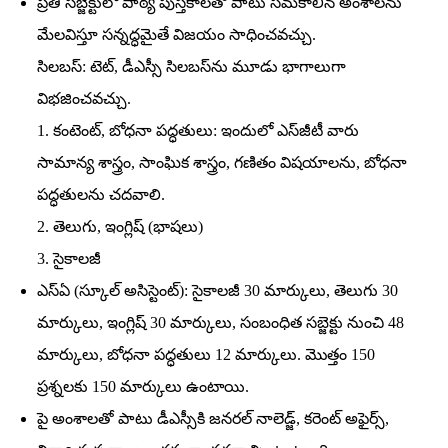
ప్రతి సబ్జెక్టులో పాఠ్య పుస్తకాలతో పాటు సమకాలీన అంశాలను
మేలవిస్తూ సన్నద్ధమైతే విజయం సాధించవచ్చు.
సిలబస్‌: టెట్‌, డీఎస్సీ సిలబస్‌ను మూడు భాగాలుగా
విభజించవచ్చు.
1. కంటెంట్‌, బోధనా పద్ధతులు: ఇందులో ఎస్‌జీటీ వారు
సామాన్య శాస్త్రం, సాంఘిక శాస్త్రం, గణితం విషయాలను, బోధనా
పద్ధతులను చదవాలి.
2. తెలుగు, ఇంగ్లిష్‌ (భాషలు)
3. సైకాలజీ
ఎస్‌ఏ (స్కూల్‌ అసిస్టెంట్‌): సైకాలజీ 30 మార్కులు, తెలుగు 30
మార్కులు, ఇంగ్లిష్‌ 30 మార్కులు, సంబంధిత సబ్జెక్టు నుంచి 48
మార్కులు, బోధనా పద్ధతులు 12 మార్కులు. మొత్తం 150
ప్రశ్నలకు 150 మార్కులు ఉంటాయి.
పై అంశాలతో పాటు డీఎస్సీకి జనరల్‌ నాలెడ్జ్‌, కరెంట్‌ అఫైర్స్‌,