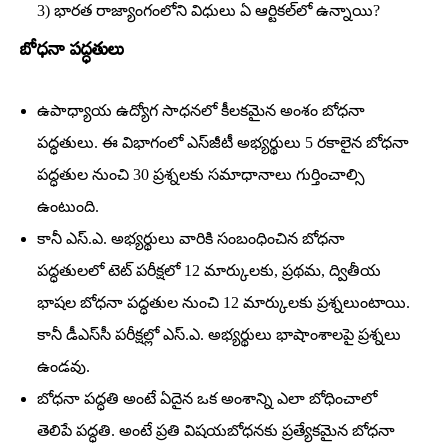
3) భారత రాజ్యాంగంలోని విధులు ఏ ఆర్టికల్‌లో ఉన్నాయి?
బోధనా పద్ధతులు
ఉపాధ్యాయ ఉద్యోగ సాధనలో కీలకమైన అంశం బోధనా
పద్ధతులు. ఈ విభాగంలో ఎస్‌జీటీ అభ్యర్థులు 5 రకాలైన బోధనా
పద్ధతుల నుంచి 30 ప్రశ్నలకు సమాధానాలు గుర్తించాల్సి
ఉంటుంది.
కానీ ఎస్‌.ఎ. అభ్యర్థులు వారికి సంబంధించిన బోధనా
పద్ధతులలో టెట్‌ పరీక్షలో 12 మార్కులకు, ప్రథమ, ద్వితీయ
భాషల బోధనా పద్ధతుల నుంచి 12 మార్కులకు ప్రశ్నలుంటాయి.
కానీ డీఎస్‌సీ పరీక్షల్లో ఎస్‌.ఎ. అభ్యర్థులు భాషాంశాలపై ప్రశ్నలు
ఉండవు.
బోధనా పద్ధతి అంటే ఏదైన ఒక అంశాన్ని ఎలా బోధించాలో
తెలిపే పద్ధతి. అంటే ప్రతి విషయబోధనకు ప్రత్యేకమైన బోధనా