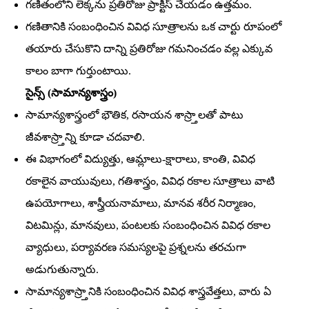
గణితంలోని లెక్కను ప్రతిరోజు ప్రాక్టీస్‌ చేయడం ఉత్తమం.
గణితానికి సంబంధించిన వివిధ సూత్రాలను ఒక చార్టు రూపంలో
తయారు చేసుకొని దాన్ని ప్రతిరోజు గమనించడం వల్ల ఎక్కువ
కాలం బాగా గుర్తుంటాయి.
సైన్స్‌ (సామాన్యశాస్త్రం)
సామాన్యశాస్త్రంలో భౌతిక, రసాయన శాస్ర్తాలతో పాటు
జీవశాస్ర్తాన్ని కూడా చదవాలి.
ఈ విభాగంలో విద్యుత్తు, ఆమ్లాలు-క్షారాలు, కాంతి, వివిధ
రకాలైన వాయువులు, గతిశాస్త్రం, వివిధ రకాల సూత్రాలు వాటి
ఉపయోగాలు, శాస్త్రీయనామాలు, మానవ శరీర నిర్మాణం,
విటమిన్లు, మానవులు, పంటలకు సంబంధించిన వివిధ రకాల
వ్యాధులు, పర్యావరణ సమస్యలపై ప్రశ్నలను తరచుగా
అడుగుతున్నారు.
సామాన్యశాస్ర్తానికి సంబంధించిన వివిధ శాస్త్రవేత్తలు, వారు ఏ