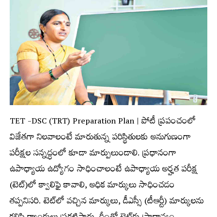
TET -DSC (TRT) Preparation Plan | పోటీ ప్రపంచంలో
విజేతగా నిలవాలంటే మారుతున్న పరిస్థితులకు అనుగుణంగా
పరీక్షల సన్నద్ధంలో కూడా మార్పులుండాలి. ప్రధానంగా
ఉపాధ్యాయ ఉద్యోగం సాధించాలంటే ఉపాధ్యాయ అర్హత పరీక్ష
(టెట్‌)లో క్వాలిఫై కావాలి, అధిక మార్కులు సాధించడం
తప్పనిసరి. టెట్‌లో వచ్చిన మార్కులు, డీఎస్సీ (టీఆర్టీ) మార్కులను