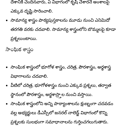
దేశానికి చెందినవారు, ఏ విభాగంలో కృషి చేశారనే అంశాలపై
ఎక్కువ దృష్టి సారించాలి.
సామాన్య శాస్త్రం పాఠ్యపుస్తకాలను మూడు నుంచి ఎనిమిదో
తరగతి వరకు చదవాలి. సామాన్య శాస్త్రంలోని బొమ్మలపై కూడా
ప్రశ్నలుంటాయి.
సాంఘిక శాస్త్రం
సాంఘిక శాస్త్రంలో భూగోళ శాస్త్రం, చరిత్ర, పౌరశాస్త్రం, అర్థశాస్త్ర
విభాగాలను చదవాలి.
వీటిలో చరిత్ర, భూగోళశాస్త్రం నుంచి ఎక్కువ ప్రశ్నలు, తర్వాత
స్థానంలో పౌరశాస్త్రం, అర్థశాస్ర్తాల నుంచి వస్తాయి.
సాంఘిక శాస్త్రంలోని అన్ని పాఠ్యాంశాలను క్షుణ్నంగా చదవడం
వల్ల అభ్యర్థులు డీఎస్సీలో జనరల్‌ నాలెడ్జ్‌ విభాగంలో కొన్ని
ప్రశ్నలకు సులభంగా సమాధానాలను గుర్తించగలుగుతారు.