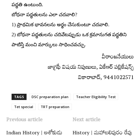
పద్ధతి ఉంటుంది.
బోధనా పద్ధతులను ఎలా చదవాలి?
1) ప్రాథమిక భావనలను అర్థం చేసుకుంటూ చదవాలి.
2) బోధనా పద్ధతులను చదివేటప్పుడు ఒక క్రమానుగత పద్ధతిని
పాటిస్తే మంచి మార్కులు సాధించవచ్చు.
వీరాంజనేయులు
జాగ్రఫీ విషయ నిపుణులు, ఏకేఆర్‌ పబ్లికేషన్స్‌
వికారాబాద్‌, 9441022571
TAGS
DSC preparation plan
Teacher Eligibility Test
Tet special
TRT preparation
Previous article
Next article
Indian History | అశోకుడు
History | మహాబలిపురం రేవు