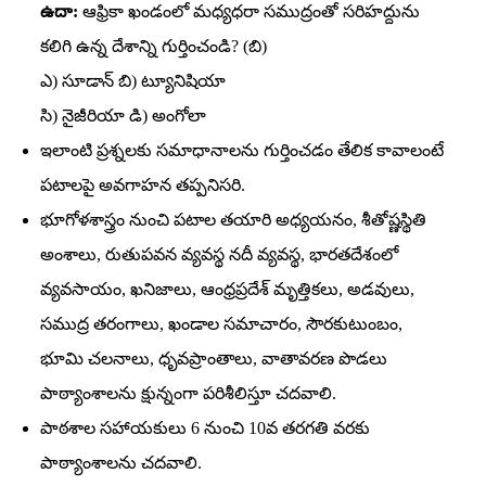
ఉదా:
ఆఫ్రికా ఖండంలో మధ్యధరా సముద్రంతో సరిహద్దును
కలిగి ఉన్న దేశాన్ని గుర్తించండి? (బి)
ఎ) సూడాన్‌ బి) ట్యూనిషియా
సి) నైజీరియా డి) అంగోలా
ఇలాంటి ప్రశ్నలకు సమాధానాలను గుర్తించడం తేలిక కావాలంటే
పటాలపై అవగాహన తప్పనిసరి.
భూగోళశాస్త్రం నుంచి పటాల తయారి అధ్యయనం, శీతోష్ణస్థితి
అంశాలు, రుతుపవన వ్యవస్థ నదీ వ్యవస్థ, భారతదేశంలో
వ్యవసాయం, ఖనిజాలు, ఆంధ్రప్రదేశ్‌ మృత్తికలు, అడవులు,
సముద్ర తరంగాలు, ఖండాల సమాచారం, సౌరకుటుంబం,
భూమి చలనాలు, ధృవప్రాంతాలు, వాతావరణ పొడలు
పాఠ్యాంశాలను క్షున్నంగా పరిశీలిస్తూ చదవాలి.
పాఠశాల సహాయకులు 6 నుంచి 10వ తరగతి వరకు
పాఠ్యాంశాలను చదవాలి.