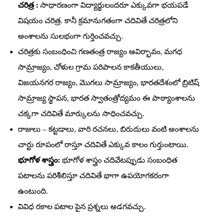
చరిత్ర :
సాధారణంగా విద్యార్థులందరూ ఎక్కువగా భయపడే
విషయం చరిత్ర. కానీ క్రమానుగతంగా చదివితే చరిత్రలోని
అంశాలను సులభంగా గుర్తించవచ్చు.
చరిత్రకు సంబంధించి గణతంత్ర రాజ్యం ఆవిర్భావం, మగధ
సామ్రాజ్యం, చోళుల గ్రామ పరిపాలన కాకతీయులు,
విజయనగర రాజ్యం, మొగలు సామ్రాజ్యం, భారతదేశంలో బ్రిటిష్‌
సామ్రాజ్య స్థాపన, భారత స్వాతంత్రోద్యమం ఈ పాఠ్యాంశాలను
చక్కగా చదివితే మార్కులను సాధించవచ్చు.
రాజులు – కట్టడాలు, వారి రచనలు, బిరుదులు వంటి అంశాలను
చార్టు రూపంలో రాస్తూ చదివితే ఎక్కువ కాలం గుర్తుంటాయి.
భూగోళ శాస్త్రం:
భూగోళ శాస్త్రం చదివేటప్పుడు సంబంధిత
పటాలను పరిశీలిస్తూ చదివితే భాగా ఉపయోగకరంగా
ఉంటుంది.
వివిధ రకాల పటాల పైన ప్రశ్నలు అడగవచ్చు.