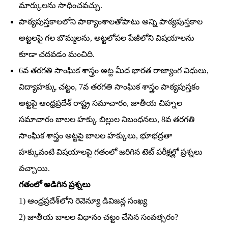
మార్కులను సాధించవచ్చు.
పాఠ్యపుస్తకాలలోని పాఠ్యాంశాలతోపాటు అన్ని పాఠ్యపుస్తకాల
అట్టలపై గల బొమ్మలను, అట్టలోపల పేజీలోని విషయాలను
కూడా చదవడం మంచిది.
6వ తరగతి సాంఘిక శాస్త్రం అట్ట మీద భారత రాజ్యాంగ విధులు,
విద్యాహక్కు చట్టం, 7వ తరగతి సాంఘిక శాస్త్రం పాఠ్యపుస్తకం
అట్టపై ఆంధ్రప్రదేశ్‌ రాష్ట్ర సమాచారం, జాతీయ చిహ్నల
సమాచారం బాలల హక్కు బిల్లుల నిబంధనలు, 8వ తరగతి
సాంఘిక శాస్త్రం అట్టపై బాలల హక్కులు, భూభద్రతా
హక్కువంటి విషయాలపై గతంలో జరిగిన టెట్‌ పరీక్షల్లో ప్రశ్నలు
వచ్చాయి.
గతంలో అడిగిన ప్రశ్నలు
1) ఆంధ్రప్రదేశ్‌లోని రెవెన్యూ డివిజన్ల సంఖ్య
2) జాతీయ బాలల విధానం చట్టం చేసిన సంవత్సరం?