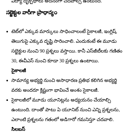
విద్యా దృక్పథాలు అదనంగా చదవాల్సి ఉంటుంది.
సబ్జెక్టుల వారీగా ప్రాధాన్యం
టెట్‌లో ఎక్కువ మార్కులు సాధించాలంటే సైకాలజీ, ఇంగ్లిష్‌,
తెలుగుపై ఎక్కువ దృష్టి సారించాలి. ఎందుకంటే ఈ మూడు
సబ్జెక్టుల నుంచి 90 ప్రశ్నలు వస్తాయి. కానీ ఎస్‌జీటీలకు గణితం
30, ఈవీఎస్‌ నుంచి కూడా 30 ప్రశ్నలు ఉంటాయి.
సైకాలజీ
సామాన్య అభ్యర్థి నుంచి అసాధారణ ప్రతిభ కలిగిన అభ్యర్థి
వరకు అందరూ క్లిష్టంగా భావించే అంశం సైకాలజీ.
సైకాలజీలో మూడు యూనిట్లను అధ్యయనం చేయాల్సి
ఉంటుంది. దాంతో పాటు ఏ యూనిట్‌ నుంచి ఎన్ని ప్రశ్నలను,
ఎలాంటి ప్రశ్నలను గతంలో అడిగారో గమనిస్తూ చదవాలి.
సిలబస్‌