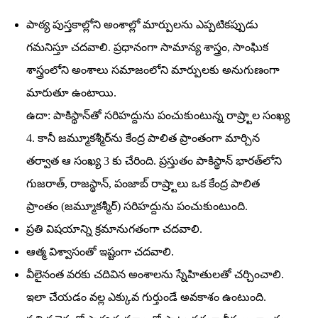
పాఠ్య పుస్తకాల్లోని అంశాల్లో మార్పులను ఎప్పటికప్పుడు
గమనిస్తూ చదవాలి. ప్రధానంగా సామాన్య శాస్త్రం, సాంఘిక
శాస్త్రంలోని అంశాలు సమాజంలోని మార్పులకు అనుగుణంగా
మారుతూ ఉంటాయి.
ఉదా: పాకిస్థాన్‌తో సరిహద్దును పంచుకుంటున్న రాష్ర్టాల సంఖ్య
4. కానీ జమ్మూకశ్మీర్‌ను కేంద్ర పాలిత ప్రాంతంగా మార్చిన
తర్వాత ఆ సంఖ్య 3 కు చేరింది. ప్రస్తుతం పాకిస్థాన్‌ భారత్‌లోని
గుజరాత్‌, రాజస్థాన్‌, పంజాబ్‌ రాష్ర్టాలు ఒక కేంద్ర పాలిత
ప్రాంతం (జమ్మూకశ్మీర్‌) సరిహద్దును పంచుకుంటుంది.
ప్రతి విషయాన్ని క్రమానుగతంగా చదవాలి.
ఆత్మ విశ్వాసంతో ఇష్టంగా చదవాలి.
వీలైనంత వరకు చదివిన అంశాలను స్నేహితులతో చర్చించాలి.
ఇలా చేయడం వల్ల ఎక్కువ గుర్తుండే అవకాశం ఉంటుంది.