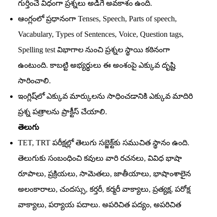
గుర్తించే విధంగా ప్రశ్నలు అడిగే అవకాశం ఉంది.
ఆంగ్లంలో ప్రధానంగా Tenses, Speech, Parts of speech,
Vacabulary, Types of Sentences, Voice, Question tags,
Spelling test విభాగాల నుంచి ప్రశ్నల స్థాయి కఠినంగా
ఉంటుంది. కాబట్టి అభ్యర్థులు ఈ అంశంపై ఎక్కువ దృష్టి
సారించాలి.
ఇంగ్లిష్‌లో ఎక్కువ మార్కులను సాధించడానికి ఎక్కువ మాదిరి
ప్రశ్న పత్రాలను ప్రాక్టీస్‌ చేయాలి.
తెలుగు
TET, TRT పరీక్షల్లో తెలుగు సబ్జెక్ట్‌కు సముచిత స్థానం ఉంది.
తెలుగుకు సంబంధించి కవులు వారి రచనలు, వివిధ భాషా
రూపాలు, ప్రక్రియలు, సామెతలు, జాతీయాలు, భాషాంశాలైన
అలంకారాలు, చందస్సు, కర్తరీ, కర్మరీ వాక్యాలు, ప్రత్యక్ష, పరోక్ష
వాక్యాలు, పర్యాయ పదాలు. అపరిచిత పద్యం, అపరిచిత