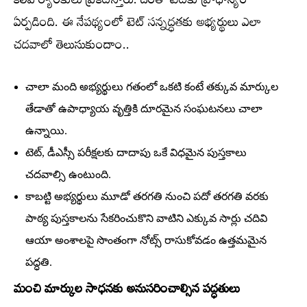
కలిపి ర్యాంకులు ప్రకటిస్తారు. దీంతో టెట్‌కు ప్రాధాన్యం
ఏర్పడింది. ఈ నేపథ్యంలో టెట్‌ సన్నద్ధతకు అభ్యర్థులు ఎలా
చదవాలో తెలుసుకుందాం..
చాలా మంది అభ్యర్థులు గతంలో ఒకటి కంటే తక్కువ మార్కుల
తేడాతో ఉపాధ్యాయ వృత్తికి దూరమైన సంఘటనలు చాలా
ఉన్నాయి.
టెట్‌, డీఎస్సీ పరీక్షలకు దాదాపు ఒకే విధమైన పుస్తకాలు
చదవాల్సి ఉంటుంది.
కాబట్టి అభ్యర్థులు మూడో తరగతి నుంచి పదో తరగతి వరకు
పాఠ్య పుస్తకాలను సేకరించుకొని వాటిని ఎక్కువ సార్లు చదివి
ఆయా అంశాలపై సొంతంగా నోట్స్‌ రాసుకోవడం ఉత్తమమైన
పద్ధతి.
మంచి మార్కుల సాధనకు అనుసరించాల్సిన పద్ధతులు