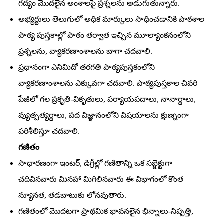
గద్యం మొదలైన అంశాలపై ప్రశ్నలను అడుగుతున్నారు.
అభ్యర్థులు తెలుగులో అధిక మార్కులు సాధించడానికి పాఠశాల
పాఠ్య పుస్తకాల్లో పాఠం తర్వాత ఇచ్చిన మూల్యాంకనంలోని
ప్రశ్నలను, వ్యాకరణాంశాలను బాగా చదవాలి.
ప్రధానంగా ఎనిమిదో తరగతి పాఠ్యపుస్తకంలోని
వ్యాకరణాంశాలను ఎక్కువగా చదవాలి. పాఠ్యపుస్తకాల చివరి
పేజీలో గల ప్రకృతి-వికృతులు, పర్యాయపదాలు, నానార్థాలు,
వ్యుత్పత్యర్థాలు, పద విజ్ఞానంలోని విషయాలను క్షుణ్నంగా
పరిశీలిస్తూ చదవాలి.
గణితం
సాధారణంగా ఇంటర్‌, డిగ్రీల్లో గణితాన్ని ఒక సబ్జెక్టుగా
చదివినవారు మినహా మిగిలినవారు ఈ విభాగంలో కొంత
న్యూనత, తడబాటుకు లోనవుతారు.
గణితంలో మొదటగా ప్రాథమిక భావనలైన భిన్నాలు-నిష్పత్తి,