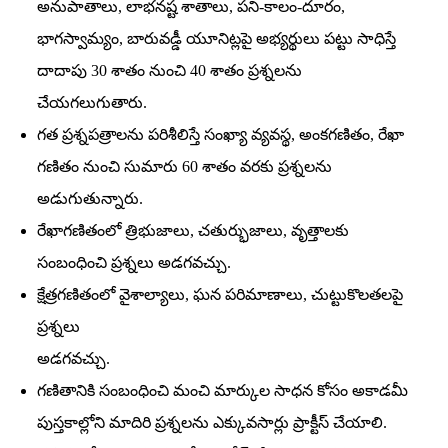
అనుపాతాలు, లాభనష్ట శాతాలు, పని-కాలం-దూరం,
భాగస్వామ్యం, బారువడ్డీ యూనిట్లపై అభ్యర్థులు పట్టు సాధిస్తే
దాదాపు 30 శాతం నుంచి 40 శాతం ప్రశ్నలను
చేయగలుగుతారు.
గత ప్రశ్నపత్రాలను పరిశీలిస్తే సంఖ్యా వ్యవస్థ, అంకగణితం, రేఖా
గణితం నుంచి సుమారు 60 శాతం వరకు ప్రశ్నలను
అడుగుతున్నారు.
రేఖాగణితంలో త్రిభుజాలు, చతుర్భుజాలు, వృత్తాలకు
సంబంధించి ప్రశ్నలు అడగవచ్చు.
క్షేత్రగణితంలో వైశాల్యాలు, ఘన పరిమాణాలు, చుట్టుకొలతలపై
ప్రశ్నలు
అడగవచ్చు.
గణితానికి సంబంధించి మంచి మార్కుల సాధన కోసం అకాడమీ
పుస్తకాల్లోని మాదిరి ప్రశ్నలను ఎక్కువసార్లు ప్రాక్టీస్‌ చేయాలి.