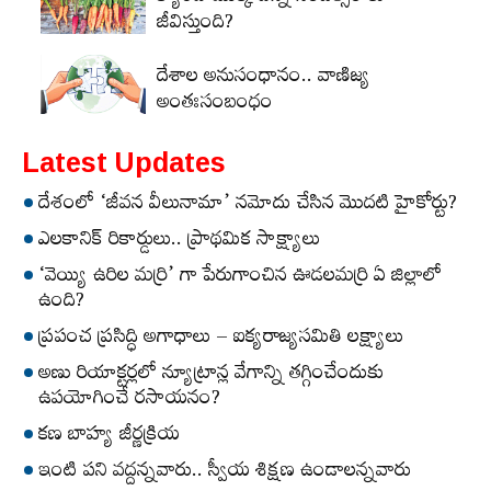
జీవిస్తుంది?
దేశాల అనుసంధానం.. వాణిజ్య
అంతఃసంబంధం
Latest Updates
దేశంలో ‘జీవన వీలునామా’ నమోదు చేసిన మొదటి హైకోర్టు?
ఎలకానిక్‌ రికార్డులు.. ప్రాథమిక సాక్ష్యాలు
‘వెయ్యి ఉరిల మర్రి’ గా పేరుగాంచిన ఊడలమర్రి ఏ జిల్లాలో
ఉంది?
ప్రపంచ ప్రసిద్ధి అగాధాలు – ఐక్యరాజ్యసమితి లక్ష్యాలు
అణు రియాక్టర్లలో న్యూట్రాన్ల వేగాన్ని తగ్గించేందుకు
ఉపయోగించే రసాయనం?
కణ బాహ్య జీర్ణక్రియ
ఇంటి పని వద్దన్నవారు.. స్వీయ శిక్షణ ఉండాలన్నవారు