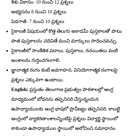
శిశు వికాసం- 10 నుంచి 12 ప్రశ్నలు
అభ్యసనం 8 నుంచి 10 ప్రశ్నలు
పెడగాజీ- 7 నుంచి 10 ప్రశ్నలు
సైకాలజీ విషయంలో కొత్త తెలుగు అకాడమీ పుస్తకాలతో పాటు
పాత పుస్తకాలను చదివితే మంచి మార్కులు సాధించవచ్చు.
సైకాలజీలో సాంకేతిక పదాలు, పుస్తకాలు, రచయితలు వంటి
అంశాలను గుర్తించగలగాలి.
జ్ఞానాత్మక రంగం కంటే అవగాహన, వినియోగాత్మక రంగాలపై
ప్రశ్నలు ఎక్కువగా ఉంటాయి.
English:
ప్రస్తుతం తెలంగాణ ప్రభుత్వం పాఠశాలల్లో ఆంగ్ల
మాధ్యమంలో బోధనను తప్పనిసరి చేస్తున్నందున
ఉపాధ్యాయులకు ఆంగ్ల భాషలో ప్రావీణ్యం తప్పనిసరి. కాబట్టి
ఆంగ్లంలో వ్యాకరణాంశాలన్నింటిపై ప్రశ్నలు విద్యార్థి స్థాయిలో
కాకుండా ఉపాధ్యాయుల స్థాయిలో ఆలోచించి సమాధానం