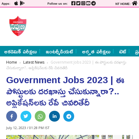
Apps:
Follow us on:
NT HOME:
అకడెమిక్ పరీక్షలు
ఇంటర్మీడియట్
అర్హత పరీక్షలు
టెట్
ప్
Home
Latest News
Government Jobs 2023 | ఈ పోస్టులకు దరఖాస్తు
చేసుకున్నారా?.. అప్లికేష‌న్‌ల‌కు రేపే చివ‌రితేదీ
Government Jobs 2023 | ఈ
పోస్టులకు దరఖాస్తు చేసుకున్నారా?..
అప్లికేష‌న్‌ల‌కు రేపే చివ‌రితేదీ
July 12, 2023 / 01:28 PM IST