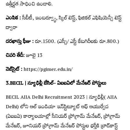
ఉత్తీర్ణత సాధించి ఉండాలి.
ఎంపిక :
సీబీటీ, ఇంటర్వ్యూ, స్కిల్ టెస్ట్, ఫిజికల్ ఎఫిషియెన్సీ టెస్ట్
ద్వారా
దరఖాస్తు ఫీజు :
రూ.1500. (ఎస్సీ/ ఎస్టీ కేటగిరీలకు రూ.800.)
చివరి తేదీ:
జూలై 13
వెబ్‌సైట్ :
https://pgimer.edu.in/
3.BECIL | న్యూఢిల్లీ బేసిల్‌- ఏఐఐఏలో మేనేజర్‌ పోస్టులు
BECIL AIIA Delhi Recruitment 2023 | న్యూఢిల్లీ( AIIA
Delhi) లోని ఆల్‌ ఇండియా ఇన్‌స్టిట్యూట్‌ ఆఫ్‌ ఆయుర్వేద
(ఏఐఐఏ) కార్యాలయాల్లో సీనియర్‌ ప్రోగ్రామ్‌ మేనేజర్‌, ప్రోగ్రామ్‌
మేనేజర్‌, జూనియర్‌ ప్రోగ్రామ్‌ మేనేజర్ పోస్టుల భ‌ర్తీకి బ్రాడ్‌కాస్ట్