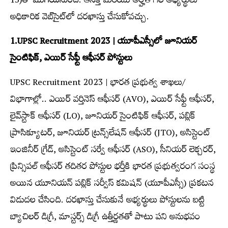
13)తో ముగియనుంది. ఆసక్తి మరియు అర్హత గల అభ్యర్థులు
అధికారిక వెబ్‌సైట్‌లో దరఖాస్తు చేసుకోవచ్చు.
1.UPSC Recruitment 2023 | యూపీఎస్సీలో జూనియ‌ర్
సైంటిఫిక్, ఎయిర్ సేఫ్టీ ఆఫీస‌ర్ పోస్టులు
UPSC Recruitment 2023 | భార‌త‌ ప్రభుత్వ శాఖలు/
విభాగాల్లో.. ఎయిర్ వ‌ర్తినెస్ ఆఫీస‌ర్ (AVO), ఎయిర్ సేఫ్టీ ఆఫీస‌ర్,
లైవ్‌స్టాక్ ఆఫీస‌ర్ (LO), జూనియ‌ర్ సైంటిఫిక్ ఆఫీస‌ర్, ప‌బ్లిక్
ప్రాసిక్యూట‌ర్, జూనియ‌ర్ ట్ర‌న్స్‌లేష‌న్ ఆఫీస‌ర్ (JTO), అసిస్టెంట్
ఇంజినీర్ గ్రేడ్, అసిస్టెంట్ స‌ర్వే ఆఫీస‌ర్ (ASO), సీనియ‌ర్ లెక్చ‌ర‌ర్,
ప్రిన్సిప‌ల్ ఆఫీస‌ర్ త‌దిత‌ర పోస్టుల భ‌ర్తీకి భారత ప్రభుత్వరంగ సంస్థ
అయిన యూనియన్‌ పబ్లిక్‌ సర్వీస్‌ కమిషన్ (యూపీఎస్సీ) ప్ర‌క‌ట‌న
విడుద‌ల చేసింది. ద‌ర‌ఖాస్తు చేసుకునే అభ్య‌ర్థులు పోస్టుల‌ను బ‌ట్టి
బ్యాచిలర్ డిగ్రీ, మాస్టర్స్‌ డిగ్రీ ఉత్తీర్ణ‌తతో పాటు ప‌ని అనుభ‌వం