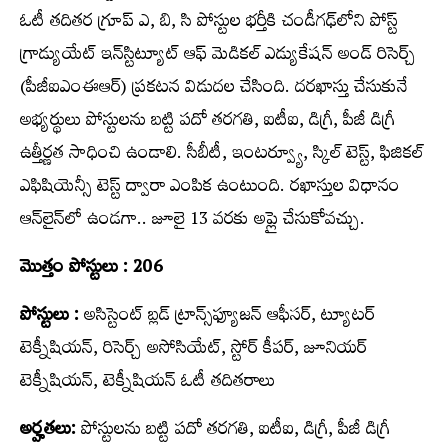
ఓటీ త‌దిత‌ర గ్రూప్ ఎ, బి, సి పోస్టుల భ‌ర్తీకి చండీగఢ్‌లోని పోస్ట్
గ్రాడ్యుయేట్ ఇన్‌స్టిట్యూట్ ఆఫ్ మెడికల్ ఎడ్యుకేషన్ అండ్‌ రిసెర్చ్
(పీజీఐఎంఈఆర్‌) ప్ర‌క‌ట‌న విడుద‌ల చేసింది. ద‌ర‌ఖాస్తు చేసుకునే
అభ్య‌ర్థులు పోస్టుల‌ను బ‌ట్టి పదో తరగతి, ఐటీఐ, డిగ్రీ, పీజీ డిగ్రీ
ఉత్తీర్ణత సాధించి ఉండాలి. సీబీటీ, ఇంటర్వ్యూ, స్కిల్ టెస్ట్, ఫిజికల్
ఎఫిషియెన్సీ టెస్ట్ ద్వారా ఎంపిక ఉంటుంది. ర‌ఖాస్తుల విధానం
ఆన్‌లైన్‌లో ఉండ‌గా.. జూలై 13 వ‌ర‌కు అప్లై చేసుకోవచ్చు.
మొత్తం పోస్టులు : 206
పోస్టులు :
అసిస్టెంట్ బ్లడ్ ట్రాన్స్‌ఫ్యూజన్ ఆఫీసర్, ట్యూటర్
టెక్నీషియన్, రిసెర్చ్ అసోసియేట్, స్టోర్ కీపర్, జూనియర్
టెక్నీషియన్, టెక్నీషియన్ ఓటీ త‌దిత‌రాలు
అర్హతలు:
పోస్టుల‌ను బ‌ట్టి పదో తరగతి, ఐటీఐ, డిగ్రీ, పీజీ డిగ్రీ