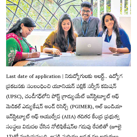
Last date of application | నిరుద్యోగులకు అలర్ట్.. ఉద్యోగ
ప్రకటనకు సంబంధించి యూనియన్‌ పబ్లిక్‌ సర్వీస్‌ కమిషన్
(UPSC), చండీగఢ్‌లోని పోస్ట్ గ్రాడ్యుయేట్ ఇన్‌స్టిట్యూట్ ఆఫ్
మెడికల్ ఎడ్యుకేషన్ అండ్‌ రిసెర్చ్ (PGIMER), ఆల్‌ ఇండియా
ఇన్‌స్టిట్యూట్‌ ఆఫ్‌ ఆయుర్వేద (AIIA) త‌దిత‌ర కేంద్ర ప్రభుత్వ
సంస్థలు విడుదల చేసిన నోటిఫికేషన్‌ల గడువు రేపటితో (జూలై