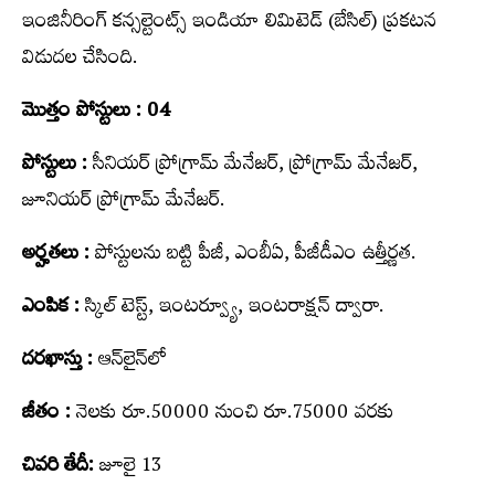
ఇంజినీరింగ్ కన్సల్టెంట్స్ ఇండియా లిమిటెడ్ (బేసిల్‌) ప్ర‌క‌ట‌న
విడుద‌ల చేసింది.
మొత్తం పోస్టులు : 04
పోస్టులు :
సీనియర్‌ ప్రోగ్రామ్‌ మేనేజర్‌, ప్రోగ్రామ్‌ మేనేజర్‌,
జూనియర్‌ ప్రోగ్రామ్‌ మేనేజర్.
అర్హతలు :
పోస్టుల‌ను బ‌ట్టి పీజీ, ఎంబీఏ, పీజీడీఎం ఉత్తీర్ణత.
ఎంపిక :
స్కిల్ టెస్ట్, ఇంటర్వ్యూ, ఇంటరాక్షన్ ద్వారా.
దరఖాస్తు :
ఆన్‌లైన్‌లో
జీతం :
నెలకు రూ.50000 నుంచి రూ.75000 వ‌ర‌కు
చివరి తేదీ:
జూలై 13