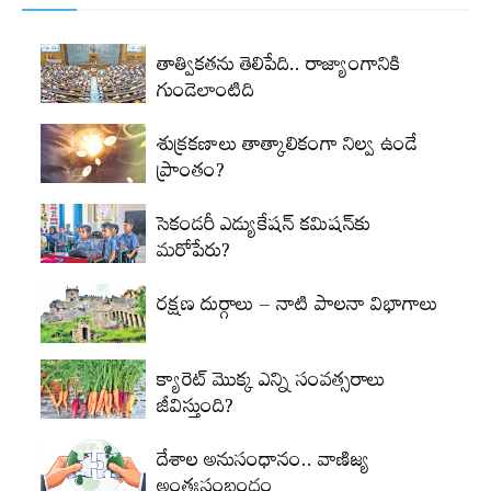
తాత్వికతను తెలిపేది.. రాజ్యాంగానికి
గుండెలాంటిది
శుక్రకణాలు తాత్కాలికంగా నిల్వ ఉండే
ప్రాంతం?
సెకండరీ ఎడ్యుకేషన్‌ కమిషన్‌కు
మరోపేరు?
రక్షణ దుర్గాలు – నాటి పాలనా విభాగాలు
క్యారెట్‌ మొక్క ఎన్ని సంవత్సరాలు
జీవిస్తుంది?
దేశాల అనుసంధానం.. వాణిజ్య
అంతఃసంబంధం