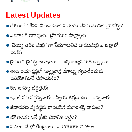
Latest Updates
దేశంలో ‘జీవన వీలునామా’ నమోదు చేసిన మొదటి హైకోర్టు?
ఎలకానిక్‌ రికార్డులు.. ప్రాథమిక సాక్ష్యాలు
‘వెయ్యి ఉరిల మర్రి’ గా పేరుగాంచిన ఊడలమర్రి ఏ జిల్లాలో
ఉంది?
ప్రపంచ ప్రసిద్ధి అగాధాలు – ఐక్యరాజ్యసమితి లక్ష్యాలు
అణు రియాక్టర్లలో న్యూట్రాన్ల వేగాన్ని తగ్గించేందుకు
ఉపయోగించే రసాయనం?
కణ బాహ్య జీర్ణక్రియ
ఇంటి పని వద్దన్నవారు.. స్వీయ శిక్షణ ఉండాలన్నవారు
జీవావరణ వ్యవస్థకు కావలసిన మూలశక్తి దారులు?
మౌజియన్‌ అనే గ్రీకు పదానికి అర్థం?
సమాజ మేధో కేంద్రాలు.. నాగరికతకు చిహ్నాలు