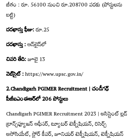
జీతం : రూ. 56100 నుంచి రూ.208700 వ‌ర‌కు (పోస్టులను
బ‌ట్టి)
దరఖాస్తు ఫీజు:
రూ.25
దరఖాస్తు :
ఆన్‌లైన్‌లో
చివరి తేది:
జూలై 13
వెబ్‌సైట్ :
https://www.upsc.gov.in/
2.Chandigarh PGIMER Recruitment | చండీగఢ్‌
పీజీఐఎంఈఆర్‌లో 206 పోస్టులు
Chandigarh PGIMER Recruitment 2023 | అసిస్టెంట్ బ్లడ్
ట్రాన్స్‌ఫ్యూజన్ ఆఫీసర్, ట్యూటర్ టెక్నీషియన్, రిసెర్చ్
అసోసియేట్, స్టోర్ కీపర్, జూనియర్ టెక్నీషియన్, టెక్నీషియన్