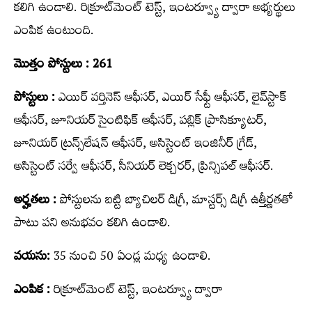
క‌లిగి ఉండాలి. రిక్రూట్‌మెంట్ టెస్ట్, ఇంటర్వ్యూ ద్వారా అభ్య‌ర్థులు
ఎంపిక ఉంటుంది.
మొత్తం పోస్టులు : 261
పోస్టులు :
ఎయిర్ వ‌ర్తినెస్ ఆఫీస‌ర్, ఎయిర్ సేఫ్టీ ఆఫీస‌ర్, లైవ్‌స్టాక్
ఆఫీస‌ర్, జూనియ‌ర్ సైంటిఫిక్ ఆఫీస‌ర్, ప‌బ్లిక్ ప్రాసిక్యూట‌ర్,
జూనియ‌ర్ ట్ర‌న్స్‌లేష‌న్ ఆఫీస‌ర్, అసిస్టెంట్ ఇంజినీర్ గ్రేడ్,
అసిస్టెంట్ స‌ర్వే ఆఫీస‌ర్, సీనియ‌ర్ లెక్చ‌ర‌ర్, ప్రిన్సిప‌ల్ ఆఫీస‌ర్.
అర్హ‌త‌లు :
పోస్టుల‌ను బ‌ట్టి బ్యాచిలర్ డిగ్రీ, మాస్టర్స్‌ డిగ్రీ ఉత్తీర్ణ‌తతో
పాటు ప‌ని అనుభ‌వం క‌లిగి ఉండాలి.
వయసు:
35 నుంచి 50 ఏండ్ల మ‌ధ్య‌ ఉండాలి.
ఎంపిక :
రిక్రూట్‌మెంట్ టెస్ట్, ఇంటర్వ్యూ ద్వారా