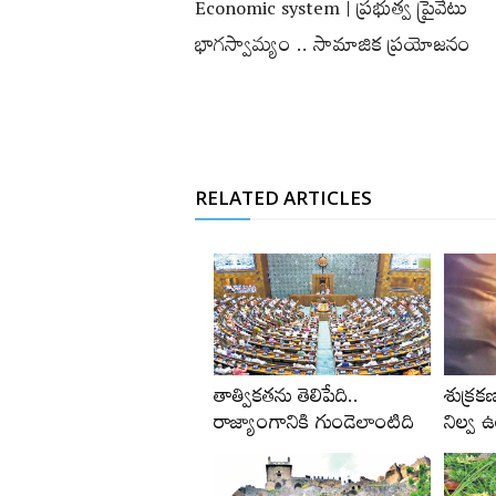
Economic system | ప్రభుత్వ ప్రైవేటు
భాగస్వామ్యం .. సామాజిక ప్రయోజనం
RELATED ARTICLES
తాత్వికతను తెలిపేది..
శుక్రక
రాజ్యాంగానికి గుండెలాంటిది
నిల్వ 