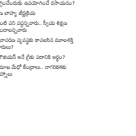
గ్గించేందుకు ఉపయోగించే రసాయనం?
ణ బాహ్య జీర్ణక్రియ
ంటి పని వద్దన్నవారు.. స్వీయ శిక్షణ
ండాలన్నవారు
ీవావరణ వ్యవస్థకు కావలసిన మూలశక్తి
ారులు?
ౌజియన్‌ అనే గ్రీకు పదానికి అర్థం?
మాజ మేధో కేంద్రాలు.. నాగరికతకు
ిహ్నాలు