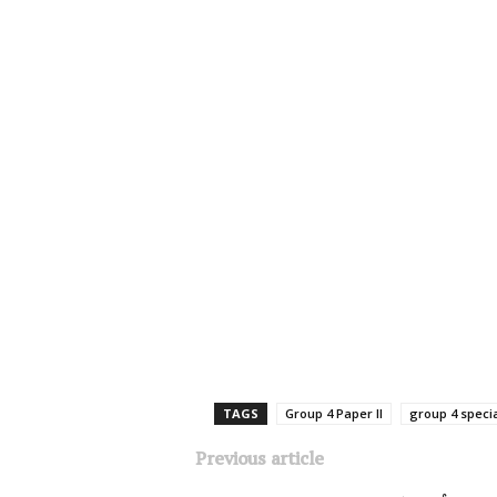
TAGS
Group 4 Paper II
group 4 speci
Previous article