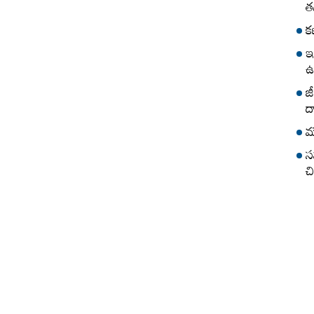
త
క
ఇ
ఉ
జ
ద
మ
స
చ