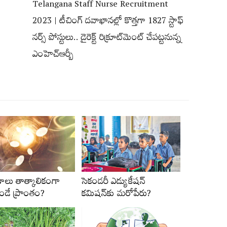
Telangana Staff Nurse Recruitment
2023 | టీచింగ్‌ దవాఖానల్లో కొత్తగా 1827 స్టాఫ్‌
నర్స్‌ పోస్టులు.. డైరెక్ట్‌ రిక్రూట్‌మెంట్‌ చేపట్టనున్న
ఎంహెచ్‌ఆర్బీ
ణాలు తాత్కాలికంగా
సెకండరీ ఎడ్యుకేషన్‌
ఉండే ప్రాంతం?
కమిషన్‌కు మరోపేరు?