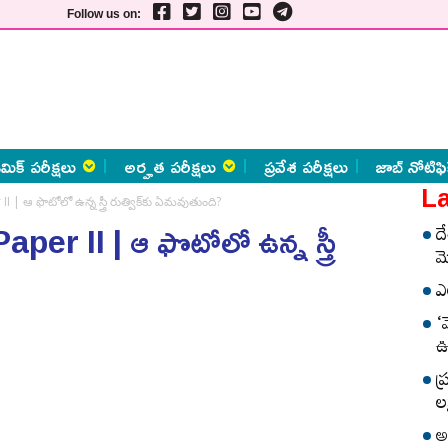
Follow us on:
మిక్ పరీక్షలు
అర్హత పరీక్షలు
ప్రవేశ పరీక్షలు
జాబ్ నోటిఫి
La
| ఆ ఫొటోలో ఉన్న స్త్రీ రుత్విక్‌కు ఏమవుతుంది?
r II | ఆ ఫొటోలో ఉన్న స్త్రీ
ద
మ
ఎ
‘
ఊ
ప
లక
అ