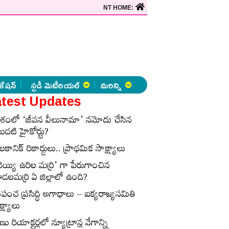
NT HOME:
కేషన్
స్టడీ మెటీరియల్
మరిన్ని
test Updates
ేశంలో ‘జీవన వీలునామా’ నమోదు చేసిన
ొదటి హైకోర్టు?
లకానిక్‌ రికార్డులు.. ప్రాథమిక సాక్ష్యాలు
వెయ్యి ఉరిల మర్రి’ గా పేరుగాంచిన
డలమర్రి ఏ జిల్లాలో ఉంది?
్రపంచ ప్రసిద్ధి అగాధాలు – ఐక్యరాజ్యసమితి
్ష్యాలు
ణు రియాక్టర్లలో న్యూట్రాన్ల వేగాన్ని