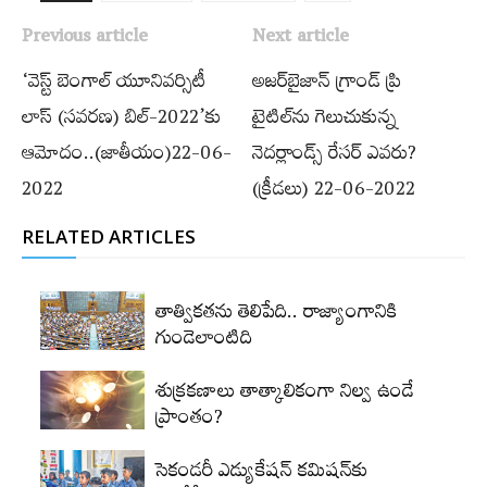
Previous article
Next article
‘వెస్ట్ బెంగాల్‌ యూనివర్సిటీ
అజర్‌బైజాన్‌ గ్రాండ్‌ ప్రి
లాస్ (సవరణ) బిల్‌-2022’కు
టైటిల్‌ను గెలుచుకున్న
ఆమోదం..(జాతీయం)22-06-
నెదర్లాండ్స్​‍ రేసర్ ఎవ‌రు?
2022
(క్రీడలు) 22-06-2022
RELATED ARTICLES
తాత్వికతను తెలిపేది.. రాజ్యాంగానికి
గుండెలాంటిది
శుక్రకణాలు తాత్కాలికంగా నిల్వ ఉండే
ప్రాంతం?
సెకండరీ ఎడ్యుకేషన్‌ కమిషన్‌కు