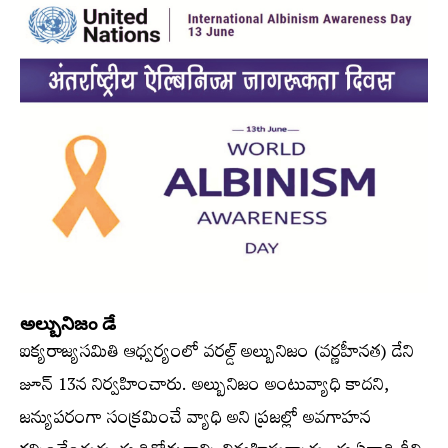
అల్బునిజం డే
ఐక్యరాజ్యసమితి ఆధ్వర్యంలో వరల్డ్​‍ అల్బునిజం (వర్ణహీనత) డేని
జూన్‌ 13న నిర్వహించారు. అల్బునిజం అంటువ్యాధి కాదని,
జన్యుపరంగా సంక్రమించే వ్యాధి అని ప్రజల్లో అవగాహన