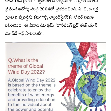
జూన్‌ 14ని ప్రపంచ రక్తదాతల దినోత్సవంగా నిర్వహించాలని
ప్రపంచ ఆరోగ్య సంస్థ 2004లో ప్రకటించింది. ఎ, బి, ఒ రక్త
గ్రూపుల వ్యవస్థను కనుగొన్న ల్యాండ్‌స్టీనర్‌కు నోబెల్‌ బమతి
లభించింది. ఈ ఏడాది దీని థీమ్‌ ‘డొనేటింగ్‌ బ్లడ్‌ ఈజ్‌ యాన్‌
యాక్ట్‍ ఆఫ్‌ సాలిడరిటీ’.