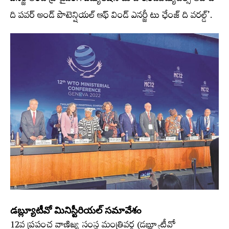
ఎనర్జీ అండ్‌ ప్రొవైడింగ్‌ ఎడ్యుకేషన్‌ టు ది ఇండివిడ్యువల్స్​‍ అబౌట్‌
ది పవర్‌ అండ్‌ పొటెన్షియల్‌ ఆఫ్‌ విండ్‌ ఎనర్జీ టు ఛేంజ్‌ ది వరల్డ్​‍’.
డబ్ల్యూటీవో మినిస్టీరియల్‌ సమావేశం
12వ ప్రపంచ వాణిజ్య సంస్థ మంత్రివర్గ (డబ్ల్యూటీవో