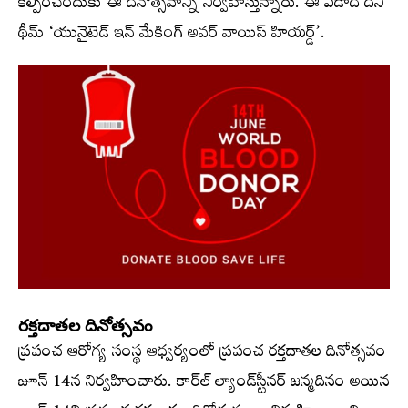
కల్పించేందుకు ఈ దినోత్సవాన్ని నిర్వహిస్తున్నారు. ఈ ఏడాది దీని
థీమ్‌ ‘యునైటెడ్‌ ఇన్‌ మేకింగ్‌ అవర్‌ వాయిస్ హియర్డ్’.
రక్తదాతల దినోత్సవం
ప్రపంచ ఆరోగ్య సంస్థ ఆధ్వర్యంలో ప్రపంచ రక్తదాతల దినోత్సవం
జూన్‌ 14న నిర్వహించారు. కార్ల్‍ ల్యాండ్‌స్టీనర్‌ జన్మదినం అయిన