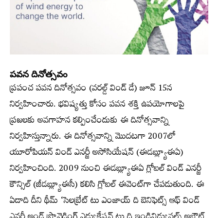
పవన దినోత్సవం
ప్రపంచ పవన దినోత్సవం (వరల్డ్​‍ విండ్‌ డే) జూన్‌ 15న
నిర్వహించారు. భవిష్యత్తు కోసం పవన శక్తి ఉపయోగాలపై
ప్రజలకు అవగాహన కల్పించేందుకు ఈ దినోత్సవాన్ని
నిర్వహిస్తున్నారు. ఈ దినోత్సవాన్ని మొదటగా 2007లో
యూరోపియన్‌ విండ్‌ ఎనర్జీ అసోసియేషన్‌ (ఈడబ్ల్యూఈఏ)
నిర్వహించింది. 2009 నుంచి ఈడబ్ల్యూఈఏ గ్లోబల్‌ విండ్‌ ఎనర్జీ
కౌన్సిల్‌ (జీడబ్ల్యూఈసీ) కలిసి గ్లోబల్‌ ఈవెంట్‌గా చేపడుతుంది. ఈ
ఏడాది దీని థీమ్‌ ‘సెలబ్రేట్‌ టు ఎంజాయ్‌ ది బెనిఫెట్స్​‍ ఆఫ్‌ విండ్‌