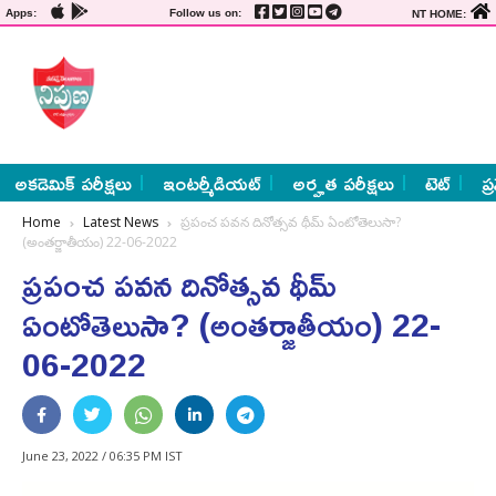
Apps:
Follow us on:
NT HOME:
అకడెమిక్ పరీక్షలు
ఇంటర్మీడియట్
అర్హత పరీక్షలు
టెట్
ప్
Home
Latest News
ప్రపంచ పవన దినోత్సవ థీమ్ ఏంటోతెలుసా?
(అంతర్జాతీయం) 22-06-2022
ప్రపంచ పవన దినోత్సవ థీమ్
ఏంటోతెలుసా? (అంతర్జాతీయం) 22-
06-2022
June 23, 2022 / 06:35 PM IST