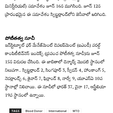
మినిస్టీరియల్‌) సమావేశం జూన్‌ 16న ముగిసింది. జూన్‌ 12న
ప్రారంభమైన ఈ సమావేశం స్విట్జర్లాండ్‌లోని జెనీవాలో జరిగింది.
పోటీతత్వ సూచీ
ఇన్‌స్టిట్యూట్‌ ఫర్‌ మేనేజ్‌మెంట్‌ డెవలప్‌మెంట్‌ (ఐఎండీ) వరల్డ్​‍
కాంపిటీటివ్‌నెస్ ఇండెక్స్​​‍ (ప్రపంచ పోటీతత్వ సూచీ)ను జూన్‌
15న విడుదల చేసింది. ఈ జాబితాలో డెన్మార్క్​‍ మొదటి స్థానంలో
నిలువగా.. స్విట్జర్లాండ్‌ 2, సింగపూర్‌ 3, స్వీడన్‌ 4, హాంకాంగ్‌ 5,
నెదర్లాండ్స్​‍ 6, తైవాన్‌ 7, ఫిన్లాండ్‌ 8, నార్వే 9, యూఎస్ఏ 10వ
స్థానాల్లో నిలిచాయి. ఈ సూచీలో భారత్‌ 37, చైనా 17, ఆస్ట్రేలియా
19వ స్థానంలో ఉన్నాయి.
TAGS
Blood Donor
International
WTO