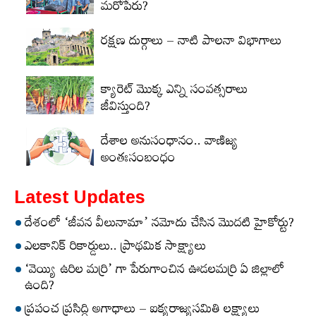
మరోపేరు?
రక్షణ దుర్గాలు – నాటి పాలనా విభాగాలు
క్యారెట్‌ మొక్క ఎన్ని సంవత్సరాలు
జీవిస్తుంది?
దేశాల అనుసంధానం.. వాణిజ్య
అంతఃసంబంధం
Latest Updates
దేశంలో ‘జీవన వీలునామా’ నమోదు చేసిన మొదటి హైకోర్టు?
ఎలకానిక్‌ రికార్డులు.. ప్రాథమిక సాక్ష్యాలు
‘వెయ్యి ఉరిల మర్రి’ గా పేరుగాంచిన ఊడలమర్రి ఏ జిల్లాలో
ఉంది?
ప్రపంచ ప్రసిద్ధి అగాధాలు – ఐక్యరాజ్యసమితి లక్ష్యాలు