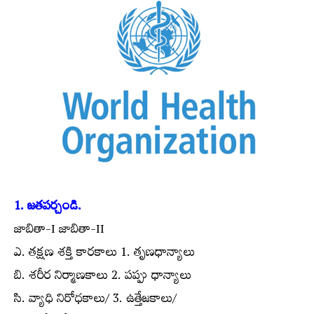
1. జతపర్చండి.
జాబితా-I జాబితా-II
ఎ. తక్షణ శక్తి కారకాలు 1. తృణధాన్యాలు
బి. శరీర నిర్మాణకాలు 2. పప్పు ధాన్యాలు
సి. వ్యాధి నిరోధకాలు/ 3. ఉత్తేజకాలు/