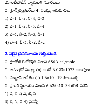
యాంటీబాడీస్ వ్యాకులత నివారణలు
డి. ట్రాన్స్‌క్విలైజర్‌లు 4. పండ్లు, ఆకుకూరలు
1) ఎ-1, బి-2, సి-4, డి-3
2) ఎ-1, బి-2, సి-3, డి-4
3) ఎ-4, బి-2, సి-3, డి-1
4) ఎ-4, బి-3, సి-2, డి-1
2. సరైన ప్రవచనాలను గుర్తించండి.
ఎ. గ్లూకోజ్ కెలోరిఫిక్ విలువ 686 k.cal/mole
బి. అవగాడ్రో సంఖ్య (n) అంటే 6.023×1023 అణువులు
సి. ఎలక్ట్రాన్ ఆవేశం (-) 1.6×10 -19 కూలుంబ్స్
డి. ప్లాంక్ స్థిరాంకం విలువ 6.625×10-34 జౌల్-సెకన్
1) ఎ, బి 2) ఎ, బి, సి
3) బి, సి, డి 4) పైవన్నీ