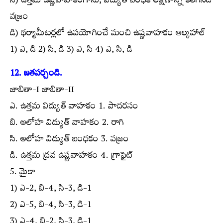
సి) ఉత్తమ ఉష్ణవాహకంగాను, విద్యుత్ బంధక లక్షణాన్ని కలిగినది
వజ్రం
డి) థర్మామీటర్లలో ఉపయోగించే మంచి ఉష్ణవాహకం ఆల్కహాల్
1) ఎ, డి 2) సి, డి 3) ఎ, సి 4) ఎ, సి, డి
12. జతపర్చండి.
జాబితా-I జాబితా-II
ఎ. ఉత్తమ విద్యుత్ వాహకం 1. పాదరసం
బి. అలోహ విద్యుత్ వాహకం 2. రాగి
సి. అలోహ విద్యుత్ బంధకం 3. వజ్రం
డి. ఉత్తమ ద్రవ ఉష్ణవాహకం 4. గ్రాఫైట్
5. మైకా
1) ఎ-2, బి-4, సి-3, డి-1
2) ఎ-5, బి-4, సి-3, డి-1
3) ఎ-4, బి-2, సి-3, డి-1