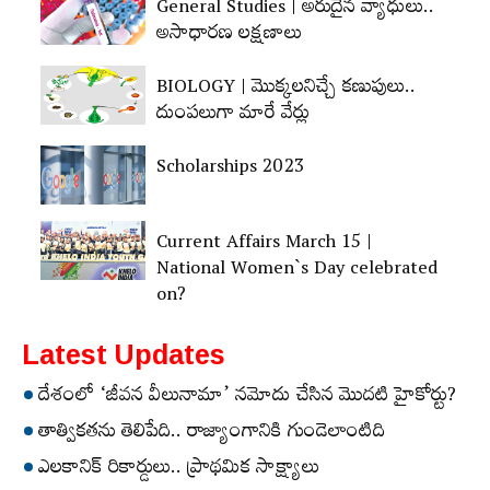
General Studies | అరుదైన వ్యాధులు..
అసాధారణ లక్షణాలు
BIOLOGY | మొక్కలనిచ్చే కణుపులు..
దుంపలుగా మారే వేర్లు
Scholarships 2023
Current Affairs March 15 |
National Women`s Day celebrated
on?
Latest Updates
దేశంలో ‘జీవన వీలునామా’ నమోదు చేసిన మొదటి హైకోర్టు?
తాత్వికతను తెలిపేది.. రాజ్యాంగానికి గుండెలాంటిది
ఎలకానిక్‌ రికార్డులు.. ప్రాథమిక సాక్ష్యాలు