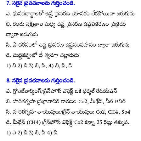
7. సరైన ప్రవచనాలను గుర్తించండి.
ఎ. ఘనపదార్థాలతో ఉష్ణ ప్రసరణ యానకం లేకపోయినా జరుగును
బి. రెండు నక్షత్రాల మధ్య ఉష్ణ ప్రసరణ ఉష్ణవికిరణం ప్రక్రియ
ద్వారా జరుగును
సి. పాదరసంలో ఉష్ణ ప్రసరణ ఉష్ణసంవహనం ద్వారా జరుగును
డి. మట్టికప్పులో టీ త్వరగా చల్లారును
1) బి 2) డి 3) బి, సి, 4) బి, సి, డి
8. సరైన ప్రవచనాలను గుర్తించండి.
ఎ. గ్లోబల్‌వార్మింగ్/గ్రీన్‌హౌస్ ఎఫెక్ట్ ఒక థర్మల్ రేడియేషన్
బి. హరితగృహ ప్రభావానికి కారణం Co2, మీథేన్, నీటి ఆవిరి
సి. హరితగృహ వాయువులు/గ్రీన్ వాయువులు Co2, CH4, So4
డి. మీథేన్ (CH4) గ్రీన్‌హౌస్ ఎఫెక్ట్ Co2 కన్నా 23 రెట్లు తక్కువ.
1) ఎ 2) డి 3) బి, సి 4) బి