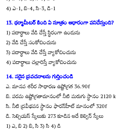
4) ఎ-1, బి-4, సి-3, డి-1
13. థర్మామీటర్ కింది ఏ సూత్రం ఆధారంగా పనిచేస్తుంది?
1) పదార్థాలు వేడి చేస్తే స్థిరంగా ఉండును
2) వేడి చేస్తే సంకోచించును
3) పదార్థాలు వేడి చేస్తే వ్యాకోచించును
4) పదార్థాలు చల్లారిస్తే వ్యాకోచించును
14. సరైన ప్రవచనాలను గుర్తించండి
ఎ. మానవ శరీర సాధారణ ఉష్ణోగ్రత 36.90f
బి. పరమ ఉష్ణోగ్రతామానంలో నీటి మరుగు స్థానం 2120 k
సి. నీటి ద్రవీభవన స్థానం ఫారన్‌హీట్ మానంలో 320f
డి. సెల్సియస్ స్కేలుకు 273 కూడిన అదే కెల్విన్ స్కేలు
1) ఎ, బి 2) బి, సి 3) సి 4) డి