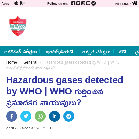
Apps:
Follow us on:
NT HOME:
అకడెమిక్ పరీక్షలు
ఇంటర్మీడియట్
అర్హత పరీక్షలు
టెట్
ప్
Home
General
Hazardous gases detected by WHO | WHO
గుర్తించిన ప్రమాదకర వాయువులు?
Hazardous gases detected
by WHO | WHO గుర్తించిన
ప్రమాదకర వాయువులు?
April 22, 2022 / 07:50 PM IST