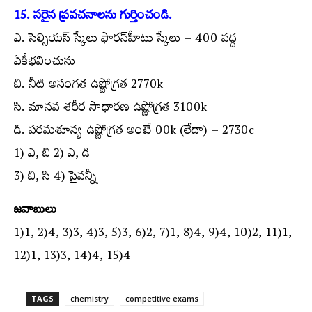
15. సరైన ప్రవచనాలను గుర్తించండి.
ఎ. సెల్సియస్ స్కేలు ఫారన్‌హీటు స్కేలు – 400 వద్ద
ఏకీభవించును
బి. నీటి అసంగత ఉష్ణోగ్రత 2770k
సి. మానవ శరీర సాధారణ ఉష్ణోగ్రత 3100k
డి. పరమశూన్య ఉష్ణోగ్రత అంటే 00k (లేదా) – 2730c
1) ఎ, బి 2) ఎ, డి
3) బి, సి 4) పైవన్నీ
జవాబులు
1)1, 2)4, 3)3, 4)3, 5)3, 6)2, 7)1, 8)4, 9)4, 10)2, 11)1,
12)1, 13)3, 14)4, 15)4
TAGS
chemistry
competitive exams