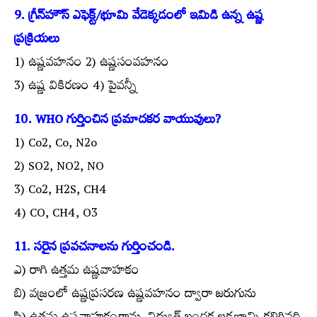
9. గ్రీన్‌హౌస్ ఎఫెక్ట్/భూమి వేడెక్కడంలో ఇమిడి ఉన్న ఉష్ణ
ప్రక్రియలు
1) ఉష్ణవహనం 2) ఉష్ణసంవహనం
3) ఉష్ణ వికిరణం 4) పైవన్నీ
10. WHO గుర్తించిన ప్రమాదకర వాయువులు?
1) Co2, Co, N2o
2) SO2, NO2, NO
3) Co2, H2S, CH4
4) CO, CH4, O3
11. సరైన ప్రవచనాలను గుర్తించండి.
ఎ) రాగి ఉత్తమ ఉష్ణవాహకం
బి) వజ్రంలో ఉష్ణప్రసరణ ఉష్ణవహనం ద్వారా జరుగును