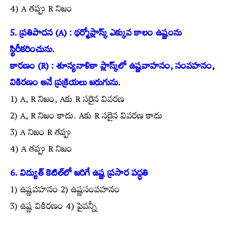
4) A తప్పు R నిజం
5. ప్రతిపాదన (A) : థర్మోప్లాస్క్ ఎక్కువ కాలం ఉష్ణంను
స్థిరీకరించును.
కారణం (R) : శూన్యనాళికా ప్లాస్క్‌లో ఉష్ణవాహనం, సంవహనం,
వికిరణం అనే ప్రక్రియలు జరుగును.
1) A, R నిజం, Aకు R సరైన వివరణ
2) A, R నిజం కాదు. Aకు R సరైన వివరణ కాదు
3) A నిజం R తప్పు
4) A తప్పు R నిజం
6. విద్యుత్ కెటిల్‌లో జరిగే ఉష్ణ ప్రసార పద్ధతి
1) ఉష్ణవహనం 2) ఉష్ణసంవహనం
3) ఉష్ణ వికిరణం 4) పైవన్నీ