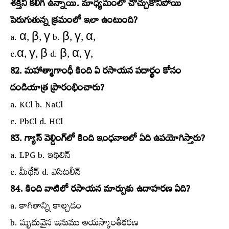
శక్తిని కలిగి ఉన్నాయి. మాధ్యమంలో చొచ్చుకొనిపోయి
పెరుగుతున్న క్రమంలో ఇలా ఉంటుంది?
a. α, β, γ b. β, γ, α,
c.α, γ, β d. β, α, γ,
82. మహాత్మాగాంధీ కింది ఏ రసాయన పదార్థం కోసం
దండియాత్ర ప్రారంభించారు?
a. KCl b. NaCl
c. PbCl d. HCl
83. గ్యాస్‌ వెల్డింగ్‌లో కింది ఇంధనాలలో ఏది ఉపయోగిస్తారు?
a. LPG b. ఇథిలిన్‌
c. మీథేన్‌ d. ఎసిటలీన్‌
84. కింది వాటిలో రసాయన మార్పుకు ఉదాహరణ ఏది?
a. కాగితాన్ని కాల్చడం
b. మృదువైన ఇనుము అయస్కాంతీకరణ