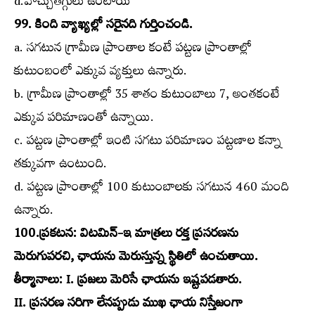
d.హెచ్చుతగ్గులు ఉంటాయి
99. కింది వ్యాఖ్యల్లో సరైనది గుర్తించండి.
a. సగటున గ్రామీణ ప్రాంతాల కంటే పట్టణ ప్రాంతాల్లో
కుటుంబంలో ఎక్కువ వ్యక్తులు ఉన్నారు.
b. గ్రామీణ ప్రాంతాల్లో 35 శాతం కుటుంబాలు 7, అంతకంటే
ఎక్కువ పరిమాణంతో ఉన్నాయి.
c. పట్టణ ప్రాంతాల్లో ఇంటి సగటు పరిమాణం పట్టణాల కన్నా
తక్కువగా ఉంటుంది.
d. పట్టణ ప్రాంతాల్లో 100 కుటుంబాలకు సగటున 460 మంది
ఉన్నారు.
100.ప్రకటన: విటమిన్‌-ఇ మాత్రలు రక్త ప్రసరణను
మెరుగుపరచి, ఛాయను మెరుస్తున్న స్థితిలో ఉంచుతాయి.
తీర్మానాలు: I. ప్రజలు మెరిసే ఛాయను ఇష్టపడతారు.
II. ప్రసరణ సరిగా లేనప్పుడు ముఖ ఛాయ నిస్తేజంగా