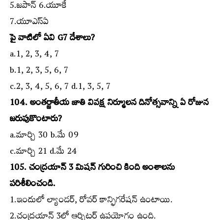
5.జపాన్‌ 6.యూకే
7.యూఎస్‌ఏ
పై వాటిలో ఏవి G7 దేశాలు?
a.1, 2, 3, 4, 7
b.1, 2, 3, 5, 6, 7
c.2, 3, 4, 5, 6, 7 d.1, 3, 5, 7
104. అంతర్జాతీయ జాతి వివక్ష నిర్మూలన దినోత్సవాన్ని ఏ రోజున
జరుపుకొంటారు?
a.మార్చి 30 b.మే 09
c.మార్చి 21 d.మే 24
105. చంద్రయాన్‌ 3 మిషన్‌ గురించి కింది అంశాలను
పరిశీలించండి.
1.ఇందులో ల్యాండర్‌, రోవర్‌ కాన్ఫిగరేషన్‌ ఉంటాయి.
2.చంద్రయాన్‌ 3లో ఆర్బిటర్‌ ఉపయోగం ఉంది.