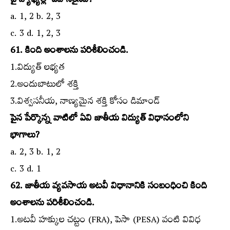
పై వ్యాఖ్యల్లో ఏవి సరైనవి?
a. 1, 2 b. 2, 3
c. 3 d. 1, 2, 3
61. కింది అంశాలను పరిశీలించండి.
1.విద్యుత్‌ లభ్యత
2.అందుబాటులో శక్తి
3.విశ్వసనీయ, నాణ్యమైన శక్తి కోసం డిమాండ్‌
పైన పేర్కొన్న వాటిలో ఏవి జాతీయ విద్యుత్‌ విధానంలోని
భాగాలు?
a. 2, 3 b. 1, 2
c. 3 d. 1
62. జాతీయ వ్యవసాయ అటవీ విధానానికి సంబంధించి కింది
అంశాలను పరిశీలించండి.
1.అటవీ హక్కుల చట్టం (FRA), పెసా (PESA) వంటి వివిధ