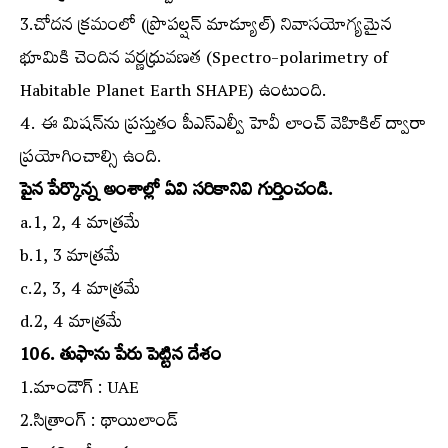
3.చోదన క్రమంలో (ప్రొపల్షన్‌ మాడ్యూల్‌) నివాసయోగ్యమైన
భూమికి చెందిన వర్ణధ్రువణత (Spectro-polarimetry of
Habitable Planet Earth SHAPE) ఉంటుంది.
4. ఈ మిషన్‌ను ప్రస్తుతం పీఎస్‌ఎల్వీ హెవీ లాంచ్‌ వెహికిల్‌ ద్వారా
ప్రయోగించాల్సి ఉంది.
పైన పేర్కొన్న అంశాల్లో ఏవి సరికానివి గుర్తించండి.
a.1, 2, 4 మాత్రమే
b.1, 3 మాత్రమే
c.2, 3, 4 మాత్రమే
d.2, 4 మాత్రమే
106. తుఫాను పేరు పెట్టిన దేశం
1.మాండౌగ్‌ : UAE
2.సిత్రాంగ్‌ : థాయిలాండ్‌