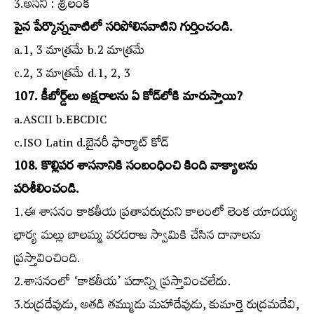
3.అసని : శ్రీలంక
పైన పేర్కొన్నవాటిలో సరిపోలినవాటిని గుర్తించండి.
a.1, 3 మాత్రమే b.2 మాత్రమే
c.2, 3 మాత్రమే d.1, 2, 3
107. కీబోర్డ్‌లు అక్షరాలను ఏ కోడ్‌లోకి మారుస్తాయి?
a.ASCII b.EBCDIC
c.ISO Latin d.బైనరీ ఫార్మాట్‌ కోడ్‌
108. కొల్లిపర శాసనానికి సంబంధించి కింది వాక్యాలను
పరిశీలించండి.
1.ఈ శాసనం కాకతీయ ప్రతాపరుద్రుని కాలంలో లెంక యాదయ్య
భార్య మల్లు బాలమ్మ వరదరాజ స్వామికి చేసిన దానాలను
ప్రస్తావించింది.
2.శాసనంలో ‘కాకతీయ’ పదాన్ని ప్రస్తావించలేదు.
3.రుద్రదేవుడు, అతడి తమ్ముడు మహాదేవుడు, కుమార్తె రుద్రమదేవి,