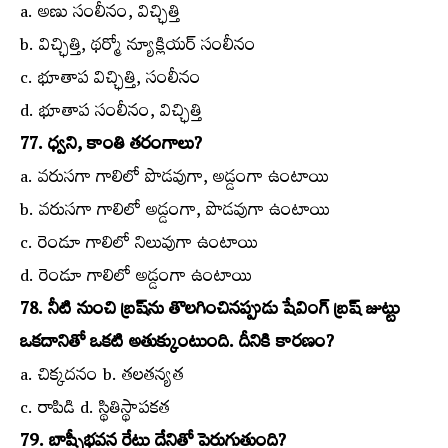
a. అణు సంలీనం, విచ్ఛిత్తి
b. విచ్ఛిత్తి, థర్మో న్యూక్లియర్‌ సంలీనం
c. భూతాప విచ్ఛిత్తి, సంలీనం
d. భూతాప సంలీనం, విచ్ఛిత్తి
77. ధ్వని, కాంతి తరంగాలు?
a. వరుసగా గాలిలో పొడవుగా, అడ్డంగా ఉంటాయి
b. వరుసగా గాలిలో అడ్డంగా, పొడవుగా ఉంటాయి
c. రెండూ గాలిలో నిలువుగా ఉంటాయి
d. రెండూ గాలిలో అడ్డంగా ఉంటాయి
78. నీటి నుంచి బ్రష్‌ను తొలగించినప్పుడు షేవింగ్‌ బ్రష్‌ జుట్టు
ఒకదానితో ఒకటి అతుక్కుంటుంది. దీనికి కారణం?
a. చిక్కదనం b. తలతన్యత
c. రాపిడి d. స్థితిస్థాపకత
79. బాష్పీభవన రేటు దేనితో పెరుగుతుంది?