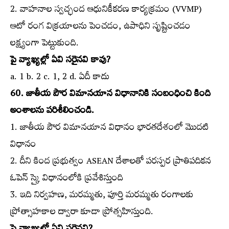
2. వాహనాల స్వచ్ఛంద ఆధునికీకరణ కార్యక్రమం (VVMP)
ఆటో రంగ విక్రయాలను పెంచడం, ఉపాధిని సృష్టించడం
లక్ష్యంగా పెట్టుకుంది.
పై వ్యాఖ్యల్లో ఏవి సరైనవి కావు?
a. 1 b. 2 c. 1, 2 d. ఏదీ కాదు
60. జాతీయ పౌర విమానయాన విధానానికి సంబంధించి కింది
అంశాలను పరిశీలించండి.
1. జాతీయ పౌర విమానయాన విధానం భారతదేశంలో మొదటి
విధానం
2. దీని కింద ప్రభుత్వం ASEAN దేశాలతో పరస్పర ప్రాతిపదికన
ఓపెన్‌ స్కై విధానంలోకి ప్రవేశిస్తుంది
3. ఇది నిర్వహణ, మరమ్మతు, పూర్తి మరమ్మతు రంగాలకు
ప్రోత్సాహకాల ద్వారా కూడా ప్రోత్సహిస్తుంది.