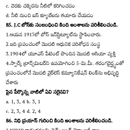
c. చెరకు చక్కెరను నీటిలో కరిగించడం
d. నీటి నుంచి ఐస్‌ క్యూబ్‌లను తయారు చేయడం
85. J.C బోస్‌కు సంబంధించి కింది అంశాలను పరిశీలించండి.
1.ఆయన 1917లో బోస్‌ ఇన్‌స్టిట్యూట్‌ను స్థాపించారు.
2.ఇది ప్రపంచంలో మొదటి ఆధునిక పరిశోధన సంస్థ
3.1904లో యూఎస్‌ పేటెంట్‌ పొందిన మొదటి ఆసియా వ్యక్తి
4.స్పార్క్‌ ట్రాన్స్‌మిటర్‌ని ఉపయోగించి 5-మి.మీ. తరంగదైర్ఘ్యంతో
ప్రపంచంలోనే మొదటి వైర్‌లెస్‌ కమ్యూనికేషన్‌ లింక్‌ను అభివృద్ధి
చేశారు
పైన పేర్కొన్న వాటిలో ఏవి సరైనవి?
a. 1, 3, 4 b. 3, 1
c. 2, 3, 4 d. 2, 4
86. నిధి ప్రయాస్‌ గురించి కింది అంశాలను పరిశీలించండి.