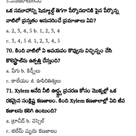
5.వెనుకబాటుతనం
ఒక సమూహాన్ని షెడ్యూల్డ్‌ తెగగా పేర్కొనడానికి పైన పేర్కొన్న
వాటిలో ప్రస్తుతం అనుసరించే ప్రమాణాలు ఏవి?
a. 2, 3, 4, 5 b. 1, 2, 3, 4
c. 3, 4, 5 d. 1, 2, 3, 4, 5
70. కింది వాటిలో ఏ అవయవం కొవ్వును విచ్ఛిన్నం చేసి
కొలెస్ట్రాల్‌ను ఉత్పత్తి చేస్తుంది?
a. పేగు b. కిడ్నీలు
c. కాలేయం d. ఊపిరితిత్తులు
71. Xylem అనేది నీటి ఊర్ధ్ద్వ ప్రసరణ కోసం మొక్కల్లో ఒక
రకమైన సంక్లిష్ట కణజాలం. కింది Xylem కణజాలాల్లో ఏది జీవ
కణాలను కలిగి ఉంటుంది?
a. ట్రాచీడ్‌ b. వెస్సెల్‌
c. జిలేమ్‌ మృదు కణజాలం