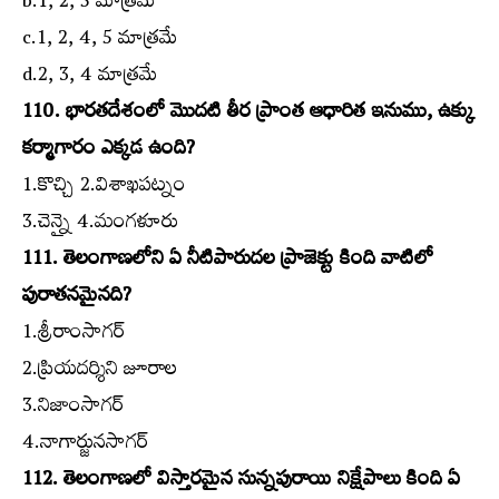
b.1, 2, 5 మాత్రమే
c.1, 2, 4, 5 మాత్రమే
d.2, 3, 4 మాత్రమే
110. భారతదేశంలో మొదటి తీర ప్రాంత ఆధారిత ఇనుము, ఉక్కు
కర్మాగారం ఎక్కడ ఉంది?
1.కొచ్చి 2.విశాఖపట్నం
3.చెన్నై 4.మంగళూరు
111. తెలంగాణలోని ఏ నీటిపారుదల ప్రాజెక్టు కింది వాటిలో
పురాతనమైనది?
1.శ్రీరాంసాగర్‌
2.ప్రియదర్శిని జూరాల
3.నిజాంసాగర్‌
4.నాగార్జునసాగర్‌
112. తెలంగాణలో విస్తారమైన సున్నపురాయి నిక్షేపాలు కింది ఏ