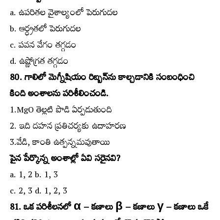
a. ఉపరితల వైశాల్యంలో పెరుగుదల
b. ఆర్ధ్రతలో పెరుగుదల
c. పవన వేగం తగ్గడం
d. ఉష్ణోగ్రత తగ్గడం
80. గాలిలో మెగ్నీషియం రిబ్బన్‌ను కాల్చడానికి సంబంధించి
కింది అంశాలను పరిశీలించండి.
1.MgO తెల్లటి పొడి ఏర్పడుతుంది
2. ఇది దహన ప్రతిచర్యకు ఉదాహరణ
3.వేడి, కాంతి ఉత్పన్నమవుతాయి
పైన పేర్కొన్న అంశాల్లో ఏవి సరైనవి?
a. 1, 2 b. 1, 3
c. 2, 3 d. 1, 2, 3
81. ఒక పరిశీలనలో α – క‌ణాలు β – క‌ణాలు γ – క‌ణాలు ఒకే