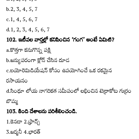
b.2, 3, 4, 5, 7
c.1, 4, 5, 6, 7
d.1, 2, 3, 4, 5, 6, 7
102. ఇటీవల వార్తల్లో కనిపించిన ‘గంగ’ అంటే ఏమిటి?
a.కొత్తగా కనుగొన్న పక్షి
b.జన్యుపరంగా క్లోన్‌ చేసిన దూడ
c.బయోరెమిడియేషన్‌ కోసం ఉపయోగించే ఒక రకమైన
రసాయనం
d.సింధూ లోయ నాగరికత సమీపంలో లభించిన టెర్రాకోట గుర్రం
బొమ్మ
103. కింది దేశాలను పరిశీలించండి.
1.కెనడా 2.ఫ్రాన్స్‌
3.జర్మనీ 4.భారత్‌