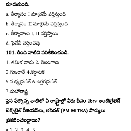
మారుతుంది.
a. తీర్మానం I మాత్రమే వర్తిస్తుంది
b. తీర్మానం II మాత్రమే వర్తిస్తుంది
c. తీర్మానాలు I, II వర్తిస్తాయి
d. పైవేవీ వర్తించవు
101. కింది వాటిని పరిశీలించండి.
1. తమిళ నాడు 2. తెలంగాణ
3.గుజరాత్‌ 4.కర్ణాటక
5.మధ్యప్రదేశ్‌ 6.ఉత్తరప్రదేశ్‌
7.మహారాష్ట్ర
పైన పేర్కొన్న వాటిలో ఏ రాష్ర్టాల్లో ఏడు పీఎం మెగా ఇంటిగ్రేటెడ్‌
టెక్స్‌టైల్‌ రీజియన్‌లు, అపెరల్‌ (PM MITRA) పార్కులు
ప్రకటించబడ్డాయి?
a.1, 2, 3, 4, 5