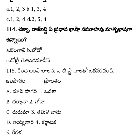
a.1, 2, 3 b.1, 3, 4
c.1, 2, 4 d.2, 3, 4
114. చక్మా, రాజ్‌బన్షి ఏ ప్రధాన భాషా సమూహపు మాతృభాషగా
ఉన్నాయి?
a.బెంగాలీ b.బోడో
c.డోగ్రీ d.అండమానీస్‌
115. కింది జలపాతాలను వాటి స్థానాలతో జతపరచండి.
జలపాతం ప్రాంతం
A. దూద్‌ సాగర్‌ 1. ఒడిశా
B. భర్కానా 2. గోవా
C. డుడుమా 3. తమిళ నాడు
D. అయ్యనార్‌ 4. కర్ణాటక
5. కేరళ