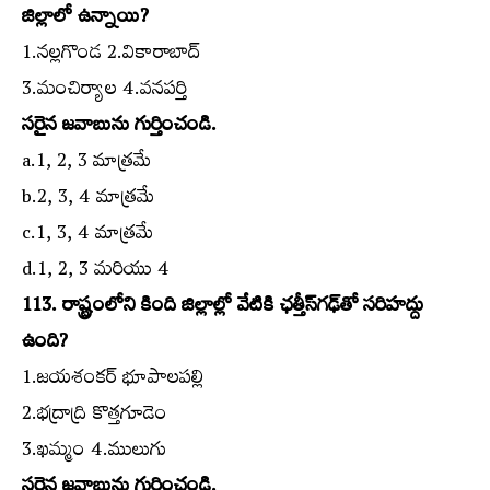
జిల్లాలో ఉన్నాయి?
1.నల్లగొండ 2.వికారాబాద్‌
3.మంచిర్యాల 4.వనపర్తి
సరైన జవాబును గుర్తించండి.
a.1, 2, 3 మాత్రమే
b.2, 3, 4 మాత్రమే
c.1, 3, 4 మాత్రమే
d.1, 2, 3 మరియు 4
113. రాష్ట్రంలోని కింది జిల్లాల్లో వేటికి ఛత్తీస్‌గఢ్‌తో సరిహద్దు
ఉంది?
1.జయశంకర్‌ భూపాలపల్లి
2.భద్రాద్రి కొత్తగూడెం
3.ఖమ్మం 4.ములుగు
సరైన జవాబును గుర్తించండి.