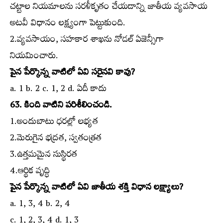
చట్టాల నియమాలను సరళీకృతం చేయడాన్ని జాతీయ వ్యవసాయ
అటవీ విధానం లక్ష్యంగా పెట్టుకుంది.
2.వ్యవసాయం, సహకార శాఖను నోడల్‌ ఏజెన్సీగా
నియమించారు.
పైన పేర్కొన్న వాటిలో ఏవి సరైనవి కావు?
a. 1 b. 2 c. 1, 2 d. ఏదీ కాదు
63. కింది వాటిని పరిశీలించండి.
1.అందుబాటు ధరల్లో లభ్యత
2.మెరుగైన భద్రత, స్వతంత్రత
3.ఉత్తమమైన సుస్థిరత
4.ఆర్థిక వృద్ధి
పైన పేర్కొన్న వాటిలో ఏవి జాతీయ శక్తి విధాన లక్ష్యాలు?
a. 1, 3, 4 b. 2, 4
c. 1, 2, 3, 4 d. 1, 3