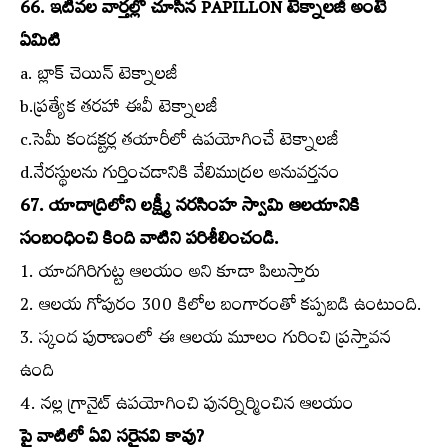
66. ఇటీవల వార్తల్లో చూసిన PAPILLON టెక్నాలజీ అంటే
ఏమిటి
a. బ్లాక్‌ చెయిన్‌ టెక్నాలజీ
b.ప్రత్యేక తరహా ఈవీ టెక్నాలజీ
c.సెమీ కండక్టర్ల తయారీలో ఉపయోగించే టెక్నాలజీ
d.నేరస్థులను గుర్తించడానికి వేలిముద్రల అనువర్తనం
67. యాదాద్రిలోని లక్ష్మీ నరసింహ స్వామి ఆలయానికి
సంబంధించి కింది వాటిని పరిశీలించండి.
1. యాదగిరిగుట్ట ఆలయం అని కూడా పిలుస్తారు
2. ఆలయ గోపురం 300 కిలోల బంగారంతో కప్పబడి ఉంటుంది.
3. స్కంద పురాణంలో ఈ ఆలయ మూలం గురించి ప్రస్తావన
ఉంది
4. నల్ల గ్రానైట్‌ ఉపయోగించి పునర్నిర్మించిన ఆలయం
పై వాటిలో ఏవి సరైనవి కావు?