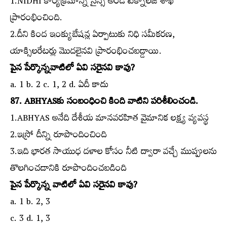
1.NIDHI కార్యక్రమాన్ని సైన్స్‌ అండ్‌ టెక్నాలజీ శాఖ
ప్రారంభించింది.
2.దీని కింద ఇంక్యుబేషన్ల ఏర్పాటుకు నిధి సమీకరణ,
యాక్సిలరేటర్లు మొదలైనవి ప్రారంభించబడ్డాయి.
పైన పేర్కొన్నవాటిలో ఏవి సరైనవి కావు?
a. 1 b. 2 c. 1, 2 d. ఏదీ కాదు
87. ABHYASకు సంబంధించి కింది వాటిని పరిశీలించండి.
1.ABHYAS అనేది దేశీయ మానవరహిత వైమానిక లక్ష్య వ్యవస్థ
2.ఇస్రో దీన్ని రూపొందించింది
3.ఇది భారత సాయుధ దళాల కోసం నీటి ద్వారా వచ్చే ముప్పులను
తొలగించడానికి రూపొందించబడింది
పైన పేర్కొన్న వాటిలో ఏవి సరైనవి కావు?
a. 1 b. 2, 3
c. 3 d. 1, 3