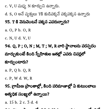
c. V, U మధ్య N కూర్చుని ఉన్నారు.
d. S, O అనే వ్యక్తులు Tకి కుడిపక్కనే పక్కపక్కన ఉన్నారు
93. T కి వెనువెంటనే పక్కన ఎవరున్నారు?
a. O, P b. O, R
c. N, U d. V, U
94. Q, P ; O, N ; M, T ; W, R వారి స్థానాలను పరస్పరం
మార్చుకుంటే కింది స్నేహితుల జతల్లో ఎవరు చివర్లలో
కూర్చుంటారు?
a. P, Q b. Q, R
c. P, W d. W, R
95. గ్రామీణ ప్రాంతాల్లో, కింది పరిమాణాల్లో ఏ కుటుంబాలు
అత్యధిక సంఖ్యలో ఉన్నాయి?
a. 15 b. 2 c. 3 d. 4