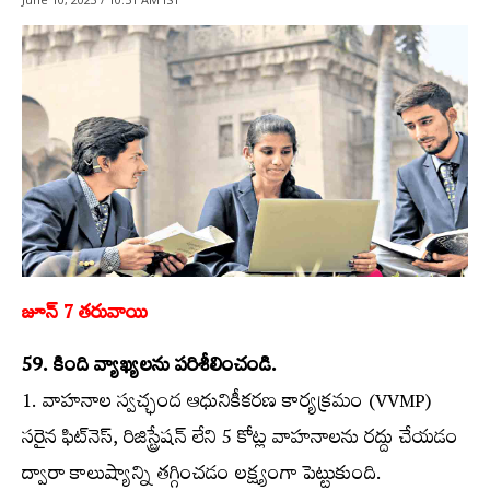
జూన్‌ 7 తరువాయి
59. కింది వ్యాఖ్యలను పరిశీలించండి.
1. వాహనాల స్వచ్ఛంద ఆధునికీకరణ కార్యక్రమం (VVMP)
సరైన ఫిట్‌నెస్‌, రిజిస్ట్రేషన్‌ లేని 5 కోట్ల వాహనాలను రద్దు చేయడం
ద్వారా కాలుష్యాన్ని తగ్గించడం లక్ష్యంగా పెట్టుకుంది.