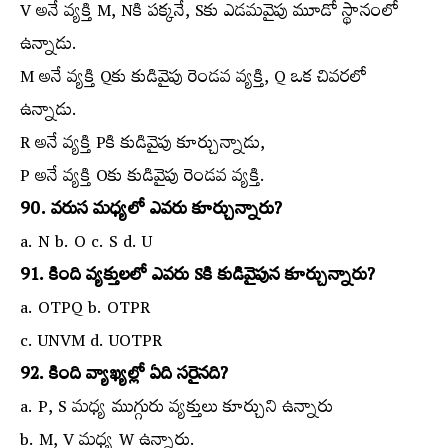
V అనే వ్యక్తి M, Nకి పక్కనే, Sకు ఎడమవైపు మూడో స్థానంలో
ఉన్నాడు.
M అనే వ్యక్తి Qకు కుడివైపు రెండవ వ్యక్తి, Q ఒక చివరలో
ఉన్నాడు.
R అనే వ్యక్తి Pకి కుడివైపు కూర్చున్నాడు,
P అనే వ్యక్తి Oకు కుడివైపు రెండవ వ్యక్తి.
90. వరుస మధ్యలో ఎవరు కూర్చున్నారు?
a. N b. O c. S d. U
91. కింది వ్యక్తులలో ఎవరు Sకి కుడివైపున కూర్చున్నారు?
a. OTPQ b. OTPR
c. UNVM d. UOTPR
92. కింది వ్యాఖ్యల్లో ఏది సరైనది?
a. P, S మధ్య ముగ్గురు వ్యక్తులు కూర్చుని ఉన్నారు
b. M, V మధ్య W ఉన్నారు.