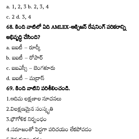
a. 1, 2, 3 b. 2, 3, 4
c. 2 d. 3, 4
68. కింది వాటిలో ఏది AMLEX-ఆక్సిజన్‌ రేషనింగ్‌ పరికరాన్ని
అభివృద్ధి చేసింది?
a. ఐఐటీ – రూర్కీ
b. ఐఐటీ – రోపార్‌
c. ఐఐఎస్సీ – బెంగళూరు
d. ఐఐటీ – మద్రాస్‌
69. కింది వాటిని పరిశీలించండి.
1.ఆదిమ లక్షణాల సూచనలు
2.విలక్షణమైన సంస్కృతి
3.భౌగోళిక నిర్బంధం
4.సమాజంతో పెద్దగా పరిచయం లేకపోవడం