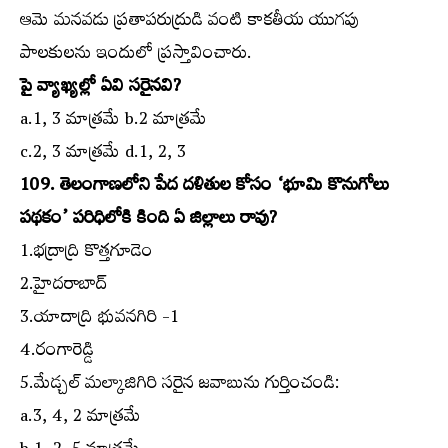
ఆమె మనవడు ప్రతాపరుద్రుడి వంటి కాకతీయ యుగపు
పాలకులను ఇందులో ప్రస్తావించారు.
పై వ్యాఖ్యల్లో ఏవి సరైనవి?
a.1, 3 మాత్రమే b.2 మాత్రమే
c.2, 3 మాత్రమే d.1, 2, 3
109. తెలంగాణలోని పేద దళితుల కోసం ‘భూమి కొనుగోలు
పథకం’ పరిధిలోకి కింది ఏ జిల్లాలు రావు?
1.భద్రాద్రి కొత్తగూడెం
2.హైదరాబాద్‌
3.యాదాద్రి భువనగిరి -1
4.రంగారెడ్డి
5.మేడ్చల్‌ మల్కాజిగిరి సరైన జవాబును గుర్తించండి:
a.3, 4, 2 మాత్రమే