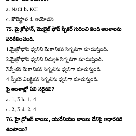
వాటిలో ఏది అవసరం?
a. NaCI b. KCI
c. కొలెస్ట్రాల్‌ d. అయోడిన్‌
75. మైక్రోఫోన్‌, మొబైల్‌ ఫోన్‌ స్పీకర్‌ గురించి కింది అంశాలను
పరిశీలించండి.
1.మైక్రోఫోన్‌ ధ్వనిని మెకానికల్‌ సిగ్నల్‌గా మారుస్తుంది.
2.మైక్రోఫోన్‌ ధ్వనిని విద్యుత్‌ సిగ్నల్‌గా మారుస్తుంది.
3.స్పీకర్‌ మెకానికల్‌ సిగ్నల్‌ను ధ్వనిగా మారుస్తుంది.
4.స్పీకర్‌ ఎలక్ట్రికల్‌ సిగ్నల్‌ను ధ్వనిగా మారుస్తుంది.
పై అంశాల్లో ఏవి సరైనవి?
a. 1, 3 b. 1, 4
c. 2, 3 d. 2, 4
76. హైడ్రోజన్‌ బాంబు, యురేనియం బాంబు దేనిపై ఆధారపడి
ఉంటాయి?