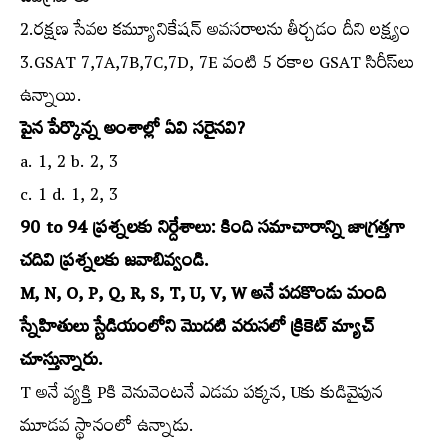
2.రక్షణ సేవల కమ్యూనికేషన్‌ అవసరాలను తీర్చడం దీని లక్ష్యం
3.GSAT 7,7A,7B,7C,7D, 7E వంటి 5 రకాల GSAT సిరీస్‌లు
ఉన్నాయి.
పైన పేర్కొన్న అంశాల్లో ఏవి సరైనవి?
a. 1, 2 b. 2, 3
c. 1 d. 1, 2, 3
90 to 94 ప్రశ్నలకు నిర్దేశాలు: కింది సమాచారాన్ని జాగ్రత్తగా
చదివి ప్రశ్నలకు జవాబివ్వండి.
M, N, O, P, Q, R, S, T, U, V, W అనే పదకొండు మంది
స్నేహితులు స్టేడియంలోని మొదటి వరుసలో క్రికెట్‌ మ్యాచ్‌
చూస్తున్నారు.
T అనే వ్యక్తి Pకి వెనువెంటనే ఎడమ పక్కన, Uకు కుడివైపున
మూడవ స్థానంలో ఉన్నాడు.