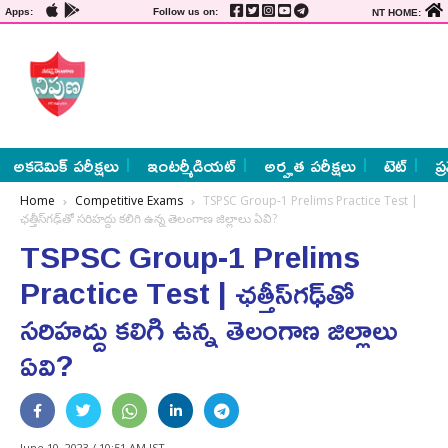
Apps:
Follow us on:
NT HOME:
అకడెమిక్ పరీక్షలు
ఇంటర్మీడియట్
అర్హత పరీక్షలు
టెట్
ప్
Home
Competitive Exams
TSPSC Group-1 Prelims Practice Test |
ఛత్తీస్‌గఢ్‌తో సరిహద్దు కలిగి ఉన్న తెలంగాణ జిల్లాలు ఏవి?
TSPSC Group-1 Prelims
Practice Test | ఛత్తీస్‌గఢ్‌తో
సరిహద్దు కలిగి ఉన్న తెలంగాణ జిల్లాలు
ఏవి?
June 10, 2023 / 10:51 AM IST