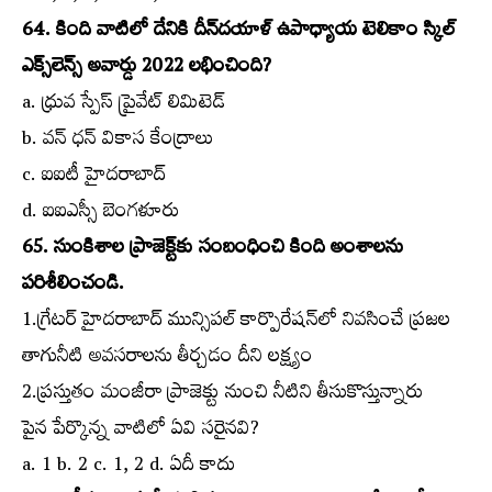
64. కింది వాటిలో దేనికి దీన్‌దయాళ్‌ ఉపాధ్యాయ టెలికాం స్కిల్‌
ఎక్స్‌లెన్స్‌ అవార్డు 2022 లభించింది?
a. ధ్రువ స్పేస్‌ ప్రైవేట్‌ లిమిటెడ్‌
b. వన్‌ ధన్‌ వికాస కేంద్రాలు
c. ఐఐటీ హైదరాబాద్‌
d. ఐఐఎస్సీ బెంగళూరు
65. సుంకిశాల ప్రాజెక్ట్‌కు సంబంధించి కింది అంశాలను
పరిశీలించండి.
1.గ్రేటర్‌ హైదరాబాద్‌ మున్సిపల్‌ కార్పొరేషన్‌లో నివసించే ప్రజల
తాగునీటి అవసరాలను తీర్చడం దీని లక్ష్యం
2.ప్రస్తుతం మంజీరా ప్రాజెక్టు నుంచి నీటిని తీసుకొస్తున్నారు
పైన పేర్కొన్న వాటిలో ఏవి సరైనవి?
a. 1 b. 2 c. 1, 2 d. ఏదీ కాదు