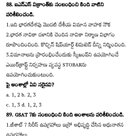
88. ఐఎన్‌ఎస్‌ విక్రాంత్‌కు సంబంధించి కింది వాటిని
పరిశీలించండి.
1.ఇది భారతదేశపు మొదటి దేశీయ విమాన వాహక నౌక
2.భారత నావికా దళానికి చెందిన నావికా నిర్మాణ విభాగం
రూపొందించింది. కొచ్చిన్‌ షిప్‌యార్డ్‌ లిమిటెడ్‌ దీన్ని నిర్మించింది.
3.విమానాలను ప్రారంభించేందుకు స్కీజంప్‌ని ఉపయోగించే
ఎయిర్‌క్రాఫ్ట్‌ నిర్వహణ వ్యవస్థ STOBARను
ఉపయోగించుకుంటుంది.
పై అంశాల్లో ఏవి సరైనవి?
a. 1, 2 b. 2, 3
c. 1, 3 d. 1, 2, 3
89. GSAT 7కు సంబంధించి కింది అంశాలను పరిశీలించండి.
1.జీశాట్‌ 7 సిరీస్‌ ఉపగ్రహాలు ఇస్రో అభివృద్ధి చేసిన అధునాతన
ఉపగ్రహాలు