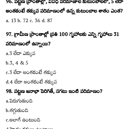
96. పట్టణ ప్రాంతాల్లో, వివిధ పరిమాణాల కుటుంబాలలో, 5 లేదా
అంతకంటే తక్కువ పరిమాణంలో ఉన్న కుటుంబాల శాతం ఎంత?
a. 13 b. 72 c. 36 d. 87
97. గ్రామీణ ప్రాంతాల్లో ప్రతి 100 గృహాలకు ఎన్ని గృహాలు 31
పరిమాణంలో ఉన్నాయి?
a.3 లేదా ఎక్కువ
b.3, 4 & 5
c.3 లేదా అంతకంటే తక్కువ
d.4 లేదా అంతకంటే తక్కువ
98. పట్టణ జనాభా పెరిగితే, సగటు ఇంటి పరిమాణం?
a.పెరుగుతుంది
b.తగ్గుతుంది
c.అలాగే ఉంటుంది