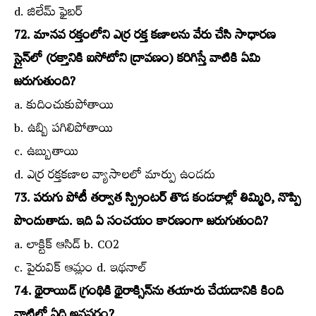
d. జిలేమ్‌ ఫైబర్‌
72. మానవ రక్తంలోని ఎర్ర రక్త కణాలను వేరు చేసి సాధారణ
స్లైన్‌లో (రక్తానికి ఐసోటోని ద్రావణం) కరిగిస్తే వాటికి ఏమి
జరుగుతుంది?
a. కుదించుకుపోతాయి
b. ఉబ్బి పగిలిపోతాయి
c. ఉబ్బుతాయి
d. ఎర్ర రక్తకణాల వ్యాసాలలో మార్పు ఉండదు
73. పరుగు పోటీ తర్వాత స్ప్రింటర్‌ తొడ కండరాల్లో తిమ్మిరి, నొప్పి
పొందుతాడు. ఇది ఏ సంచయం కారణంగా జరుగుతుంది?
a. లాక్టిక్‌ ఆసిడ్‌ b. CO2
c. పైరువిక్‌ ఆమ్లం d. ఇథనాల్‌
74. థైరాయిడ్‌ గ్రంథికి థైరాక్సిన్‌ను తయారు చేయడానికి కింది