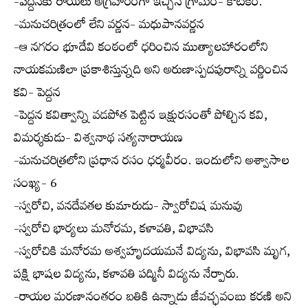
-పెద్దనకు రాయలు అగ్రహారంగా ఇచ్చిన గ్రామం- కోటకం.
-మనుచరిత్రంలో లేని వర్ణన- మధుపానవర్ణన
-ఆ నగరం భూదేవి కంఠంలో ధరించిన ముత్యాలహారంలోని
నాయకమణిలా ప్రకాశిస్తున్నది అని అరుణాస్పదపురాన్ని వర్ణించిన
కవి- పెద్దన
-పెద్దన కవిత్వాన్ని వడపోత పెట్టిన ఇక్షురసంతో పోల్చిన కవి,
విమర్శకుడు- విశ్వనాథ సత్యనారాయణ
-మనుచరిత్రలోని ప్రధాన రసం ధర్మవీరం. ఇందులోని అశ్వాసాల
సంఖ్య- 6
-స్వరోచి, వనదేవతల కుమారుడు- స్వారోచిష మనువు
-స్వరోచి భార్యలు మనోరమ, కళావతి, విభావసి
-స్వరోచికి మనోరమ అశ్వహృదయమనే విద్యను, విభావసి మృగ,
పక్షి భాషల విద్యను, కళావతి పద్మినీ విద్యను నేర్పారు.
-రాయల మరణానంతరం బతికి ఉన్నాడు జీవచ్ఛవంబు కరణి అని