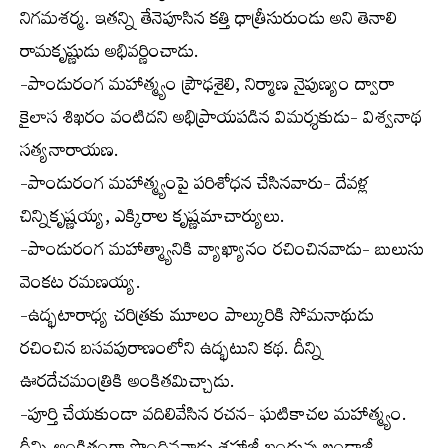
నిగమశర్మ. ఇతన్ని తేనెపూసిన కత్తి ధాత్రీసురుండు అని తెనాలి
రామకృష్ణుడు అభివర్ణించాడు.
-పాండురంగ మహాత్మ్యం ప్రౌఢశైలి, నిర్మాణ నైపుణ్యం ద్వారా
కైలాస శిఖరం వంటిదని అభిప్రాయపడిన విమర్శకుడు- విశ్వనాథ
సత్యనారాయణ.
-పాండురంగ మహాత్మ్యంపై పరిశోధన చేసినవారు- దేవళ్ల
చిన్నికృష్ణయ్య, ఎక్కిరాల కృష్ణమాచార్యులు.
-పాండురంగ మహాత్మ్యానికి వ్యాఖ్యానం రచించినవాడు- బులుసు
వెంకట రమణయ్య.
-ఉద్భటారాధ్య చరిత్రకు మూలం పాల్కురికి సోమనాథుడు
రచించిన బసవపురాణంలోని ఉద్భటుని కథ. దీన్ని
ఊరదేచమంత్రికి అంకితమిచ్చాడు.
-పూర్తి చేయకుండా వదిలివేసిన రచన- ఘటికాచల మహాత్మ్యం.