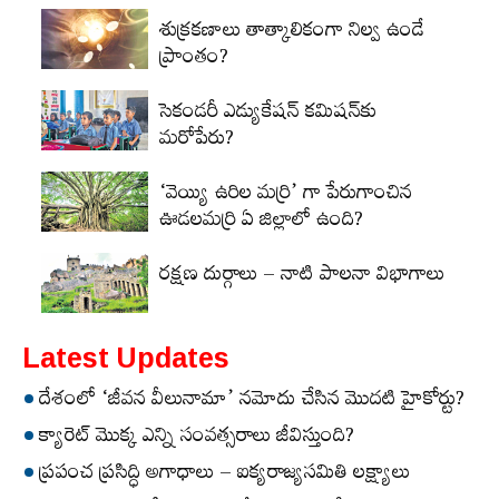
శుక్రకణాలు తాత్కాలికంగా నిల్వ ఉండే
ప్రాంతం?
సెకండరీ ఎడ్యుకేషన్‌ కమిషన్‌కు
మరోపేరు?
‘వెయ్యి ఉరిల మర్రి’ గా పేరుగాంచిన
ఊడలమర్రి ఏ జిల్లాలో ఉంది?
రక్షణ దుర్గాలు – నాటి పాలనా విభాగాలు
Latest Updates
దేశంలో ‘జీవన వీలునామా’ నమోదు చేసిన మొదటి హైకోర్టు?
క్యారెట్‌ మొక్క ఎన్ని సంవత్సరాలు జీవిస్తుంది?
ప్రపంచ ప్రసిద్ధి అగాధాలు – ఐక్యరాజ్యసమితి లక్ష్యాలు