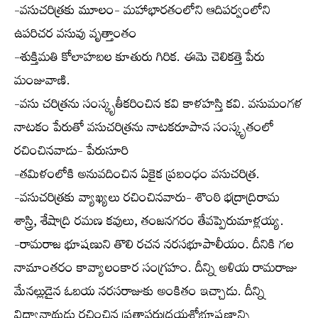
-వసుచరిత్రకు మూలం- మహాభారతంలోని ఆదిపర్వంలోని
ఉపరిచర వసువు వృత్తాంతం
-శుక్తిమతి కోలాహబల కూతురు గిరిక. ఈమె చెలికత్తె పేరు
మంజువాణి.
-వసు చరిత్రను సంస్కృతీకరించిన కవి కాళహస్తి కవి. వసుమంగళ
నాటకం పేరుతో వసుచరిత్రను నాటకరూపాన సంస్కృతంలో
రచించినవాడు- పేరుసూరి
-తమిళంలోకి అనువదించిన ఏకైక ప్రబంధం వసుచరిత్ర.
-వసుచరిత్రకు వ్యాఖ్యలు రచించినవారు- శొంఠి భద్రాద్రిరామ
శాస్త్రి, శేషాద్రి రమణ కవులు, తంజనగరం తేవప్పెరుమాళ్లయ్య.
-రామరాజ భూషణుని తొలి రచన నరసభూపాలీయం. దీనికి గల
నామాంతరం కావ్యాలంకార సంగ్రహం. దీన్ని అళియ రామరాజు
మేనల్లుడైన ఓబయ నరసరాజుకు అంకితం ఇచ్చాడు. దీన్ని
విద్యానాథుడు రచించిన ప్రతాపరుద్రయశోభూషణాన్ని