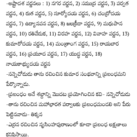
-అష్టాదశ వర్ణనలు : 1) నగర వర్ణన, 2) సముద్ర వర్ణన, 3) పర్వత
వర్ణన, 4) రుత వర్ణన, 5) సూర్యోదయ వర్ణన, 6) చంద్రోదయ
వర్ణన, 7) ఉద్యానవన వర్ణన, 8) జలక్రీడా వర్ణన, 9) మధుపాన
వర్ణన, 10) రతివేడుక, 11) విరహ వర్ణన, 12) వివాహ వర్ణన, 13)
కుమారోదయ వర్ణన, 14) మంత్రాంగ వర్ణన, 15) రాయబార
వర్ణన, 16) ప్రయూద వర్ణన, 17) యుద్ధ వర్ణన, 18)
నాయకాభ్యుదయ వర్ణన
-నన్నెచోడుడు తాను రచించిన కుమార సంభవాన్ని ప్రబంధమని
పేర్కొన్నాడు.
-ప్రబంధం అనే శబ్దాన్ని మొదట ప్రయోగించిన కవి- నన్నెచోడుడు
-తాను రచించిన మహాభారత పర్వాలకు ప్రబంధమండలి అని పేరు
పెట్టినవాడు- తిక్కన
-ఎర్రన రచించిన నృసింహపురాణంలో కూడా ప్రబంధ లక్షణాలు
కనిపిస్తాయి.