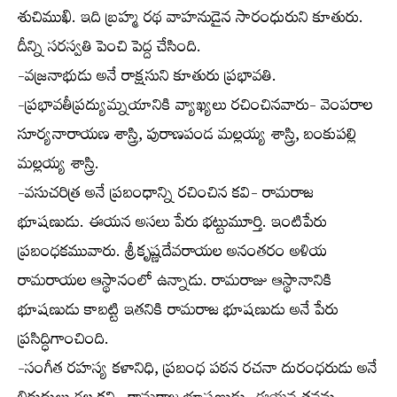
శుచిముఖి. ఇది బ్రహ్మ రథ వాహనుడైన సారంధురుని కూతురు.
దీన్ని సరస్వతి పెంచి పెద్ద చేసింది.
-వజ్రనాభుడు అనే రాక్షసుని కూతురు ప్రభావతి.
-ప్రభావతీప్రద్యుమ్నయానికి వ్యాఖ్యలు రచించినవారు- వెంపరాల
సూర్యనారాయణ శాస్త్రి, పురాణపండ మల్లయ్య శాస్త్రి, బంకుపల్లి
మల్లయ్య శాస్త్రి.
-వసుచరిత్ర అనే ప్రబంధాన్ని రచించిన కవి- రామరాజ
భూషణుడు. ఈయన అసలు పేరు భట్టుమూర్తి. ఇంటిపేరు
ప్రబంధకమువారు. శ్రీకృష్ణదేవరాయల అనంతరం అళియ
రామరాయల ఆస్థానంలో ఉన్నాడు. రామరాజు ఆస్థానానికి
భూషణుడు కాబట్టి ఇతనికి రామరాజ భూషణుడు అనే పేరు
ప్రసిద్ధిగాంచింది.
-సంగీత రహస్య కళానిధి, ప్రబంధ పఠన రచనా దురంధరుడు అనే