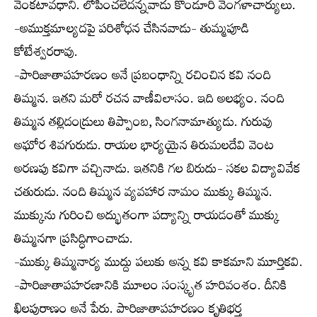
వెంకటావధాని. లోపించలేదన్నవాడు కొండూరి వెంగళాచార్యులు.
-అముక్తమాల్యదపై పరిశోధన చేసినవాడు- తుమ్మపూడి
కోటేశ్వరరావు.
-పారిజాతాపహరణం అనే ప్రబంధాన్ని రచించిన కవి నంది
తిమ్మన. ఇతని మరో రచన వాణీవిలాసం. ఇది అలభ్యం. నంది
తిమ్మన తల్లిదండ్రులు తిప్పాంబ, సింగనామాత్యుడు. గురువు
అఘోర శివగురుడు. రాయల భార్యయైన తిరుమలదేవి వెంట
అరణపు కవిగా వచ్చినాడు. ఇతనికి గల బిరుదు- సకల విద్యావివేక
చతురుడు. నంది తిమ్మన వ్యవహార నామం ముక్కు తిమ్మన.
ముక్కును గురించి అద్భుతంగా పద్యాన్ని రాయడంతో ముక్కు
తిమ్మనగా ప్రసిద్ధిగాంచాడు.
-ముక్కు తిమ్మనార్య ముద్దు పలుకు అన్న కవి కాకమాని మూర్తికవి.
-పారిజాతాపహరణానికి మూలం సంస్కృత హరివంశం. దీనికి
ఖిలపురాణం అనే పేరు. పారిజాతాపహరణం కృతిభర్త