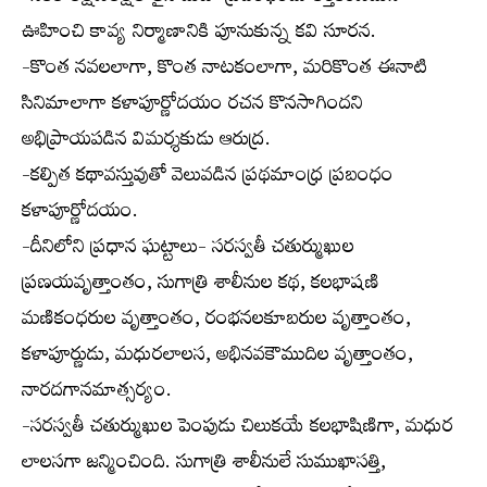
ఊహించి కావ్య నిర్మాణానికి పూనుకున్న కవి సూరన.
-కొంత నవలలాగా, కొంత నాటకంలాగా, మరికొంత ఈనాటి
సినిమాలాగా కళాపూర్ణోదయం రచన కొనసాగిందని
అభిప్రాయపడిన విమర్శకుడు ఆరుద్ర.
-కల్పిత కథావస్తువుతో వెలువడిన ప్రథమాంధ్ర ప్రబంధం
కళాపూర్ణోదయం.
-దీనిలోని ప్రధాన ఘట్టాలు- సరస్వతీ చతుర్ముఖుల
ప్రణయవృత్తాంతం, సుగాత్రి శాలీనుల కథ, కలభాషణి
మణికంధరుల వృత్తాంతం, రంభనలకూబరుల వృత్తాంతం,
కళాపూర్ణుడు, మధురలాలస, అభినవకౌముదిల వృత్తాంతం,
నారదగానమాత్సర్యం.
-సరస్వతీ చతుర్ముఖుల పెంపుడు చిలుకయే కలభాషిణిగా, మధుర
లాలసగా జన్మించింది. సుగాత్రి శాలీనులే సుముఖాసత్తి,