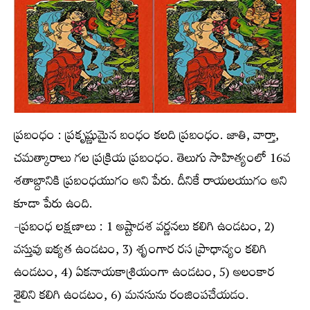
ప్రబంధం : ప్రకృష్ణుమైన బంధం కలది ప్రబంధం. జాతి, వార్తా,
చమత్కారాలు గల ప్రక్రియ ప్రబంధం. తెలుగు సాహిత్యంలో 16వ
శతాబ్దానికి ప్రబంధయుగం అని పేరు. దీనికే రాయలయుగం అని
కూడా పేరు ఉంది.
-ప్రబంధ లక్షణాలు : 1 అష్టాదశ వర్ణనలు కలిగి ఉండటం, 2)
వస్తువు ఐక్యత ఉండటం, 3) శృంగార రస ప్రాధాన్యం కలిగి
ఉండటం, 4) ఏకనాయకాశ్రియంగా ఉండటం, 5) అలంకార
శైలిని కలిగి ఉండటం, 6) మనసును రంజింపచేయడం.