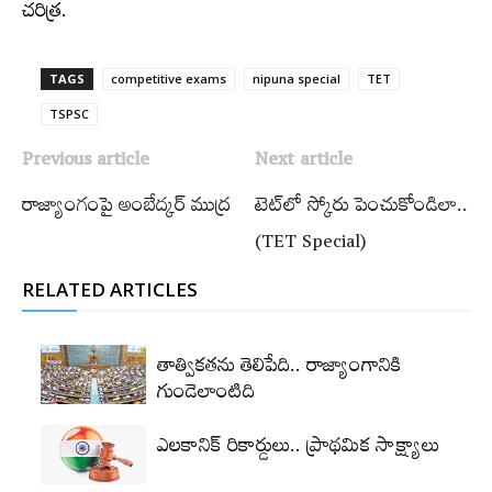
చరిత్ర.
TAGS
competitive exams
nipuna special
TET
TSPSC
Previous article
Next article
రాజ్యాంగంపై అంబేద్కర్ ముద్ర
టెట్‌లో స్కోరు పెంచుకోండిలా..
(TET Special)
RELATED ARTICLES
తాత్వికతను తెలిపేది.. రాజ్యాంగానికి
గుండెలాంటిది
ఎలకానిక్‌ రికార్డులు.. ప్రాథమిక సాక్ష్యాలు