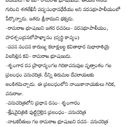
బిరుదులు గల కవి- రామరాజ భూషణుడు. ఈయన తనను
గురించి శతలేఖినీ పద్యసంధానధేరేయు అని నరసభూపాలీయంలో
పేర్కొన్నాడు. ఇతడు శ్రీరాముని భక్తుడు.
-రామరాజ భూషణుని ఇతర రచనలు- నరసభూపాలీయం,
హరశ్చంద్రనలోపాఖ్యానం (ద్వర్థి కావ్యం)
-పవన నందన కారుణ్య కటాక్షలబ్ధ కవితాధార సుధారాశియై
విలసిల్లిన కవి- రామరాజ భూషణుడు.
-శృంగార రస ప్రాధాన్యంగల గిరికావసువుల వృత్తాంతం గల
ప్రబంధం వసుచరిత్ర. దీన్ని తిరుమల దేవరాయలకు
అంకితమిచ్చాడు. ఈ ప్రబంధంలోని నాయికానాయకులు గిరిక,
వసురాజు.
-వసుచరిత్రలోని ప్రధాన రసం- శృంగారం
-శ్లేషవైచిత్రికి పుట్టినిైల్లెన ప్రబంధం- వసుచరిత్ర
-నాటకరీతులు గల రామరాజ భూషణుని రచన- వసుచరిత్ర