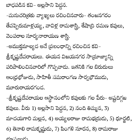
బాధపడిన కవి- అల్లసాని పెద్దన.
-మనుచరిత్రకు వ్యాఖ్యలు రచించినవారు- తంజనగరం
తేవప్పెరుమాళ్లయ్య, వావిళ్ల రామశాస్త్రి, శేషాద్రి రమణ కవులు,
వెంపరాల సూర్యనారాయణ శాస్త్రి.
-అముక్తమాల్యద అనే ప్రబంధాన్ని రచించిన కవి-
శ్రీకృష్ణదేవరాయలు. ఈయన విజయనగర సామ్రాజ్యాన్ని
పరిపాలించినవారిలో గొప్పవాడు. ఇతనికి గల బిరుదులు
ఆంధ్రభోజుడు, సాహితీ సమరాంగణ సార్వభౌముడు,
మూరురాయరగండ.
-శ్రీకృష్ణదేవరాయల ఆస్థానంలోని కవులకు గల పేరు- అష్టదిగ్గజ
కవులు. వీరు 1) అల్లసాని పెద్దన, 2) నంది తిమ్మన, 3)
మాదయగారి మల్లన, 4) అయ్యలరాజు రామభద్రుడు, 5) ధూర్జటి,
6) తెనాలి రామకృష్ణుడు, 7) పింగళి సూరన, 8) రామరాజు