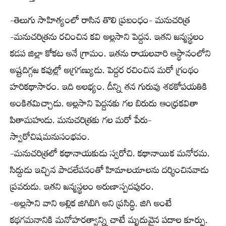
-తెలుగు సాహిత్యంలో రాసిన తొలి ప్రబంధం- మనుచరిత్ర
-మనుచరిత్రను రచించిన కవి అల్లసాని పెద్దన. ఇతని జన్మస్థలం
కడప జిల్లా కోకట అనే గ్రామం. ఇతను రాయలవారి ఆస్థానంలోని
అష్టదిగ్గజ కవుల్లో అగ్రగణ్యుడు. పెద్దర రచించిన మరో గ్రంథం
హరికథాసారం. ఇది అలభ్యం. దీన్ని తన గురువు శఠకోపయతికి
అంకితమిచ్చాడు. అల్లసాని పెద్దనకు గల బిరుదు ఆంధ్రకవితా
పితామహుడు. మనుచరిత్రకు గల మరో పేరు-
స్వారోచిషమనుసంభవం.
-మనుచరిత్రలో కథానాయకుడు స్వరోచి. కథానాయిక మనోరమ.
సిద్దుడు ఇచ్చిన పాదలేపనంతో హిమాలయాలను దర్శించినవాడు
ప్రవరుడు. ఇతని జన్మస్థలం అరుణాస్పదపురం.
-అల్లసాని వాని అల్లిక జిగిబిగి అని ప్రసిద్ధి. జిగి అంటే
కథగమనానికి మనోహరత్వాన్ని చాటే మృదువైన పదాల కూర్పు.