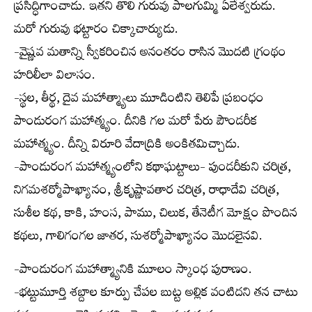
ప్రసిద్ధిగాంచాడు. ఇతని తొలి గురువు పాలగుమ్మి ఏలేశ్వరుడు.
మరో గురువు భట్టారం చిక్కాచార్యుడు.
-వైష్ణవ మతాన్ని స్వీకరించిన అనంతరం రాసిన మొదటి గ్రంథం
హరిలీలా విలాసం.
-స్థల, తీర్థ, దైవ మహాత్మ్యాలు మూడింటిని తెలిపే ప్రబంధం
పాండురంగ మహాత్మ్యం. దీనికి గల మరో పేరు పౌండరీక
మహాత్మ్యం. దీన్ని విరూరి వేదాద్రికి అంకితమిచ్చాడు.
-పాండురంగ మహాత్మ్యంలోని కథాఘట్టాలు- పుండరీకుని చరిత్ర,
నిగమశర్మోపాఖ్యానం, శ్రీకృష్ణావతార చరిత్ర, రాధాదేవి చరిత్ర,
సుశీల కథ, కాకి, హంస, పాము, చిలుక, తేనెటీగ మోక్షం పొందిన
కథలు, గాలిగంగల జాతర, సుశర్మోపాఖ్యానం మొదలైనవి.
-పాండురంగ మహాత్మ్యానికి మూలం స్కాంధ పురాణం.
-భట్టుమూర్తి శబ్దాల కూర్పు చేపల బుట్ట అల్లిక వంటిదని తన చాటు