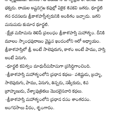
సార్వభైముడు. ఇతనికి గల బిరుదు సాహిత్యశ్రీవార. ఇతడు శివ
భక్తుడు. రాయల అష్టదిగ్గజ కవుల్లో ఏకైక శివకవి ఇతడు. ధూర్జటి
తన రచనలను శ్రీకాళహస్తీశ్వరునికి అంకితం ఇచ్చాడు. ఇతని
మనుమడు కుమార ధూర్జటి.
-క్షేత్ర మహిమను తెలిపే ప్రబంధం శ్రీకాళహస్తి మహాత్యం. దీనికి
మూలం స్కాంధపురాణం వైష్ణవ ఖండంలోని ఆరో అధ్యాయం.
శ్రీకాళహస్తిలో శ్రీ అంటే సాలెపురుగు, కాళం అంటే పాము, హస్తి
అంటే ఏనుగు.
-ధూర్జటి కవిత్వం మాధురీమహిమగా ప్రసిద్ధిగాంచింది.
-శ్రీకాళహస్తి మహాత్యంలోని ప్రధాన కథలు- వశిష్టుడు, బ్రహ్మ,
సాలెపురుగు, పాము, ఏనుగు, తిన్నడు, నత్కీరుడు, శివ
బ్రాహ్మణుడు, వేశ్యాపుత్రికలు మొదలైనవారి కథలు.
-శ్రీకాళహస్తి మహాత్యంలోని ప్రధాన రసం శాంతరసం.
అంగరసాలు వీరం, శృంగారం.