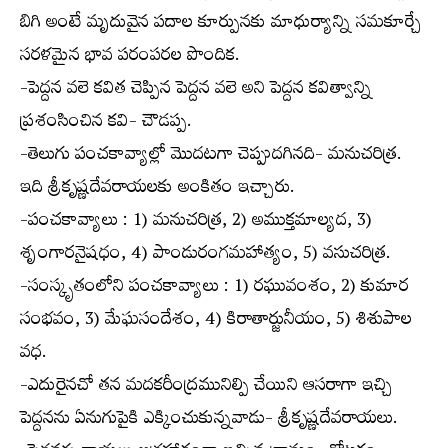
బిగి అంటే మృదువైన పదాల కూర్పునకు మాధుర్యాన్ని సమకూర్చే
సరళమైన భావ పరంపరల పొందిక.
-పెద్దన వలె కవిత చెప్పిన పెద్దన వలె అని పెద్దన కవిత్వాన్ని
ప్రశంసించిన కవి- చౌడప్ప.
-తెలుగు పంచకావ్యాల్లో మొదటగా చెప్పుదగినది- మనుచరిత్ర.
ఇది శ్రీకృష్ణదేవరాయలకు అంకితం ఇచ్చారు.
-పంచకావ్యాలు : 1) మనుచరిత్ర, 2) అముక్తమాల్యద, 3)
శృంగారనైషధం, 4) పాండురంగమహాత్యం, 5) వసుచరిత్ర.
-సంస్కృతంలోని పంచకావ్యాలు : 1) రఘువంశం, 2) కుమార
సంభవం, 3) మేఘసందేశం, 4) కిరాతార్జునీయం, 5) శిశుపాల
వధ.
-ఎదురైనచో తన మదకరీంద్రమునిల్పి చేయిని ఆసరాగా ఇచ్చి
పెద్దనను ఏనుగుపైకి ఎక్కించుకున్నవాడు- శ్రీకృష్ణదేవరాయలు.