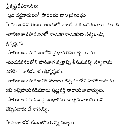
శ్రీకృష్ణదేవరాయలు.
-పుర వర్ణనాదులతో ప్రారంభం కాని ప్రబంధం
పారిజాతాపహరణం. ఇందులో నాటకీయత అధికంగా ఉంటుంది.
-పారిజాతాపహరణంలో నాయకానాయకులు సత్యభామ,
శ్రీకృష్ణుడు.
-పారిజాతాపహరణంలోని ప్రధాన రసం శృంగారం.
-నందనవనంలోని పారిజాత వృక్షాన్ని తీసుకువచ్చి సత్యభామ
పెరటిలో నాటినవాడు శ్రీకృష్ణుడు.
-పారిజాతాపహరణానికి మూలం కన్నడంలోని హరికథాసారం
అని అభిప్రాయపడినవాడు పుట్టపర్తి నారాయణాచార్యులు.
-పారిజాతాపహరణ ప్రబంధాకరం దాల్చిన నాటకం అని
చెప్పినవాడు జీ నాగయ్య.
పారిజాతాపహరణంలోని కొన్ని పద్యాలు