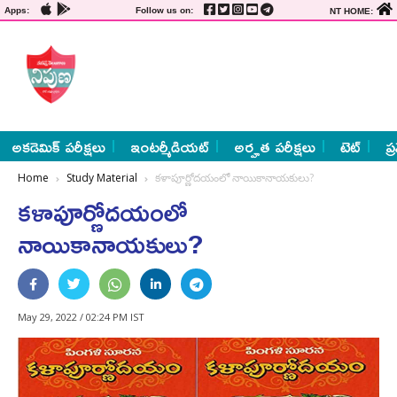
Apps:
Follow us on:
NT HOME:
అకడెమిక్ పరీక్షలు
ఇంటర్మీడియట్
అర్హత పరీక్షలు
టెట్
ప్
Home
Study Material
కళాపూర్ణోదయంలో నాయికానాయకులు?
కళాపూర్ణోదయంలో
నాయికానాయకులు?
May 29, 2022 / 02:24 PM IST