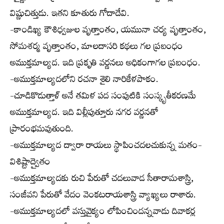
విష్ణుచిత్తుడు. ఇతని కూతురు గోదాదేవి.
-కాండిఖ్య కౌశిధ్వజుల వృత్తాంతం, యమునా చర్య వృత్తాంతం,
సోమశర్మ వృత్తాంతం, మాలదాసరి కథలు గల ప్రబంధం
అముక్తమాల్యద. ఇది ప్రకృతి వర్ణనలు అధికంగాగల ప్రబంధం.
-అముక్తమాల్యదలోని రచనా శైలి నారికేళపాకం.
-చూడికొడుత్తాళ్ అనే తమిళ పద సంపుటికి సంస్కృతీకరణమే
అముక్తమాల్యద. ఇది విల్లీపుత్తూరు నగర వర్ణనతో
ప్రారంభమవుతుంది.
-అముక్తమాల్యద ద్వారా రాయలు స్థాపించదలచుకున్న మతం-
విశిష్టాద్వైతం
-అముక్తమాల్యదకు రుచి పేరుతో చదలువాడ సీతారామశాస్త్రి,
సంజీవని పేరుతో వేదం వెంకటరాయశాస్త్రి వ్యాఖ్యలు రాశారు.
-అముక్తమాల్యదలో వస్తువైక్యం లోపించిందన్నవాడు దివాకర్ల