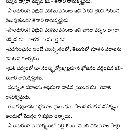
పద్యం ద్వారా చెప్పిన కవి- తెనాలి రామకృష్ణుడు.
-పాండురంగ విభుని పదగుంఫనంబు అని ఏ కవి శైలిని గురించి
తెలుపుతుంది? తెనాలి రామకృష్ణుడు
-పాండురంగ విభుని పదగుంఫనంబు అని చాటు పద్యం ద్వారా
చెప్పిన కవి- కాకమాని మూర్తి కవి
-పదగుంఫనం అంటే సంస్కృతంలో, తెలుగులో నూతన పదాలను
కనుగొని కూర్చడం.
-ప్రతి పద్యంలోనూ సంస్కృత్వోజ్వల్లమాన భోజనం వడ్డించిన కవి-
తెనాలి రామకృష్ణుడు.
-సంస్కృత పదాలను అధికంగా వాడిన ప్రబంధ కవి- తెనాలి
రామకృష్ణుడు.
-తుంగభద్రానది వర్ణన గల ప్రబంధం- పాండురంగ మహాత్మ్యం.
ఇందులో మొత్తం 9 కథలు ఉన్నాయి.
-పాండురంగ మహాత్మ్యంలో పిల్లి శీలం, చిలుక చదువ గల పాత్ర