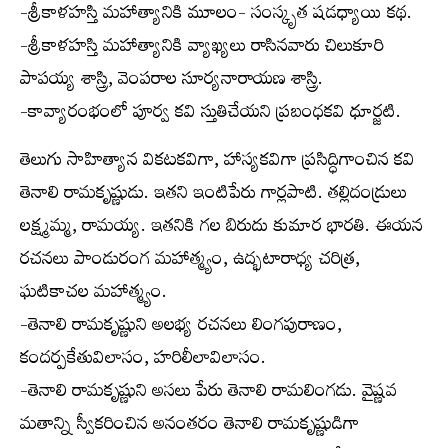
-శ్రీకాళహస్తి మహాత్యానికి మూలం- సంస్కృత షడధ్యాయి కథ.
-శ్రీకాళహస్తి మహాత్యానికి వ్యాఖ్యలు రాసినవారు చిలుకూరి
పాపయ్య శాస్త్రి, వెంపరాల సూర్యనారాయణ శాస్త్రి.
-కావ్యారంభంలో పూర్వ కవి స్తుతిచేయని ప్రబంధకవి ధూర్జటి.
తెలుగు సాహిత్యాన వికటకవిగా, హాస్యకవిగా ప్రసిద్ధిగాంచిన కవి
తెనాలి రామకృష్ణుడు. ఇతని ఇంటిపేరు గార్లపాటి. తల్లిదండ్రులు
లక్ష్మమ్మ, రామయ్య. ఇతనికి గల బిరుదు కుమార భారతి. ఈయన
రచనలు పాండురంగ మహాత్మ్యం, ఉద్భటారాధ్య చరిత్ర,
ఘటికాచల మహాత్మ్యం.
-తెనాలి రామకృష్ణుని అలభ్య రచనలు లింగపురాణం,
కందర్పకేతువిలాసం, హరిలీలావిలాసం.
-తెనాలి రామకృష్ణుని అసలు పేరు తెనాలి రామలింగడు. వైష్ణవ
మతాన్ని స్వీకరించిన అనంతరం తెనాలి రామకృష్ణుడిగా