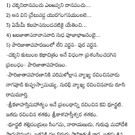
1) చక్కనిదానవంచు ఎలజవ్వని దానవంచు…
2) అన విని వ్రేటువడ్డ యురగంగనయంబలె…
3) ఏమేమీ కలహసనుండచటికై యేతెంచి…
4) జలజాతాసనావాసవాది సుధ పూజాభాజనంబై…
5) పారిజాతాపహరణంలో లేని వర్ణన- పుర వర్ణన.
-చక్కని కుటుంబ కథాచిత్రం అనే విధంగా ప్రశంసించదగిన
ప్రబంధం- పారిజాతాపహరణం.
-పారిజాతాపహరణానికి పరిమళోల్లాస వ్యాఖ్య రచించినవాడు
నాగపూడి కుప్పుస్వామయ్య. సురభి వ్యాఖ్య రచించినవాడు దూసి
రామమూర్తి.
-శ్రీకళాహస్తిమహాత్యం అనే ప్రబంధాన్ని రచించిన కవి ధూర్జటి.
ఇతడు రచించిన శతకం శ్రీకాళహస్తీశ్వర శతకం.
-ధూర్జటి తల్లిదండ్రులు సింగమ, నారాయణుడు. గురువు మహాదేశి