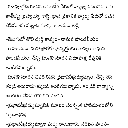
-కళాపూర్ణోదయానికి లఘుటీక పేరుతో వ్యాఖ్య రచించినవాడు
కాశీభట్ట బ్రహ్మయ్య శాస్త్రి. భావ ప్రకాశిక వ్యాఖ్య పేరుతో రచన
చేసినవాడు మల్లాది సూర్యనారాయణ శాస్త్రి.
-తెలుగులో తొలి ద్వర్థి కావ్యం- రాఘవ పాండవీయం
-రామాయణ, మహాభారత ఇతివృత్తంగల కావ్యం రాఘవ
పాండవీయం. దీన్ని పింగళి సూరన విరూపాక్ష దేవునికి
అంకితమిచ్చాడు.
-పింగళి సూరన చివరి రచన ప్రభావతీప్రద్యుమ్నం. దీన్ని తన
తండ్రి అమరామాత్యునికి అంకితమిచ్చాడు. తండ్రికి కావ్యాన్ని
అంకితం చేసిన తొలి కవి సూరన.
-ప్రభావతీప్రద్యుమ్నానికి మూలం సంస్కృత హరివంశంలోని
వజ్రనాభవధ.
-ప్రభావతీప్రద్యుమ్నాల మధ్య రాయబారం నడిపిన హంస-