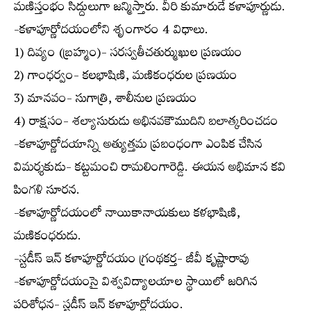
మణిస్తంభం సిద్దులుగా జన్మిస్తారు. వీరి కుమారుడే కళాపూర్ణుడు.
-కళాపూర్ణోదయంలోని శృంగారం 4 విధాలు.
1) దివ్యం (బ్రహ్మం)- సరస్వతీచతుర్ముఖుల ప్రణయం
2) గాంధర్వం- కలభాషిణి, మణికంధరుల ప్రణయం
3) మానవం- సుగాత్రి, శాలీనుల ప్రణయం
4) రాక్షసం- శల్యాసురుడు అభినవకౌముదిని బలాత్కరించడం
-కళాపూర్ణోదయాన్ని అత్యుత్తమ ప్రబంధంగా ఎంపిక చేసిన
విమర్శకుడు- కట్టమంచి రామలింగారెడ్డి. ఈయన అభిమాన కవి
పింగళి సూరన.
-కళాపూర్ణోదయంలో నాయికానాయకులు కళభాషిణి,
మణికంధరుడు.
-స్టడీస్ ఇన్ కళాపూర్ణోదయం గ్రంథకర్త- జీవీ కృష్ణారావు
-కళాపూర్ణోదయంసై విశ్వవిద్యాలయాల స్థాయిలో జరిగిన
పరిశోధన- స్టడీస్ ఇన్ కళాపూర్ణోదయం.