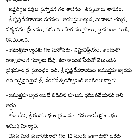
భూషణుడు.
-అష్టదిగ్గజ కవుల ప్రస్తావన గల శాసనం- తిప్పలూరు శాసనం.
-శ్రీకృష్ణదేవరాయల రచనలు- అముక్తమాల్యద, మదాలస చరిత్ర,
సత్యవధూ ప్రీణనం, సకల కథాసార సంగ్రహం, జ్ఞానచింతామణి,
రసమంజరి.
-అముక్తమాల్యదకు గల మరోపేరు- విష్ణుచిత్తీయం. ఇందులో
అశ్వాసాంత గద్యాలు లేవు. కథానాయిక పేరుతో వెలువడిన
ప్రథమాంధ్ర ప్రబంధం ఇది. శ్రీకృష్ణదేవరాయలు అముక్తమాల్యదను
తన ఇష్టదైవమైన శ్రీ వేంకటేశ్వరస్వామికి అంకితమిచ్చాడు.
-అముక్తమాల్యద అంటే విడిచిన మాలను ధరింపచేయనది అని
అర్థం.
-గోదాదేవి, శ్రీరంగనాథుల ప్రణయగాథను తెలిపే ప్రబంధం-
అముక్త మాల్యద.
-వైష్ణవ మత ప్రచారకులలో గల 12 మంది ఆళ్వారుల్లో ఒకరు