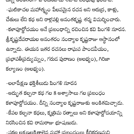
దీన్ని అంకితంగా పొందినవాడు శహాజీ బంధువు ఖండాజీ.
-ఘటికాచల మహాత్మ్యం పేలవమైన రచన అని ఆరుద్ర, కాళ్లు,
చేతులు లేని కథ అని రాళ్లపల్లి అనంతకృష్ణ శర్మ విమర్శించారు.
-కళాపూర్ణోదయం అనే ప్రబంధాన్ని రచించిన కవి పింగళి సూరన.
శ్రీకృష్ణదేవరాయల అనంతరం నంద్యాల కృష్ణరాజు ఆస్థానంలో
ఉన్నాడు. ఈయన ఇతర రచనలు రాఘవ పాండవీయం,
ప్రభావతీప్రద్యుమ్నం, గరుడ పురాణం (అలభ్యం), గిరిజా
కల్యాణం (అలభ్యం).
-లలాపేక్షణ భక్తిశీలుడు పింగళి సూరన
-అద్భుత కల్పనా కథ గల 8 అశ్వాసాలు గల ప్రబంధం
కళాపూర్ణోదయం. దీన్ని నంద్యాల కృష్ణరాజుకు అంకితమిచ్చాడు.
-కేవల కల్పనా కథలు, కృత్రిమ రత్నాలు అని కళాపూర్ణోదయాన్ని
నిరసించిన కవి రామరాజు భూషణుడు.
-సకల లక్షణలక్షితాలైన మహా ప్రబంధంబు కీర్తికరణమని