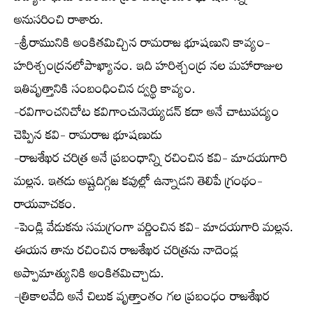
అనుసరించి రాశారు.
-శ్రీరామునికి అంకితమిచ్చిన రామరాజ భూషణుని కావ్యం-
హరిశ్చంద్రనలోపాఖ్యానం. ఇది హరిశ్చంద్ర నల మహారాజుల
ఇతివృత్తానికి సంబంధించిన ద్వర్థి కావ్యం.
-రవిగాంచనిచోట కవిగాంచునెయ్యడన్ కదా అనే చాటుపద్యం
చెప్పిన కవి- రామరాజ భూషణుడు
-రాజశేఖర చరిత్ర అనే ప్రబంధాన్ని రచించిన కవి- మాదయగారి
మల్లన. ఇతడు అష్టదిగ్గజ కవుల్లో ఉన్నాడని తెలిపే గ్రంథం-
రాయవాచకం.
-పెండ్లి వేడుకను సమగ్రంగా వర్ణించిన కవి- మాదయగారి మల్లన.
ఈయన తాను రచించిన రాజశేఖర చరిత్రను నాదెండ్ల
అప్పామాత్యునికి అంకితమిచ్చాడు.
-త్రికాలవేది అనే చిలుక వృత్తాంతం గల ప్రబంధం రాజశేఖర