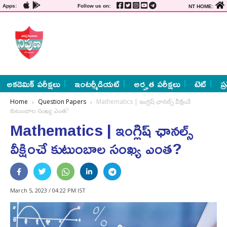
Apps:
Follow us on:
NT HOME:
అకడెమిక్ పరీక్షలు
ఇంటర్మీడియట్
అర్హత పరీక్షలు
టెట్
ప్
Home
Question Papers
Mathematics | ఇంగ్లిష్ ఛానల్స్ వీక్షించే
కుటుంబాల సంఖ్య ఎంత?
Mathematics | ఇంగ్లిష్ ఛానల్స్
వీక్షించే కుటుంబాల సంఖ్య ఎంత?
March 5, 2023 / 04:22 PM IST