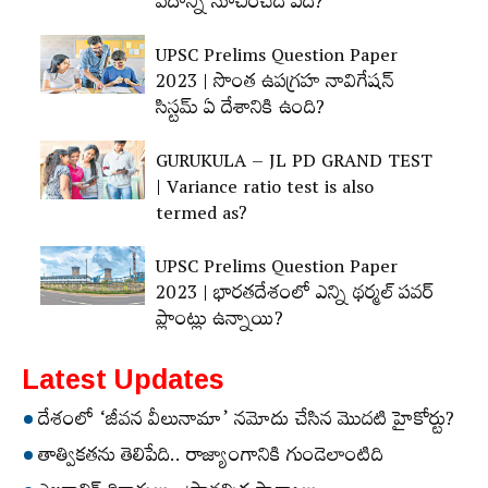
పదాన్ని సూచించేది ఏది?
UPSC Prelims Question Paper
2023 | సొంత ఉపగ్రహ నావిగేషన్‌
సిస్టమ్‌ ఏ దేశానికి ఉంది?
GURUKULA – JL PD GRAND TEST
| Variance ratio test is also
termed as?
UPSC Prelims Question Paper
2023 | భారతదేశంలో ఎన్ని థర్మల్‌ పవర్‌
ప్లాంట్లు ఉన్నాయి?
Latest Updates
దేశంలో ‘జీవన వీలునామా’ నమోదు చేసిన మొదటి హైకోర్టు?
తాత్వికతను తెలిపేది.. రాజ్యాంగానికి గుండెలాంటిది