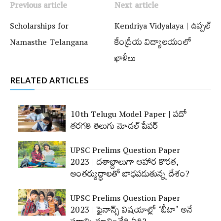
Previous article
Next article
Scholarships for
Kendriya Vidyalaya | ఉప్పల్
Namasthe Telangana
కేంద్రీయ విద్యాలయంలో
ఖాళీలు
RELATED ARTICLES
10th Telugu Model Paper | పదో
తరగతి తెలుగు మోడల్‌ పేపర్‌
UPSC Prelims Question Paper
2023 | దశాబ్దాలుగా ఆహార కొరత,
అంతర్యుద్ధాలతో బాధపడుతున్న దేశం?
UPSC Prelims Question Paper
2023 | ఫైనాన్స్‌ విషయాల్లో ‘బీటా’ అనే