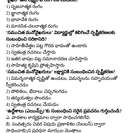
1) సృజనాత్మక రంగం
2) జ్ఞానాత్మక రంగం
3) భావావేశ రంగం
4) మానసిక-చలనాత్మక రంగం
‘సముచిత మనోవైఖరులు’ విద్యార్థుల్లో కలిగించే స్పష్టీకరణలకు
సంబంధించి సరికానిది?
1) సాహితీవేత్తల పట్ల గౌరవ భావంతో ఉంటారు
2) స్వతంత్ర రచనలు చేస్తారు
3) ఇతర భాషల పట్ల సమానాదరణ చూపిస్తారు
4) సాహిత్య కృషిని ప్రోత్సహిస్తారు
‘సముచిత మనోవైఖరులు’ లక్ష్యానికి సంబంధించిన స్పష్టీకరణ?
1) విమర్శనాత్మక దృష్టితో ఉండటం, విమర్శలను సహృదయంతో
స్వీకరించడం
2) పోలికలు, భేదాలు చెప్పగలగడం
3) తన్మయత్వం పొందడం
4) స్వతంత్ర రచనలు చేయడం
‘ఉద్దేశాలు (ఎయిమ్స్‌)’కు సంబంధించి సరైన ప్రవచనం గుర్తించండి?
ఎ. పాఠశాల కార్యక్రమాల ద్వారా సాధించగలిగేవి
బి. సంవత్సరం చివర విషయ ప్రణాళికల (సిలబస్‌) ద్వారా
సాధించాల్సిన ప్రవర్తనా మార్పుల మొత్తాలు