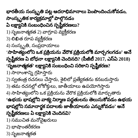
భారతీయ సంస్కృతి పట్ల ఆదరాభిమానాలు పెంపొందించుకోవడం,
సాంస్కృతిక కార్యక్రమాల్లో పాల్గొనడం
ఏ లక్ష్యానికి సంబంధించిన స్పష్టీకరణలు?
1) సృజనాత్మకత 2) వాగ్రూప వ్యక్తీకరణ
3) లిఖిత రూప వ్యక్తీకరణ
4) సంస్కృతి, సంప్రదాయాలు
‘
సాహిత్యంలోని ఒక ప్రక్రియను వేరొక ప్రక్రియలోకి మార్చగలగడం’ అనే
స్పష్టీకరణ ఏ బోధనా లక్ష్యానికి చెందినది? (పీజీటీ 2017, ఎస్‌ఏ 2018)
‘సృజనాత్మకత’ లక్ష్యానికి సంబంధించి సరికాని స్పష్టీకరణ?
1) సారాంశాన్ని గ్రహిస్తారు
2) స్వతంత్ర రచనలు చేస్తారు, శైలిలో ప్రత్యేకతను కనబరుస్తారు
3) తమ రచనల్లో లోకోక్తులు, జాతీయాలు ఉపయోగిస్తారు
4) సాహిత్యంలోని ఒక ప్రక్రియను వేరొక ప్రక్రియలోకి మార్చుతారు
‘ఉభయ భాషల్లోని వాక్య నిర్మాణ పద్ధతులను తెలుసుకోవడం ఉభయ
భాషల్లోని సమానార్థక పదాలకు జాతీయాలను ఎన్నుకోవడం’ అనే
స్పష్టీకరణలు ఏ లక్ష్యానికి చెందినవి?
1) సముచిత మనోవైఖరులు
2) భాషాంతరీకరణ
3) సృజనాత్మకత