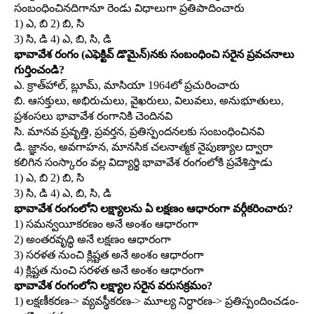
సంబంధించినదిగానూ రెండు విధాలుగా ప్రతిపాదించారు
1) ఎ, బి 2) బి, సి
3) సి, డి 4) ఎ, బి, సి, డి
భావావేశ రంగం (ఎఫెక్టివ్‌ డొమైన్‌)నకు సంబంధించి సరైన ప్రవచనాలు
గుర్తించండి?
ఎ. క్రాత్‌హాల్‌, బ్లూమ్‌, మాసియా 1964లో ప్రచురించారు
బి. ఆసక్తులు, అభిరుచులు, వైఖరులు, విలువలు, అనుభూతులు,
ప్రశంసలు భావావేశ రంగానికి చెందినవి
సి. మానవ ప్రవృత్తి, ప్రవర్తన, ప్రతిస్పందనలకు సంబంధించినవి
డి. జ్ఞానం, అవగాహన, మానసిక చలనాత్మక నైపుణ్యాల ద్వారా
కలిగిన సంస్కారం వల్ల విద్యార్థి భావావేశ రంగంలోకి ప్రవేశిస్తాడు
1) ఎ, బి 2) బి, సి
3) సి, డి 4) ఎ, బి, సి, డి
భావావేశ రంగంలోని లక్ష్యాలను ఏ లక్షణం ఆధారంగా వర్గీకరించారు?
1) సమన్వయీకరణం అనే అంశం ఆధారంగా
2) అంతరవృద్ధి అనే లక్షణం ఆధారంగా
3) సరళత నుంచి క్లిష్టత అనే అంశం ఆధారంగా
4) క్లిష్టత నుంచి సరళత అనే అంశం ఆధారంగా
భావావేశ రంగంలోని లక్ష్యాల సరైన వరుసక్రమం?
1) లక్షణీకరణ-> వ్యవస్థీకరణ-> మూల్య నిర్ధారణ-> ప్రతిస్పందించడం-