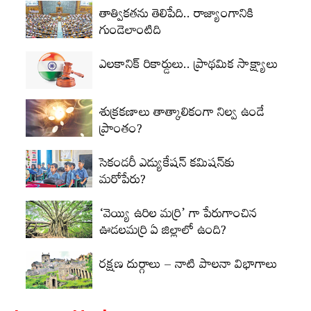
తాత్వికతను తెలిపేది.. రాజ్యాంగానికి
గుండెలాంటిది
ఎలకానిక్‌ రికార్డులు.. ప్రాథమిక సాక్ష్యాలు
శుక్రకణాలు తాత్కాలికంగా నిల్వ ఉండే
ప్రాంతం?
సెకండరీ ఎడ్యుకేషన్‌ కమిషన్‌కు
మరోపేరు?
‘వెయ్యి ఉరిల మర్రి’ గా పేరుగాంచిన
ఊడలమర్రి ఏ జిల్లాలో ఉంది?
రక్షణ దుర్గాలు – నాటి పాలనా విభాగాలు