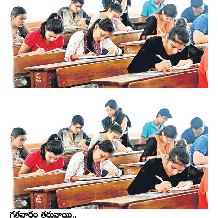
గతవారం తరువాయి..