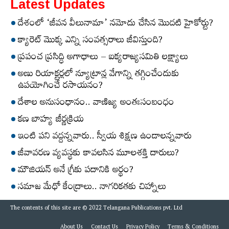
Latest Updates
దేశంలో ‘జీవన వీలునామా’ నమోదు చేసిన మొదటి హైకోర్టు?
క్యారెట్‌ మొక్క ఎన్ని సంవత్సరాలు జీవిస్తుంది?
ప్రపంచ ప్రసిద్ధి అగాధాలు – ఐక్యరాజ్యసమితి లక్ష్యాలు
అణు రియాక్టర్లలో న్యూట్రాన్ల వేగాన్ని తగ్గించేందుకు
ఉపయోగించే రసాయనం?
దేశాల అనుసంధానం.. వాణిజ్య అంతఃసంబంధం
కణ బాహ్య జీర్ణక్రియ
ఇంటి పని వద్దన్నవారు.. స్వీయ శిక్షణ ఉండాలన్నవారు
జీవావరణ వ్యవస్థకు కావలసిన మూలశక్తి దారులు?
మౌజియన్‌ అనే గ్రీకు పదానికి అర్థం?
సమాజ మేధో కేంద్రాలు.. నాగరికతకు చిహ్నాలు
The contents of this site are © 2022 Telangana Publications pvt. Ltd
About Us
Contact Us
Privacy Policy
Terms & Conditions