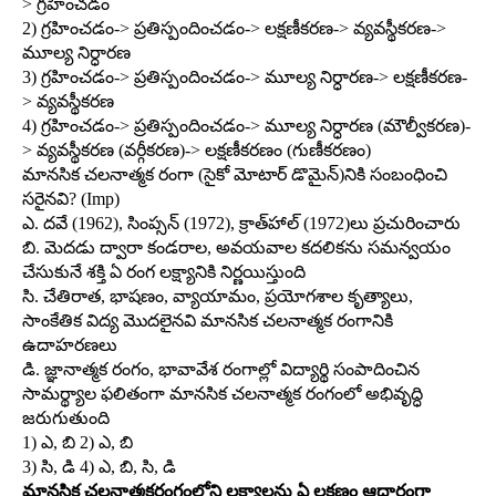
> గ్రహించడం
2) గ్రహించడం-> ప్రతిస్పందించడం-> లక్షణీకరణ-> వ్యవస్థీకరణ->
మూల్య నిర్ధారణ
3) గ్రహించడం-> ప్రతిస్పందించడం-> మూల్య నిర్ధారణ-> లక్షణీకరణ-
> వ్యవస్థీకరణ
4) గ్రహించడం-> ప్రతిస్పందించడం-> మూల్య నిర్ధారణ (మౌల్వీకరణ)-
> వ్యవస్థీకరణ (వర్గీకరణ)-> లక్షణీకరణం (గుణీకరణం)
మానసిక చలనాత్మక రంగా (సైకో మోటార్‌ డొమైన్‌)నికి సంబంధించి
సరైనవి? (Imp)
ఎ. దవే (1962), సింప్సన్‌ (1972), క్రాత్‌హాల్‌ (1972)లు ప్రచురించారు
బి. మెదడు ద్వారా కండరాల, అవయవాల కదలికను సమన్వయం
చేసుకునే శక్తి ఏ రంగ లక్ష్యానికి నిర్ణయిస్తుంది
సి. చేతిరాత, భాషణం, వ్యాయామం, ప్రయోగశాల కృత్యాలు,
సాంకేతిక విద్య మొదలైనవి మానసిక చలనాత్మక రంగానికి
ఉదాహరణలు
డి. జ్ఞానాత్మక రంగం, భావావేశ రంగాల్లో విద్యార్థి సంపాదించిన
సామర్థ్యాల ఫలితంగా మానసిక చలనాత్మక రంగంలో అభివృద్ధి
జరుగుతుంది
1) ఎ, బి 2) ఎ, బి
3) సి, డి 4) ఎ, బి, సి, డి
మానసిక చలనాత్మకరంగంలోని లక్ష్యాలను ఏ లక్షణం ఆధారంగా