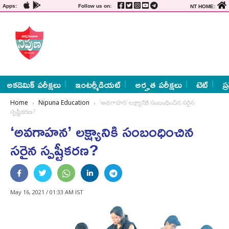
Apps:
Follow us on:
NT HOME:
అకడెమిక్ పరీక్షలు
ఇంటర్మీడియట్
అర్హత పరీక్షలు
టెట్
ప్
Home
Nipuna Education
‘అవగాహన’ లక్ష్యానికి సంబంధించిన సరైన
స్పష్టీకరణ?
‘అవగాహన’ లక్ష్యానికి సంబంధించిన
సరైన స్పష్టీకరణ?
May 16, 2021 / 01:33 AM IST