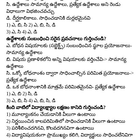
సి. ఉద్దేశాలు సామాన్య ఉద్దేశాలు, ప్రత్యేక ఉద్దేశాలు అని రెండు
విధాలుగా విభజించవచ్చు
డి. దీర్ఘకాలికాలు. సాధించడానికి దుర్లభమైనవి
1) ఎ, బి, సి 2) ఎ, బి, సి, డి
3) ఎ, సి 4) ఎ, డి
ఉద్దేశాలకు సంబంధించి సరైన ప్రవచనాలు గుర్తించండి?
ఎ. బోధన విషయాలకు (సబ్జెక్ట్స్‌) సంబంధించిన స్థూల ప్రయోజనాలు-
సామాన్య ఉద్దేశాలు
బి. విషయ ప్రణాళికలోని అన్ని విషయాలకు వర్తించేవి-> సామాన్య
ఉద్దేశాలు
సి. ఒక్కో బోధనాంశం ద్వారా సాధించాల్సిన పరిమిత ప్రయోజనాలు->
ప్రత్యేక ఉద్దేశాలు
డి. ఒక బోధనాంశానికి మాత్రమే పరిమితమైనవి- ప్రత్యేక ఉద్దేశాలు
1) ఎ, బి 2) సి, డి
3) ఎ, బి, సి 4) ఎ, బి, సి, డి
కింది వాటిలో విద్యాలక్ష్యాల లక్షణం కానిది గుర్తించండి?
1) మూల్యాంకనం చేయడానికి వీలుగా ఉంటాయి
2) నిర్ణయించిన కాలపరిమితిలో సాధించడానికి వీలుగా ఉంటాయి
3) పరిశీలించదగినవి, కొలవదగినవిగా ఉంటాయి
4) విద్యావిషయకంగా ప్రాముఖ్యం కలిగి, విద్యార్థులు సాధించలేనివిగా