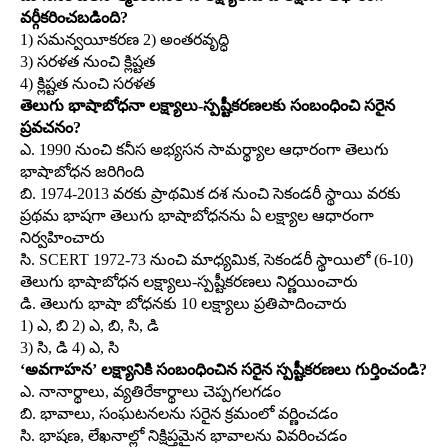
వర్గీకరించబడింది?
1) సమన్వయీకరణ 2) అంతరవృద్ధి
3) సరళత నుంచి క్లిష్టత
4) క్లిష్టత నుంచి సరళత
తెలుగు భాషాబోధనా లక్ష్యాలు-స్పష్టీకరణలకు సంబంధించి సరైన
ప్రవచనం?
ఎ. 1990 నుంచి కనీస అభ్యసన సామర్థ్యాల ఆధారంగా తెలుగు
భాషాబోధన జరిగింది
బి. 1974-2013 వరకు ప్రాథమిక దశ నుంచి సెకండరీ స్థాయి వరకు
ప్రథమ భాషగా తెలుగు భాషాబోధనను ఏ లక్ష్యాల ఆధారంగా
నిర్వహించారు
సి. SCERT 1972-73 నుంచి మాధ్యమిక, సెకండరీ స్థాయిలో (6-10)
తెలుగు భాషాబోధన లక్ష్యాలు-స్పష్టీకరణలు నిర్ణయించారు
డి. తెలుగు భాషా బోధనకు 10 లక్ష్యాలు ప్రతిపాదించారు
1) ఎ, బి 2) ఎ, బి, సి, డి
3) సి, డి 4) ఎ, సి
‘అవగాహన’ లక్ష్యానికి సంబంధించిన సరైన స్పష్టీకరణలు గుర్తించండి?
ఎ. నానార్థాలు, వ్యతిరేకార్థాలు చెప్పగలగడం
బి. భావాలు, సంఘటనలను సరైన క్రమంలో వర్ణించడం
సి. భాషణ, లేఖనాల్లో నిక్షిప్తమైన భావాలను వివరించడం