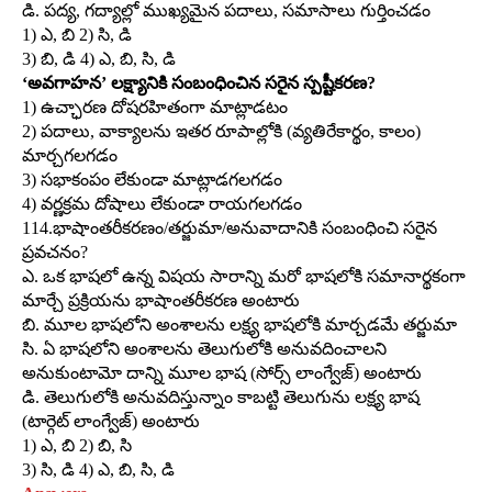
డి. పద్య, గద్యాల్లో ముఖ్యమైన పదాలు, సమాసాలు గుర్తించడం
1) ఎ, బి 2) సి, డి
3) బి, డి 4) ఎ, బి, సి, డి
‘అవగాహన’ లక్ష్యానికి సంబంధించిన సరైన స్పష్టీకరణ?
1) ఉచ్ఛారణ దోషరహితంగా మాట్లాడటం
2) పదాలు, వాక్యాలను ఇతర రూపాల్లోకి (వ్యతిరేకార్థం, కాలం)
మార్చగలగడం
3) సభాకంపం లేకుండా మాట్లాడగలగడం
4) వర్ణక్రమ దోషాలు లేకుండా రాయగలగడం
114.భాషాంతరీకరణం/తర్జుమా/అనువాదానికి సంబంధించి సరైన
ప్రవచనం?
ఎ. ఒక భాషలో ఉన్న విషయ సారాన్ని మరో భాషలోకి సమానార్థకంగా
మార్చే ప్రక్రియను భాషాంతరీకరణ అంటారు
బి. మూల భాషలోని అంశాలను లక్ష్య భాషలోకి మార్చడమే తర్జుమా
సి. ఏ భాషలోని అంశాలను తెలుగులోకి అనువదించాలని
అనుకుంటామో దాన్ని మూల భాష (సోర్స్‌ లాంగ్వేజ్‌) అంటారు
డి. తెలుగులోకి అనువదిస్తున్నాం కాబట్టి తెలుగును లక్ష్య భాష
(టార్గెట్‌ లాంగ్వేజ్‌) అంటారు
1) ఎ, బి 2) బి, సి
3) సి, డి 4) ఎ, బి, సి, డి