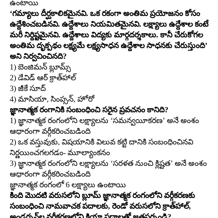
ఉంటాయి
‘గమ్యాలు దీర్ఘకాలికమైనవి. ఒక రకంగా అంతిమ ప్రయోజనం కోసం
ఉద్దేశించబడినవి. ఉద్దేశాలు నియమితమైనవి. లక్ష్యాలు ఉద్దేశాల కంటే
మరీ నిర్దిష్టమైనవి. ఉద్దేశాలు విద్యకు మార్గదర్శకాలు. కానీ చేరుకోగల
అంతిమ దృక్పథం లక్ష్యమే లక్ష్యసాధన ఉద్దేశాల సాధనకు చేరుస్తుంది’
అని నిర్వచించినది?
1) బెంజిమన్‌ బ్లూమ్స్‌
2) డేవిడ్‌ ఆర్‌ క్రాత్‌హాల్‌
3) జీకే సూద్‌
4) మాసియా, సింప్సన్‌, హోరో
జ్ఞానాత్మక రంగానికి సంబంధించి సరైన ప్రవచనం కానిది?
1) జ్ఞానాత్మక రంగంలోని లక్ష్యాలను ‘సమన్వయీకరణ’ అనే అంశం
ఆధారంగా వర్గీకరించబడింది
2) ఒక వస్తువుకు, విషయానికి విలువ కట్టి దానికి సంబంధించినవి
నిర్ణయించగలగడం- మూల్యాంకనం
3) జ్ఞానాత్మక రంగంలోని లక్ష్యాలను ‘సరళత నుంచి క్లిష్టత’ అనే అంశం
ఆధారంగా వర్గీకరించబడింది
జ్ఞానాత్మక రంగంలో 6 లక్ష్యాలు ఉంటాయి
కింది మొదటి వరుసలోని బ్లూమ్‌ జ్ఞానాత్మక రంగంలోని వర్గీకరణకు
సంబంధించి నామవాచక పదాలకు, రెండో వరుసలోని క్రాత్‌హాల్‌,
అండర్సన్‌ల వర్గీకరణలోని క్రియా పదాలతో జతపర్చండి?