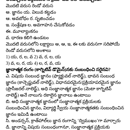
మొదటి వరుస రెండో వరుస
అ. జ్ఞానం య. విలువ కట్టడం
ఆ. అవబోధం ర. సృజించడం
ఇ. సంశ్లేషణ ల. అవగాహన చేసుకోవడం
ఈ. మూల్యాంకనం
వ. ధారణ కలిగి ఉండటం
మొదటి వరుసలోని లక్ష్యాలు అ, ఆ, ఇ, ఈ లకు వరుసగా సరిపోయే
రెండో వరుసలోని అంశాలు
1) య, ర, ల, వ 2) వ, ర, ల, య
3) వ, ల, ర, య 4) ల, ర, వ, య
జ్ఞానాత్మక రంగం (కాగ్నిటివ్‌ డొమైన్‌)నకు సంబంధించి సరైనవి?
ఎ. విషయ సంబంధ జ్ఞానం (ఫ్యాక్టువల్‌ నాలెడ్జ్‌), భావన సంబంధ
జ్ఞానం (కాన్సెప్టువల్‌ నాలెడ్జ్‌), విధానపరమైన/ప్రక్రియాపరమైన జ్ఞానం
(ప్రొసీజరల్‌ నాలెడ్జ్‌), అధి సంజ్ఞానాత్మక జ్ఞానం (మెటా కాగ్నిటివ్‌
నాలెడ్జ్‌) అనే నాలుగు రకాలైన జ్ఞానాలు ఉంటాయి
బి. అధి సంజ్ఞానాత్మక జ్ఞానంలో సంజ్ఞానాత్మక ప్రక్రియలకు
సంబంధించిన జ్ఞానం, విద్యార్థి స్వీయ సంజ్ఞానాత్మకతకు సంబంధించిన
జ్ఞానం ఇమిడి ఉంటాయి
సి. అండర్సన్‌, క్రాత్‌హాల్‌లు జ్ఞాన రంగాన్ని ‘ద్విముఖం’గా మార్చారు
డి. జ్ఞానాన్ని విషయ సంబంధంగానూ, సంజ్ఞానాత్మక ప్రక్రియకు