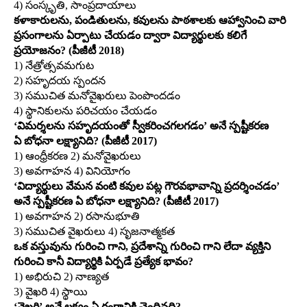
4) సంస్కృతి, సాంప్రదాయాలు
కళాకారులను, పండితులను, కవులను పాఠశాలకు ఆహ్వానించి వారి
ప్రసంగాలను ఏర్పాటు చేయడం ద్వారా విద్యార్థులకు కలిగే
ప్రయోజనం? (పీజీటీ 2018)
1) నేత్రోత్సవమగుట
2) సహృదయ స్పందన
3) సముచిత మనోవైఖరులు పెంపొందడం
4) స్థానికులను పరిచయం చేయడం
‘విమర్శలను సహృదయంతో స్వీకరించగలగడం’ అనే స్పష్టీకరణ
ఏ బోధనా లక్ష్యానిది? (పీజీటీ 2017)
1) ఆంధ్రీకరణ 2) మనోవైఖరులు
3) అవగాహన 4) వినియోగం
‘విద్యార్థులు వేమన వంటి కవుల పట్ల గౌరవభావాన్ని ప్రదర్శించడం’
అనే స్పష్టీకరణ ఏ బోధనా లక్ష్యానిది? (పీజీటీ 2017)
1) అవగాహన 2) రసానుభూతి
3) సముచిత వైఖరులు 4) సృజనాత్మకత
ఒక వస్తువును గురించి గాని, ప్రదేశాన్ని గురించి గాని లేదా వ్యక్తిని
గురించి కానీ విద్యార్థికి ఏర్పడే ప్రత్యేక భావం?
1) అభిరుచి 2) నాణ్యత
3) వైఖరి 4) స్థాయి
‘వైఖరి’ అనే లక్ష్యం ఏ రంగానికి చెందినది?