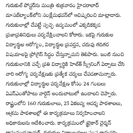
గురుకుల్‌ పోస్టర్‌ను మంత్రి శుక్రవారం హైదరాబాద్‌
మాసబ్‌ట్యాంక్‌లోని సంక్షేమభవన్‌లో ఆవిష్కరించి మాట్లాడారు.
గురుకులాల్లో చేపట్టే స్వచ్ఛ ఉద్యమంలో ఎక్కడికక్కడ
ప్రజాప్రతినిధులు పర్యవేక్షించాలని కోరారు. ఇకపై గురుకుల
విద్యార్థుల ఆరోగ్యం, విద్యార్థుల ప్రవర్తన, చదువు తదితర
విషయాలపై ప్రోగ్రెస్ సిద్ధం చేస్తున్నామని తెలిపారు. ఇంటి నుంచి
గురుకులానికి వచ్చే ప్రతి విద్యార్థికి హెల్త్‍ స్క్రీనింగ్‌ ఏర్పాటు చేసి
వారి ఆరోగ్య పర్యవేక్షణకు ప్రత్యేక చర్యలు చేపడతామన్నారు.
గురుకులాల్లో విద్యార్థుల పర్యవేక్షణ కోసం 24 గంటలు
ఏఎన్‌ఎంతోపాటు వార్డెన్‌ అందుబాటులో ఉండాలని చెప్పారు.
రాష్ట్రంలోని 160 గురుకులాలు, 23 ఏకలవ్య ఆదర్శ పాఠశాలలు,
ఆశ్రమ పాఠశాలల్లో ఈ కార్యక్రమాలు నిర్వహించాలని
అధికారులను ఆదేశించారు. కార్యక్రమంలో ట్రైకార్‌ చైర్మన్‌