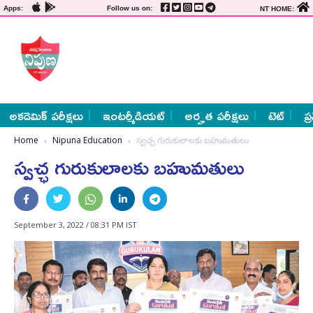
Apps:
Follow us on:
NT HOME:
అకడెమిక్ పరీక్షలు
ఇంటర్మీడియట్
అర్హత పరీక్షలు
టెట్
ప్
Home
Nipuna Education
స్వచ్ఛ గురుకులాలకు బ‌హుమతులు
స్వచ్ఛ గురుకులాలకు బ‌హుమతులు
September 3, 2022 / 08:31 PM IST