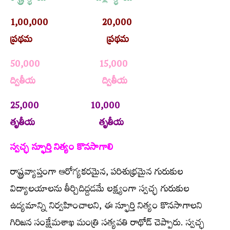
1,00,000 20,000
ప్రథమ ప్రథమ
50,000 15,000
ద్వితీయ ద్వితీయ
25,000 10,000
తృతీయ తృతీయ
స్వచ్ఛ స్ఫూర్తి నిత్యం కొనసాగాలి
రాష్ట్రవ్యాప్తంగా ఆరోగ్యకరమైన, పరిశుభ్రమైన గురుకుల
విద్యాలయాలను తీర్చిదిద్దడమే లక్ష్యంగా స్వచ్ఛ గురుకుల
ఉద్యమాన్ని నిర్వహించాలని, ఈ స్ఫూర్తి నిత్యం కొనసాగాలని
గిరిజన సంక్షేమశాఖ మంత్రి సత్యవతి రాథోడ్‌ చెప్పారు. స్వచ్ఛ