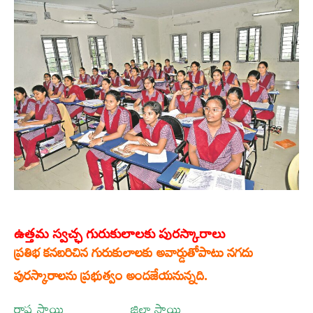
ఉత్తమ స్వచ్ఛ గురుకులాలకు పురస్కారాలు
ప్రతిభ కనబరిచిన గురుకులాలకు అవార్డుతోపాటు నగదు
పురస్కారాలను ప్రభుత్వం అందజేయనున్నది.
రాష్ట్ర స్థాయి జిల్లా స్థాయి