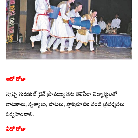
ఆరో రోజు
స్వచ్ఛ గురుకుల్‌ డ్రైవ్‌ ప్రాముఖ్యతను తెలిపేలా విద్యార్థులతో
నాటకాలు, నృత్యాలు, పాటలు, ఫ్లాష్‌మాబ్‌ల వంటి ప్రదర్శనలు
నిర్వహించాలి.
ఏడో రోజు