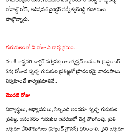
రామచంద్రనాయక్‌, గురుకుల విద్యాలయాల సంస్థ కార్యదర్శి
రోనాల్డ్​‍ రోస్, అడిషనల్‌ డైరెక్టర్‌ సర్వేశ్వర్‌రెడ్డి తదితరులు
పాల్గొన్నారు.
గురుకులంలో ఏ రోజు ఏ కార్యక్రమం..
మాజీ రాష్ట్రపతి డాక్టర్‌ సర్వేపల్లి రాధాకృష్ణన్‌ జయంతి (సెప్టెంబర్‌
5న) రోజున స్వచ్ఛ గురుకుల ప్రతిజ్ఞతో ప్రారంభమై వారంపాటు
నిర్వహించే కార్యక్రమాలివే..
మొదటి రోజు
విద్యార్థులు, అధ్యాపకులు, సిబ్బంది అందరూ స్వచ్ఛ గురుకుల
ప్రతిజ్ఞ. అనంతరం గురుకుల ఆవరణలో చెత్త తొలగింపు. ప్రతి
ఒక్కరూ చేతితొడుగులు (హ్యాండ్‌ గ్లౌసెస్) ధరించాలి. ప్రతి ఒక్కరూ