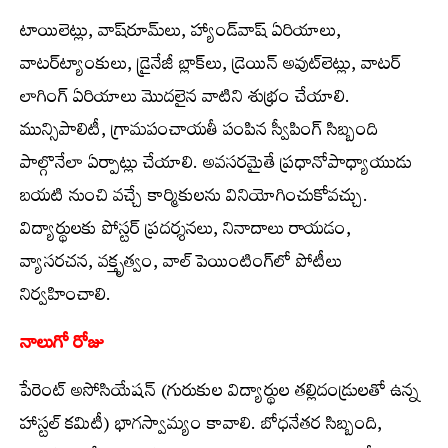
టాయిలెట్లు, వాష్‌రూమ్‌లు, హ్యాండ్‌వాష్‌ ఏరియాలు,
వాటర్‌ట్యాంకులు, డ్రైనేజీ బ్లాక్‌లు, డ్రెయిన్‌ అవుట్‌లెట్లు, వాటర్‌
లాగింగ్‌ ఏరియాలు మొదలైన వాటిని శుభ్రం చేయాలి.
మున్సిపాలిటీ, గ్రామపంచాయతీ పంపిన స్వీపింగ్‌ సిబ్బంది
పాల్గొనేలా ఏర్పాట్లు చేయాలి. అవసరమైతే ప్రధానోపాధ్యాయుడు
బయటి నుంచి వచ్చే కార్మికులను వినియోగించుకోవచ్చు.
విద్యార్థులకు పోస్టర్‌ ప్రదర్శనలు, నినాదాలు రాయడం,
వ్యాసరచన, వక్తృత్వం, వాల్‌ పెయింటింగ్‌లో పోటీలు
నిర్వహించాలి.
నాలుగో రోజు
పేరెంట్‌ అసోసియేషన్‌ (గురుకుల విద్యార్థుల తల్లిదండ్రులతో ఉన్న
హాస్టల్‌ కమిటీ) భాగస్వామ్యం కావాలి. బోధనేతర సిబ్బంది,