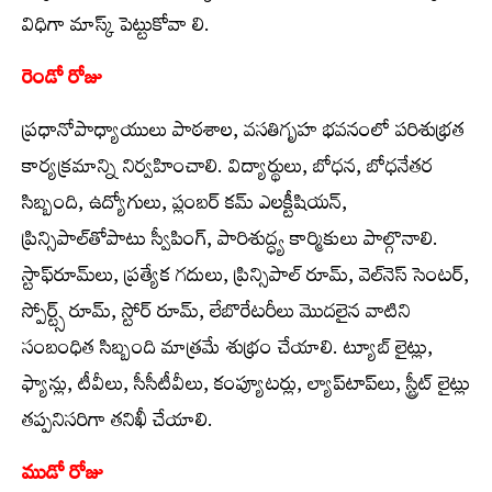
విధిగా మాస్క్ పెట్టుకోవా లి.
రెండో రోజు
ప్రధానోపాధ్యాయులు పాఠశాల, వసతిగృహ భవనంలో పరిశుభ్రత
కార్యక్రమాన్ని నిర్వహించాలి. విద్యార్థులు, బోధన, బోధనేతర
సిబ్బంది, ఉద్యోగులు, ప్లంబర్‌ కమ్‌ ఎలక్టీషియన్‌,
ప్రిన్సిపాల్‌తోపాటు స్వీపింగ్‌, పారిశుద్ధ్య కార్మికులు పాల్గొనాలి.
స్టాఫ్‌రూమ్‌లు, ప్రత్యేక గదులు, ప్రిన్సిపాల్‌ రూమ్‌, వెల్‌నెస్ సెంటర్‌,
స్పోర్ట్స్​‍ రూమ్‌, స్టోర్‌ రూమ్‌, లేబొరేటరీలు మొదలైన వాటిని
సంబంధిత సిబ్బంది మాత్రమే శుభ్రం చేయాలి. ట్యూబ్‌ లైట్లు,
ఫ్యాన్లు, టీవీలు, సీసీటీవీలు, కంప్యూటర్లు, ల్యాప్‌టాప్‌లు, స్ట్రీట్‌ లైట్లు
తప్పనిసరిగా తనిఖీ చేయాలి.
ముడో రోజు