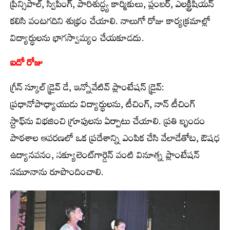
ప్రిన్సిపాల్‌, స్వీపింగ్‌, పారిశుద్ధ్య కార్మికులు, ప్లంబర్‌, ఎలక్ట్రీషియన్‌
కలిసి వంటగదిని శుభ్రం చేయాలి. నాలుగో రోజు కార్యక్రమాల్లో
విద్యార్థులను భాగస్వామ్యం చేయకూడదు.
ఐదో రోజు
గ్రీన్‌ స్కూల్‌ డ్రైవ్‌ డే, ఇన్నోవేటివ్‌ ప్లాంటేషన్‌ డ్రైవ్‌:
ప్రధానోపాధ్యాయుడు విద్యార్థులను, టీచింగ్‌, నాన్‌ టీచింగ్‌
స్టాఫ్‌ను విభజించి గ్రూపులను ఏర్పాటు చేయాలి. ప్రతి బృందం
పాఠశాల ఆవరణలో ఒక ప్రదేశాన్ని ఎంపిక చేసి వేలాడేతోట, ఔషధ
ఉద్యానవనం, సక్యూలెంట్‌గార్డెన్‌ వంటి వినూత్న ప్లాంటేషన్‌
నమూనాను రూపొందించాలి.