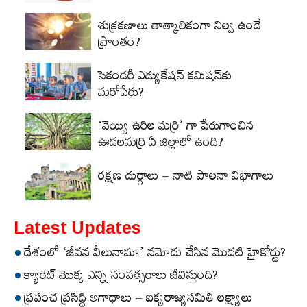
శుక్రకణాలు తాత్కాలికంగా నిల్వ ఉండే
ప్రాంతం?
సెకండరీ ఎడ్యుకేషన్‌ కమిషన్‌కు
మరోపేరు?
‘వెయ్యి ఉరిల మర్రి’ గా పేరుగాంచిన
ఊడలమర్రి ఏ జిల్లాలో ఉంది?
రక్షణ దుర్గాలు – నాటి పాలనా విభాగాలు
Latest Updates
దేశంలో ‘జీవన వీలునామా’ నమోదు చేసిన మొదటి హైకోర్టు?
క్యారెట్‌ మొక్క ఎన్ని సంవత్సరాలు జీవిస్తుంది?
ప్రపంచ ప్రసిద్ధి అగాధాలు – ఐక్యరాజ్యసమితి లక్ష్యాలు