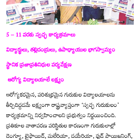
5 – 11 వరకు స్వచ్ఛ కార్యక్రమాలు
విద్యార్థులు, తల్లిదండ్రులు, ఉపాధ్యాయుల భాగస్వామ్యం
స్థానిక ప్రజాప్రతినిధుల పర్యవేక్షణ
ఆరోగ్య విద్యాలయాలే లక్ష్యం
ఆరోగ్యకరమైన, పరిశుభ్రమైన గురుకుల విద్యాలయాలను
తీర్చిదిద్దడమే లక్ష్యంగా రాష్ట్రవ్యాప్తంగా ‘స్వచ్ఛ గురుకులం’
కార్యక్రమాన్ని నిర్వహించాలని ప్రభుత్వం నిర్ణయించింది.
ప్రతికూల వాతావరణ పరిస్థితుల కారణంగా గురుకులాల్లో
డెంగ్యూ, టైఫాయిడ్‌, మలేరియా, డయేరియా, ఫుడ్‌ పాయిజనింగ్‌,