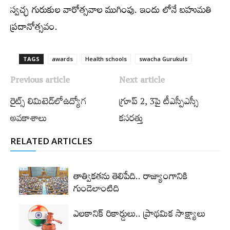
స్వచ్ఛ గురుకుల వారోత్సవాల ముగింపు. ఇందు లోనే బ‌హుమతి
ప్రదానోత్సవం.
TAGS
awards
Health schools
swacha Gurukuls
Previous article
Next article
రైట్స్​‍ లిమిటెడ్‌లోఉద్యోగ
గ్రూప్‌ 2, 3పై టీఎస్పీఎస్సీ
అవకాశాలు
కసరత్తు
RELATED ARTICLES
తాత్వికతను తెలిపేది.. రాజ్యాంగానికి
గుండెలాంటిది
ఎలకానిక్‌ రికార్డులు.. ప్రాథమిక సాక్ష్యాలు