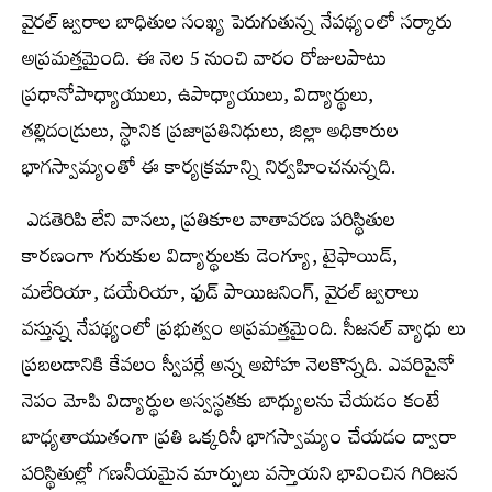
వైరల్‌ జ్వరాల బాధితుల సంఖ్య పెరుగుతున్న నేపథ్యంలో సర్కారు
అప్రమత్తమైంది. ఈ నెల 5 నుంచి వారం రోజులపాటు
ప్రధానోపాధ్యాయులు, ఉపాధ్యాయులు, విద్యార్థులు,
తల్లిదండ్రులు, స్థానిక ప్రజాప్రతినిధులు, జిల్లా అధికారుల
భాగస్వామ్యంతో ఈ కార్యక్రమాన్ని నిర్వహించనున్నది.
ఎడతెరిపి లేని వానలు, ప్రతికూల వాతావరణ పరిస్థితుల
కారణంగా గురుకుల విద్యార్థులకు డెంగ్యూ, టైఫాయిడ్‌,
మలేరియా, డయేరియా, ఫుడ్‌ పాయిజనింగ్‌, వైరల్‌ జ్వరాలు
వస్తున్న నేపథ్యంలో ప్రభుత్వం అప్రమత్తమైంది. సీజనల్‌ వ్యాధు లు
ప్రబలడానికి కేవలం స్వీపర్లే అన్న అపోహ నెలకొన్నది. ఎవరిపైనో
నెపం మోపి విద్యార్థుల అస్వస్థతకు బాధ్యులను చేయడం కంటే
బాధ్యతాయుతంగా ప్రతి ఒక్కరినీ భాగస్వామ్యం చేయడం ద్వారా
పరిస్థితుల్లో గణనీయమైన మార్పులు వస్తాయని భావించిన గిరిజన