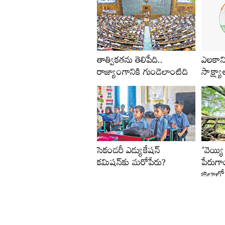
తాత్వికతను తెలిపేది..
ఎలకానిక
రాజ్యాంగానికి గుండెలాంటిది
సాక్ష్యా
సెకండరీ ఎడ్యుకేషన్‌
‘వెయ్యి
కమిషన్‌కు మరోపేరు?
పేరుగ
జిల్లాల