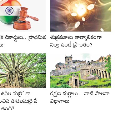
్‌ రికార్డులు.. ప్రాథమిక
శుక్రకణాలు తాత్కాలికంగా
లు
నిల్వ ఉండే ప్రాంతం?
 ఉరిల మర్రి’ గా
రక్షణ దుర్గాలు – నాటి పాలనా
ాంచిన ఊడలమర్రి ఏ
విభాగాలు
ో ఉంది?