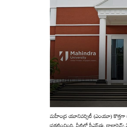
మహీంద్ర యూనివర్సిటీ (ఎంయూ) కొత్తగా ఐ
ప్రకటించింది. వీటిలో సీఎస్ఈ, డాటాసైన్స్​‍ ఏఐ,