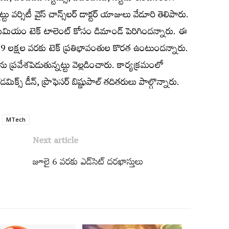
ట్టు వర్సిటీ వైస్ చాన్స్​‍లర్‌ డాక్టర్‌ యాజులు వేడూరి తెలిపారు.
ప్రీమియం టెక్‌ టాలెంట్‌ కోసం డిమాండ్‌ పెరిగిందన్నారు. ఈ
 19 లక్షల వరకు టెక్‌ ప్రతిభావంతుల కొరత ఉంటుందన్నారు.
ను ప్రవేశపెడుతున్నట్టు వెల్లడించారు. కార్యక్రమంలో
స్​​‍ డీన్‌, ప్రొఫెసర్‌ బిష్ణుపాల్‌ తదితరులు పాల్గొన్నారు.
MTech
Next article
జూలై 6 వరకు ఎడ్‌సెట్‌ దరఖాస్తులు