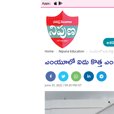
Apps:
అకడె
Home
Nipuna Education
ఎంయూలో ఐదు కొత్త ఎం
ఎంయూలో ఐదు కొత్త ఎంటెక
June 23, 2022 / 09:20 PM IST