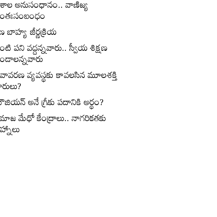
ేశాల అనుసంధానం.. వాణిజ్య
ంతఃసంబంధం
ణ బాహ్య జీర్ణక్రియ
ంటి పని వద్దన్నవారు.. స్వీయ శిక్షణ
ండాలన్నవారు
ీవావరణ వ్యవస్థకు కావలసిన మూలశక్తి
ారులు?
ౌజియన్‌ అనే గ్రీకు పదానికి అర్థం?
మాజ మేధో కేంద్రాలు.. నాగరికతకు
ిహ్నాలు