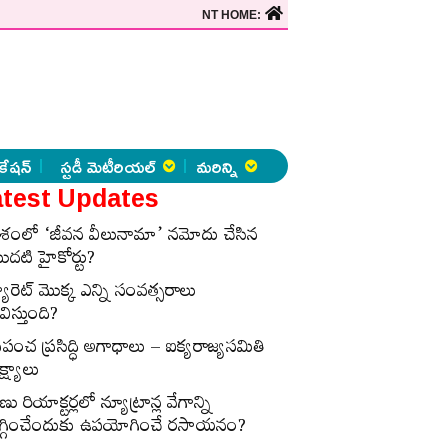
NT HOME:
కేషన్
స్టడీ మెటీరియల్
మరిన్ని
test Updates
ేశంలో ‘జీవన వీలునామా’ నమోదు చేసిన
ొదటి హైకోర్టు?
్యారెట్‌ మొక్క ఎన్ని సంవత్సరాలు
విస్తుంది?
్రపంచ ప్రసిద్ధి అగాధాలు – ఐక్యరాజ్యసమితి
్ష్యాలు
ణు రియాక్టర్లలో న్యూట్రాన్ల వేగాన్ని
గ్గించేందుకు ఉపయోగించే రసాయనం?