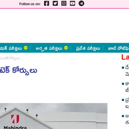
Follow us on:
మిక్ పరీక్షలు
అర్హత పరీక్షలు
ప్రవేశ పరీక్షలు
జాబ్ నోటిఫి
La
టెక్‌ కోర్సులు
్‌ కోర్సులు
ద
మ
క
జీ
ప
లక
అ
త