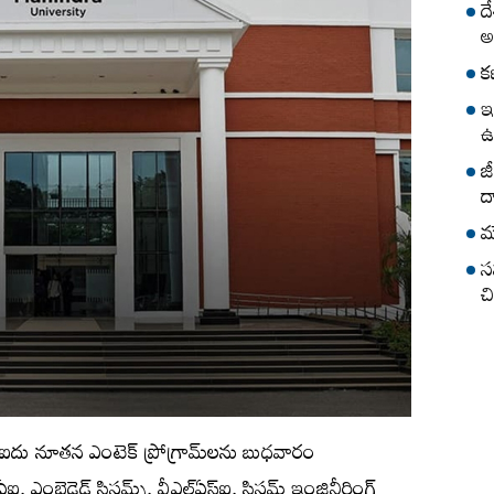
ద
అ
క
ఇ
ఉ
జ
ద
మ
స
చ
దు నూతన ఎంటెక్‌ ప్రోగ్రామ్‌లను బుధవారం
 ఎంబెడెడ్‌ సిస్టమ్స్​‍, వీఎల్‌ఏస్ఐ, సిస్టమ్‌ ఇంజినీరింగ్‌