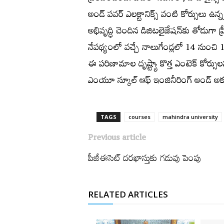
అండ్‌ పవర్‌ ఎలక్టానిక్స్​​‍ వంటి కోర్సులు ఉన్న
అభివృద్ధి చెందిన డిజిటలైజేషన్‌కు తోడుగా 
నేపథ్యంలో వచ్చే నాలుగేండ్లలో 14 నుంచి
ఈ పరిణామాల దృష్ట్యా కొత్త ఎంటెక్‌ కోర్సుల
ఎంయూ స్కూల్‌ ఆఫ్‌ ఇంజినీరింగ్‌ అండ్‌ అకడమిక్
TAGS
courses
mahindra university
Previous article
పీజీఈసెట్‌ దరఖాస్తుకు గడువు పెంపు
RELATED ARTICLES