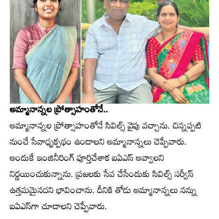
అమ్మానాన్నల ప్రోత్సాహంతోనే..
అమ్మానాన్నల ప్రోత్సాహంతోనే సివిల్స్‌ వైపు వచ్చాను. చిన్నప్పటి
నుంచే సేవాధృక్పథం ఉండాలని అమ్మానాన్నలు చెప్పేవారు.
అందుకే ఇంజినీరింగ్‌ పూర్తిచేశాక ఐఏఎస్‌ అవ్వాలని
నిర్ణయించుకున్నాను. ప్రజలకు సేవ చేసేందుకు సివిల్స్‌ సర్వీస్‌
ఉత్తమమైనదని భావించాను. దీనికి తోడు అమ్మానాన్నలు నన్ను
ఐఏఎస్‌గా చూడాలని చెప్పేవారు.