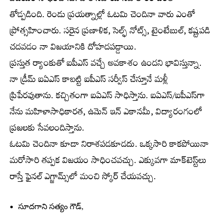
తోడ్పడింది. రెండు ప్రయత్నాల్లో ఓటమి చెందినా వారు ఎంతో
ప్రోత్సహించారు. సరైన ప్రణాళిక, సెల్ఫ్‌ నోట్స్‌, టైంటేబుల్‌, కష్టపడి
చదవడం నా విజయానికి దోహదపడ్డాయి.
ప్రస్తుత ర్యాంకుతో ఐపీఎస్‌ వచ్చే అవకాశం ఉందని భావిస్తున్నా.
నా డ్రీమ్‌ ఐఏఎస్‌ కాబట్టి ఐపీఎస్‌ సర్వీస్‌ చేస్తూనే మళ్లీ
ప్రిపేరవుతాను. కచ్చితంగా ఐఏఎస్‌ సాధిస్తాను. ఐఏఎస్‌/ఐపీఎస్‌గా
నేను మహిళాసాధికారత, ఉమెన్‌ ఇన్‌ ఎకానమీ, విద్యారంగంలో
ప్రజలకు సేవలందిస్తాను.
ఓటమి చెందినా కూడా నిరాశపడకూడదు. ఒక్కసారి కాకపోయినా
మరోసారి తప్పక విజయం సాధించవచ్చు. ఎక్కువగా మాక్‌టెస్ట్‌లు
రాస్తే ఫైనల్‌ ఎగ్జామ్స్‌లో మంచి స్కోర్‌ చేయవచ్చు.
సూదగాని సత్యం గౌడ్‌,