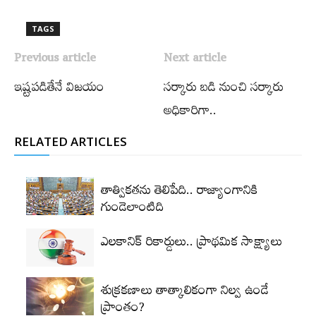
TAGS
Previous article
Next article
ఇష్టపడితేనే విజయం
సర్కారు బడి నుంచి సర్కారు
అధికారిగా..
RELATED ARTICLES
తాత్వికతను తెలిపేది.. రాజ్యాంగానికి
గుండెలాంటిది
ఎలకానిక్‌ రికార్డులు.. ప్రాథమిక సాక్ష్యాలు
శుక్రకణాలు తాత్కాలికంగా నిల్వ ఉండే
ప్రాంతం?