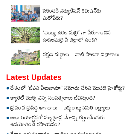
సెకండరీ ఎడ్యుకేషన్‌ కమిషన్‌కు
మరోపేరు?
‘వెయ్యి ఉరిల మర్రి’ గా పేరుగాంచిన
ఊడలమర్రి ఏ జిల్లాలో ఉంది?
రక్షణ దుర్గాలు – నాటి పాలనా విభాగాలు
Latest Updates
దేశంలో ‘జీవన వీలునామా’ నమోదు చేసిన మొదటి హైకోర్టు?
క్యారెట్‌ మొక్క ఎన్ని సంవత్సరాలు జీవిస్తుంది?
ప్రపంచ ప్రసిద్ధి అగాధాలు – ఐక్యరాజ్యసమితి లక్ష్యాలు
అణు రియాక్టర్లలో న్యూట్రాన్ల వేగాన్ని తగ్గించేందుకు
ఉపయోగించే రసాయనం?