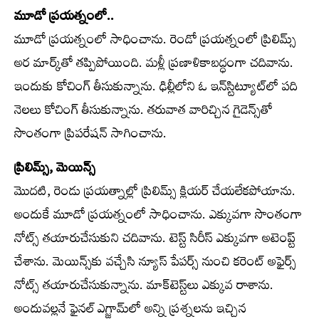
మూడో ప్రయత్నంలో..
మూడో ప్రయత్నంలో సాధించాను. రెండో ప్రయత్నంలో ప్రిలిమ్స్‌
అర మార్క్‌తో తప్పిపోయింది. మళ్లీ ప్రణాళికాబద్ధంగా చదివాను.
ఇందుకు కోచింగ్‌ తీసుకున్నాను. ఢిల్లీలోని ఓ ఇన్‌స్టిట్యూట్‌లో పది
నెలలు కోచింగ్‌ తీసుకున్నాను. తరువాత వారిచ్చిన గైడెన్స్‌తో
సొంతంగా ప్రిపరేషన్‌ సాగించాను.
ప్రిలిమ్స్‌, మెయిన్స్‌
మొదటి, రెండు ప్రయత్నాల్లో ప్రిలిమ్స్‌ క్లియర్‌ చేయలేకపోయాను.
అందుకే మూడో ప్రయత్నంలో సాధించాను. ఎక్కువగా సొంతంగా
నోట్స్‌ తయారుచేసుకుని చదివాను. టెస్ట్‌ సిరీస్‌ ఎక్కువగా అటెంప్ట్‌
చేశాను. మెయిన్స్‌కు వచ్చేసి న్యూస్‌ పేపర్స్‌ నుంచి కరెంట్‌ అఫైర్స్‌
నోట్స్‌ తయారుచేసుకున్నాను. మాక్‌టెస్ట్‌లు ఎక్కువ రాశాను.
అందువల్లనే ఫైనల్‌ ఎగ్జామ్‌లో అన్ని ప్రశ్నలను ఇచ్చిన