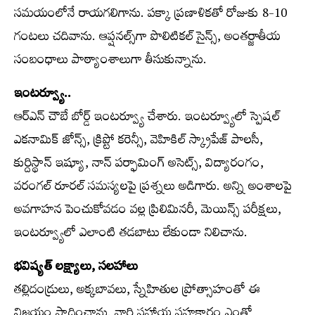
సమయంలోనే రాయగలిగాను. పక్కా ప్రణాళికతో రోజుకు 8-10
గంటలు చదివాను. ఆప్షనల్స్‌గా పొలిటికల్‌ సైన్స్‌, అంతర్జాతీయ
సంబంధాలు పాఠ్యాంశాలుగా తీసుకున్నాను.
ఇంటర్వ్యూ..
ఆర్‌ఎన్‌ చౌబే బోర్డ్‌ ఇంటర్వ్యూ చేశారు. ఇంటర్వ్యూలో స్పెషల్‌
ఎకనామిక్‌ జోన్స్‌, క్రిప్టో కరెన్సీ, వెహికిల్‌ స్క్రాపేజ్‌ పాలసీ,
కుర్దిస్థాన్‌ ఇష్యూ, నాన్‌ పర్ఫామింగ్‌ అసెట్స్‌, విద్యారంగం,
వరంగల్‌ రూరల్‌ సమస్యలపై ప్రశ్నలు అడిగారు. అన్ని అంశాలపై
అవగాహన పెంచుకోవడం వల్ల ప్రిలిమినరీ, మెయిన్స్‌ పరీక్షలు,
ఇంటర్వ్యూలో ఎలాంటి తడబాటు లేకుండా నిలిచాను.
భవిష్యత్‌ లక్ష్యాలు, సలహాలు
తల్లిదండ్రులు, అక్కబావలు, స్నేహితుల ప్రోత్సాహంతో ఈ
విజయం సాధించాను. వారి సహాయ సహకారం ఎంతో