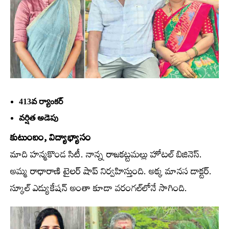
413వ ర్యాంకర్‌
వర్షిత అడెపు
కుటుంబం, విద్యాభ్యాసం
మాది హన్మకొండ సిటీ. నాన్న రాజకట్టమల్లు హోటల్‌ బిజినెస్‌.
అమ్మ రాధారాణి టైలర్‌ షాప్‌ నిర్వహిస్తుంది. అక్క మానస డాక్టర్‌.
స్కూల్‌ ఎడ్యుకేషన్‌ అంతా కూడా వరంగల్‌లోనే సాగింది.