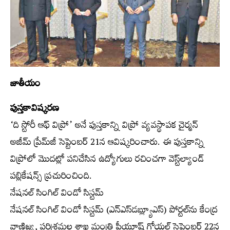
జాతీయం
పుస్తకావిష్కరణ
‘ది స్టోరీ ఆఫ్‌ విప్రో’ అనే పుస్తకాన్ని విప్రో వ్యవస్థాపక చైర్మన్‌
అజీమ్‌ ప్రేమ్‌జీ సెప్టెంబర్‌ 21న ఆవిష్కరించారు. ఈ పుస్తకాన్ని
విప్రోలో మొదట్లో పనిచేసిన ఉద్యోగులు రచించగా వెస్ట్‌ల్యాండ్‌
పబ్లికేషన్స్‌ ప్రచురించింది.
నేషనల్‌ సింగిల్‌ విండో సిస్టమ్‌
నేషనల్‌ సింగిల్‌ విండో సిస్టమ్‌ (ఎన్‌ఎస్‌డబ్ల్యూఎస్‌) పోర్టల్‌ను కేంద్ర
వాణిజ్య, పరిశ్రమల శాఖ మంత్రి పీయూష్‌ గోయల్‌ సెప్టెంబర్‌ 22న