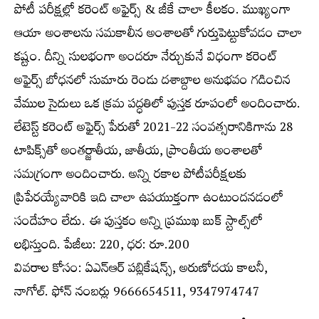
పోటీ పరీక్షల్లో కరెంట్‌ అఫైర్స్‌ & జీకే చాలా కీలకం. ముఖ్యంగా
ఆయా అంశాలను సమకాలీన అంశాలతో గుర్తుపెట్టుకోవడం చాలా
కష్టం. దీన్ని సులభంగా అందరూ నేర్చుకునే విధంగా కరెంట్‌
అఫైర్స్‌ బోధనలో సుమారు రెండు దశాబ్దాల అనుభవం గడించిన
వేముల సైదులు ఒక క్రమ పద్ధతిలో పుస్తక రూపంలో అందించారు.
లేటెస్ట్‌ కరెంట్‌ అఫైర్స్‌ పేరుతో 2021-22 సంవత్సరానికిగాను 28
టాపిక్స్‌తో అంతర్జాతీయ, జాతీయ, ప్రాంతీయ అంశాలతో
సమగ్రంగా అందించారు. అన్ని రకాల పోటీపరీక్షలకు
ప్రిపేరయ్యేవారికి ఇది చాలా ఉపయుక్తంగా ఉంటుందనడంలో
సందేహం లేదు. ఈ పుస్తకం అన్ని ప్రముఖ బుక్‌ స్టాల్స్‌లో
లభిస్తుంది. పేజీలు: 220, ధర: రూ.200
వివరాల కోసం: ఏఎన్‌ఆర్‌ పబ్లికేషన్స్‌, అరుణోదయ కాలనీ,
నాగోల్‌. ఫోన్‌ నంబర్లు 9666654511, 9347974747