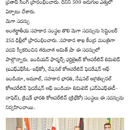
ప్రతాప్‌ సింగ్‌ ప్రారంభించారు. దీనిని 500 అడుగుల ఎత్తులో
ఏర్పాటు చేశారు.
మెగా సదస్సు
అంతర్జాతీయ సహకార సంస్థల తొలి మెగా సదస్సును సెప్టెంబర్‌
25న ఢిల్లీలో ప్రారంభించారు. సహకార శాఖ కేంద్ర మంత్రిగా
పదవి స్వీకరించిన తరువాత అమిత్‌ షా ఈ సదస్సులో
పాల్గొన్నారు. ఇండియన్‌ ఫార్మర్స్‌ ఫర్టిలైజర్‌ కోఆపరేటివ్‌ లిమిటెడ్‌
(ఐఎఫ్‌ఎఫ్‌సీఓ-ఇఫ్‌కో), నేషనల్‌ కోఆపరేటివ్‌ ఫెడరేషన్‌ ఆఫ్‌
ఇండియా, అమూల్‌, సహకార భారతి, నేషనల్‌ అగ్రికల్చరల్‌
కోఆపరేటివ్‌ ఫెడరేషన్‌ ఆఫ్‌ ఇండియా లిమిటెడ్‌ (ఎన్‌ఏఎఫ్‌ఈడీ-
నాఫెడ్‌), క్రిషక్‌ భారతి కోఆపరేటివ్‌ (క్రిభ్‌కో) సంస్థలు ఈ సదస్సును
నిర్వహించాయి.