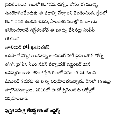
ప్రకటించింది. ఆటలో లింగసమానత్వం కోసం ఈ పదాన్ని
ఉపయోగించేందుకు ఈ పదాన్ని చేర్చాలని వెల్లడించింది. క్రీడల్లో
లింగ వివక్ష ఉండకూడదని, సాంకేతిక పదాల్లో కూడా అది
కనిపించరాదనే ఉద్దేశంతోనే ఈ మార్పు చేసినట్లు ఎంసీసీ
తెలిపింది.
జూనియర్‌ హాకీ ప్రపంచకప్‌
ఒడిషాలో నిర్వహించనున్న జూనియర్‌ హాకీ ప్రపంచకప్‌ టోర్నీ
లోగో, ట్రోఫీని సీఎం నవీన్‌ పట్నాయక్‌ సెప్టెంబర్‌ 23న
ఆవిష్కరించారు. కళింగ స్టేడియంలో నవంబర్‌ 24 నుంచి
డిసెంబర్‌ 5 వరకు ఈ టోర్నీ నిర్వహించనున్నారు. దీనిలో 16 జట్లు
పాల్గొననున్నాయి. 2016లో ఈ టోర్నమెంట్‌ను లక్నోలో
నిర్వహించారు.
పుస్తక సమీక్ష లేటెస్ట్‌ కరెంట్‌ అఫైర్స్‌