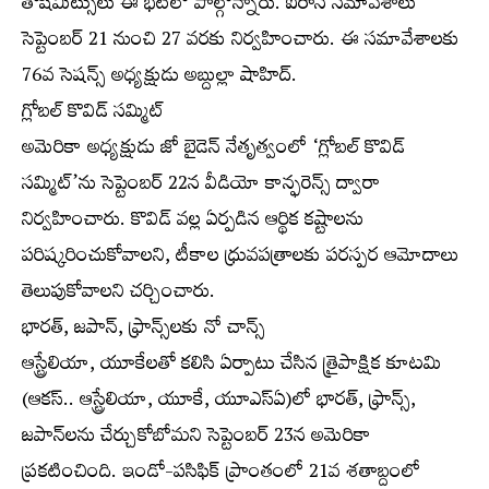
తొషిమిట్సులు ఈ భేటీలో పాల్గొన్నారు. ఐరాస సమావేశాలు
సెప్టెంబర్‌ 21 నుంచి 27 వరకు నిర్వహించారు. ఈ సమావేశాలకు
76వ సెషన్స్‌ అధ్యక్షుడు అబ్దుల్లా షాహిద్‌.
గ్లోబల్‌ కొవిడ్‌ సమ్మిట్‌
అమెరికా అధ్యక్షుడు జో బైడెన్‌ నేతృత్వంలో ‘గ్లోబల్‌ కొవిడ్‌
సమ్మిట్‌’ను సెప్టెంబర్‌ 22న వీడియో కాన్ఫరెన్స్‌ ద్వారా
నిర్వహించారు. కొవిడ్‌ వల్ల ఏర్పడిన ఆర్థిక కష్టాలను
పరిష్కరించుకోవాలని, టీకాల ధ్రువపత్రాలకు పరస్పర ఆమోదాలు
తెలుపుకోవాలని చర్చించారు.
భారత్‌, జపాన్‌, ఫ్రాన్స్‌లకు నో చాన్స్‌
ఆస్ట్రేలియా, యూకేలతో కలిసి ఏర్పాటు చేసిన త్రైపాక్షిక కూటమి
(ఆకస్‌.. ఆస్ట్రేలియా, యూకే, యూఎస్‌ఏ)లో భారత్‌, ఫ్రాన్స్‌,
జపాన్‌లను చేర్చుకోబోమని సెప్టెంబర్‌ 23న అమెరికా
ప్రకటించింది. ఇండో-పసిఫిక్‌ ప్రాంతంలో 21వ శతాబ్దంలో