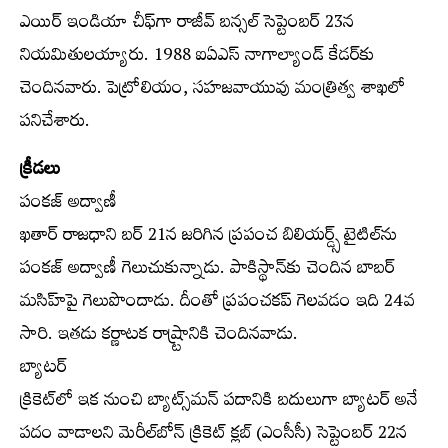
ఎయిర్‌ ఇండియా చీఫ్‌గా రాజీవ్‌ బన్సల్‌ సెప్టెంబర్‌ 23న
నియమితులయ్యారు. 1988 ఐఏఎస్‌ నాగాల్యాండ్‌ కేడర్‌కు
చెందినవారు. పెట్రోలియం, సహజవాయువు మంత్రిత్వ శాఖలో
పనిచేశారు.
క్రీడలు
పంకజ్‌ అద్వాణీ
ఖతార్‌ రాజధాని బర్‌ 21న జరిగిన ప్రపంచ బిలియర్డ్స్‌ టైటిల్‌ను
పంకజ్‌ అద్వాణీ గెలుచుకున్నాడు. పాకిస్థాన్‌కు చెందిన బాబర్‌
మసిహ్‌పై గెలుపొందాడు. దీంతో ప్రపంచకప్‌ గెలవడం ఇది 24వ
సారి. ఇతడు కర్ణాటక రాష్ర్టానికి చెందినవాడు.
బ్యాటర్‌
క్రికెట్‌లో ఇక నుంచి బ్యాట్స్‌మన్‌ పదానికి బదులుగా బ్యాటర్‌ అనే
పదం వాడాలని మెరీల్‌బోన్‌ క్రికెట్‌ క్లబ్‌ (ఎంసీసీ) సెప్టెంబర్‌ 22న