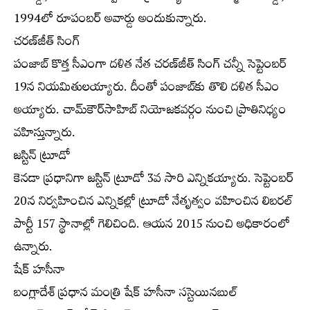
1994లో రూపంబర్‌ అవార్డు అందుకున్నారు.
చరణ్‌జీత్‌ సింగ్‌
పంజాబ్‌ కొత్త సీఎంగా దళిత నేత చరణ్‌జీత్‌ సింగ్‌ చన్నీ సెప్టెంబర్‌
19న నియమితులయ్యారు. దీంతో పంజాబ్‌కు తొలి దళిత సీఎం
అయ్యారు. చామ్‌కౌర్‌సాహిబ్‌ నియోజకవర్గం నుంచి ప్రాతినిధ్యం
వహిస్తున్నారు.
జస్టిన్‌ ట్రూడో
కెనడా ప్రధానిగా జస్టిన్‌ ట్రూడో 3వ సారి ఎన్నికయ్యారు. సెప్టెంబర్‌
20న నిర్వహించిన ఎన్నికల్లో ట్రూడో నేతృత్వం వహించిన లిబరల్‌
పార్టీ 157 స్థానాల్లో గెలిచింది. ఆయన 2015 నుంచి అధికారంలో
ఉన్నారు.
షేక్‌ హసీనా
బంగ్లాదేశ్‌ ప్రధాన మంత్రి షేక్‌ హసీనా సస్టెయినబుల్‌