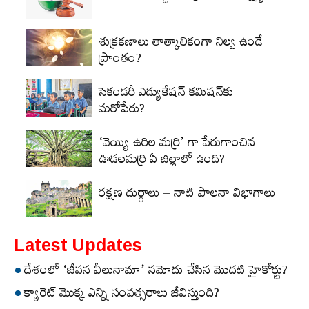
శుక్రకణాలు తాత్కాలికంగా నిల్వ ఉండే
ప్రాంతం?
సెకండరీ ఎడ్యుకేషన్‌ కమిషన్‌కు
మరోపేరు?
‘వెయ్యి ఉరిల మర్రి’ గా పేరుగాంచిన
ఊడలమర్రి ఏ జిల్లాలో ఉంది?
రక్షణ దుర్గాలు – నాటి పాలనా విభాగాలు
Latest Updates
దేశంలో ‘జీవన వీలునామా’ నమోదు చేసిన మొదటి హైకోర్టు?
క్యారెట్‌ మొక్క ఎన్ని సంవత్సరాలు జీవిస్తుంది?