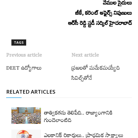
వేముల సైదులు
జీకే, కరెంట్‌ అఫైర్స్‌ నిపుణులు
ఆర్‌సీ రెడ్డి స్టడీ సర్కిల్‌ హైదరాబాద్‌
TAGS
Previous article
Next article
DEET ఉద్యోగాలు
ప్రజలతో మమేకమయ్యేది
సివిల్స్‌తోనే
RELATED ARTICLES
తాత్వికతను తెలిపేది.. రాజ్యాంగానికి
గుండెలాంటిది
ఎలకానిక్‌ రికార్డులు.. ప్రాథమిక సాక్ష్యాలు