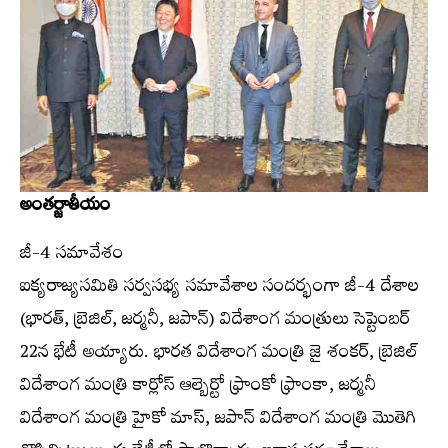
అంతర్జాతీయం
జీ-4 సమావేశం
ఐక్యరాజ్యసమితి సర్వసభ్య సమావేశాల సందర్భంగా జీ-4 దేశాల
(భారత్‌, బ్రెజిల్‌, జర్మనీ, జపాన్‌) విదేశాంగ మంత్రులు సెప్టెంబర్‌
22న భేటీ అయ్యారు. భారత విదేశాంగ మంత్రి జై శంకర్‌, బ్రెజిల్‌
విదేశాంగ మంత్రి కార్లోస్‌ ఆల్బెర్టో ఫ్రాంకో ఫ్రాంకా, జర్మనీ
విదేశాంగ మంత్రి హైకో మాస్‌, జపాన్‌ విదేశాంగ మంత్రి మొతెగి