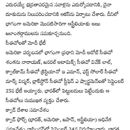
ఎదురయ్యే భద్రతాపరమైన సవాళ్లను ఎదుర్కోవడానికి, చైనా
దూకుడును నిలువరించడానికి ఆకస్‌ను ఏర్పాటు చేశారు. దీనిలో
భాగంగా అమెరికా మొదటిసారిగా ఆస్ట్రేలియాకు అణు
జలాంతర్గాములను సమకూర్చనుంది.
సీఈవోలతో మోదీ భేటీ
అమెరికా పర్యటనలో భాగంగా ప్రధాని మోదీ అడోబ్‌ సీఈవో
శంతను నారాయణ్‌, జనరల్‌ అటామిక్స్‌ సీఈవో వివేక్‌ లాల్‌,
క్వాల్‌కామ్‌ సీఈవో క్రిస్టియానో ఇ ఎమాన్‌, ఫస్ట్‌ సోలార్‌ సీఈవో
మార్క్‌ విద్మర్‌, బ్లాక్‌స్టోన్‌ సీఈవో స్టీఫెన్‌ ఎ ష్వార్జమెన్‌లతో సెప్టెంబర్‌
23న భేటీ అయ్యారు. భారత్‌లో పెట్టుబడులు పెట్టేందుకు ఆ
సీఈవోలు సుముఖత వ్యక్తం చేశారు.
క్వాడ్‌ దేశాల సమావేశం
క్వాడ్‌ ఫోర్స్‌ (భారత్‌, అమెరికా, జపాన్‌, ఆస్ట్రేలియా) అధినేత