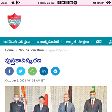
Apps:
Follow us on:
NT HOME:
అకడెమిక్ పరీక్షలు
ఇంటర్మీడియట్
అర్హత పరీక్షలు
టెట్
ప్
Home
Nipuna Education
పుస్తకావిష్కరణ
పుస్తకావిష్కరణ
October 3, 2021 / 01:33 AM IST