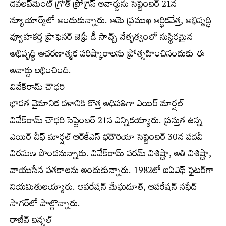
డెవలప్‌మెంట్‌ గ్రోత్‌ ప్రోగ్రెస్‌ అవార్డును సెప్టెంబర్‌ 21న
న్యూయార్క్‌లో అందుకున్నారు. ఆమె ప్రముఖ ఆర్థికవేత్త, అభివృద్ధి
వ్యూహకర్త ప్రొఫెసర్‌ జెఫ్రీ డీ సాచ్చ్‌ నేతృత్వంలో సుస్థిరమైన
అభివృద్ధి ఆచరణాత్మక పరిష్కారాలను ప్రోత్సహించినందుకు ఈ
అవార్డు లభించింది.
వివేక్‌రామ్‌ చౌధరి
భారత వైమానిక దళానికి కొత్త అధిపతిగా ఎయిర్‌ మార్షల్‌
వివేక్‌రామ్‌ చౌధరి సెప్టెంబర్‌ 21న ఎన్నికయ్యారు. ప్రస్తుత ఉన్న
ఎయిర్‌ చీఫ్‌ మార్షల్‌ ఆర్‌కేఎస్‌ భదౌరియా సెప్టెంబర్‌ 30న పదవీ
విరమణ పొందనున్నారు. వివేక్‌రామ్‌ పరమ్‌ విశిష్టా, అతి విశిష్టా,
వాయుసేన పతకాలను అందుకున్నారు. 1982లో ఐఏఎఫ్‌ ఫైటర్‌గా
నియమితులయ్యారు. ఆపరేషన్‌ మేఘదూత్‌, ఆపరేషన్‌ సఫేద్‌
సాగర్‌లో పాల్గొన్నారు.
రాజీవ్‌ బన్సల్‌