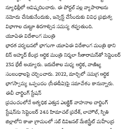
న్యూఢిల్లీలో ఆవిష్కరించారు. ఈ పోర్టల్‌ వల్ల వ్యాపారాలను
నమోదు చేసుకునేందుకు, ఇన్వెస్ట్‌ చేసేందుకు వివిధ ప్రభుత్వ
విభాగాల చుట్టూ తిరగాల్సిన సమస్య తప్పుతుంది.
యూఏఈ విదేశాంగ మంత్రి
భారత పర్యటనలో భాగంగా యూఏఈ విదేశాంగ మంత్రి థాని
బిన్‌ అహ్మద్‌ కేంద్ర ఆర్థిక మంత్రి నిర్మలా సీతారామన్‌తో సెప్టెంబర్‌
23న భేటీ అయ్యారు. ఇరుదేశాల మధ్య ఆర్థిక, వాణిజ్య
సంబంధాలపై చర్చించారు. 2022, మార్చిలో సమగ్ర ఆర్థిక
భాగస్వామ్య ఒప్పందం (సీఈపీఏ)పై సమావేశం కానున్నారు.
ఈవీ చార్జింగ్‌ స్టేషన్‌
ప్రపంచంలోనే అత్యధిక ఎత్తున ఎలక్ట్రిక్‌ వాహనాల చార్జింగ్‌
స్టేషన్‌ను సెప్టెంబర్‌ 24న హిమాచల్‌ ప్రదేశ్‌, లాహౌల్‌, స్పితి
జిల్లాలోని కాజా గ్రామంలో సబ్‌ డివిజనల్‌ మేజిస్ట్రేట్‌ మహేంద్ర