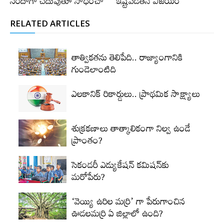
సరదాగా చదువుతూ సాధించా
ఇష్టపడితేనే విజయం
RELATED ARTICLES
తాత్వికతను తెలిపేది.. రాజ్యాంగానికి
గుండెలాంటిది
ఎలకానిక్‌ రికార్డులు.. ప్రాథమిక సాక్ష్యాలు
శుక్రకణాలు తాత్కాలికంగా నిల్వ ఉండే
ప్రాంతం?
సెకండరీ ఎడ్యుకేషన్‌ కమిషన్‌కు
మరోపేరు?
‘వెయ్యి ఉరిల మర్రి’ గా పేరుగాంచిన
ఊడలమర్రి ఏ జిల్లాలో ఉంది?