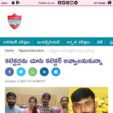
Apps:
Follow us on:
NT HOME:
అకడెమిక్ పరీక్షలు
ఇంటర్మీడియట్
అర్హత పరీక్షలు
టెట్
ప్
Home
Nipuna Education
కలెక్టర్లను చూసి కలెక్టర్‌ అవ్వాలనుకున్నా
కలెక్టర్లను చూసి కలెక్టర్‌ అవ్వాలనుకున్నా
October 3, 2021 / 01:54 AM IST