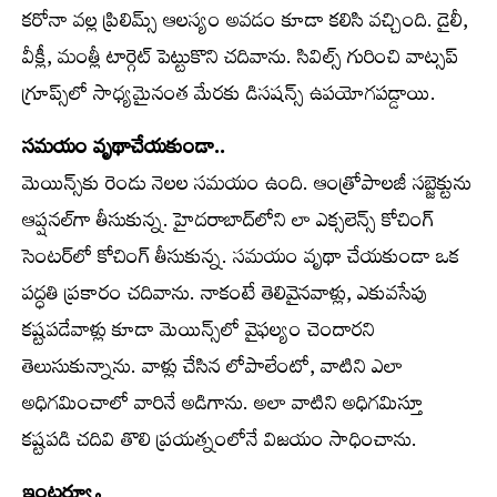
కరోనా వల్ల ప్రిలిమ్స్‌ ఆలస్యం అవడం కూడా కలిసి వచ్చింది. డైలీ,
వీక్లీ, మంత్లీ టార్గెట్‌ పెట్టుకొని చదివాను. సివిల్స్‌ గురించి వాట్సప్‌
గ్రూప్స్‌లో సాధ్యమైనంత మేరకు డిసషన్స్‌ ఉపయోగపడ్డాయి.
సమయం వృథాచేయకుండా..
మెయిన్స్‌కు రెండు నెలల సమయం ఉంది. ఆంత్రోపాలజీ సబ్జెక్టును
ఆప్షనల్‌గా తీసుకున్న. హైదరాబాద్‌లోని లా ఎక్సలెన్స్‌ కోచింగ్‌
సెంటర్‌లో కోచింగ్‌ తీసుకున్న. సమయం వృథా చేయకుండా ఒక
పద్ధతి ప్రకారం చదివాను. నాకంటే తెలివైనవాళ్లు, ఎకువసేపు
కష్టపడేవాళ్లు కూడా మెయిన్స్‌లో వైఫల్యం చెందారని
తెలుసుకున్నాను. వాళ్లు చేసిన లోపాలేంటో, వాటిని ఎలా
అధిగమించాలో వారినే అడిగాను. అలా వాటిని అధిగమిస్తూ
కష్టపడి చదివి తొలి ప్రయత్నంలోనే విజయం సాధించాను.