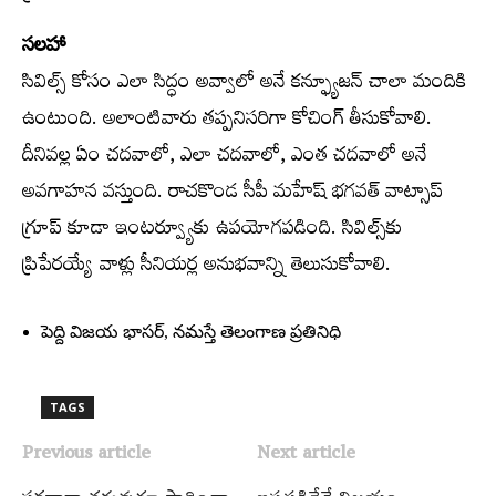
సలహా
సివిల్స్‌ కోసం ఎలా సిద్ధం అవ్వాలో అనే కన్ఫ్యూజన్‌ చాలా మందికి
ఉంటుంది. అలాంటివారు తప్పనిసరిగా కోచింగ్‌ తీసుకోవాలి.
దీనివల్ల ఏం చదవాలో, ఎలా చదవాలో, ఎంత చదవాలో అనే
అవగాహన వస్తుంది. రాచకొండ సీపీ మహేష్‌ భగవత్‌ వాట్సాప్‌
గ్రూప్‌ కూడా ఇంటర్వ్యూకు ఉపయోగపడింది. సివిల్స్‌కు
ప్రిపేరయ్యే వాళ్లు సీనియర్ల అనుభవాన్ని తెలుసుకోవాలి.
పెద్ది విజయ భాసర్‌, నమస్తే తెలంగాణ ప్రతినిధి
TAGS
Previous article
Next article