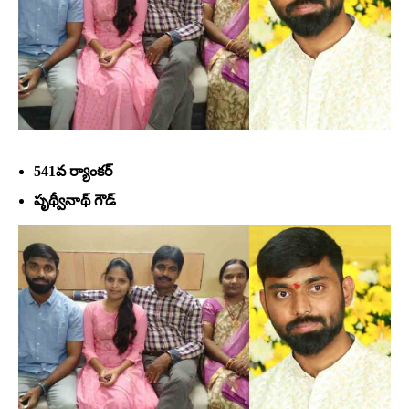
541వ ర్యాంకర్‌
పృథ్వీనాథ్‌ గౌడ్‌