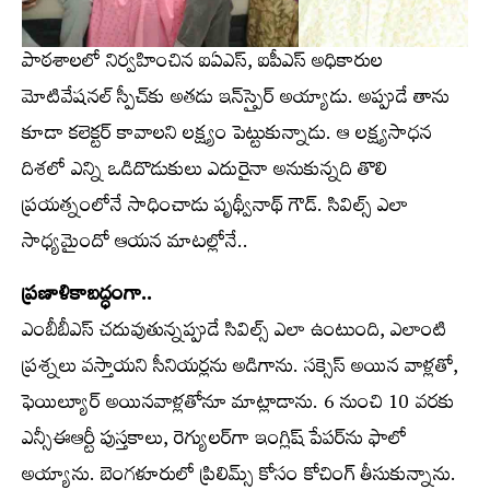
పాఠశాలలో నిర్వహించిన ఐఏఎస్‌, ఐపీఎస్‌ అధికారుల
మోటివేషనల్‌ స్పీచ్‌కు అతడు ఇన్‌స్పైర్‌ అయ్యాడు. అప్పుడే తాను
కూడా కలెక్టర్‌ కావాలని లక్ష్యం పెట్టుకున్నాడు. ఆ లక్ష్యసాధన
దిశలో ఎన్ని ఒడిదొడుకులు ఎదురైనా అనుకున్నది తొలి
ప్రయత్నంలోనే సాధించాడు పృథ్వీనాథ్‌ గౌడ్‌. సివిల్స్‌ ఎలా
సాధ్యమైందో ఆయన మాటల్లోనే..
ప్రణాళికాబద్ధంగా..
ఎంబీబీఎస్‌ చదువుతున్నప్పుడే సివిల్స్‌ ఎలా ఉంటుంది, ఎలాంటి
ప్రశ్నలు వస్తాయని సీనియర్లను అడిగాను. సక్సెస్‌ అయిన వాళ్లతో,
ఫెయిల్యూర్‌ అయినవాళ్లతోనూ మాట్లాడాను. 6 నుంచి 10 వరకు
ఎన్సీఈఆర్టీ పుస్తకాలు, రెగ్యులర్‌గా ఇంగ్లిష్‌ పేపర్‌ను ఫాలో
అయ్యాను. బెంగళూరులో ప్రిలిమ్స్‌ కోసం కోచింగ్‌ తీసుకున్నాను.