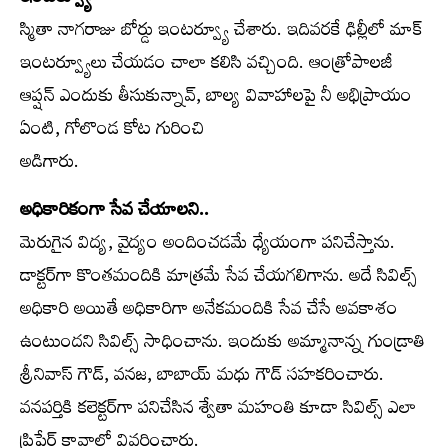
ఇంటర్వ్యూ
స్మితా నాగరాజు బోర్డు ఇంటర్వ్యూ చేశారు. ఇదివరకే ఢిల్లీలో మాక్‌
ఇంటర్వ్యూలు చేయడం చాలా కలిసి వచ్చింది. ఆంత్రోపాలజీ
ఆప్షన్‌ ఎందుకు తీసుకున్నావ్‌, బాల్య వివాహాలపై నీ అభిప్రాయం
ఏంటి, గోలొండ కోట గురించి
అడిగారు.
అధికారికంగా సేవ చేయాలని..
మెరుగైన విద్య, వైద్యం అందించడమే ధ్యేయంగా పనిచేస్తాను.
డాక్టర్‌గా కొంతమందికి మాత్రమే సేవ చేయగలిగాను. అదే సివిల్స్‌
అధికారి అయితే అధికారిగా అనేకమందికి సేవ చేసే అవకాశం
ఉంటుందని సివిల్స్‌ సాధించాను. ఇందుకు అమ్మానాన్న గుండ్రాతి
శ్రీనివాస్‌ గౌడ్‌, వనజ, బాబాయ్‌ మధు గౌడ్‌ సహకరించారు.
వనపర్తికి కలెక్టర్‌గా పనిచేసిన శ్వేతా మహంతి కూడా సివిల్స్‌ ఎలా
ప్రిపేర్‌ కావాలో వివరించారు.