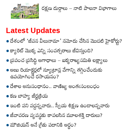
రక్షణ దుర్గాలు – నాటి పాలనా విభాగాలు
Latest Updates
దేశంలో ‘జీవన వీలునామా’ నమోదు చేసిన మొదటి హైకోర్టు?
క్యారెట్‌ మొక్క ఎన్ని సంవత్సరాలు జీవిస్తుంది?
ప్రపంచ ప్రసిద్ధి అగాధాలు – ఐక్యరాజ్యసమితి లక్ష్యాలు
అణు రియాక్టర్లలో న్యూట్రాన్ల వేగాన్ని తగ్గించేందుకు
ఉపయోగించే రసాయనం?
దేశాల అనుసంధానం.. వాణిజ్య అంతఃసంబంధం
కణ బాహ్య జీర్ణక్రియ
ఇంటి పని వద్దన్నవారు.. స్వీయ శిక్షణ ఉండాలన్నవారు
జీవావరణ వ్యవస్థకు కావలసిన మూలశక్తి దారులు?
మౌజియన్‌ అనే గ్రీకు పదానికి అర్థం?