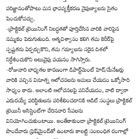
పరిజ్ఞానంతోపాటు మన భావవ్యక్తీకరణ నైపుణ్యాలను సైతం
పెంచుకోవచ్చు.
-ప్రాక్టికల్ ట్రెయినింగ్ నిబద్ధతతో పూర్తిచేసిన వారికి వారిపైన
నమ్మకం పెరుగుతుంది. ఆత్మవిశ్వాసం కలిగి తమ కెరీర్‌పై
స్పష్టతను ఏర్పర్చుకొని, తమ గమ్యాలను సరైన దిశలో
నిర్దేశించుకొని అటువైపు పయనం సాగిస్తారు.
-రోజువారి బాధ్యతల కారణంగా డిపార్ట్‌మెంట్ హెడ్/మేనేజర్లు
వారికి వచ్చిన వినూత్న ఆలోచనలను అమలు చేయడం ఒక్కోసారి
సాధ్యం కాదు. అలాంటి ఆలోచనలపై పనిచేయడం, వాటి ద్వారా
ఎదురయ్యే పరిస్థితులను పరిశీలించడానికి ఆడిట్ సంస్థలు ప్రాక్టికల్
ట్రెయినీ అసిస్టెంట్‌గా చేరినవారి సేవలను
వినియోగించుకుంటాయి. అంతేకాకుండా ప్రాక్టికల్ ట్రెయినింగ్
పొందేవారు ఫ్రెష్‌మైండ్‌తో ఉంటారు కాబట్టి సంబంధిత రంగాల్లో