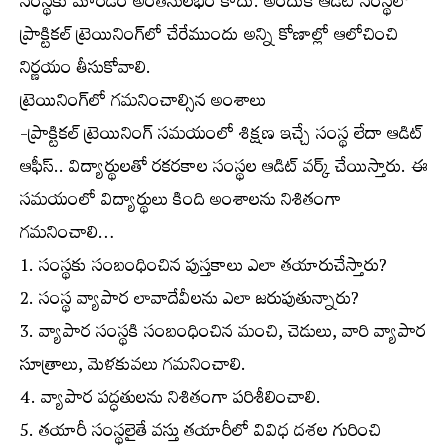
సంస్థకు మారడం అంతసులభం కాదు. అందుకే ఆడిట్ సంస్థలో
ప్రాక్టికల్ ట్రెయినింగ్‌లో చేరేముందు అన్ని కోణాల్లో ఆలోచించి
నిర్ణయం తీసుకోవాలి.
ట్రెయినింగ్‌లో గమనించాల్సిన అంశాలు
-ప్రాక్టికల్ ట్రెయినింగ్ సమయంలో శిక్షణ ఇచ్చే సంస్థ లేదా ఆడిట్
ఆఫీస్.. విద్యార్థులతో రకరకాల సంస్థల ఆడిట్ వర్క్ చేయిస్తారు. ఈ
సమయంలో విద్యార్థులు కింది అంశాలను నిశితంగా
గమనించాలి…
1. సంస్థకు సంబంధించిన పుస్తకాలు ఎలా తయారుచేస్తారు?
2. సంస్థ వ్యాపార లావాదేవీలను ఎలా జరుపుతున్నారు?
3. వ్యాపార సంస్థకి సంబంధించిన మంచి, చెడులు, వారి వ్యాపార
సూత్రాలు, మెళకువలు గమనించాలి.
4. వ్యాపార పద్ధతులను నిశితంగా పరిశీలించాలి.
5. తయారీ సంస్థలైతే వస్తు తయారీలో వివిధ దశల గురించి