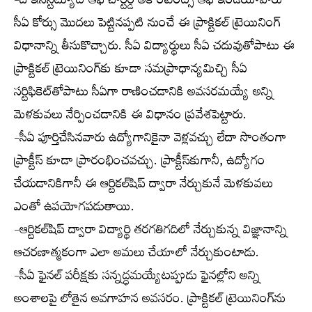
-ది ఇన్‌స్టిట్యూట్ ఆఫ్ చార్టర్డ్ అకౌంటెంట్స్ ఆఫ్ ఇండియావారు
సీఏ కోర్సు మొదలు పెట్టినప్పటి నుంచే ఈ ప్రాక్టికల్ ట్రెయినింగ్
విధానాన్ని తీసుకొచ్చారు. సీఏ విద్యార్థులు సీఏ చదువుతోపాటు ఈ
ప్రాక్టికల్ ట్రెయినింగ్‌కు కూడా సమప్రాధాన్యమిచ్చి సీఏ
సర్టిఫికెట్‌తోపాటు సీఏగా రాణించడానికి అవసరమయ్యే అన్ని
మెళకువలు నేర్పించడానికి ఈ విధానం ప్రవేశపెట్టారు.
-సీఏ పూర్తిచేసినవారు ఉద్యోగానికైనా వెళ్లవచ్చు లేదా సొంతంగా
ప్రాక్టీస్ కూడా ప్రారంభించవచ్చు. ప్రాక్టీస్‌కుగానీ, ఉద్యోగం
చేయడానికిగానీ ఈ ఆర్టికల్‌షిప్ ద్వారా నేర్చుకునే మెళకువలు
ఎంతో ఉపయోగపడుతాయి.
-ఆర్టికల్‌షిప్ ద్వారా విద్యార్థి తరగతిగదిలో నేర్చుకున్న విజ్ఞానాన్ని
ఆచరణాత్మకంగా ఎలా అమలు చేయాలో నేర్చుకుంటాడు.
-సీఏ ఫైనల్ పరీక్షకు సన్నద్ధమయ్యేటప్పుడు ఫైనల్లోని అన్ని
అంశాలపై లోతైన అవగాహన అవసరం. ప్రాక్టికల్ ట్రెయినింగ్‌ను