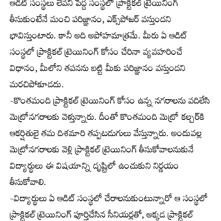
ఆడిట్ సంస్థలు లేవని పెద్ద సంస్థలో ప్రాక్టికల్ ట్రెయినింగ్
తీసుకుంటేనే మంచి పరిజ్ఞానం, ఎక్స్‌పోజర్ వస్తుందని
భావిస్తుంటారు. కానీ అది అపోహమాత్రమే. మీరు ఏ ఆడిట్
సంస్థలో ప్రాక్టికల్ ట్రెయినింగ్ కోసం చేరినా వ్యవహరించే
విధానం, మీలోని తపనను బట్టి మీకు పరిజ్ఞానం వస్తుందని
మరచిపోకూడదు.
-కొంతమంది ప్రాక్టికల్ ట్రెయినింగ్ కోసం ఉన్న నగరాలను వదిలేసి
మెట్రోనగరాలకు వెళ్తున్నారు. దీంతో కొంతమంది మెట్రో కల్చర్‌కి
ఆకర్షితులై తమ దిశమారి తప్పటడుగులు వేస్తున్నారు. అందువల్ల
మెట్రోనగరాలకు వెళ్లి ప్రాక్టికల్ ట్రెయినింగ్ తీసుకోవాలనుకునే
విద్యార్థులు ఈ విషయాన్ని దృష్టిలో ఉంచుకుని నిర్ణయం
తీసుకోవాలి.
-విద్యార్థులు ఏ ఆడిట్ సంస్థలో చేరాలనుకుంటున్నారో ఆ సంస్థలో
ప్రాక్టికల్ ట్రెయినింగ్ పూర్తిచేసిన సీనియర్లతో, అక్కడ ప్రాక్టికల్