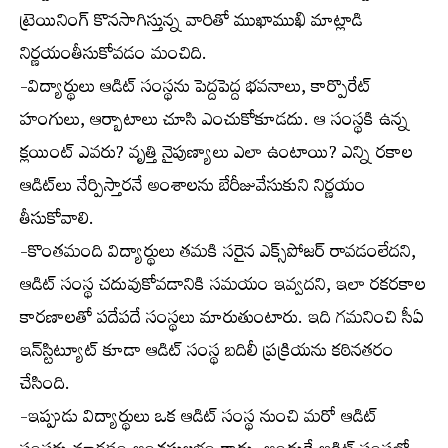
ట్రెయినింగ్ కొనసాగిస్తున్న వారితో ముఖాముఖి మాట్లాడి
నిర్ణయంతీసుకోవడం మంచిది.
-విద్యార్థులు ఆడిట్ సంస్థను పెద్దపెద్ద భవనాలు, కార్పొరేట్
హంగులు, ఆర్బాటాలు చూసి ఎంచుకోకూడదు. ఆ సంస్థకి ఉన్న
క్లయింట్ ఎవరు? వృత్తి నైపుణ్యాలు ఎలా ఉంటాయి? ఎన్ని రకాల
ఆడిట్‌లు నేర్పిస్తారనే అంశాలను బేరీజువేసుకుని నిర్ణయం
తీసుకోవాలి.
-కొంతమంది విద్యార్థులు తమకి సరైన ఎక్స్‌పోజర్ రావడంలేదని,
ఆడిట్ సంస్థ చదువుకోవడానికి సమయం ఇవ్వదని, ఇలా రకరకాల
కారణాలతో పదేపదే సంస్థలు మారుతుంటారు. ఇది గమనించి సీఏ
ఇన్‌స్టిట్యూట్ కూడా ఆడిట్ సంస్థ బదిలీ ప్రక్రియను కఠినతరం
చేసింది.
-ఇప్పుడు విద్యార్థులు ఒక ఆడిట్ సంస్థ నుంచి మరో ఆడిట్