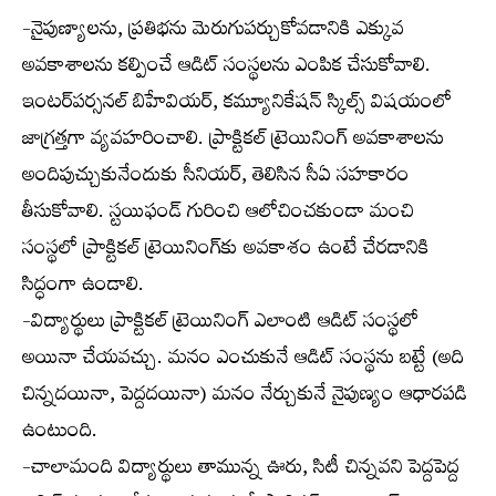
-నైపుణ్యాలను, ప్రతిభను మెరుగుపర్చుకోవడానికి ఎక్కువ
అవకాశాలను కల్పించే ఆడిట్ సంస్థలను ఎంపిక చేసుకోవాలి.
ఇంటర్‌పర్సనల్ బిహేవియర్, కమ్యూనికేషన్ స్కిల్స్ విషయంలో
జాగ్రత్తగా వ్యవహరించాలి. ప్రాక్టికల్ ట్రెయినింగ్ అవకాశాలను
అందిపుచ్చుకునేందుకు సీనియర్, తెలిసిన సీఏ సహకారం
తీసుకోవాలి. స్టయిఫండ్ గురించి ఆలోచించకుండా మంచి
సంస్థలో ప్రాక్టికల్ ట్రెయినింగ్‌కు అవకాశం ఉంటే చేరడానికి
సిద్ధంగా ఉండాలి.
-విద్యార్థులు ప్రాక్టికల్ ట్రెయినింగ్ ఎలాంటి ఆడిట్ సంస్థలో
అయినా చేయవచ్చు. మనం ఎంచుకునే ఆడిట్ సంస్థను బట్టే (అది
చిన్నదయినా, పెద్దదయినా) మనం నేర్చుకునే నైపుణ్యం ఆధారపడి
ఉంటుంది.
-చాలామంది విద్యార్థులు తామున్న ఊరు, సిటీ చిన్నవని పెద్దపెద్ద