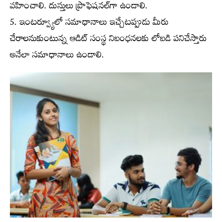
వహించాలి. దుస్తులు ప్రొఫెషనల్‌గా ఉండాలి.
5. ఇంటర్వ్యూలో సమాధానాలు ఇచ్చేటప్పుడు మీరు
చేరాలనుకుంటున్న ఆడిట్ సంస్థ నిబంధనలకు లోబడి పనిచేస్తారు
అనేలా సమాధానాలు ఉండాలి.