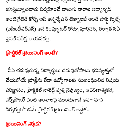
ట్రెయినింగ్‌లో రెండున్నరేండ్ల శిక్షణ పూర్తిచేశాక, సీఏ
ఇన్‌స్టిట్యూట్‌వారు నిర్వహించే నాలుగు వారాల అడ్వాన్స్‌డ్
ఇంటిగ్రేటెడ్ కోర్స్ ఆన్ ఇన్ఫర్మేషన్ టెక్నాలజీ అండ్ సాఫ్ట్ స్కిల్స్
(ఐసీఐటీఎస్‌ఎస్) అనే కంప్యూటర్ కోర్సు పూర్తిచేసి, తర్వాత సీఏ
ఫైనల్ పరీక్ష రాయవచ్చు.
ప్రాక్టికల్ ట్రెయినింగ్ అంటే?
-సీఏ చదువుతున్న విద్యార్థులు చదువుతోపాటు భవిష్యత్తులో
చేయబోయే ప్రాక్టీసు లేదా ఉద్యోగాలకు సంబంధించిన విషయ
పరిజ్ఞానం, ప్రాక్టికల్ నాలెడ్జ్ వృత్తి నైపుణ్యం, ఆచరణాత్మకత,
ఎక్స్‌పోజర్ వంటి అంశాలపై ముందుగానే అవగాహన
ఏర్పర్చుకోవడమే ప్రాక్టికల్ ట్రెయినింగ్ ఉద్దేశం.
ట్రెయినింగ్ ఎక్కడ?