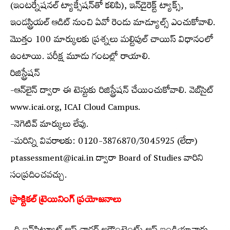
(ఇంటర్నేషనల్ ట్యాక్సేషన్‌తో కలిపి), ఇన్‌డైరెక్ట్ ట్యాక్స్,
ఇండస్ట్రియల్ ఆడిట్ నుంచి ఏవో రెండు మాడ్యూల్స్ ఎంచుకోవాలి.
మొత్తం 100 మార్కులకు ప్రశ్నలు మల్టిపుల్ చాయిస్ విధానంలో
ఉంటాయి. పరీక్ష మూడు గంటల్లో రాయాలి.
రిజిస్ట్రేషన్
-ఆన్‌లైన్ ద్వారా ఈ టెస్టుకు రిజిస్ట్రేషన్ చేయించుకోవాలి. వెబ్‌సైట్
www.icai.org, ICAI Cloud Campus.
-నెగెటివ్ మార్కులు లేవు.
-మరిన్ని వివరాలకు: 0120-3876870/3045925 (లేదా)
ptassessment@icai.in ద్వారా Board of Studies వారిని
సంప్రదించవచ్చు.
ప్రాక్టికల్ ట్రెయినింగ్ ప్రయోజనాలు