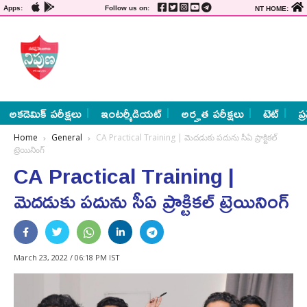
Apps:
Follow us on:
NT HOME:
అకడెమిక్ పరీక్షలు
ఇంటర్మీడియట్
అర్హత పరీక్షలు
టెట్
ప్
Home
General
CA Practical Training | మెదడుకు పదును సీఏ ప్రాక్టికల్
ట్రెయినింగ్
CA Practical Training |
మెదడుకు పదును సీఏ ప్రాక్టికల్ ట్రెయినింగ్
March 23, 2022 / 06:18 PM IST