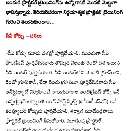
అందుకే ప్రాక్టికల్ ట్రెయినింగ్‌ను ఉద్యోగానికి మొదటి మెట్టుగా
భావిస్తున్నారు. కెరియర్‌పరంగా నిర్ణయాత్మక ప్రాక్టికల్ ట్రెయినింగ్
గురించి తెలుసుకుందాం…
సీఏ కోర్సు – దశలు
-సీఏ కోర్సు మూడు దశల్లో పూర్తిచేయాలి. ముందుగా సీఏ
ఫౌండేషన్ పూర్తిచేసినవారు తొమ్మిది నెలలకు రెండో దశ అయిన
సీఏ ఇంటర్ పూర్తిచేయాలి. సీఏ ఇంటర్‌లోని మొదటి గ్రూప్‌కానీ,
రెండో గ్రూప్‌కానీ, లేదా రెండు గ్రూప్‌లూ పూర్తిచేసినవారు సీఏ
ఇన్‌స్టిట్యూట్ నిర్వహించే నాలుగువారాల ఇంటిగ్రేటెడ్ కోర్స్ ఆన్
ఇన్ఫర్మేషన్ టెక్నాలజీ అండ్ సాఫ్ట్ స్కిల్స్ (ఐసీఐటీఎస్‌ఎస్) అనే
కంప్యూటర్ కోర్సును పూర్తిచేయాలి. తర్వాత మూడేండ్లపాటు
ప్రాక్టికల్ ట్రెయినింగ్ తీసుకోవాలి. మూడేండ్ల ప్రాక్టికల్