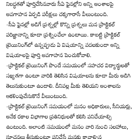
నిబద్ధతతో పూర్తిచేసినవారు సీఏ ఫైనల్లోని అన్ని అంశాలపై
అవగాహన ఏర్పడి పరీక్షలు చక్కగారాసే వీలుంటుంది.
-సీఏ ఫైనల్లో అడిగే ప్రశ్నల్లో కొన్ని ప్రశ్నలు మన ప్రాక్టికల్
పరిజ్ఞానాన్ని కూడా ప్రశ్నించేలా ఉంటాయి. కాబట్టి ప్రాక్టికల్
ట్రెయినింగ్‌లో ఉన్నప్పుడు ఏ విషయాన్ని వదలకుండా అన్ని
విషయాలపై పూర్తి అవగాహన పెంచుకోవాలి.
-ప్రాక్టికల్ ట్రెయినింగ్ పొందే సమయంలో సహచర విద్యార్థులతో
సఖ్యతగా ఉంటూ వారికి తెలిసిన విషయాలను కూడా మీరు అడిగి
తెలుసుకుంటూ ఉండాలి. దీనివల్ల మీకు తెలియని అంశాలను
ఆకళింపుచేసుకొనే వీలుంటుంది.
-ప్రాక్టికల్ ట్రెయినింగ్ సమయంలో మనం అధికారులు, సీనియర్లు,
అనేక రకాల విభాగాల ప్రతినిధులతో కలిసి పనిచేయాల్సి
ఉంటుంది. అలాంటి సమయంలో మనం వారి నుంచి సలహాలు,
సూచనలు తీసుకుంటూ పనిచేస్తే మనకు కావాల్సిన