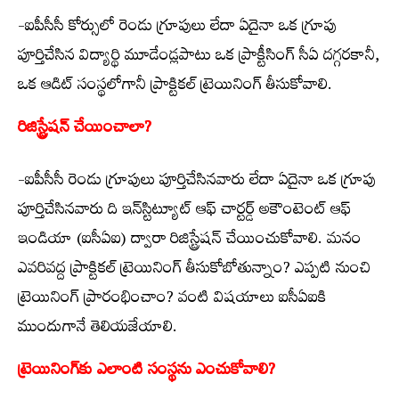
-ఐపీసీసీ కోర్సులో రెండు గ్రూపులు లేదా ఏదైనా ఒక గ్రూపు
పూర్తిచేసిన విద్యార్థి మూడేండ్లపాటు ఒక ప్రాక్టీసింగ్ సీఏ దగ్గరకానీ,
ఒక ఆడిట్ సంస్థలోగానీ ప్రాక్టికల్ ట్రెయినింగ్ తీసుకోవాలి.
రిజిస్ట్రేషన్ చేయించాలా?
-ఐపీసీసీ రెండు గ్రూపులు పూర్తిచేసినవారు లేదా ఏదైనా ఒక గ్రూపు
పూర్తిచేసినవారు ది ఇన్‌స్టిట్యూట్ ఆఫ్ చార్టర్డ్ అకౌంటెంట్ ఆఫ్
ఇండియా (ఐసీఏఐ) ద్వారా రిజిస్ట్రేషన్ చేయించుకోవాలి. మనం
ఎవరివద్ద ప్రాక్టికల్ ట్రెయినింగ్ తీసుకోబోతున్నాం? ఎప్పటి నుంచి
ట్రెయినింగ్ ప్రారంభించాం? వంటి విషయాలు ఐసీఏఐకి
ముందుగానే తెలియజేయాలి.
ట్రెయినింగ్‌కు ఎలాంటి సంస్థను ఎంచుకోవాలి?