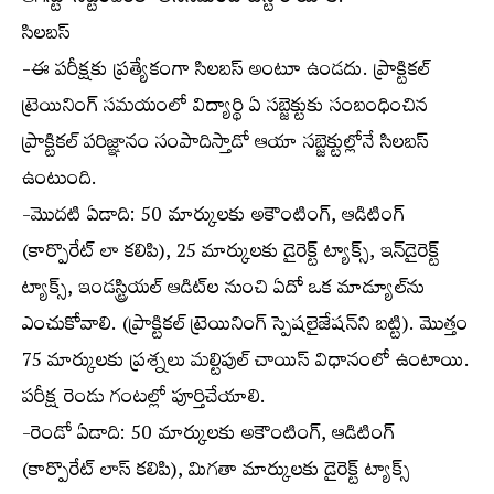
ఆగస్టు-సెప్టెంబర్‌లో అసెస్‌మెంట్ టెస్ట్ రాయాలి.
సిలబస్
-ఈ పరీక్షకు ప్రత్యేకంగా సిలబస్ అంటూ ఉండదు. ప్రాక్టికల్
ట్రెయినింగ్ సమయంలో విద్యార్థి ఏ సబ్జెక్టుకు సంబంధించిన
ప్రాక్టికల్ పరిజ్ఞానం సంపాదిస్తాడో ఆయా సబ్జెక్టుల్లోనే సిలబస్
ఉంటుంది.
-మొదటి ఏడాది: 50 మార్కులకు అకౌంటింగ్, ఆడిటింగ్
(కార్పొరేట్ లా కలిపి), 25 మార్కులకు డైరెక్ట్ ట్యాక్స్, ఇన్‌డైరెక్ట్
ట్యాక్స్, ఇండస్ట్రియల్ ఆడిట్‌ల నుంచి ఏదో ఒక మాడ్యూల్‌ను
ఎంచుకోవాలి. (ప్రాక్టికల్ ట్రెయినింగ్ స్పెషలైజేషన్‌ని బట్టి). మొత్తం
75 మార్కులకు ప్రశ్నలు మల్టిపుల్ చాయిస్ విధానంలో ఉంటాయి.
పరీక్ష రెండు గంటల్లో పూర్తిచేయాలి.
-రెండో ఏడాది: 50 మార్కులకు అకౌంటింగ్, ఆడిటింగ్
(కార్పొరేట్ లాస్ కలిపి), మిగతా మార్కులకు డైరెక్ట్ ట్యాక్స్