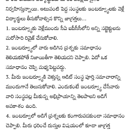
పొందాలనుకునే విద్యార్థులకు మౌకిక పరీక్షలు సైతం
నిర్వహిస్తున్నాయి. అటువంటి పెద్ద సంస్థలకు ఇంటర్వ్యూలకు వెళ్లే
విద్యార్థులు తీసుకోవాల్సిన కొన్ని జాగ్రత్తలు…
1. ఇంటర్వ్యూకు వెళ్లేముందు సీఏ ఐపీసీసీలోని అన్ని సబ్జెక్టులను
మరోసారి రివైజ్ చేసుకోవాలి.
2. ఇంటర్వ్యూలో వారు అడిగిన ప్రశ్నకు సమాధానం
తెలియకపోతే నిజాయితీగా తెలియదని చెప్పాలి. ఏదో ఒక
సమాధానం చెప్పి మభ్యపెట్టవద్దు.
3. మీరు ఇంటర్వ్యూకి వెళ్తున్న ఆడిట్ సంస్థ పూర్తి సమాచారాన్ని
ముందుగానే తెలుసుకోవాలి. ఎందుకంటే ఇంటర్వ్యూ చేసేవారు
వారి సంస్థపట్ల మీకున్న అభిప్రాయాన్ని తెలపాలని అడిగే
అవకాశం ఉంది.
4. ఇంటర్వూలో అడిగే ప్రశ్నలకు కంగారుపడకుండా సమాధానం
చెప్పాలి. మీరు ధరించే దుస్తుల విషయంలో కూడా జాగ్రత్త