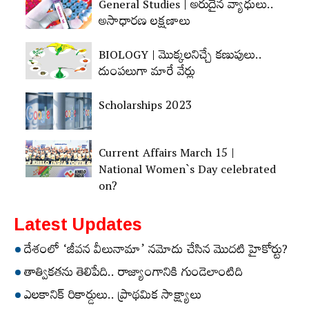
General Studies | అరుదైన వ్యాధులు..
అసాధారణ లక్షణాలు
BIOLOGY | మొక్కలనిచ్చే కణుపులు..
దుంపలుగా మారే వేర్లు
Scholarships 2023
Current Affairs March 15 |
National Women`s Day celebrated
on?
Latest Updates
దేశంలో ‘జీవన వీలునామా’ నమోదు చేసిన మొదటి హైకోర్టు?
తాత్వికతను తెలిపేది.. రాజ్యాంగానికి గుండెలాంటిది
ఎలకానిక్‌ రికార్డులు.. ప్రాథమిక సాక్ష్యాలు