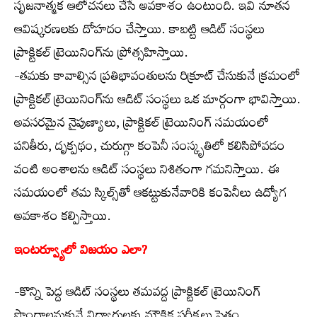
సృజనాత్మక ఆలోచనలు చేసే అవకాశం ఉంటుంది. ఇవి నూతన
ఆవిష్కరణలకు దోహదం చేస్తాయి. కాబట్టి ఆడిట్ సంస్థలు
ప్రాక్టికల్ ట్రెయినింగ్‌ను ప్రోత్సహిస్తాయి.
-తమకు కావాల్సిన ప్రతిభావంతులను రిక్రూట్ చేసుకునే క్రమంలో
ప్రాక్టికల్ ట్రెయినింగ్‌ను ఆడిట్ సంస్థలు ఒక మార్గంగా భావిస్తాయి.
అవసరమైన నైపుణ్యాలు, ప్రాక్టికల్ ట్రెయినింగ్ సమయంలో
పనితీరు, దృక్పథం, చురుగ్గా కంపెనీ సంస్కృతిలో కలిసిపోవడం
వంటి అంశాలను ఆడిట్ సంస్థలు నిశితంగా గమనిస్తాయి. ఈ
సమయంలో తమ స్కిల్స్‌తో ఆకట్టుకునేవారికి కంపెనీలు ఉద్యోగ
అవకాశం కల్పిస్తాయి.
ఇంటర్వ్యూలో విజయం ఎలా?
-కొన్ని పెద్ద ఆడిట్ సంస్థలు తమవద్ద ప్రాక్టికల్ ట్రెయినింగ్