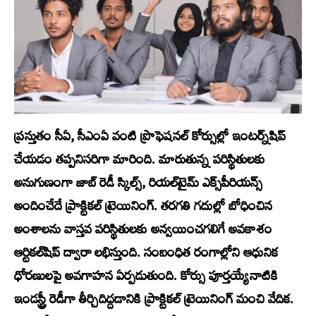
ప్రస్తుతం సీఏ, సీఎంఏ వంటి ప్రొఫెషనల్ కోర్సుల్లో ఇంటర్న్‌షిప్
చేయడం తప్పనిసరిగా మారింది. మారుతున్న పరిస్థితులకు
అనుగుణంగా జాబ్ రెడీ స్కిల్స్, రియల్‌టైమ్ ఎక్స్‌పీరియన్స్
అందించేదే ప్రాక్టికల్ ట్రెయినింగ్. తరగతి గదుల్లో బోధించిన
అంశాలను వాస్తవ పరిస్థితులకు అన్వయించగలిగే అవకాశం
ఆర్టికల్‌షిప్ ద్వారా లభిస్తుంది. సంబంధిత రంగాల్లోని ఆధునిక
ధోరణులపై అవగాహన ఏర్పడుతుంది. కోర్సు పూర్తయ్యేనాటికి
ఇండస్ట్రీ రెడీగా తీర్చిదిద్దడానికి ప్రాక్టికల్ ట్రెయినింగ్ మంచి వేదిక.