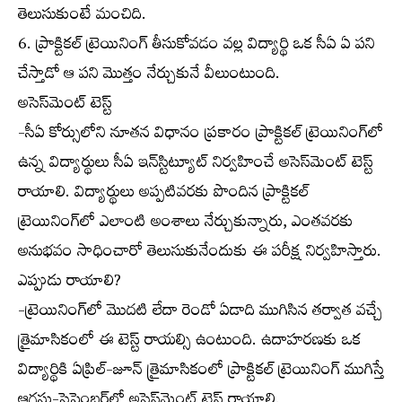
తెలుసుకుంటే మంచిది.
6. ప్రాక్టికల్ ట్రెయినింగ్ తీసుకోవడం వల్ల విద్యార్థి ఒక సీఏ ఏ పని
చేస్తాడో ఆ పని మొత్తం నేర్చుకునే వీలుంటుంది.
అసెస్‌మెంట్ టెస్ట్
-సీఏ కోర్సులోని నూతన విధానం ప్రకారం ప్రాక్టికల్ ట్రెయినింగ్‌లో
ఉన్న విద్యార్థులు సీఏ ఇన్‌స్టిట్యూట్ నిర్వహించే అసెస్‌మెంట్ టెస్ట్
రాయాలి. విద్యార్థులు అప్పటివరకు పొందిన ప్రాక్టికల్
ట్రెయినింగ్‌లో ఎలాంటి అంశాలు నేర్చుకున్నారు, ఎంతవరకు
అనుభవం సాధించారో తెలుసుకునేందుకు ఈ పరీక్ష నిర్వహిస్తారు.
ఎప్పుడు రాయాలి?
-ట్రెయినింగ్‌లో మొదటి లేదా రెండో ఏడాది ముగిసిన తర్వాత వచ్చే
త్రైమాసికంలో ఈ టెస్ట్ రాయల్సి ఉంటుంది. ఉదాహరణకు ఒక
విద్యార్థికి ఏప్రిల్-జూన్ త్రైమాసికంలో ప్రాక్టికల్ ట్రెయినింగ్ ముగిస్తే