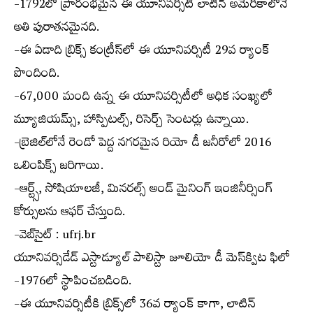
-1792లో ప్రారంభమైన ఈ యూనివర్సిటీ లాటిన్ అమెరికాలోనే
అతి పురాతనమైనది.
-ఈ ఏడాది బ్రిక్స్ కంట్రీస్‌లో ఈ యూనివర్సిటీ 29వ ర్యాంక్
పొందింది.
-67,000 మంది ఉన్న ఈ యూనివర్సిటీలో అధిక సంఖ్యలో
మ్యూజియమ్స్, హాస్పిటల్స్, రిసెర్చ్ సెంటర్లు ఉన్నాయి.
-బ్రెజిల్‌లోనే రెండో పెద్ద నగరమైన రియో డీ జనీరోలో 2016
ఒలింపిక్స్ జరిగాయి.
-ఆర్ట్స్, సోషియాలజీ, మినరల్స్ అండ్ మైనింగ్ ఇంజినీర్సింగ్
కోర్సులను ఆఫర్ చేస్తుంది.
-వెబ్‌సైట్ : ufrj.br
యూనివర్సిడేడ్ ఎస్టాడ్యూల్ పాలిస్టా జూలియో డీ మెస్‌క్విట ఫిలో
-1976లో స్థాపించబడింది.
-ఈ యూనివర్సిటీకి బ్రిక్స్‌లో 36వ ర్యాంక్ కాగా, లాటిన్