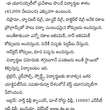
-ఈ యూనివర్సిటీలో ప్రవేశాలు పొందే విద్యార్థుల శాతం
(45,000 వేలమంది) ఎక్కువగా ఉంటుంది.
-డిప్లొమా, బ్యాచిలర్ డిగ్రీ, మాస్టర్ డిగ్రీ, డాక్టరేట్ డిగ్రీ అనేక రకాల
ప్రోగ్రామ్స్‌తో పాటు విద్యా సంబంధమైన కోర్సులను అందిస్తుంది.
-అంతేకాకుండా ఎన్నో రకాల అకడమిక్, నాన్ అకడమిక్
కోర్సులను అందిస్తుంది. విదేశీ విద్యకు పెద్దపీట వేస్తుంది.
-ఆన్‌లైన్ కోర్సులు, దూర విద్యను అందిస్తుంది.
-విద్యార్థుల నమోదుకు తగ్గటుగానే వసతులను అంతే స్థాయిలో
కల్పిస్తున్న విద్యాలయం ఇది.
-లైబ్రెరీ, స్టడీహాల్స్, స్పోర్ట్స్, విద్యార్థులకు కావాల్సిన ఇతర
యాక్టివిటీస్‌ను సమకూరుస్తూ దేశంలోనే బెస్ట్ యూనివర్సిటీగా
పేరొందింది.
-అడ్రస్: నార్త్ ఢిల్లీ క్యాంపస్, మాల్ రోడ్డు ఢిల్లీ, 110007 ఎన్‌సీటీ
ఆఫ్ ఢిల్లీ, ఇండియా, వెబ్‌సైట్ www.du.ac.in.