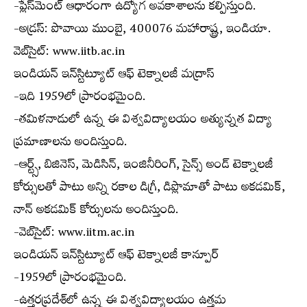
-ప్లేస్‌మెంట్ ఆధారంగా ఉద్యోగ అవకాశాలను కల్పిస్తుంది.
-అడ్రస్: పొవాయి ముంబై, 400076 మహారాష్ట్ర, ఇండియా.
వెబ్‌సైట్: www.iitb.ac.in
ఇండియన్ ఇన్‌స్టిట్యూట్ ఆఫ్ టెక్నాలజీ మద్రాస్
-ఇది 1959లో ప్రారంభమైంది.
-తమిళనాడులో ఉన్న ఈ విశ్వవిద్యాలయం అత్యున్నత విద్యా
ప్రమాణాలను అందిస్తుంది.
-ఆర్ట్స్, బిజినెస్, మెడిసిన్, ఇంజినీరింగ్, సైన్స్ అండ్ టెక్నాలజీ
కోర్సులతో పాటు అన్ని రకాల డిగ్రీ, డిప్లొమాతో పాటు అకడమిక్,
నాన్ అకడమిక్ కోర్సులను అందిస్తుంది.
-వెబ్‌సైట్: www.iitm.ac.in
ఇండియన్ ఇన్‌స్టిట్యూట్ ఆఫ్ టెక్నాలజీ కాన్పూర్
-1959లో ప్రారంభమైంది.
-ఉత్తరప్రదేశ్‌లో ఉన్న ఈ విశ్వవిద్యాలయం ఉత్తమ