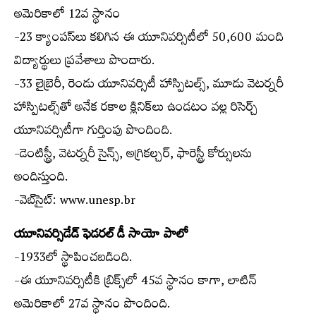
అమెరికాలో 12వ స్థానం
-23 క్యాంపస్‌లు కలిగిన ఈ యూనివర్సిటీలో 50,600 మంది
విద్యార్థులు ప్రవేశాలు పొందారు.
-33 లైబ్రెరీ, రెండు యూనివర్సిటీ హాస్పిటల్స్, మూడు వెటర్నరీ
హాస్పిటల్స్‌తో అనేక రకాల క్లినిక్‌లు ఉండటం వల్ల రిసెర్చ్
యూనివర్సిటీగా గుర్తింపు పొందింది.
-డెంటిస్ట్రీ, వెటర్నరీ సైన్స్, అగ్రికల్చర్, ఫారెస్ట్రీ కోర్సులను
అందిస్తుంది.
-వెబ్‌సైట్: www.unesp.br
యూనివర్సిడేడ్ ఫెడరల్ డీ సాయో పాలో
-1933లో స్థాపించబడింది.
-ఈ యూనివర్సిటీకి బ్రిక్స్‌లో 45వ స్థానం కాగా, లాటిన్
అమెరికాలో 27వ స్థానం పొందింది.