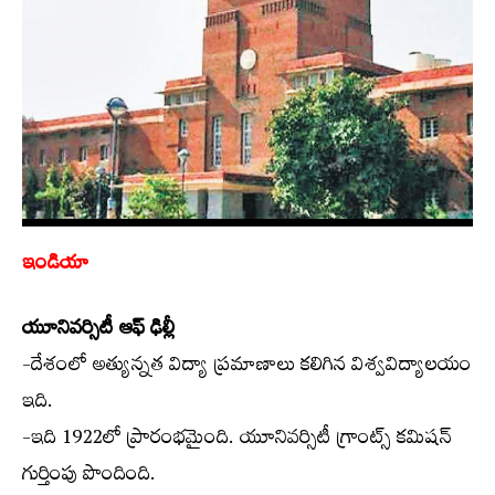
ఇండియా
యూనివర్సిటీ ఆఫ్ ఢిల్లీ
-దేశంలో అత్యున్నత విద్యా ప్రమాణాలు కలిగిన విశ్వవిద్యాలయం
ఇది.
-ఇది 1922లో ప్రారంభమైంది. యూనివర్సిటీ గ్రాంట్స్ కమిషన్
గుర్తింపు పొందింది.