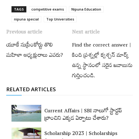
TAGS
competitive exams
Nipuna Education
nipuna special
Top Universities
Previous article
Next article
యూకే సుప్రీంకోర్టు తొలి
Find the correct answer |
మహిళా అధ్యక్షురాలు ఎవరు?
కింది ప్రశ్నల్లో క్వశ్చన్ మార్క్
ఉన్న స్థానంలో సరైన జవాబును
గుర్తించండి.
RELATED ARTICLES
Current Affairs | SBI నాలుగో స్టార్టప్‌
బ్రాంచిని ఎక్కడ ఏర్పాటు చేశారు?
Scholarship 2023 | Scholarships