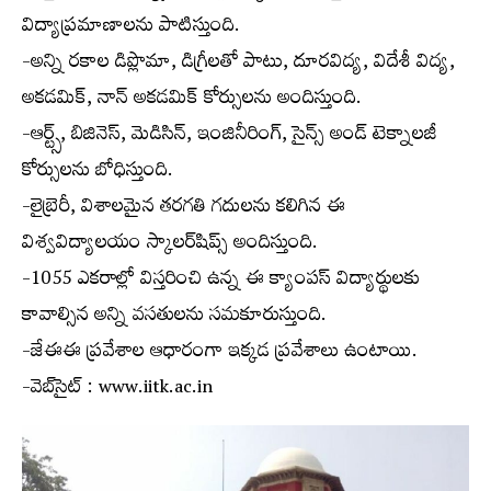
విద్యాప్రమాణాలను పాటిస్తుంది.
-అన్ని రకాల డిప్లొమా, డిగ్రీలతో పాటు, దూరవిద్య, విదేశీ విద్య,
అకడమిక్, నాన్ అకడమిక్ కోర్సులను అందిస్తుంది.
-ఆర్ట్స్, బిజినెస్, మెడిసిన్, ఇంజినీరింగ్, సైన్స్ అండ్ టెక్నాలజీ
కోర్సులను బోధిస్తుంది.
-లైబ్రెరీ, విశాలమైన తరగతి గదులను కలిగిన ఈ
విశ్వవిద్యాలయం స్కాలర్‌షిప్స్ అందిస్తుంది.
-1055 ఎకరాల్లో విస్తరించి ఉన్న ఈ క్యాంపస్ విద్యార్థులకు
కావాల్సిన అన్ని వసతులను సమకూరుస్తుంది.
-జేఈఈ ప్రవేశాల ఆధారంగా ఇక్కడ ప్రవేశాలు ఉంటాయి.
-వెబ్‌సైట్ : www.iitk.ac.in