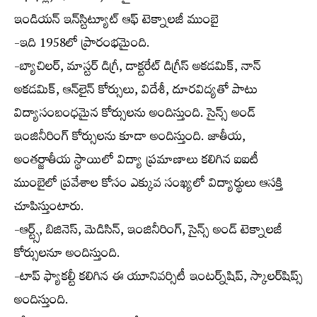
ఇండియన్ ఇన్‌స్టిట్యూట్ ఆఫ్ టెక్నాలజీ ముంబై
-ఇది 1958లో ప్రారంభమైంది.
-బ్యాచిలర్, మాస్టర్ డిగ్రీ, డాక్టరేట్ డిగ్రీస్ అకడమిక్, నాన్
అకడమిక్, ఆన్‌లైన్ కోర్సులు, విదేశీ, దూరవిద్యతో పాటు
విద్యాసంబంధమైన కోర్సులను అందిస్తుంది. సైన్స్ అండ్
ఇంజినీరింగ్ కోర్సులను కూడా అందిస్తుంది. జాతీయ,
అంతర్జాతీయ స్థాయిలో విద్యా ప్రమాణాలు కలిగిన ఐఐటీ
ముంబైలో ప్రవేశాల కోసం ఎక్కువ సంఖ్యలో విద్యార్థులు ఆసక్తి
చూపిస్తుంటారు.
-ఆర్ట్స్, బిజినెస్, మెడిసిన్, ఇంజినీరింగ్, సైన్స్ అండ్ టెక్నాలజీ
కోర్సులనూ అందిస్తుంది.
-టాప్ ఫ్యాకల్టీ కలిగిన ఈ యూనివర్సిటీ ఇంటర్న్‌షిప్, స్కాలర్‌షిప్స్
అందిస్తుంది.