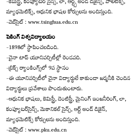
-కెమిస్ట్రీ, కంప్యూటర్ సైన్స్, లా, ఆర్ట్స్ అండ్ డిజైన్స్, పాలిటిక్స్,
మ్యాథమెటిక్స్, ఆధునిక భాషల కోర్సులను అందిస్తుంది.
-వెబ్‌సైట్ : www.tsinghua.edu.cn
పెకింగ్ విశ్వవిద్యాలయం
-1898లో స్థాపించబడింది.
-చైనా టాప్ యూనివర్సిటీల్లో రెండవది.
-బ్రిక్స్ ర్యాంకింగ్స్‌లో 9వ స్థానం
-ఈ యూనివర్సిటీలో చైనా విద్యార్థులే కాకుండా జర్మనీకి చెందిన
విద్యార్థులు ప్రవేశాలు పొందుతుంటారు.
-ఆధునిక భాషలు, కెమిస్ట్రీ, డెంటిస్ట్రీ, మైనింగ్ ఇంజనీరింగ్, లా,
కంప్యూటర్‌సైన్స్, మెకానికల్ సైన్స్, ఆర్ట్ అండ్ డిజైన్,
మ్యాథమెటిక్స్ కోర్సులను అందిస్తుంది.
-వెబ్‌సైట్ : www.pku.edu.cn