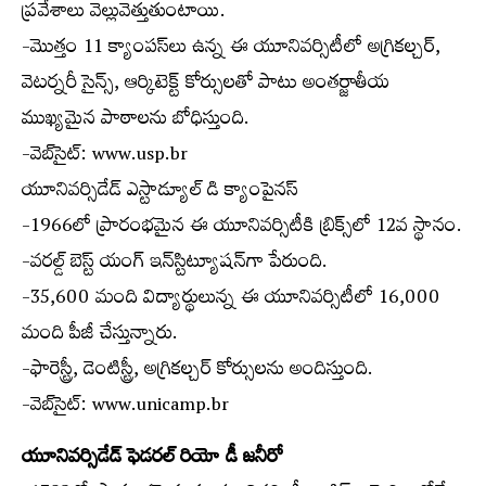
ప్రవేశాలు వెల్లువెత్తుతుంటాయి.
-మొత్తం 11 క్యాంపస్‌లు ఉన్న ఈ యూనివర్సిటీలో అగ్రికల్చర్,
వెటర్నరీ సైన్స్, ఆర్కిటెక్ట్ కోర్సులతో పాటు అంతర్జాతీయ
ముఖ్యమైన పాఠాలను బోధిస్తుంది.
-వెబ్‌సైట్: www.usp.br
యూనివర్సిడేడ్ ఎస్టాడ్యూల్ డి క్యాంపైనస్
-1966లో ప్రారంభమైన ఈ యూనివర్సిటీకి బ్రిక్స్‌లో 12వ స్థానం.
-వరల్డ్ బెస్ట్ యంగ్ ఇన్‌స్టిట్యూషన్‌గా పేరుంది.
-35,600 మంది విద్యార్థులున్న ఈ యూనివర్సిటీలో 16,000
మంది పీజీ చేస్తున్నారు.
-ఫారెస్ట్రీ, డెంటిస్ట్రీ, అగ్రికల్చర్ కోర్సులను అందిస్తుంది.
-వెబ్‌సైట్: www.unicamp.br
యూనివర్సిడేడ్ ఫెడరల్ రియో డీ జనీరో