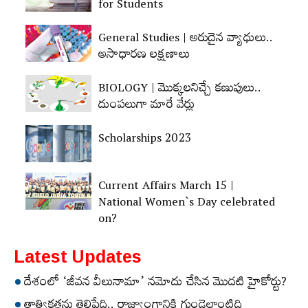
for Students
General Studies | అరుదైన వ్యాధులు..
అసాధారణ లక్షణాలు
BIOLOGY | మొక్కలనిచ్చే కణుపులు..
దుంపలుగా మారే వేర్లు
Scholarships 2023
Current Affairs March 15 |
National Women`s Day celebrated
on?
Latest Updates
దేశంలో ‘జీవన వీలునామా’ నమోదు చేసిన మొదటి హైకోర్టు?
తాత్వికతను తెలిపేది.. రాజ్యాంగానికి గుండెలాంటిది