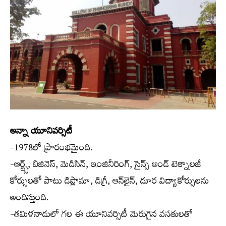
అన్నా యూనివర్సిటీ
-1978లో ప్రారంభమైంది.
-ఆర్ట్స్, బిజినెస్, మెడిసిన్, ఇంజినీరింగ్, సైన్స్ అండ్ టెక్నాలజీ
కోర్సులతో పాటు డిప్లొమా, డిగ్రీ, ఆన్‌లైన్, దూర విద్యాకోర్సులను
అందిస్తుంది.
-తమిళనాడులో గల ఈ యూనివర్సిటీ మెరుగైన వసతులతో