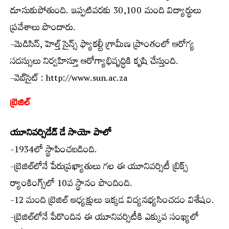
దూసుకుపోతుంది. ఇప్పటివరకు 30,100 మంది విద్యార్థులు
ప్రవేశాలు పొందారు.
-మెడిసిన్, హెల్త్ సైన్స్ ఫ్యాకల్టీ గ్రామీణ ప్రాంతంలో ఆరోగ్య
సదస్సులు నిర్వహిస్తూ ఆరోగ్యాభివృద్ధికి కృషి చేస్తుంది.
-వెబ్‌సైట్ : http://www.sun.ac.za
బ్రెజిల్
యూనివర్సిడేడ్ డే సాయో పాలో
-1934లో స్థాపించబడింది.
-బ్రెజిల్‌లోనే పేరుప్రఖ్యాతులు గల ఈ యూనివర్సిటీ బ్రిక్స్
ర్యాంకింగ్స్‌లో 10వ స్థానం పొందింది.
-12 మంది బ్రెజిల్ అధ్యక్షులు ఇక్కడ విద్యనభ్యసించడం విశేషం.
-బ్రెజిల్‌లోనే పేరొందిన ఈ యూనివర్సిటీకి ఎక్కువ సంఖ్యలో