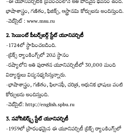
-ఈ యూనివర్సిటీకి ప్రపంచంలోనే అతి పొడవైన భవనం ఉంది.
భాషాశాస్త్రం, గణితం, ఫిజిక్స్, ఆస్ట్రానమి కోర్సులను అందిస్తుంది.
-వెబ్‌సైట్ : www.msu.ru
2. సెయింట్ పీటర్స్‌బర్గ్ స్టేట్ యూనివర్సిటీ
-1724లో స్థాపించబడింది.
-బ్రిక్స్ ర్యాంకింగ్స్‌లో 20వ స్థానం
-రష్యాలోని అతి పురాతన యూనివర్సిటీలో 30,000 మంది
విద్యార్థులు విద్యనభ్యసిస్తున్నారు.
-భాషాశాస్త్రం, గణితం, ఫిలాసఫీ, చరిత్ర, ఆధునిక భాషలు వంటి
కోర్సులను అందిస్తుంది.
-వెబ్‌సైట్: http://english.spbu.ru
3. నవోసిబిర్క్స్ స్టేట్ యూనివర్సిటీ
-1959లో ప్రారంభమైన ఈ యూనివర్సిటీ బ్రిక్స్ ర్యాంకింగ్స్‌లో