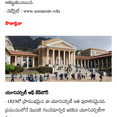
ఆకట్టుకుంటుంది.
-వెబ్‌సైట్ : www.annauniv.edu
సౌతాఫ్రికా
యూనివర్సిటీ ఆఫ్ కేప్‌టౌన్
-1829లో ప్రారంభమైన ఈ యూనివర్సిటీ అతి పురాతనమైనది.
ప్రపంచంలోనే మొదటి గుండెమార్పిడి జరిపిన యూనివర్సిటీగా