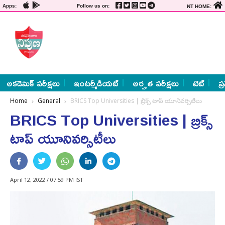
Apps:
Follow us on:
NT HOME:
అకడెమిక్ పరీక్షలు
ఇంటర్మీడియట్
అర్హత పరీక్షలు
టెట్
ప్
Home
General
BRICS Top Universities | బ్రిక్స్ టాప్ యూనివర్సిటీలు
BRICS Top Universities | బ్రిక్స్
టాప్ యూనివర్సిటీలు
April 12, 2022 / 07:59 PM IST