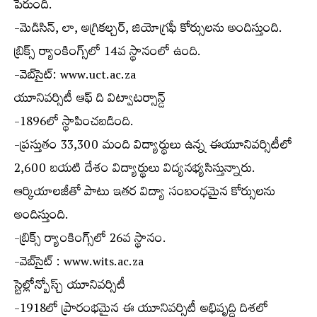
పేరుంది.
-మెడిసిన్, లా, అగ్రికల్చర్, జియోగ్రఫీ కోర్సులను అందిస్తుంది.
బ్రిక్స్ ర్యాంకింగ్స్‌లో 14వ స్థానంలో ఉంది.
-వెబ్‌సైట్: www.uct.ac.za
యూనివర్సిటీ ఆఫ్ ది విట్వాటర్సాన్డ్
-1896లో స్థాపించబడింది.
-ప్రస్తుతం 33,300 మంది విద్యార్థులు ఉన్న ఈయూనివర్సిటీలో
2,600 బయటి దేశం విద్యార్థులు విద్యనభ్యసిస్తున్నారు.
ఆర్కియాలజీతో పాటు ఇతర విద్యా సంబంధమైన కోర్సులను
అందిస్తుంది.
-బ్రిక్స్ ర్యాంకింగ్స్‌లో 26వ స్థానం.
-వెబ్‌సైట్ : www.wits.ac.za
స్టెల్లోన్బోస్చ్ యూనివర్సిటీ
-1918లో ప్రారంభమైన ఈ యూనివర్సిటీ అభివృద్ధి దిశలో