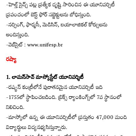
-హెల్త్ సైన్స్ పట్ల ప్రత్యేక దృష్టి సారించిన ఈ యూనివర్సిటీ
ప్రపంచంలో బెస్ట్ ఫోర్ సబ్జెక్టులను బోధిస్తుంది.
-నర్సింగ్, ఫార్మసీ, మెడిసిన్, బయాలాజికల్ కోర్సులను
అందిస్తుంది.
-వెబ్‌సైట్ : www.unifesp.br
రష్యా
1. లామన్‌సావ్ మాస్కోస్టేట్ యూనివర్శిటీ
-రష్యన్ కంట్రీలోనే పురాతనమైన యూనివర్సిటీ ఇది
-1755లో స్థాపించబడింది. బ్రిక్స్ ర్యాంకింగ్స్‌లో 7వ స్థానంలో
నిలిచింది.
-మాస్కోలో ఉన్న ఈ యూనివర్సిటీలో ప్రస్తుతం 47,000 మంది
విద్యార్థులు విద్యనభ్యసిస్తున్నారు.