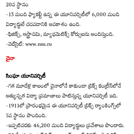
20వ స్థానం
-13 మంది ఫ్యాకల్టీ ఉన్న ఈ యూనివర్సిటీలో 6,000 మంది
విద్యార్థులే చదవడానికి అవకాశం ఉంది.
-ఫిజిక్స్, ఆస్ట్రానమి, మ్యాథమెటిక్స్ కోర్సులను అందిస్తుంది.
-వెబ్‌సైట్: www.nsu.ru
చైనా
సింఘా యూనివర్సిటీ
-గత మూడేళ్ల కాలంలో చైనాలోనే కాకుండా బ్రిక్స్ కంట్రీస్‌లోనే
అత్యున్నత విద్యా ప్రమాణాలు పాటిస్తున్న యూనివర్సిటీ ఇది.
-1911లో ప్రారంభమైన ఈ యూనివర్సిటీ బ్రిక్స్ ర్యాంకింగ్స్‌లో
5వ స్థానం పొందింది.
-ఇప్పటివరకు 46,200 మంది విద్యార్థులు ప్రవేశాలు పొందారు.