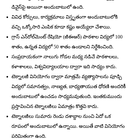
డివైస్‌పై అయినా అందుబాటులో ఉంది.
వివిధ కోర్సులు, కార్యక్రమాలు విస్తృతంగా అందుబాటులోకి
వచ్చి ఒక్కోసారి ఎంపిక కూడా కష్టం అయ్యేలా చేశాయి.
గ్రాస్‌ ఎన్‌రోల్‌మెంట్‌ రేషియో (జీఈఆర్‌) పాఠశాల విద్యలో 100
శాతం, ఉన్నత విద్యలో 50 శాతం ఉండాలని నిర్దేశించింది.
సంప్రదాయకంగా నాలుగు గోడల మధ్య నడిచే పాఠశాలలు,
కళాశాలలు, విశ్వవిద్యాలయాల ద్వారా ఇది సాధ్యం కాదు.
టెక్నాలజీ వినియోగం ద్వారా మాత్రమే వ్యత్యాసాలను పూడ్చి
విద్యలో సమానత్వం, నాణ్యత, బాధ్యతాయుత ధోరణి అందరికీ
అందుబాటులో ఉంచడం సాధ్యమవుతుంది. ఇంతకుముందు
ప్రస్తావించిన టెక్నాలజీలు ఏమాత్రం కొత్తవి కాదు.
టెక్నాలజీలు సుమారు రెండు దశాబ్దాల నుంచి ఏదో ఒక
రూపంలో అందుబాటులో ఉన్నాయి. అయితే వాటి వినియోగం
పరిమితంగా ఉంది.