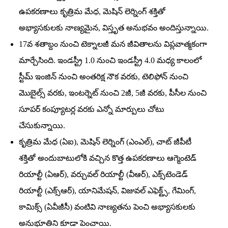
ఉపకరణాలు కృత్రిమ మేధ, మెషిన్‌ లెర్నింగ్‌ శక్తితో
అభ్యాసకులకు నాణ్యమైన, విస్తృత అనుభవం అందిస్తున్నాయి.
17వ శతాబ్దం నుంచి టెక్నాలజీ మన జీవితాలను విప్లవాత్మకంగా
మార్చేసింది. ఇండస్ట్రీ 1.0 నుంచి ఇండస్ట్రీ 4.0 మధ్య కాలంలో
స్టీమ్‌ ఇంజిన్‌ నుంచి అంతరిక్ష నౌక వరకు, టెలిఫోన్‌ నుంచి
మొబైల్స్‌ వరకు, ఇంటర్నెట్‌ నుంచి 2జీ, 5జీ వరకు, పీసీల నుంచి
సూపర్‌ కంప్యూటర్ల వరకు ఎన్నో మార్పులు చోటు
చేసుకున్నాయి.
కృత్రిమ మేధ (ఏఐ), మెషిన్‌ లెర్నింగ్‌ (ఎంఎల్‌), చాట్‌ జీపీటీ
శక్తితో అందుబాటులోకి వచ్చిన కొత్త ఉపకరణాలు ఆగ్మెంటెడ్‌
రియాల్టీ (ఏఆర్‌), వర్చువల్‌ రియాల్టీ (వీఆర్‌), ఎక్స్‌టెండెడ్‌
రియాల్టీ (ఎక్స్‌ఆర్‌), యానిమేషన్‌, విజువల్‌ ఎఫెక్ట్స్‌, గేమింగ్‌,
కామిక్స్‌ (ఏవీజీసీ) వంటివి నాణ్యతను పెంచి అభ్యాసకులకు
అనుభూతిని కూడా పెంచాయి.