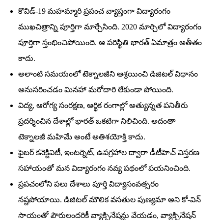
కొవిడ్‌-19 మహమ్మారి ప్రపంచ వ్యాప్తంగా విద్యారంగం
ముఖచిత్రాన్ని పూర్తిగా మార్చేసింది. 2020 మార్చిలో విద్యారంగం
పూర్తిగా స్తంభించిపోయింది. ఆ పరిస్థితి భారత్‌ ఏమాత్రం అతీతం
కాదు.
అలాంటి సమయంలో టెక్నాలజీని ఆశ్రయించి డిజిటల్‌ విధానం
అనుసరించడం మినహా మరోదారి లేకుండా పోయింది.
విద్య, ఆరోగ్య సంరక్షణ, ఆర్థిక రంగాల్లో అత్యున్నత పనితీరు
ప్రదర్శించిన దేశాల్లో భారత్‌ ఒకటిగా నిలిచింది. అదంతా
టెక్నాలజీ మహిమే అంటే అతిశయోక్తి కాదు.
ఫైబర్‌ కనెక్టివిటీ, ఇంటర్నెట్‌, ఉపగ్రహాల ద్వారా డీటీహెచ్‌ విస్తరణ
సహాయంతో మన విద్యారంగం నవ్య పథంలో పయనించింది.
ప్రపచంలోని పలు దేశాలు పూర్తి విద్యాసంవత్సరం
నష్టపోయాయి. డిజిటల్‌ మౌలిక వసతుల పుణ్యమా అని కో-విన్‌
సాయంతో పౌరులందరికీ వ్యాక్సినేషన్లు వేయడం, వ్యాక్సినేషన్‌