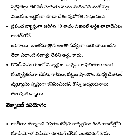
సర్టిఫికెట్లు డెలివరీ చేయడం మనం సాధించిన మరో పెద్ద
విజయం. ఆర్థికంగా కూడా దేశం పురోగతి సాధించింది.
ప్రపంచ వ్యాప్తంగా జరిగిన 40 శాతం డిజిటల్‌ ఆర్థిక లావాదేవీలు
భారత్‌లోనే
జరిగాయి. అంతమాత్రాన అంతా సవ్యంగా జరిగిపోయిందని
లేదా ఎలాంటి సవాళ్లు లేవని అర్థం కాదు.
కొవిడ్‌ సమయంలో విద్యార్థుల అభ్యసనా ఫలితాలు అంత
సంతృప్తికరంగా లేవని, గ్రామీణ, పట్టణ ప్రాంతాల మధ్య డిజిటల్‌
వ్యత్యాసం స్పష్టంగా కనిపించిందని కొన్ని అధ్యయనాలు
తెలుపుతున్నాయి.
టెక్నాలజీ ఉపయోగం
జాతీయ టెక్నాలజీ విస్తరణ బోధన కార్యక్రమం కింద ఐఐటీల్లోని
స్టూడియోల్లో వీడియో రికార్డింగ్‌ చేసిన ఇంజినీరింగ్‌ కోర్సు