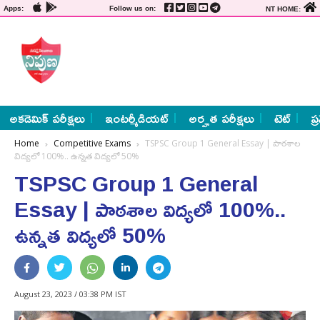
Apps:
Follow us on:
NT HOME:
అకడెమిక్ పరీక్షలు
ఇంటర్మీడియట్
అర్హత పరీక్షలు
టెట్
ప్
Home
Competitive Exams
TSPSC Group 1 General Essay | పాఠశాల
విద్యలో 100%.. ఉన్నత విద్యలో 50%
TSPSC Group 1 General
Essay | పాఠశాల విద్యలో 100%..
ఉన్నత విద్యలో 50%
August 23, 2023 / 03:38 PM IST