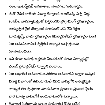
నెలల ఇంటర్న్‌షిప్‌ అవకాశాలు పొందగలుగుతున్నారు.
మరో వేదిక జాతీయ విద్యా టెక్నాలజీ అలయెన్స్‌ చిన్న, పెద్ద
కంపెనీల భాగస్వామ్యంతో విస్తరించిన ప్రోగ్రామింగ్‌ నైపుణ్యాలు,
అత్యున్నత శ్రేణి టెక్నాలజీ సాయంతో పని చేసే శిక్షణ
మాడ్యుల్స్‌, భాషా నైపుణ్యాలు కమ్యూనికేషన్‌ నైపుణ్యాల వంటి
ఏఐ అనుసంధానిత వ్యక్తిగత అభ్యాస ఉత్పత్తులను
రూపొందించింది.
ఇవి కూడా ఉపాధి అర్హతను పెంచడంతో పాటు విద్యార్థుల్లో
ఎంటర్‌ ప్రెన్యూర్‌షిప్‌ స్ఫూర్తిని పెంచాయి.
ఏఐ ఆధారిత అనువాద ఉపకరణం అనువాదిని ద్వారా ఉన్నత
విద్యా విభాగంలో ఉపయోగించే వివిధ భాషల్లోని అత్యున్నత
నాణ్యత గల పుస్తకాలు మారుమూల ప్రాంతాల ప్రజలకు సైతం
వారి మాతృ భాషలోనే అందుబాటులోకి వచ్చాయి.
దివ్యాంగ పీడబ్ల్యూడీ బాలల సాధికారత కోసం అనేక