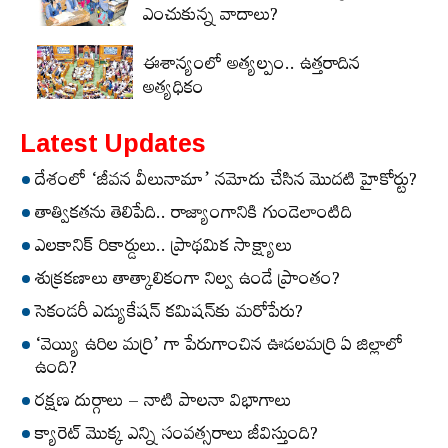
ఎంచుకున్న వాదాలు?
ఈశాన్యంలో అత్యల్పం.. ఉత్తరాదిన
అత్యధికం
Latest Updates
దేశంలో ‘జీవన వీలునామా’ నమోదు చేసిన మొదటి హైకోర్టు?
తాత్వికతను తెలిపేది.. రాజ్యాంగానికి గుండెలాంటిది
ఎలకానిక్‌ రికార్డులు.. ప్రాథమిక సాక్ష్యాలు
శుక్రకణాలు తాత్కాలికంగా నిల్వ ఉండే ప్రాంతం?
సెకండరీ ఎడ్యుకేషన్‌ కమిషన్‌కు మరోపేరు?
‘వెయ్యి ఉరిల మర్రి’ గా పేరుగాంచిన ఊడలమర్రి ఏ జిల్లాలో
ఉంది?
రక్షణ దుర్గాలు – నాటి పాలనా విభాగాలు
క్యారెట్‌ మొక్క ఎన్ని సంవత్సరాలు జీవిస్తుంది?