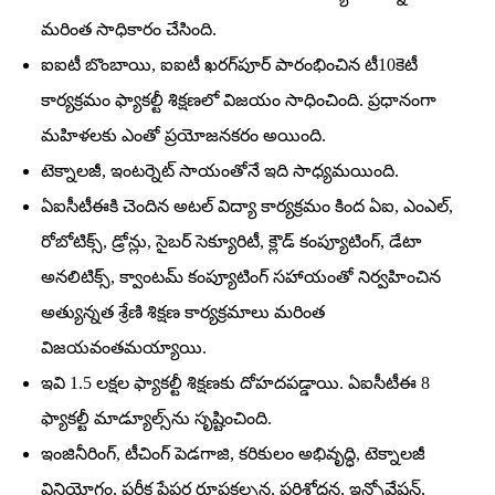
మరింత సాధికారం చేసింది.
ఐఐటీ బొంబాయి, ఐఐటీ ఖరగ్‌పూర్‌ పారంభించిన టీ10కెటీ
కార్యక్రమం ఫ్యాకల్టీ శిక్షణలో విజయం సాధించింది. ప్రధానంగా
మహిళలకు ఎంతో ప్రయోజనకరం అయింది.
టెక్నాలజీ, ఇంటర్నెట్‌ సాయంతోనే ఇది సాధ్యమయింది.
ఏఐసీటీఈకి చెందిన అటల్‌ విద్యా కార్యక్రమం కింద ఏఐ, ఎంఎల్‌,
రోబోటిక్స్‌, డ్రోన్లు, సైబర్‌ సెక్యూరిటీ, క్లౌడ్‌ కంప్యూటింగ్‌, డేటా
అనలిటిక్స్‌, క్వాంటమ్‌ కంప్యూటింగ్‌ సహాయంతో నిర్వహించిన
అత్యున్నత శ్రేణి శిక్షణ కార్యక్రమాలు మరింత
విజయవంతమయ్యాయి.
ఇవి 1.5 లక్షల ఫ్యాకల్టీ శిక్షణకు దోహదపడ్డాయి. ఏఐసీటీఈ 8
ఫ్యాకల్టీ మాడ్యూల్స్‌ను సృష్టించింది.
ఇంజినీరింగ్‌, టీచింగ్‌ పెడగాజి, కరికులం అభివృద్ధి, టెక్నాలజీ
వినియోగం, పరీక్ష పేపర్ల రూపకల్పన, పరిశోధన, ఇన్నోవేషన్‌,