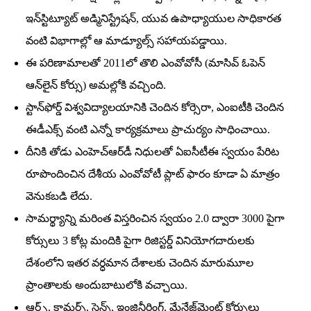
ఇన్‌స్టిట్యూట్‌ అడ్మినిస్ట్రేషన్‌, యువ ఉపాధ్యాయుల సాధికారత
వంటి విభాగాల్లో ఆ మాడ్యూల్స్‌ సహాయపడ్డాయి.
ఈ పరిణామాలతో 2011లో తొలి ఎంవోవోసీ (మాసివ్‌ ఓపెన్‌
ఆన్‌లైన్‌ కోర్సు) అమల్లోకి వచ్చింది.
స్టాన్‌ఫోర్డ్‌ విశ్వవిద్యాలయానికి చెందిన కోర్సెరా, ఎంఐటీకి చెందిన
ఈడీఎక్స్‌ వంటి ఎన్నో కార్యక్రమాలు ప్రాచుర్యం సాధించాయి.
దీనికి తోడు ఎంహెచ్‌ఆర్‌డీ నిధులతో ఏఐసీటీఈ స్వయం పేరిట
రూపొందించిన దేశీయ ఎంవోవోటీ ప్లాట్‌ ఫారం కూడా ఏ మాత్రం
వెనుకబడి లేదు.
సామర్థ్యాన్ని మరింత విస్తరించిన స్వయం 2.0 ద్వారా 3000 పైగా
కోర్సులు 3 కోట్ల మందికి పైగా రిజిస్టర్డ్‌ వినియోగదారులకు
దేశంలోని ఇతర వర్ధమాన దేశాలకు చెందిన మారుమూల
ప్రాంతాలకు అందుబాటులోకి వచ్చాయి.
ఆర్ట్స్‌, కామర్స్‌, సైన్స్‌, ఇంజినీరింగ్‌, మేనేజ్‌మెంట్‌ కోర్సులు