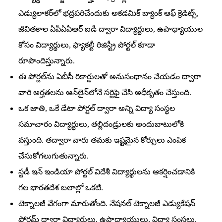
ఎడ్యులాకర్‌లో భద్రపరిచేందుకు అకడమిక్‌ బ్యాంక్‌ ఆఫ్‌ క్రెడిట్స్‌,
జీవితకాల ఏపీఏఏఆర్‌ ఐడీ ద్వారా విద్యార్థులు, ఉపాధ్యాయుల
కోసం విద్యార్థులు, ఫ్యాకల్టీ రిజిస్ట్రీ పోర్టల్‌ కూడా
రూపొందిస్తున్నారు.
ఈ పోర్టల్‌ను ఏబీసీ రికార్డులతో అనుసంధానం చేయడం ద్వారా
వారి అర్హతలను ఆన్‌లైన్‌లోనే సర్టిఫై చేసి అధీకృతం చేస్తుంది.
ఒక జాతి, ఒకే డేటా పోర్టల్‌ ద్వారా అన్ని విద్యా సంస్థల
సమాచారం విద్యార్థులు, తల్లిదండ్రులకు అందుబాటులోకి
వస్తుంది. తద్వారా వారు తమకు ఇష్టమైన కోర్సులు ఎంపిక
చేసుకోగలుగుతున్నారు.
స్టడీ ఇన్‌ ఇండియా పోర్టల్‌ విదేశీ విద్యార్థులను ఆకర్షించడానికి
గల భారతదేశ బలాల్లో ఒకటి.
టెక్నాలజీ వేగంగా మారుతోంది. నేషనల్‌ టెక్నాలజీ ఎడ్యుకేషన్‌
ఫోరమ్‌ ద్వారా విద్యార్థులు, ఉపాధ్యాయులు, విద్యా సంస్థలు,