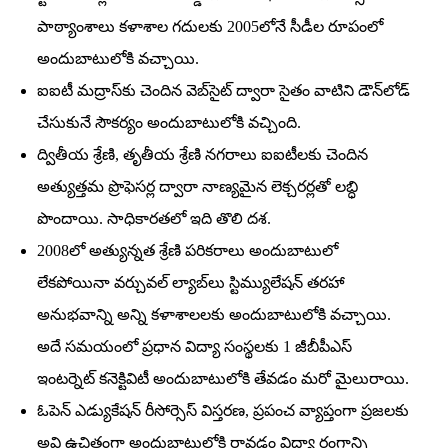
పాఠ్యాంశాలు కళాశాల గదులకు 2005లోనే సీడీల రూపంలో
అందుబాటులోకి వచ్చాయి.
ఐఐటీ మద్రాస్‌కు చెందిన వెబ్‌సైట్‌ ద్వారా సైతం వాటిని డౌన్‌లోడ్‌
చేసుకునే సౌకర్యం అందుబాటులోకి వచ్చింది.
ద్వితీయ శ్రేణి, తృతీయ శ్రేణి నగరాలు ఐఐటీలకు చెందిన
అత్యుత్తమ ప్రొఫెసర్ల ద్వారా నాణ్యమైన లెక్చరర్లతో లబ్ధి
పొందాయి. సాధికారతలో ఇది తొలి దశ.
2008లో అత్యున్నత శ్రేణి పరికరాలు అందుబాటులో
లేకపోయినా వర్చువల్‌ ల్యాబ్‌లు స్టిమ్యులేషన్‌ తరహా
అనుభవాన్ని అన్ని కళాశాలలకు అందుబాటులోకి వచ్చాయి.
అదే సమయంలో ప్రధాన విద్యా సంస్థలకు 1 జీబీపీఎస్‌
ఇంటర్నెట్‌ కనెక్టివిటీ అందుబాటులోకి తేవడం మరో మైలురాయి.
ఓపెన్‌ ఎడ్యుకేషన్‌ రీసోర్సెస్‌ విస్తరణ, ప్రపంచ వ్యాప్తంగా ప్రజలకు
అవి ఉచితంగా అందుబాటులోకి రావడం విద్యా రంగాన్ని