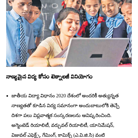
నాణ్యమైన విద్య కోసం టెక్నాలజీ వినియోగం
జాతీయ విద్యా విధానం 2020 దేశంలో అందరికీ అత్యున్నత
నాణ్యతతో కూడిన విద్య సమానంగా అందుబాటులోకి తెచ్చే
దిశగా పలు విప్లవాత్మక సంస్కరణలను ఆవిష్కరించింది.
అగ్మెంటెడ్‌ రియాలిటీ, వర్చువల్‌ రియాలిటీ, యానిమేషన్‌,
విజువల్‌ ఎఫెక్ట్స్‌, గేమింగ్‌, కామిక్స్‌ (ఎ.వి.జి.సి) వంటి