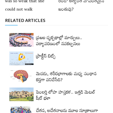
was so weak that she
రెండో అత్యంత వేగవంతమైన
could not walk
జంతువు?
RELATED ARTICLES
ప్రజల దృక్పథాల్లో మార్పులు..
పర్యావరణంలో నవకల్పనలు
ప్రాక్టీస్‌ బిట్స్‌
మెదడు, శరీరభాగాలకు మధ్య సంధాన
కర్తగా పనిచేసేది?
పెంబర్తి లోహ హస్తకళ.. ఇత్తడి మెటల్‌
షీట్‌ భళా
చేతన, అచేతనాలను మూల సూత్రాలుగా