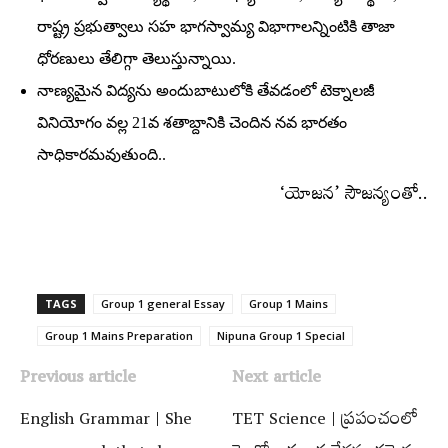
రాష్ట్ర ప్రభుత్వాలు సహ భాగస్వామ్య విభాగాలన్నింటికి తాజా
ధోరణులు తేలిగ్గా తెలుస్తున్నాయి.
నాణ్యమైన విద్యను అందుబాటులోకి తేవడంలో టెక్నాలజీ
వినియోగం వల్ల 21వ శతాబ్దానికి చెందిన నవ భారతం
సాధికారమవుతుంది..
‘యోజన’ సౌజన్యంతో..
TAGS
Group 1 general Essay
Group 1 Mains
Group 1 Mains Preparation
Nipuna Group 1 Special
Previous article
Next article
English Grammar | She
TET Science | ప్రపంచంలో