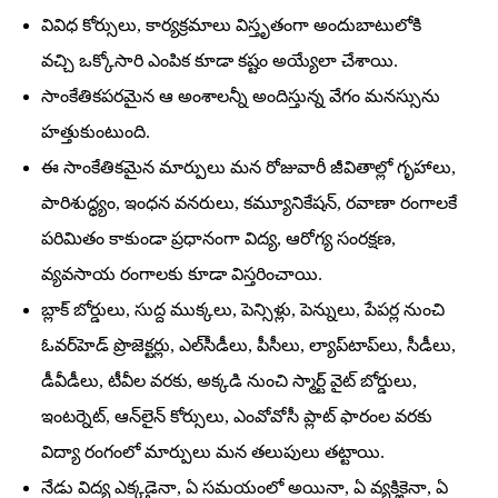
వివిధ కోర్సులు, కార్యక్రమాలు విస్తృతంగా అందుబాటులోకి
వచ్చి ఒక్కోసారి ఎంపిక కూడా కష్టం అయ్యేలా చేశాయి.
సాంకేతికపరమైన ఆ అంశాలన్నీ అందిస్తున్న వేగం మనస్సును
హత్తుకుంటుంది.
ఈ సాంకేతికమైన మార్పులు మన రోజువారీ జీవితాల్లో గృహాలు,
పారిశుద్ధ్యం, ఇంధన వనరులు, కమ్యూనికేషన్‌, రవాణా రంగాలకే
పరిమితం కాకుండా ప్రధానంగా విద్య, ఆరోగ్య సంరక్షణ,
వ్యవసాయ రంగాలకు కూడా విస్తరించాయి.
బ్లాక్‌ బోర్డులు, సుద్ద ముక్కలు, పెన్సిళ్లు, పెన్నులు, పేపర్ల నుంచి
ఓవర్‌హెడ్‌ ప్రొజెక్టర్లు, ఎల్‌సీడీలు, పీసీలు, ల్యాప్‌టాప్‌లు, సీడీలు,
డీవీడీలు, టీవీల వరకు, అక్కడి నుంచి స్మార్ట్‌ వైట్‌ బోర్డులు,
ఇంటర్నెట్‌, ఆన్‌లైన్‌ కోర్సులు, ఎంవోవోసీ ప్లాట్‌ ఫారంల వరకు
విద్యా రంగంలో మార్పులు మన తలుపులు తట్టాయి.
నేడు విద్య ఎక్కడైనా, ఏ సమయంలో అయినా, ఏ వ్యక్తికైనా, ఏ