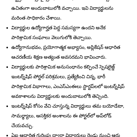
ఉచితంగా అందుబాటులోకి వచ్చాయి. ఇవి విద్యార్థులను
మరింత సాధికారం చేశాయి.
విద్యార్థుల ఉద్యోగార్హత పెద్ద సమస్యగా ఉందని అనేక
పారిశ్రామిక సంఘాలు వెలుగులోకి తెచ్చాయి.
ఉద్యోగానుభవం, ప్రయోగాత్మక అభ్యాసం, అప్లికేషన్‌ ఆధారిత
ఆచరణీయ శిక్షణ అత్యంత అవసరమని భావించారు.
విద్యార్థులకు పారిశ్రామిక అనుసంధానం కల్పించే స్పెషలైజ్డ్‌
ఇంటర్న్‌షిప్‌ పోర్టల్‌ పరిశ్రమలు, ప్రత్యేకించి చిన్న, భారీ
పారిశ్రామిక విభాగాలు, ఎంఎస్‌ఎంఈలు స్టార్టప్‌లలో ఇంటర్న్‌షిప్‌
అవకాశాలను విద్యార్థులకు అందుబాటులోకి తెచ్చింది.
ఇంటర్న్‌షిప్‌ కోసం వేచి చూస్తున్న విద్యార్థులు తమ బయోడేటా,
సామర్థ్యాలు, ఆసక్తికర అంశాలను ఈ పోర్టల్‌లో అప్‌లోడ్‌
చేయవచ్చు.
ఏఐ ఆధారిత గుర్తింపు ద్వారా విద్యార్థులు రెండు నుంచి ఆరు