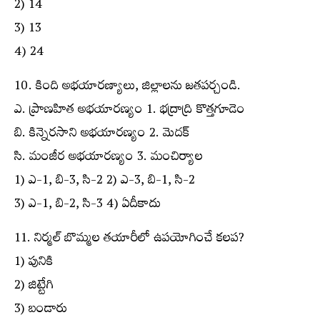
2) 14
3) 13
4) 24
10. కింది అభయారణ్యాలు, జిల్లాలను జతపర్చండి.
ఎ. ప్రాణహిత అభయారణ్యం 1. భద్రాద్రి కొత్తగూడెం
బి. కిన్నెరసాని అభయారణ్యం 2. మెదక్
సి. మంజీర అభయారణ్యం 3. మంచిర్యాల
1) ఎ-1, బి-3, సి-2 2) ఎ-3, బి-1, సి-2
3) ఎ-1, బి-2, సి-3 4) ఏదీకాదు
11. నిర్మల్ బొమ్మల తయారీలో ఉపయోగించే కలప?
1) పునికి
2) జిట్టేగి
3) బండారు