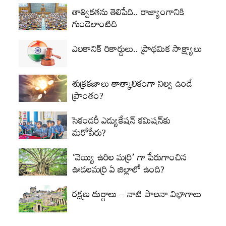
తాత్వికతను తెలిపేది.. రాజ్యాంగానికి
గుండెలాంటిది
ఎలకానిక్‌ రికార్డులు.. ప్రాథమిక సాక్ష్యాలు
శుక్రకణాలు తాత్కాలికంగా నిల్వ ఉండే
ప్రాంతం?
సెకండరీ ఎడ్యుకేషన్‌ కమిషన్‌కు
మరోపేరు?
‘వెయ్యి ఉరిల మర్రి’ గా పేరుగాంచిన
ఊడలమర్రి ఏ జిల్లాలో ఉంది?
రక్షణ దుర్గాలు – నాటి పాలనా విభాగాలు