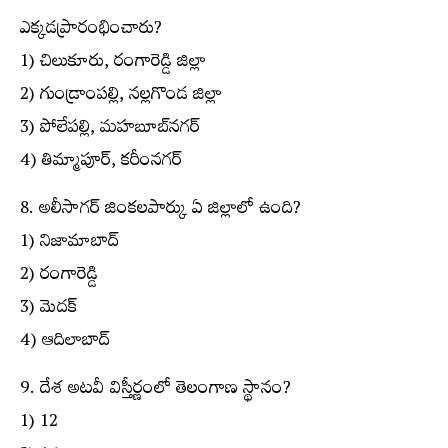
ఎక్కడప్రారంభించారు?
1) చిలుకూరు, రంగారెడ్డి జిల్లా
2) గుండ్రాంపల్లి, నల్లగొండ జిల్లా
3) పోలేపల్లి, మహబూబ్‌నగర్
4) తిమ్మాపూర్, కరీంనగర్
8. అలీసాగర్ జింకలపార్కు ఏ జిల్లాలో ఉంది?
1) నిజామాబాద్
2) రంగారెడ్డి
3) మెదక్
4) ఆదిలాబాద్
9. దేశ అటవీ విస్తీర్ణంలో తెలంగాణ స్థానం?
1) 12