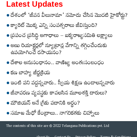
Latest Updates
దేశంలో ‘జీవన వీలునామా’ నమోదు చేసిన మొదటి హైకోర్టు?
క్యారెట్‌ మొక్క ఎన్ని సంవత్సరాలు జీవిస్తుంది?
ప్రపంచ ప్రసిద్ధి అగాధాలు – ఐక్యరాజ్యసమితి లక్ష్యాలు
అణు రియాక్టర్లలో న్యూట్రాన్ల వేగాన్ని తగ్గించేందుకు
ఉపయోగించే రసాయనం?
దేశాల అనుసంధానం.. వాణిజ్య అంతఃసంబంధం
కణ బాహ్య జీర్ణక్రియ
ఇంటి పని వద్దన్నవారు.. స్వీయ శిక్షణ ఉండాలన్నవారు
జీవావరణ వ్యవస్థకు కావలసిన మూలశక్తి దారులు?
మౌజియన్‌ అనే గ్రీకు పదానికి అర్థం?
సమాజ మేధో కేంద్రాలు.. నాగరికతకు చిహ్నాలు
The contents of this site are © 2022 Telangana Publications pvt. Ltd