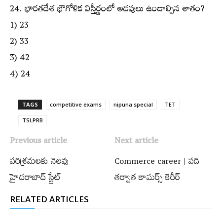
24. భారతదేశ భౌగోళిక విస్తీర్ణంలో అడవులు ఉండాల్సిన శాతం?
1) 23
2) 33
3) 42
4) 24
TAGS
competitive exams
nipuna special
TET
TSLPRB
Previous article
Next article
పరిశ్రమలకు నెలవు
Commerce career | పది
హైదరాబాద్ స్టేట్
తర్వాత కామర్స్ కెరీర్
RELATED ARTICLES