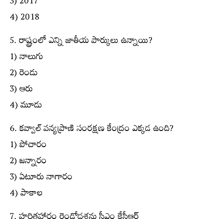
3) 2017
4) 2018
5. రాష్ట్రంలో ఎన్ని జాతీయ పార్కులు ఉన్నాయి?
1) నాలుగు
2) రెండు
3) ఆరు
4) మూడు
6. కవ్వాల్ వన్యప్రాణి సంరక్షణ కేంద్రం ఎక్కడ ఉంది?
1) పోచారం
2) జన్నారం
3) ఏటూరు నాగారం
4) పాకాల
7. హరితహారం రెండోదశను సీఎం కేసీఆర్