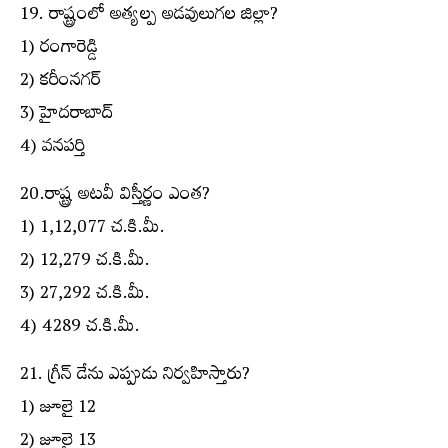
19. రాష్ట్రంలో అత్యల్ప అడవులుగల జిల్లా?
1) రంగారెడ్డి
2) కరీంనగర్
3) హైదరాబాద్
4) వనపర్తి
20.రాష్ట్ర అటవీ విస్తీర్ణం ఎంత?
1) 1,12,077 చ.కి.మీ.
2) 12,279 చ.కి.మీ.
3) 27,292 చ.కి.మీ.
4) 4289 చ.కి.మీ.
21. గ్రీన్ డేను ఎప్పుడు నిర్వహిస్తారు?
1) జూలై 12
2) జూలై 13