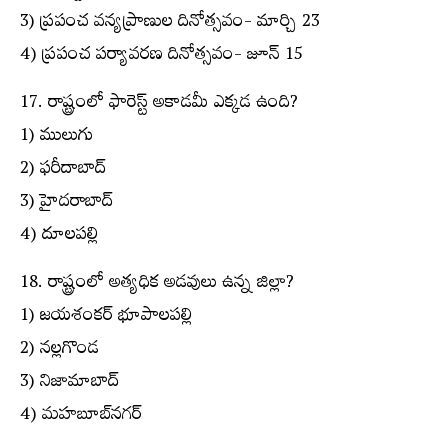
3) ప్రపంచ వన్యప్రాణుల దినోత్సవం- మార్చి 23
4) ప్రపంచ పర్యావరణ దినోత్సవం- జూన్ 15
17. రాష్ట్రంలో ఫారెస్ట్ అకాడమీ ఎక్కడ ఉంది?
1) ములుగు
2) ఫరీదాబాద్
3) హైదరాబాద్
4) దూలపల్లి
18. రాష్ట్రంలో అత్యధిక అడవులు ఉన్న జిల్లా?
1) జయశంకర్ భూపాలపల్లి
2) నల్లగొండ
3) నిజామాబాద్
4) మహబూబ్‌నగర్