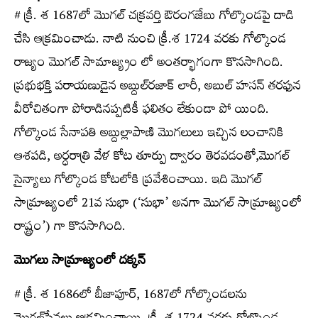
# క్రీ. శ 1687లో మొగల్‌ చక్రవర్తి ఔరంగజేబు గోల్కొండపై దాడి
చేసి ఆక్రమించాడు. నాటి నుంచి క్రీ.శ 1724 వరకు గోల్కొండ
రాజ్యం మొగల్‌ సామాజ్య్రం లో అంతర్భాగంగా కొనసాగింది.
ప్రభుభక్తి పరాయణుడైన అబ్దుల్‌రజాక్‌ లారీ, అబుల్‌ హసన్‌ తరఫున
వీరోచితంగా పోరాడినప్పటికీ ఫలితం లేకుండా పో యింది.
గోల్కొండ సేనాపతి అబ్దుల్లాపాణి మొగలులు ఇచ్చిన లంచానికి
ఆశపడి, అర్ధరాత్రి వేళ కోట తూర్పు ద్వారం తెరవడంతో,మొగల్‌
సైన్యాలు గోల్కొండ కోటలోకి ప్రవేశించాయి. ఇది మొగల్‌
సామ్రాజ్యంలో 21వ సుభా (‘సుభా’ అనగా మొగల్‌ సామ్రాజ్యంలో
రాష్ట్రం’) గా కొనసాగింది.
మొగలు సామ్రాజ్యంలో దక్కన్‌
# క్రీ. శ 1686లో బీజాపూర్‌, 1687లో గోల్కొండలను