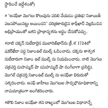
స్థాపించే ఉద్దేశంతో)
# ‘అసఫ్‌జా మొగలు కొలువును వదిలి వేయడం ప్రతిభ/ నిజాయితీ
వలసపోయినట్టు అయిందని’ చరిత్రకారుడైన కాఫీఖాన్‌ వెల్లడించిన
అభిప్రాయంతో ఇతని ప్రాధాన్యతను అర్థం చేసుకోవచ్చు.
#నాటి దక్కన్‌ సుబేదారైన ముబారిజ్‌ఖాన్‌ను క్రీ.శ 1724లో
షకర్‌ఖేడా వద్ద నిజాంఉల్‌ ముల్క్ ఓడించాడు. దక్కను శాశ్వత
సుబేదారుగా నిజాం ఉల్‌ ముల్క్ ను నియమించాడు. నాటి మొగలు
చక్రవర్తి మహమ్మద్‌ షా (మహమ్మద్‌ షా రంగీలాగా ప్రసిద్ధి).
మొగల్‌ చక్రవర్తి నిజాంఉల్‌ ముల్క్ ను అసఫ్‌జా బిరుదుతో
సత్కరించాడు. అసఫ్‌ జాహీలు మొగలుల సార్వభౌమాధికారాన్ని
నామమాత్రంగా అంగీకరించారు.
#తొలి నిజాం అసఫ్‌జా తన రాజ్యంలో మొగలుల విధానాన్నే