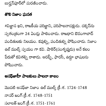
బుర్హన్‌పూర్‌లో మరణించాడు.
తొలి నిజాం ఘనత
#విజ్ఞాన ఖని, రాజకీయ పరిజ్ఞాని, పరిపాలనాదక్షుడు. దక్కన్‌ను
స్వతంత్రంగా 24 ఏండ్లు పాలించాడు. రాజధాని ఔరంగాబాద్‌
పండితులకు నిలయం. కవుల్ని, పండితుల్ని పోషించాడు. నిజాం
ఉల్‌ ముల్క్ స్వయం గా కవి. షాకిర్‌(సంతృప్తుడు) అనే కలం
పేరుతో కవితల్ని రాశాడు. అరబ్బీ, ఫారసీ, ఉర్దూ భాషలను
పోషించాడు.
అసఫ్‌జాహీ పాలకులు పాలనా కాలం
మొదటి అసఫ్‌జా నిజాం ఉల్‌ ముల్క్ క్రీ.శ. 1724-1748
నాసర్‌ జంగ్‌ క్రీ.శ. 1748-1751
సలాబత్‌ జంగ్‌ క్రీ.శ. 1751-1761