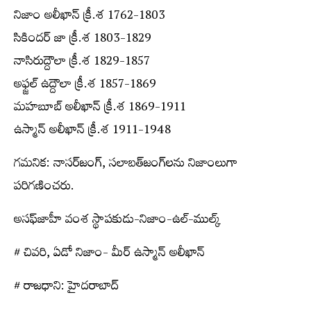
నిజాం అలీఖాన్‌ క్రీ.శ 1762-1803
సికిందర్‌ జా క్రీ.శ 1803-1829
నాసిరుద్దౌలా క్రీ.శ 1829-1857
అఫ్జల్‌ ఉద్దౌలా క్రీ.శ 1857-1869
మహబూబ్‌ అలీఖాన్‌ క్రీ.శ 1869-1911
ఉస్మాన్‌ అలీఖాన్‌ క్రీ.శ 1911-1948
గమనిక: నాసర్‌జంగ్‌, సలాబత్‌జంగ్‌లను నిజాంలుగా
పరిగణించరు.
అసఫ్‌జాహీ వంశ స్థాపకుడు-నిజాం-ఉల్‌-ముల్క్
# చివరి, ఏడో నిజాం- మీర్‌ ఉస్మాన్‌ అలీఖాన్‌
# రాజధాని: హైదరాబాద్‌