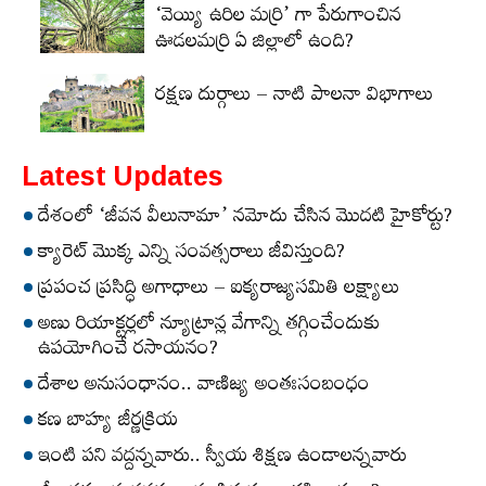
‘వెయ్యి ఉరిల మర్రి’ గా పేరుగాంచిన
ఊడలమర్రి ఏ జిల్లాలో ఉంది?
రక్షణ దుర్గాలు – నాటి పాలనా విభాగాలు
Latest Updates
దేశంలో ‘జీవన వీలునామా’ నమోదు చేసిన మొదటి హైకోర్టు?
క్యారెట్‌ మొక్క ఎన్ని సంవత్సరాలు జీవిస్తుంది?
ప్రపంచ ప్రసిద్ధి అగాధాలు – ఐక్యరాజ్యసమితి లక్ష్యాలు
అణు రియాక్టర్లలో న్యూట్రాన్ల వేగాన్ని తగ్గించేందుకు
ఉపయోగించే రసాయనం?
దేశాల అనుసంధానం.. వాణిజ్య అంతఃసంబంధం
కణ బాహ్య జీర్ణక్రియ
ఇంటి పని వద్దన్నవారు.. స్వీయ శిక్షణ ఉండాలన్నవారు