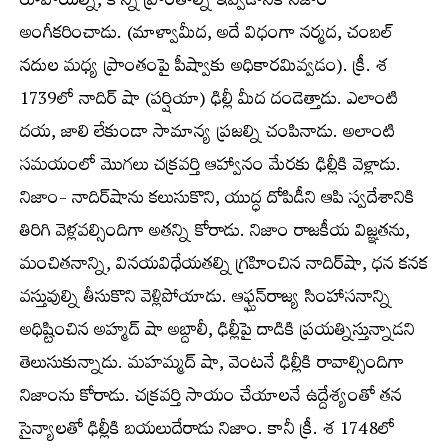
రూపాయల్ని, కొన్ని ప్రాంతాల్ని ఇవ్వడానికి నిజాం
అంగీకరించాడు. (మాళ్వామీద, అదే విధంగా నర్మద, చంబల్‌
నదుల మధ్య ప్రాంతంపై పీష్వాకు అధికారమివ్వడం). క్రీ. శ
1739లో నాదిర్‌ షా (పర్షియా) ఢిల్లీ మీద దండెత్తాడు. ఎలాంటి
దయ, జాలి లేకుండా సామాన్య ప్రజల్ని చంపినాడు. అలాంటి
సమయంలో మొగలు చక్రవర్తి ఆహ్వానం మేరకు ఢిల్లీకి వెళ్లాడు.
నిజాం- నాదిర్‌షాను కలుసుకొని, యుద్ధ దోపిడీని ఆపి స్వదేశానికి
తిరిగి వెళ్లవల్సిందిగా అతన్ని కోరాడు. నిజాం రాజకీయ విజ్ఞతను,
మంచితనాన్ని, వినయవిధేయతల్ని గ్రహించిన నాదిర్‌షా, ధన కనక
వస్తువుల్ని తీసుకొని వెళ్లిపోయాడు. ఆఫ్ఘన్‌రాజ్య సింహాసనాన్ని
అధిష్టించిన అహ్మద్‌ షా అబ్దాలీ, ఢిల్లీపై దాడికి ప్రయత్నిస్తున్నాడని
తెలుసుకున్నాడు. మహమ్మద్‌ షా, వెంటనే ఢిల్లీకి రావాల్సిందిగా
నిజాంను కోరాడు. చక్రవర్తి సాయం చేయాలనే ఉద్దేశ్యంతో తన
సైన్యాలతో ఢిల్లీకి బయలుదేరాడు నిజాం. కానీ క్రీ. శ 1748లో