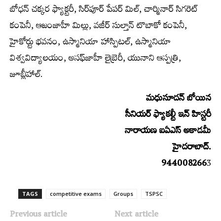
బోధన్‌ చక్కర ఫ్యాక్టరీ, సిర్‌పూర్‌ పేపర్‌ మిల్‌, చార్మినార్‌ సిగరెట్‌
కంపెనీ, ఆజంజాహీ మిల్లు, వజీర్‌ సుల్తాన్‌ టొబాకో కంపెనీ,
హైకోర్టు భవనం, ఉస్మానియా హాస్పిటల్‌, ఉస్మానియా
విశ్వవిద్యాలయం, అసఫ్‌జాహీ లైబ్రెరీ, యునాని ఆస్పత్రి,
జూబ్లీహాల్‌.
మధుసూదన్‌ బోయిన
సీనియర్‌ ఫ్యాకల్టీ ఇన్‌ హిస్టరీ
నారాయణ ఐఏఎస్ అకాడమీ
హైదరాబాద్‌.
944008266
3
TAGS
competitive exams
Groups‌
TSPSC
Previous article
Next article