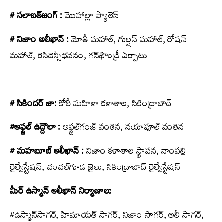
# సలాబత్‌జంగ్‌ :
మొహాల్లా ప్యాలెస్
# నిజాం అలీఖాన్‌ :
మోతీ మహాల్‌, గుల్షన్‌ మహాల్‌, రోషన్‌
మహాల్‌, రెసిడెన్సీభవనం, గన్‌ఫౌండ్రీ ఏర్పాటు
# సికిందర్‌ జా:
కోఠీ మహిళా కళాశాల, సికింద్రాబాద్‌
#అఫ్జల్‌ ఉద్దౌలా :
అఫ్జల్‌గంజ్‌ వంతెన, నయాపూల్‌ వంతెన
# మహబూబ్‌ అలీఖాన్‌ :
నిజాం కళాశాల స్థాపన, నాంపల్లి
రైల్వేస్టేషన్‌, చంచల్‌గూడ జైలు, సికింద్రాబాద్‌ రైల్వేస్టేషన్‌
మీర్‌ ఉస్మాన్‌ అలీఖాన్‌ నిర్మాణాలు
#ఉస్మాన్‌సాగర్‌, హిమాయత్‌ సాగర్‌, నిజాం సాగర్‌, అలీ సాగర్‌,