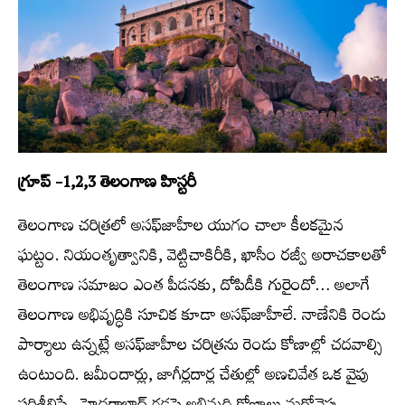
గ్రూప్ -1,2,3 తెలంగాణ హిస్ట‌రీ
తెలంగాణ చరిత్రలో అసఫ్‌జాహీల యుగం చాలా కీలకమైన
ఘట్టం. నియంతృత్వానికి, వెట్టిచాకిరీకి, ఖాసీం రజ్వీ అరాచకాలతో
తెలంగాణ సమాజం ఎంత పీడనకు, దోపిడీకి గురైందో… అలాగే
తెలంగాణ అభివృద్ధికి సూచిక కూడా అసఫ్‌జాహీలే. నాణేనికి రెండు
పార్శాలు ఉన్నట్లే అసఫ్‌జాహీల చరిత్రను రెండు కోణాల్లో చదవాల్సి
ఉంటుంది. జమీందార్లు, జాగీర్లదార్ల చేతుల్లో అణచివేత ఒక వైపు