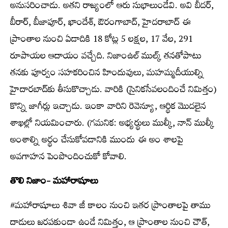
అనుసరించాడు. అతని రాజ్యంలో ఆరు సుభాలుండేవి. అవి బీదర్‌,
బీరార్‌, బీజాపూర్‌, ఖాందేశ్‌, ఔరంగాబాద్‌, హైదరాబాద్‌ ఈ
ప్రాంతాల నుంచి ఏడాదికి 18 కోట్ల 5 లక్షల, 17 వేల, 291
రూపాయల ఆదాయం వచ్చేది. నిజాంఉల్‌ ముల్క్ తనతోపాటు
తనకు పూర్వం సహకరించిన హిందువులు, మహమ్మదీయుల్ని
హైదారబాద్‌కు తీసుకొచ్చాడు. వారికి (సైనికసేవలందించే నిమిత్తం)
కొన్ని జాగీర్లు ఇచ్చాడు. ఇంకా వారిని రెవెన్యూ, ఆర్థిక మొదలైన
శాఖల్లో నియమించారు. (గమనిక: అభ్యర్థులు ముల్కీ, నాన్‌ ముల్కీ
అంశాల్ని అర్థం చేసుకోవడానికి ముందు ఈ అం శాలపై
అవగాహన పెంపొందించుకో కోవాలి.
తొలి నిజాం- మహారాషూలు
#మహారాషూలు శివా జీ కాలం నుంచి ఇతర ప్రాంతాలపై తాము
దాడులు జరపకుండా ఉండే నిమిత్తం, ఆ ప్రాంతాల నుంచి చౌత్‌,