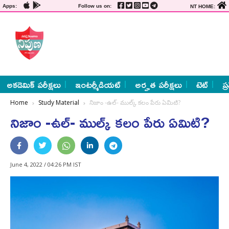
Apps:
Follow us on:
NT HOME:
అకడెమిక్ పరీక్షలు
ఇంటర్మీడియట్
అర్హత పరీక్షలు
టెట్
ప్
Home
Study Material
నిజాం -ఉల్‌- ముల్క్ క‌లం పేరు ఏమిటి?
నిజాం -ఉల్‌- ముల్క్ క‌లం పేరు ఏమిటి?
June 4, 2022 / 04:26 PM IST