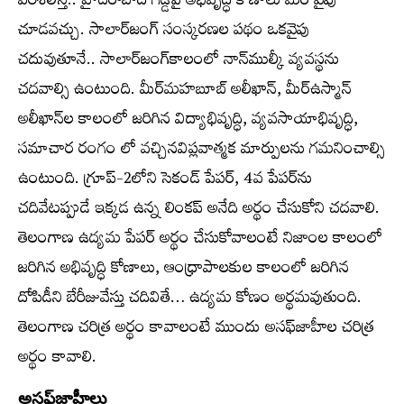
పరిశీలిస్తే.. హైదరాబాద్‌ గడ్డపై అభివృద్ధి కోణాలు మరోవైపు
చూడవచ్చు. సాలార్‌జంగ్‌ సంస్కరణల పథం ఒకవైపు
చదువుతూనే.. సాలార్‌జంగ్‌కాలంలో నాన్‌ముల్కీ వ్యవస్థను
చదవాల్సి ఉంటుంది. మీర్‌మహబూబ్‌ అలీఖాన్‌, మీర్‌ఉస్మాన్‌
అలీఖాన్‌ల కాలంలో జరిగిన విద్యాభివృద్ధి, వ్యవసాయాభివృద్ధి,
సమాచార రంగం లో వచ్చినవిప్లవాత్మక మార్పులను గమనించాల్సి
ఉంటుంది. గ్రూప్‌-2లోని సెకండ్‌ పేపర్‌, 4వ పేపర్‌ను
చదివేటప్పుడే ఇక్కడ ఉన్న లింకప్‌ అనేది అర్థం చేసుకోని చదవాలి.
తెలంగాణ ఉద్యమ పేపర్‌ అర్థం చేసుకోవాలంటే నిజాంల కాలంలో
జరిగిన అభివృద్ధి కోణాలు, ఆంధ్రాపాలకుల కాలంలో జరిగిన
దోపిడీని బేరీజువేస్తు చదివితే… ఉద్యమ కోణం అర్థమవుతుంది.
తెలంగాణ చరిత్ర అర్థం కావాలంటే ముందు అసఫ్‌జాహీల చరిత్ర
అర్థం కావాలి.
అసఫ్‌జాహీలు