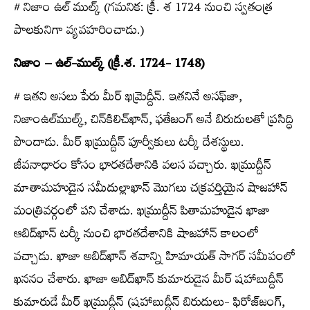
# నిజాం ఉల్‌ ముల్క్ (గమనిక: క్రీ. శ 1724 నుంచి స్వతంత్ర
పాలకునిగా వ్యవహరించాడు.)
నిజాం – ఉల్‌-ముల్క్ (క్రీ.శ. 1724- 1748)
# ఇతని అసలు పేరు మీర్‌ ఖమ్రెద్దీన్‌. ఇతనినే అసఫ్‌జా,
నిజాంఉల్‌ముల్క్, చిన్‌కిలిచ్‌ఖాన్‌, ఫతేజంగ్‌ అనే బిరుదులతో ప్రసిద్ధి
పొందాడు. మీర్‌ ఖమ్రుద్దీన్‌ పూర్వీకులు టర్కీ దేశస్థులు.
జీవనాధారం కోసం భారతదేశానికి వలస వచ్చారు. ఖమ్రుద్దీన్‌
మాతామహుడైన సమీదుల్లాఖాన్‌ మొగలు చక్రవర్తియైన షాజహాన్‌
మంత్రివర్గంలో పని చేశాడు. ఖమ్రుద్దీన్‌ పితామహుడైన ఖాజా
ఆబిద్‌ఖాన్‌ టర్కీ నుంచి భారతదేశానికి షాజహాన్‌ కాలంలో
వచ్చాడు. ఖాజా అబిద్‌ఖాన్‌ శవాన్ని హిమాయత్‌ సాగర్‌ సమీపంలో
ఖననం చేశారు. ఖాజా అబిద్‌ఖాన్‌ కుమారుడైన మీర్‌ షహాబుద్దీన్‌
కుమారుడే మీర్‌ ఖమ్రుద్దీన్‌ (షహాబుద్దీన్‌ బిరుదులు- ఫిరోజ్‌జంగ్‌,