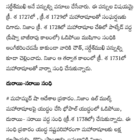
సర్దేశ్‌ముఖి అనే పన్నుల్ని వసూలు చేసేవారు. ఈ పన్నుల విషయమై
క్రీ. శ 1727లో , క్రీ.శ 1729లో మహారాషూలతో సంఘర్షణకు
దిగాడు. నిజాం క్రీ. శ 1728లో మహారాషూల చేతిలో పాల్కేడ్‌ వద్ద
(పీష్వా బాజీరావు కాలంలో) ఓడిపోయి ముషిగాం సంధికి
అంగీకరించడమే కాకుండా వారికి చౌత్‌, సర్దేశ్‌ముఖి పన్నుల్ని
కూడా చెల్లించాడు. నిజాం ఆ తర్వాత కాలంలో క్రీ. శ 1731లో
మహారాషూలతో వార్నా సంధి చేసుకున్నాడు.
దురాయి-సరాయి సంధి
# మహమ్మద్‌ షా ఆదేశాల ప్రకారం..నిజాం ఉల్‌ ముల్క్
మహారాషూలపై యుద్ధం చేసి భోపాల్‌ యుద్ధంలో ఓడిపోయి,
దురాయి- సరాయి వద్ద సంధి (క్రీ.శ 1738లో) చేసుకున్నాడు. ఈ
సంధి ప్రకారం యుద్ధ నష్టపరిహారంగా మహారాషూలకు లక్ష