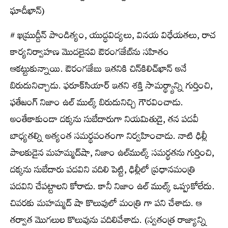
ఘాదీఖాన్‌)
# ఖమ్రుద్దీన్‌ పాండిత్యం, యుద్ధవిద్యలు, వినయ విధేయతలు, రాచ
కార్యనిర్వాహణ మొదలైనవి ఔరంగజేబ్‌ను సహితం
ఆకట్టుకున్నాయి. ఔరంగజేబు ఇతనికి చిన్‌కిలిచ్‌ఖాన్‌ అనే
బిరుదునిచ్చాడు. ఫరూక్‌సియార్‌ ఇతని శక్తి సామర్థ్యాన్ని గుర్తించి,
ఫతేజంగ్‌ నిజాం ఉల్‌ ముల్క్ బిరుదునిచ్చి గౌరవించాడు.
అంతేకాకుండా దక్కను సుబేదారుగా నియమితుడై, తన పదవీ
బాధ్యతల్ని అత్యంత సమర్థవంతంగా నిర్వహించాడు. నాటి ఢిల్లీ
పాలకుడైన మహమ్మద్‌షా, నిజాం ఉల్‌ముల్క్ సమర్థతను గుర్తించి,
దక్కను సుబేదారు పదవిని వదిలి పెట్టి, ఢిల్లీలో ప్రధానమంత్రి
పదవిని చేపట్టాలని కోరాడు. కానీ నిజాం ఉల్‌ ముల్క్ ఒప్పుకోలేదు.
చివరకు మహమ్మద్‌ షా కొలువులో మంత్రి గా పని చేశాడు. ఆ
తర్వాత మొగలుల కొలువును వదిలివేశాడు. (స్వతంత్ర రాజ్యాన్ని