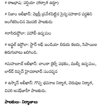
# రాజభాష: పర్షియా (తర్వాత ఉర్దూ)
# నిజాం అలీఖాన్‌: వెల్లస్లీ ప్రవేశపెట్టిన సైన్యసహకార పద్ధతిని
అంగీకరించిన మొదటి పాలకుడు
#నాసిరుద్దౌలా: వహాబీ ఉద్యమం
# అఫ్జల్‌ ఉద్దౌలా: స్టార్‌ ఆఫ్‌ ఇండియా బిరుదు కలదు, సిపాయిల
తిరుగుబాటు జరిగింది.
#మహబూబ్‌ అలీఖాన్‌: చాందా రైల్వే పథకం, ముల్కీ ఉద్యమం,
లార్డ్‍ రిప్పన్‌ హైదరాబాద్‌ సందర్శన
# ఉస్మాన్‌ అలీఖాన్‌: గొప్ప భవనాల నిర్మాత, చెరువుల నిర్మాత,
చివరి అసఫ్‌జాహీ పాలకుడు.
పాలకులు- నిర్మాణాలు