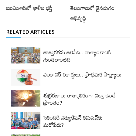
ఐఐఎంఆర్‌లో ఖాళీల భర్తీ
తెలంగాణ‌లో జైన‌మ‌తం
అభివృద్ధి
RELATED ARTICLES
తాత్వికతను తెలిపేది.. రాజ్యాంగానికి
గుండెలాంటిది
ఎలకానిక్‌ రికార్డులు.. ప్రాథమిక సాక్ష్యాలు
శుక్రకణాలు తాత్కాలికంగా నిల్వ ఉండే
ప్రాంతం?
సెకండరీ ఎడ్యుకేషన్‌ కమిషన్‌కు
మరోపేరు?