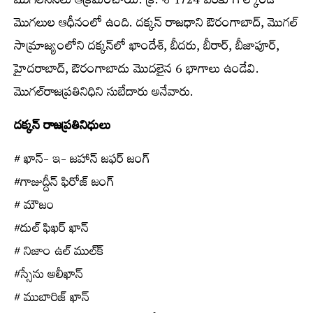
మొగల్‌సేనలు ఆక్రమించాయి. క్రీ. శ 1724 వరకు గోల్కొండ
మొగలుల ఆధీనంలో ఉంది. దక్కన్‌ రాజధాని ఔరంగాబాద్‌, మొగల్‌
సామ్రాజ్యంలోని దక్కన్‌లో ఖాందేశ్‌, బీదరు, బీరార్‌, బీజాపూర్‌,
హైదరాబాద్‌, ఔరంగాబాదు మొదలైన 6 భాగాలు ఉండేవి.
మొగల్‌రాజప్రతినిధిని సుబేదారు అనేవారు.
దక్కన్‌ రాజప్రతినిధులు
# ఖాన్‌- ఇ- జహాన్‌ జఫర్‌ జంగ్‌
#గాజుద్దీన్‌ ఫిరోజ్‌ జంగ్‌
# మౌజం
#దుల్‌ ఫిఖర్‌ ఖాన్‌
# నిజాం ఉల్‌ ముల్క్‍
#స్సేను అలీఖాన్‌
# ముబారిజ్‌ ఖాన్‌