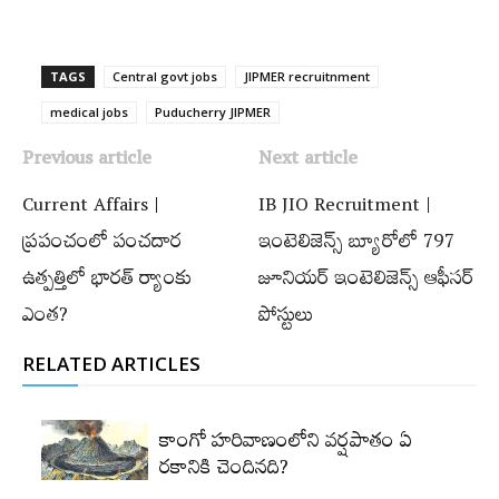
TAGS
Central govt jobs
JIPMER recruitnment
medical jobs
Puducherry JIPMER
Previous article
Next article
Current Affairs |
IB JIO Recruitment |
ప్రపంచంలో పంచదార
ఇంటెలిజెన్స్ బ్యూరోలో 797
ఉత్పత్తిలో భారత్‌ ర్యాంకు
జూనియర్ ఇంటెలిజెన్స్ ఆఫీసర్
ఎంత?
పోస్టులు
RELATED ARTICLES
కాంగో హరివాణంలోని వర్షపాతం ఏ
రకానికి చెందినది?