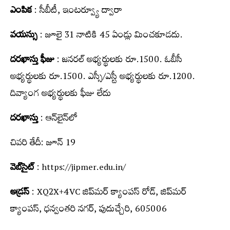
ఎంపిక
: సీబీటీ, ఇంటర్వ్యూ ద్వారా
వ‌య‌స్సు
: జూలై 31 నాటికి 45 ఏండ్లు మించకూడదు.
దరఖాస్తు ఫీజు
: జ‌న‌ర‌ల్ అభ్యర్థులకు రూ.1500. ఓబీసీ
అభ్యర్థులకు రూ.1500. ఎస్సీ/ఎస్టీ అభ్యర్థులకు రూ.1200.
దివ్యాంగ అభ్యర్థులకు ఫీజు లేదు
దరఖాస్తు
: ఆన్‌లైన్‌లో
చివరి తేదీ: జూన్ 19
వెబ్‌సైట్
:
https://jipmer.edu.in/
అడ్ర‌స్
: XQ2X+4VC జిప్‌మర్‌ క్యాంపస్ రోడ్, జిప్‌మర్‌
క్యాంపస్, ధన్వంతరి నగర్, పుదుచ్చేరి, 605006