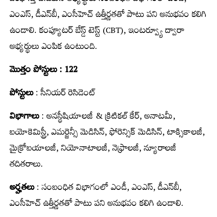
ఎంఎస్‌, డీఎన్‌బీ, ఎంసీహెచ్‌ ఉత్తీర్ణత‌తో పాటు ప‌ని అనుభ‌వం క‌లిగి
ఉండాలి. కంప్యూటర్ బేస్డ్ టెస్ట్ (CBT), ఇంటర్వ్యూ ద్వారా
అభ్య‌ర్థులు ఎంపిక ఉంటుంది.
మొత్తం పోస్టులు : 122
పోస్టులు
: సీనియర్ రెసిడెంట్
విభాగాలు
: అనస్థీషియాలజీ & క్రిటికల్ కేర్, అనాటమీ,
బయోకెమిస్ట్రీ, ఎమర్జెన్సీ మెడిసిన్, ఫోరెన్సిక్ మెడిసిన్, టాక్సికాలజీ,
మైక్రోబయాలజీ, నియోనాటాలజీ, నెఫ్రాలజీ, న్యూరాలజీ
త‌దిత‌రాలు.
అర్హ‌త‌లు
: సంబంధిత విభాగంలో ఎండీ, ఎంఎస్‌, డీఎన్‌బీ,
ఎంసీహెచ్‌ ఉత్తీర్ణత‌తో పాటు ప‌ని అనుభ‌వం క‌లిగి ఉండాలి.