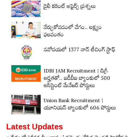
డైలీ కరెంట్‌ అఫైర్స్‌ ప్రశ్నలు
నేర్చుకోవడంలో వేగం.. లక్ష్యం
ఫలవంతం
నవోదయలో 1377 నాన్‌ టీచింగ్‌ స్టాఫ్‌
IDBI JAM Recruitment | డిగ్రీ
అర్హ‌త‌తో.. ఐడీబీఐ బ్యాంకులో 500
అసిస్టెంట్‌ మేనేజర్‌ పోస్టులు
Union Bank Recruitment |
యూనియన్ బ్యాంకులో 606 పోస్టులు
Latest Updates