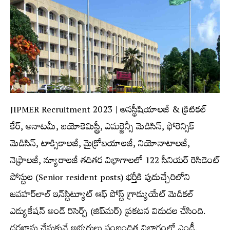
JIPMER Recruitment 2023 |
అనస్థీషియాలజీ & క్రిటికల్
కేర్, అనాటమీ, బయోకెమిస్ట్రీ, ఎమర్జెన్సీ మెడిసిన్, ఫోరెన్సిక్
మెడిసిన్, టాక్సికాలజీ, మైక్రోబయాలజీ, నియోనాటాలజీ,
నెఫ్రాలజీ, న్యూరాలజీ త‌దిత‌ర విభాగాల‌లో 122 సీనియర్ రెసిడెంట్
పోస్టుల (Senior resident posts) భ‌ర్తీకి పుదుచ్చేరిలోని
జవహర్‌లాల్‌ ఇన్‌స్టిట్యూట్‌ ఆఫ్‌ పోస్ట్ గ్రాడ్యుయేట్‌ మెడికల్‌
ఎడ్యుకేషన్‌ అండ్‌ రిసెర్చ్ (జిప్‌మర్‌) ప్ర‌క‌ట‌న విడుద‌ల చేసింది.
ద‌ర‌ఖాస్తు చేసుకునే అభ్య‌ర్థులు సంబంధిత విభాగంలో ఎండీ,