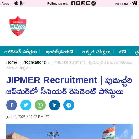
Apps:
Follow us on:
NT HOME:
అకడెమిక్ పరీక్షలు
ఇంటర్మీడియట్
అర్హత పరీక్షలు
టెట్
ప్
Home
Notifications
JIPMER Recruitment | పుదుచ్చేరి జిప్‌మర్‌లో సీనియర్
రెసిడెంట్ పోస్టులు
JIPMER Recruitment | పుదుచ్చేరి
జిప్‌మర్‌లో సీనియర్ రెసిడెంట్ పోస్టులు
June 1, 2023 / 12:42 PM IST