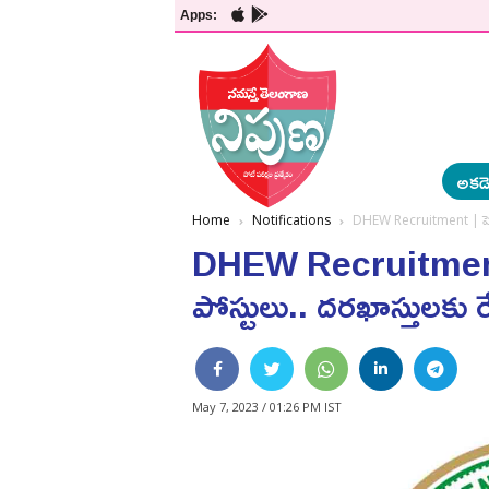
Apps:
అకడె
Home
Notifications
DHEW Recruitment | పెద్దపల్ల
DHEW Recruitment | పెద్
పోస్టులు.. ద‌ర‌ఖాస్తుల‌కు రే
May 7, 2023 / 01:26 PM IST