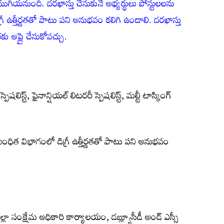
ముగియ‌నుంది. ద‌ర‌ఖాస్తు చేసుకునే అభ్య‌ర్థులు పోస్టుల‌లను
రీ ఉత్తీర్ణతతో పాటు పని అనుభవం క‌లిగి ఉండాలి. దరఖాస్తు
కు అప్లై చేసుకోవ‌చ్చు.
ెష‌లిస్ట్, ఫైనాన్షియ‌ల్ లిట‌ర‌రీ స్పెష‌లిస్ట్, మ‌ల్టీ టాస్కింగ్
ంబంధిత విభాగంలో డిగ్రీ ఉత్తీర్ణతతో పాటు పని అనుభవం
ిల్లా సంక్షేమ అధికారి కార్యాలయం, డబ్ల్యూసీడీ అండ్‌ ఎస్సీ