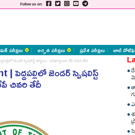
Follow us on:
మిక్ పరీక్షలు
అర్హత పరీక్షలు
ప్రవేశ పరీక్షలు
జాబ్ నోటిఫి
La
ిలో జెండర్‌ స్పెషలిస్ట్‌ పోస్టులు.. ద‌ర‌ఖాస్తుల‌కు రేపే చివ‌రి తేదీ
దపల్లిలో జెండర్‌ స్పెషలిస్ట్‌
ద
మ
పే చివ‌రి తేదీ
త
గ
ఎ
శ
ప
స