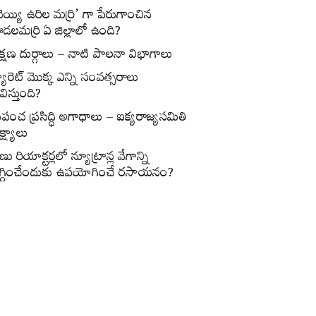
వెయ్యి ఉరిల మర్రి’ గా పేరుగాంచిన
డలమర్రి ఏ జిల్లాలో ఉంది?
క్షణ దుర్గాలు – నాటి పాలనా విభాగాలు
్యారెట్‌ మొక్క ఎన్ని సంవత్సరాలు
విస్తుంది?
్రపంచ ప్రసిద్ధి అగాధాలు – ఐక్యరాజ్యసమితి
్ష్యాలు
ణు రియాక్టర్లలో న్యూట్రాన్ల వేగాన్ని
గ్గించేందుకు ఉపయోగించే రసాయనం?