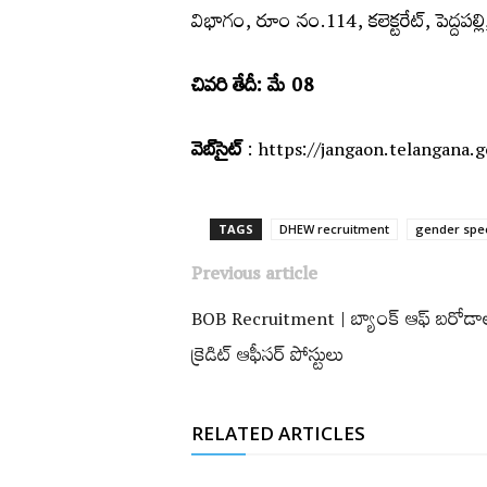
విభాగం, రూం నం.114, కలెక్టరేట్‌, పెద్దపల్లి, 
చివరి తేదీ: మే 08
వెబ్‌సైట్
: https://jangaon.telangana.g
TAGS
DHEW recruitment
gender spec
Previous article
BOB Recruitment | బ్యాంక్ ఆఫ్ బరోడా
క్రెడిట్ ఆఫీసర్ పోస్టులు
RELATED ARTICLES