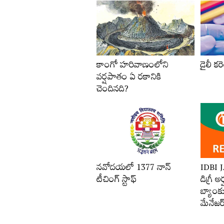
కాంగో హరివాణంలోని
డైలీ కరె
వర్షపాతం ఏ రకానికి
చెందినది?
నవోదయలో 1377 నాన్‌
IDBI 
టీచింగ్‌ స్టాఫ్‌
డిగ్రీ అ
బ్యాంకు
మేనేజర్