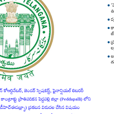
‘
ఊ
ర
క
జీ
ప
లక
అ
త
 కోఆర్డినేటర్, జెండ‌ర్ స్పెష‌లిస్ట్, ఫైనాన్షియ‌ల్ లిట‌ర‌రీ
తీకి కాంట్రాక్టు ప్రాతిప‌దిక‌న పెద్దపల్లి జిల్లా (Peddapalli) లోని
డీహెచ్‌ఈడబ్ల్యూ) ప్ర‌కట‌న విడుద‌ల చేసిన విష‌యం