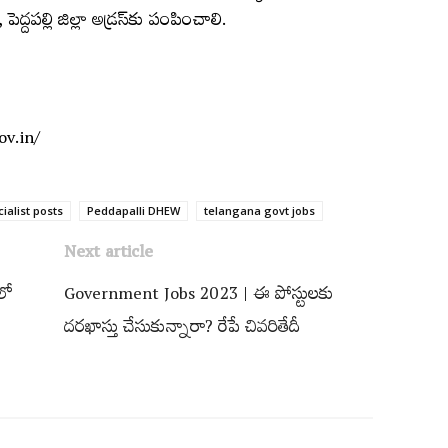
పెద్దపల్లి జిల్లా అడ్ర‌స్‌కు పంపించాలి.
ov.in/
ialist posts
Peddapalli DHEW
telangana govt jobs
Next article
లో
Government Jobs 2023 | ఈ పోస్టులకు
దరఖాస్తు చేసుకున్నారా? రేపే చివరితేదీ