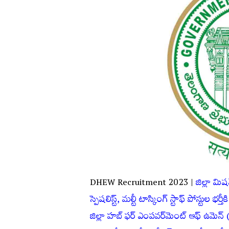
DHEW Recruitment 2023 |
జిల్లా మిషన్
స్పెష‌లిస్ట్, మ‌ల్టీ టాస్కింగ్ స్టాఫ్ పోస్టుల భ‌ర్
జిల్లా హబ్ ఫర్ ఎంపవర్‌మెంట్ ఆఫ్ ఉమెన్ (