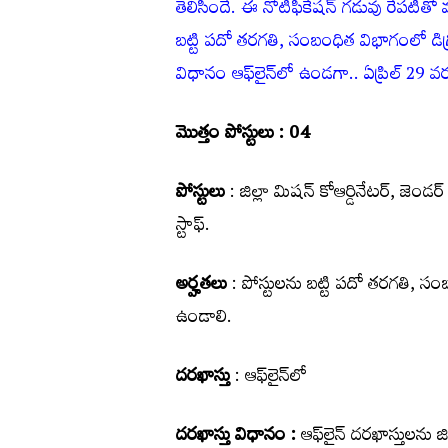
తెలిసిందే. ఈ నోటిఫికేష‌న్ గ‌డువు రేప‌టితో 
బ‌ట్టి పదో తరగతి, సంబంధిత విభాగంలో డిగ్
విధానం ఆఫ్‌లైన్‌లో ఉండ‌గా.. ఏప్రిల్ 29 వ‌ర‌
మొత్తం పోస్టులు : 04
పోస్టులు
: జిల్లా మిషన్ కోఆర్డినేటర్, జెండ‌ర్ స్ప
స్టాఫ్.
అర్హతలు
: పోస్టుల‌ను బ‌ట్టి పదో తరగతి, స
ఉండాలి.
దరఖాస్తు
: ఆఫ్‌లైన్‌లో
దరఖాస్తు విధానం :
ఆఫ్‌లైన్‌ దరఖాస్తులను జ