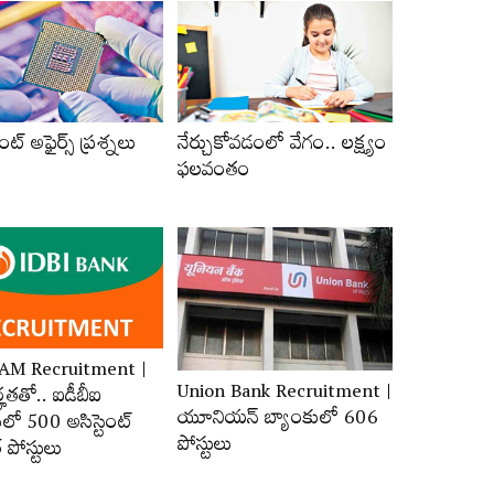
ంట్‌ అఫైర్స్‌ ప్రశ్నలు
నేర్చుకోవడంలో వేగం.. లక్ష్యం
ఫలవంతం
JAM Recruitment |
Union Bank Recruitment |
ర్హ‌త‌తో.. ఐడీబీఐ
యూనియన్ బ్యాంకులో 606
లో 500 అసిస్టెంట్‌
పోస్టులు
‌ పోస్టులు