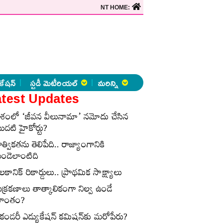
NT HOME:
కేషన్
స్టడీ మెటీరియల్
మరిన్ని
test Updates
ేశంలో ‘జీవన వీలునామా’ నమోదు చేసిన
ొదటి హైకోర్టు?
ాత్వికతను తెలిపేది.. రాజ్యాంగానికి
ుండెలాంటిది
లకానిక్‌ రికార్డులు.. ప్రాథమిక సాక్ష్యాలు
ుక్రకణాలు తాత్కాలికంగా నిల్వ ఉండే
్రాంతం?
ెకండరీ ఎడ్యుకేషన్‌ కమిషన్‌కు మరోపేరు?