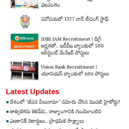
ఫలవంతం
నవోదయలో 1377 నాన్‌ టీచింగ్‌ స్టాఫ్‌
IDBI JAM Recruitment | డిగ్రీ
అర్హ‌త‌తో.. ఐడీబీఐ బ్యాంకులో 500
అసిస్టెంట్‌ మేనేజర్‌ పోస్టులు
Union Bank Recruitment |
యూనియన్ బ్యాంకులో 606 పోస్టులు
Latest Updates
దేశంలో ‘జీవన వీలునామా’ నమోదు చేసిన మొదటి హైకోర్టు?
తాత్వికతను తెలిపేది.. రాజ్యాంగానికి గుండెలాంటిది
ఎలకానిక్‌ రికార్డులు.. ప్రాథమిక సాక్ష్యాలు