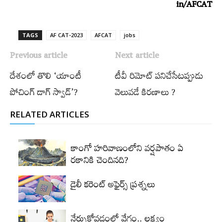
in/AFCAT
TAGS
AF CAT-2023
AFCAT
jobs
Previous article
Next article
దేశంలో తొలి ‘యాంటీ
టీవీ రిమోట్‌ పనిచేసేటప్పుడు
పోచింగ్‌ డాగ్‌ స్వాడ్‌’?
వెలువడే కిరణాలు ?
RELATED ARTICLES
కాంగో హరివాణంలోని వర్షపాతం ఏ
రకానికి చెందినది?
డైలీ కరెంట్‌ అఫైర్స్‌ ప్రశ్నలు
నేర్చుకోవడంలో వేగం.. లక్ష్యం