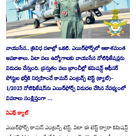
వాయుసేన.. త్రివిధ దళాల్లో ఒకటి. ఎయిర్‌ఫోర్స్‌లో ఆకాశమంత
అవకాశాలు. ఏటా పలు ఉద్యోగాలకు వాయుసేన నోటిఫికేషన్లను
విడుదల చేస్తుంది. ప్రస్తుతం పలు బ్రాంచీల్లో కమిషన్డ్‌ ఆఫీసర్‌
పోస్టుల భర్తీకి నిర్వహించే కామన్‌ ఎంట్రన్స్‌ టెస్ట్‌ (క్యాట్‌)-
1/2023 నోటిఫికేషన్‌ను ఎయిర్‌ఫోర్స్‌ విడుదల చేసిన నేపథ్యంలో
వివరాలు సంక్షిప్తంగా …
ఏఎఫ్‌ క్యాట్‌
ఎయిర్‌ఫోర్స్‌ కామన్‌ ఎంట్రన్స్‌ టెస్ట్‌. ఏటా ఈ టెస్ట్‌ ద్వారా కమిషన్డ్‌