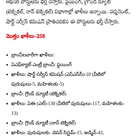
ఆఫీసర్‌ పోస్టులను భర్తీ చేస్తారు. ఫ్లయింగ్‌, గ్రౌండ్‌ డ్యూటీ
(టెక్నికల్‌, నాన్‌ టెక్నికల్‌) విభాగాల్లో ఖాళీలు ఉన్నాయి. పర్మనెంట్‌,
షార్ట్‌ సర్వీస్‌ కమిషన్‌ ప్రాతిపదికన ఈ పోస్టులను భర్తీ చేస్తారు.
మొత్తం ఖాళీలు-258
బ్రాంచీలవారీగా ఖాళీలు:
ఏఎఫ్‌క్యాట్‌ ఎంట్రీ బ్రాంచీ: ఫ్లయింగ్‌
ఖాళీలు: షార్ట్‌ సర్వీస్‌ కమిషన్‌ (ఎస్‌ఎస్‌సీ)-10 (వీటిలో
పురుషులు-5, మహిళలకు-5)
బ్రాంచీ: గ్రౌండ్‌ డ్యూటీ (టెక్నికల్‌)
ఖాళీలు: ఏఈ (ఎల్‌)-130 (వీటిలో పురుషులు-117, మహిళలకు-
13)
బ్రాంచీ: గ్రౌండ్‌ డ్యూటీ (నాన్‌ టెక్నికల్‌)
ఖాళీలు: పురుషులకు- వెపన్‌ సిస్టమ్‌-15, అడ్మిన్‌-43,