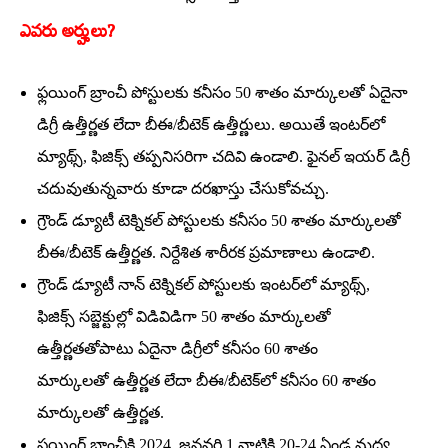
ఎవరు అర్హులు?
ఫ్లయింగ్‌ బ్రాంచీ పోస్టులకు కనీసం 50 శాతం మార్కులతో ఏదైనా
డిగ్రీ ఉత్తీర్ణత లేదా బీఈ/బీటెక్‌ ఉత్తీర్ణులు. అయితే ఇంటర్‌లో
మ్యాథ్స్‌, ఫిజిక్స్‌ తప్పనిసరిగా చదివి ఉండాలి. ఫైనల్‌ ఇయర్‌ డిగ్రీ
చదువుతున్నవారు కూడా దరఖాస్తు చేసుకోవచ్చు.
గ్రౌండ్‌ డ్యూటీ టెక్నికల్‌ పోస్టులకు కనీసం 50 శాతం మార్కులతో
బీఈ/బీటెక్‌ ఉత్తీర్ణత. నిర్దేశిత శారీరక ప్రమాణాలు ఉండాలి.
గ్రౌండ్‌ డ్యూటీ నాన్‌ టెక్నికల్‌ పోస్టులకు ఇంటర్‌లో మ్యాథ్స్‌,
ఫిజిక్స్‌ సబ్జెక్టుల్లో విడివిడిగా 50 శాతం మార్కులతో
ఉత్తీర్ణతతోపాటు ఏదైనా డిగ్రీలో కనీసం 60 శాతం
మార్కులతో ఉత్తీర్ణత లేదా బీఈ/బీటెక్‌లో కనీసం 60 శాతం
మార్కులతో ఉత్తీర్ణత.
ఫ్లయింగ్‌ బ్రాంచీకి 2024, జనవరి 1 నాటికి 20-24 ఏండ్ల మధ్య,