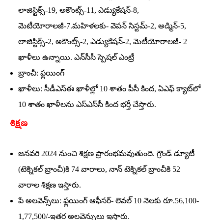
లాజిస్టిక్స్‌-19, అకౌంట్స్‌-11, ఎడ్యుకేషన్‌-8,
మెటీయోరాలజీ-7.మహిళలకు- వెపన్‌ సిస్టమ్‌-2, అడ్మిన్‌-5,
లాజిస్టిక్స్‌-2, అకౌంట్స్‌-2, ఎడ్యుకేషన్‌-2, మెటీయోరాలజీ- 2
ఖాళీలు ఉన్నాయి. ఎన్‌సీసీ స్పెషల్‌ ఎంట్రీ
బ్రాంచీ: ఫ్లయింగ్‌
ఖాళీలు: సీడీఎస్‌ఈ ఖాళీల్లో 10 శాతం పీసీ కింద, ఏఎఫ్‌ క్యాట్‌లో
10 శాతం ఖాళీలను ఎస్‌ఎస్‌సీ కింద భర్తీ చేస్తారు.
శిక్షణ
జనవరి 2024 నుంచి శిక్షణ ప్రారంభమవుతుంది. గ్రౌండ్‌ డ్యూటీ
(టెక్నికల్‌ బ్రాంచీ)కి 74 వారాలు, నాన్‌ టెక్నికల్‌ బ్రాంచీకి 52
వారాల శిక్షణ ఇస్తారు.
పే అలవెన్స్‌లు: ఫ్లయింగ్‌ ఆఫీసర్‌- లెవల్‌ 10 నెలకు రూ.56,100-
1,77,500/-ఇతర అలవెన్సులు ఇస్తారు.