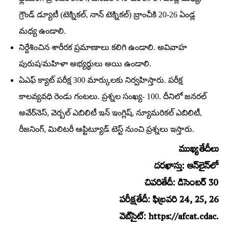
గ్రౌండ్‌ డ్యూటీ (టెక్నికల్‌, నాన్‌ టెక్నికల్‌) బ్రాంచీకి 20-26 ఏండ్ల
మధ్య ఉండాలి.
నిర్దేశించిన శారీరక ప్రమాణాలు కలిగి ఉండాలి. అవివాహ
పురుష/మహిళా అభ్యర్థులు అయి ఉండాలి.
ఏఎఫ్‌ క్యాట్‌ పరీక్ష 300 మార్కులకు నిర్వహిస్తారు. పరీక్ష
కాలవ్యవధి రెండు గంటలు. ప్రశ్నల సంఖ్య- 100. దీనిలో జనరల్‌
అవేర్‌నెస్‌, వెర్బల్‌ ఎబిలిటీ ఇన్‌ ఇంగ్లిష్‌, న్యూమరికల్‌ ఎబిలిటీ,
రీజనింగ్‌, మిలిటరీ ఆప్టిట్యూడ్‌ టెస్ట్‌ నుంచి ప్రశ్నలు ఇస్తారు.
ముఖ్యతేదీలు
దరఖాస్తు: ఆన్‌లైన్‌లో
చివరితేదీ: డిసెంబర్‌ 30
పరీక్షతేదీ: ఫిబ్రవరి 24, 25, 26
వెబ్‌సైట్‌: https://afcat.cdac.