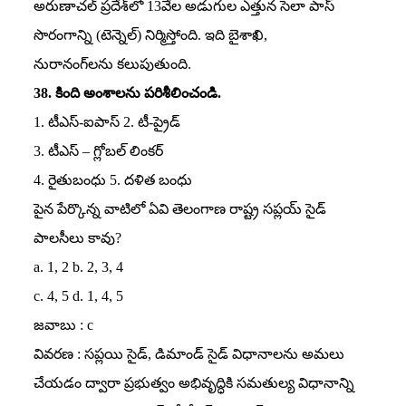
అరుణాచల్‌ ప్రదేశ్‌లో 13వేల అడుగుల ఎత్తున సెలా పాస్‌
సొరంగాన్ని (టెన్నెల్‌) నిర్మిస్తోంది. ఇది బైశాఖి,
నురానంగ్‌లను కలుపుతుంది.
38. కింది అంశాలను పరిశీలించండి.
1. టీఎస్‌-ఐపాస్‌ 2. టీ-ప్రైడ్‌
3. టీఎస్‌ – గ్లోబల్‌ లింకర్‌
4. రైతుబంధు 5. దళిత బంధు
పైన పేర్కొన్న వాటిలో ఏవి తెలంగాణ రాష్ట్ర సప్లయ్‌ సైడ్‌
పాలసీలు కావు?
a. 1, 2 b. 2, 3, 4
c. 4, 5 d. 1, 4, 5
జవాబు : c
వివరణ : సప్లయి సైడ్‌, డిమాండ్‌ సైడ్‌ విధానాలను అమలు
చేయడం ద్వారా ప్రభుత్వం అభివృద్ధికి సమతుల్య విధానాన్ని