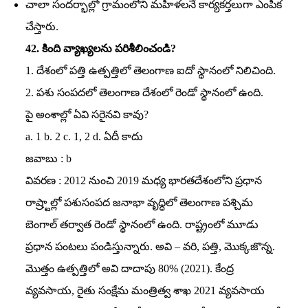
చాలా సందర్భాల్లో గ్రామంలోని మహిళలనే కార్యకర్తలుగా ఎంపిక
చేస్తారు.
42. కింది వ్యాఖ్యలను పరిశీలించండి?
1. దేశంలో పత్తి ఉత్పత్తిలో తెలంగాణ ఐదో స్థానంలో నిలిచింది.
2. పశు సంపదలో తెలంగాణ దేశంలో రెండో స్థానంలో ఉంది.
పై అంశాల్లో ఏవి సరైనవి కావు?
a. 1 b. 2 c. 1, 2 d. ఏదీ కాదు
జవాబు : b
వివరణ : 2012 నుంచి 2019 మధ్య భారతదేశంలోని ప్రధాన
రాష్ర్టాల్లో పశుసంపద జనాభా వృద్ధిలో తెలంగాణ పశ్చిమ
బెంగాల్‌ తర్వాత రెండో స్థానంలో ఉంది. రాష్ట్రంలో మూడు
ప్రధాన పంటలు పండిస్తున్నారు. అవి – వరి, పత్తి, మొక్కజొన్న.
మొత్తం ఉత్పత్తిలో అవి దాదాపు 80% (2021). కేంద్ర
వ్యవసాయ, రైతు సంక్షేమ మంత్రిత్వ శాఖ 2021 వ్యవసాయ