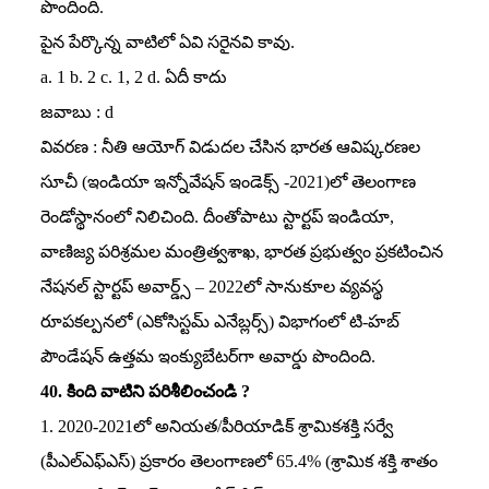
పొందింది.
పైన పేర్కొన్న వాటిలో ఏవి సరైనవి కావు.
a. 1 b. 2 c. 1, 2 d. ఏదీ కాదు
జవాబు : d
వివరణ : నీతి ఆయోగ్‌ విడుదల చేసిన భారత ఆవిష్కరణల
సూచీ (ఇండియా ఇన్నోవేషన్‌ ఇండెక్స్‌ -2021)లో తెలంగాణ
రెండోస్థానంలో నిలిచింది. దీంతోపాటు స్టార్టప్‌ ఇండియా,
వాణిజ్య పరిశ్రమల మంత్రిత్వశాఖ, భారత ప్రభుత్వం ప్రకటించిన
నేషనల్‌ స్టార్టప్‌ అవార్డ్స్‌ – 2022లో సానుకూల వ్యవస్థ
రూపకల్పనలో (ఎకోసిస్టమ్‌ ఎనేబ్లర్స్‌) విభాగంలో టి-హబ్‌
పౌండేషన్‌ ఉత్తమ ఇంక్యుబేటర్‌గా అవార్డు పొందింది.
40. కింది వాటిని పరిశీలించండి ?
1. 2020-2021లో అనియత/పీరియాడిక్‌ శ్రామికశక్తి సర్వే
(పీఎల్‌ఎఫ్‌ఎస్‌) ప్రకారం తెలంగాణలో 65.4% (శ్రామిక శక్తి శాతం