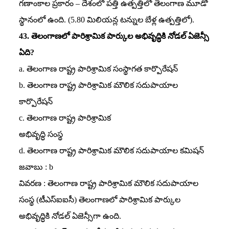
గణాంకాల ప్రకారం – దేశంలో పత్తి ఉత్పత్తిలో తెలంగాణ మూడో
స్థానంలో ఉంది. (5.80 మిలియన్ల టన్నుల బేళ్ల ఉత్పత్తిలో).
43. తెలంగాణలో పారిశ్రామిక పార్కుల అభివృద్ధికి నోడల్‌ ఏజెన్సీ
ఏది?
a. తెలంగాణ రాష్ట్ర పారిశ్రామిక సంస్థాగత కార్పొరేషన్‌
b. తెలంగాణ రాష్ట్ర పారిశ్రామిక మౌలిక సదుపాయాల
కార్పొరేషన్‌
c. తెలంగాణ రాష్ట్ర పారిశ్రామిక
అభివృద్ధి సంస్థ
d. తెలంగాణ రాష్ట్ర పారిశ్రామిక మౌలిక సదుపాయాల కమిషన్‌
జవాబు : b
వివరణ : తెలంగాణ రాష్ట్ర పారిశ్రామిక మౌలిక సదుపాయాల
సంస్థ (టీఎస్‌ఐఐసీ) తెలంగాణలో పారిశ్రామిక పార్కుల
అభివృద్ధికి నోడల్‌ ఏజెన్సీగా ఉంది.