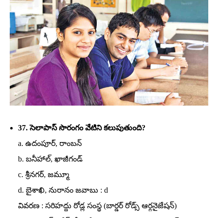
37. సెలాపాస్‌ సొరంగం వేటిని కలుపుతుంది?
a. ఉదంపూర్‌, రాంబన్‌
b. బనీహాల్‌, ఖాజీగండ్‌
c. శ్రీనగర్‌, జమ్మూ
d. బైశాఖి, నురానం జవాబు : d
వివరణ : సరిహద్దు రోడ్ల సంస్థ (బార్డర్‌ రోడ్స్‌ ఆర్గనైజేషన్‌)