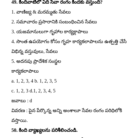
49. కిందివాటిలో ఏది సేవా రంగం కిందకు వస్తుంది?
1. వాణిజ్య & మరమ్మతు సేవలు
2. సమాచారం ప్రసారానికి సంబంధించిన సేవలు
3. యజమానులుగా గృహాల కార్యక్లాపాలు
4. సొంత ఉపయోగం కోసం గృహ కార్యకలాపాలను ఉత్పత్తి చేసే
విభిన్న వస్తువులు, సేవలు
5. అదనపు ప్రాదేశిక సంస్థల
కార్యకలాపాలు
a. 1, 2, 3, 4 b. 1, 2, 3, 5
c. 1, 2, 3 d.1, 2, 3, 4, 5
జవాబు : d
వివరణ : పైన పేర్కొన్న అన్ని అంశాలూ సేవల రంగం పరిధిలోకి
వస్తాయి.
50. కింది వ్యాఖ్యలను పరిశీలించండి.