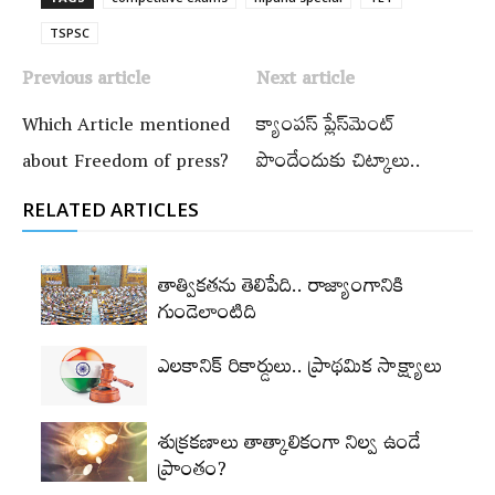
TSPSC
Previous article
Next article
Which Article mentioned
క్యాంపస్ ప్లేస్‌మెంట్
about Freedom of press?
పొందేందుకు చిట్కాలు..
RELATED ARTICLES
తాత్వికతను తెలిపేది.. రాజ్యాంగానికి
గుండెలాంటిది
ఎలకానిక్‌ రికార్డులు.. ప్రాథమిక సాక్ష్యాలు
శుక్రకణాలు తాత్కాలికంగా నిల్వ ఉండే
ప్రాంతం?