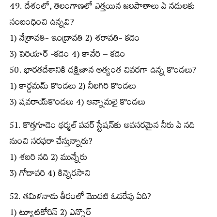
49. దేశంలో, తెలంగాణలో ఎత్తయిన జలపాతాలు ఏ నదులకు
సంబంధించి ఉన్నవి?
1) నేత్రావతి- ఇంద్రావతి 2) శరావతి- కడెం
3) పెరియార్ -కడెం 4) కావేరి – కడెం
50. భారతదేశానికి దక్షిణాన అత్యంత చివరగా ఉన్న కొండలు?
1) కార్డమమ్ కొండలు 2) నీలగిరి కొండలు
3) షవరాయ్‌కొండలు 4) అన్నామలై కొండలు
51. కొత్తగూడెం థర్మల్ పవర్ స్టేషన్‌కు అవసరమైన నీరు ఏ నది
నుంచి సరఫరా చేస్తున్నారు?
1) శబరి నది 2) మున్నేరు
3) గోదావరి 4) కిన్నెరసాని
52. తమిళనాడు తీరంలో మొదటి ఓడరేవు ఏది?
1) ట్యూటికోరిన్ 2) ఎన్నొర్