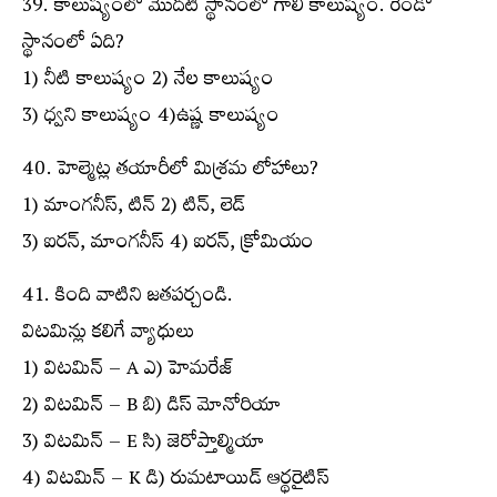
39. కాలుష్యంలో మొదటి స్థానంలో గాలి కాలుష్యం. రెండో
స్థానంలో ఏది?
1) నీటి కాలుష్యం 2) నేల కాలుష్యం
3) ధ్వని కాలుష్యం 4)ఉష్ణ కాలుష్యం
40. హెల్మెట్ల తయారీలో మిశ్రమ లోహాలు?
1) మాంగనీస్, టిన్ 2) టిన్, లెడ్
3) ఐరన్, మాంగనీస్ 4) ఐరన్, క్రోమియం
41. కింది వాటిని జతపర్చండి.
విటమిన్లు కలిగే వ్యాధులు
1) విటమిన్ – A ఎ) హెమరేజ్
2) విటమిన్ – B బి) డిస్ మోనోరియా
3) విటమిన్ – E సి) జెరోప్తాల్మియా
4) విటమిన్ – K డి) రుమటాయిడ్ ఆర్థరైటిస్