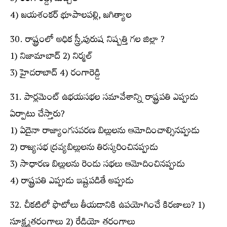
4) జయశంకర్ భూపాలపల్లి, జగిత్యాల
30. రాష్ట్రంలో అధిక స్త్రీ,పురుష నిష్పత్తి గల జిల్లా ?
1) నిజామాబాద్ 2) నిర్మల్
3) హైదరాబాద్ 4) రంగారెడ్డి
31. పార్లమెంట్ ఉభయసభల సమావేశాన్ని రాష్ట్రపతి ఎప్పుడు
ఏర్పాటు చేస్తారు?
1) ఏదైనా రాజ్యాంగసవరణ బిల్లులను ఆమోదించాల్సినప్పుడు
2) రాజ్యసభ ద్రవ్యబిల్లులను తిరస్కరించినప్పుడు
3) సాధారణ బిల్లులను రెండు సభలు ఆమోదించినప్పుడు
4) రాష్ట్రపతి ఎప్పుడు ఇష్టపడితే అప్పుడు
32. చీకటిలో ఫొటోలు తీయడానికి ఉపయోగించే కిరణాలు? 1)
సూక్ష్మతరంగాలు 2) రేడియో తరంగాలు