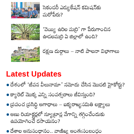
సెకండరీ ఎడ్యుకేషన్‌ కమిషన్‌కు
మరోపేరు?
‘వెయ్యి ఉరిల మర్రి’ గా పేరుగాంచిన
ఊడలమర్రి ఏ జిల్లాలో ఉంది?
రక్షణ దుర్గాలు – నాటి పాలనా విభాగాలు
Latest Updates
దేశంలో ‘జీవన వీలునామా’ నమోదు చేసిన మొదటి హైకోర్టు?
క్యారెట్‌ మొక్క ఎన్ని సంవత్సరాలు జీవిస్తుంది?
ప్రపంచ ప్రసిద్ధి అగాధాలు – ఐక్యరాజ్యసమితి లక్ష్యాలు
అణు రియాక్టర్లలో న్యూట్రాన్ల వేగాన్ని తగ్గించేందుకు
ఉపయోగించే రసాయనం?
దేశాల అనుసంధానం.. వాణిజ్య అంతఃసంబంధం