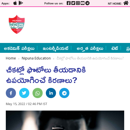
Apps:
Follow us on:
NT HOME:
అకడెమిక్ పరీక్షలు
ఇంటర్మీడియట్
అర్హత పరీక్షలు
టెట్
ప్
Home
Nipuna Education
చీకట్లో ఫొటోలు తీయడానికి ఉపయోగించే కిరణాలు?
చీకట్లో ఫొటోలు తీయడానికి
ఉపయోగించే కిరణాలు?
May 15, 2022 / 02:46 PM IST