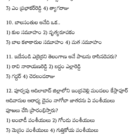
3) ఎం ప్రభాకర్‌రెడ్డి 4) త్యాగరాజు
10. బాలసంతుల అనేది ఒక..
1) కుల సమూహం 2) నృత్యరూపకం
3) బాల కళాకారుల సమూహం 4) మత సమూహం
11. ఇదేనండి ఎర్రెర్రని తెలంగాణ అనే పాటను రాసినదెవరు?
1) రావి నారాయణరెడ్డి 2) బద్దం ఎల్లారెడ్డి
3) గద్దర్ 4) చెరబండరాజు
12. పూర్వపు ఆదిలాబాద్ జిల్లాలోని ఇంద్రవెల్లి మండలం కేస్లాపూర్
ఆదివాసుల ఆరాధ్య దైవం నాగోబా జాతరను ఏ వంశీయులు
పూజలు చేసి ప్రారంభిస్తారు?
1) లంబాడీ వంశీయులు 2) గోండు వంశీయులు
3) మెస్రం వంశీయులు 4) గుత్తికోయ వంశీయులు