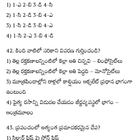
1) 1-ఎ 2-బి 3-డి 4-సి
2) 1-సి 2-డి 3-బి 4-ఎ
3) 1-సి 2-డి 3-బి 4-ఎ
4) 1-సి 2-ఎ 3-బి 4-డి
42. కింది వాటిలో సరికాని వివరణ గుర్తించండి?
1) తెల్ల రక్తకణాలన్నింటిలో కెల్లా అతి చిన్నవి – లింఫోసైట్‌లు
2) తెల్ల రక్తకణాలన్నింటిలో కెల్లా అతి పెద్దది – మోనోసైట్‌లు
3) మూత్రపిండాల్లోని రాళ్లలో కాల్షియం ఆక్సలేట్ ప్రధాన భాగంగా
ఉంటుంది
4) పైత్య రసాన్ని విడుదల చేయడం జీర్ణవ్యవస్థలో భాగం –
ఆంత్రమూలం
43. ప్రపంచంలో అత్యంత ప్రమాదకరమైన చేప?
1) సిల్వర్ ఫిష్ 2) స్టోన్ ఫిష్