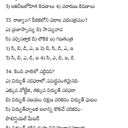
3) అతినీలలోహిత కిరణాలు 4) పరారుణ కిరణాలు
33. రాజ్యాంగ పీఠికలోని పదాల వరుసక్రమం?
ఎ) ప్రజాస్వామ్య బి) సామ్యవాద
సి) సర్వసత్తాక డి) లౌకిక ఇ) గణతంత్ర
1) సి, బి, డి, ఎ, ఇ 2) బి, సి, డి, ఎ, ఇ
3) సి, బి, ఎ, డి, ఇ 4) సి, ఎ, బి, ఇ, డి
34. కింది వాటిలో సరైనది?
ఎ) విద్యుత్ సరఫరాలో సమర్థవంతమైనది
ఎక్కువ వోల్టేజి, తక్కువ విద్యుత్ సరఫరా
బి) విద్యుత్ వలయం రక్షణ పరికరం విద్యుత్ ఘటం
సి) విద్యుత్‌చ్చాలక బలాన్ని కొలిచే పరికరం-
పొటెన్షియల్ మీటర్