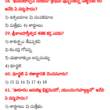
58. ‘భవదీయార్చన సేయుచో బ్రథమ పుష్పంబెన్న సత్యంబు రెం’
అనేది ఏ పద్యపాదం?
1) ఉత్పలమాల 2) చంపకమాల
3) మత్తేభం 4) శార్దూలం
59. శ్రీకాలహస్తీశ్వర శతక కర్త ఎవరు?
1) కాకుత్థ్సం శేషప్పకవి
2) కంచర్ల గోపన్న
3) యథావాక్కుల అన్నమయ్య
4) ధూర్జటి
60. ధూర్జటి ఏ శతాబ్దానికి చెందినవాడు?
1) 15 2) 16 3) 17 4) 18
61. ‘ఊరూరం జనులెల్ల భిక్షమిడరో, యుండంగుహల్గల్గవో’ అనేది
ఏ పద్యపాదం?
1) శార్దూలం 2) మత్తేభం