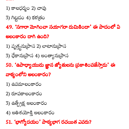
1) కాలధర్మం 2) చావు
3) గిట్టడం 4) కళత్రం
49. ‘నగారా మోగించా నయాగరా దుమికిందా’ ఈ పాదంలో ఏ
అలంకారం దాగి ఉంది?
1) వృత్త్యనుప్రాస 2) లాటానుప్రాస
3) ఛేకానుప్రాస 4) అంత్యానుప్రాస
50. ‘ఉపాధ్యాయుడు జ్ఞాన జ్యోతులను ప్రకాశింపజేస్తాడు’ ఈ
వాక్యంలోని అలంకారం?
1) ఉపమాలంకారం
2) రూపకాలంకారం
3) ఉత్ప్రేక్ష అలంకారం
4) అతిశయోక్తి అలంకారం
51. ‘భాగ్యోదయం’ పాఠ్యభాగ రచయిత ఎవరు?