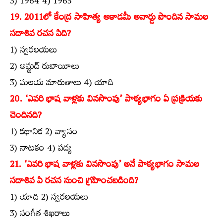
3) 1964 4) 1965
19. 2011లో కేంద్ర సాహిత్య అకాడమీ అవార్డు పొందిన సామల
సదాశివ రచన ఏది?
1) స్వరలయలు
2) అమ్జద్‌ రుబాయీలు
3) మలయ మారుతాలు 4) యాది
20. ‘ఎవరి భాష వాళ్లకు వినసొంపు’ పాఠ్యభాగం ఏ ప్రక్రియకు
చెందినది?
1) కథానిక 2) వ్యాసం
3) నాటకం 4) పద్య
21. ‘ఎవరి భాష వాళ్లకు వినసొంపు’ అనే పాఠ్యభాగం సామల
సదాశివ ఏ రచన నుంచి గ్రహించబడింది?
1) యాది 2) స్వరలయలు
3) సంగీత శిఖరాలు