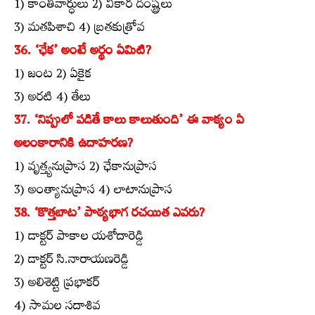
1) కాంతివార్ధులు 2) వికార దంష్ట్రలు
3) మతపిశాచి 4) బ్రతకుత్రోవ
36. ‘ఛేక’ అంటే అర్థం ఏమిటి?
1) జంట 2) ఏకైక
3) అరటి 4) తేలు
37. ‘నిప్పులో పడితే కాలు కాలుతుంది’ ఈ వాక్యం ఏ
అలంకారానికి ఉదాహరణ?
1) వృత్త్యనుప్రాస 2) ఛేకానుప్రాస
3) అంత్యానుప్రాస 4) లాటానుప్రాస
38. ‘కొత్తబాట’ పాఠ్యభాగ రచయిత ఎవరు?
1) డాక్టర్‌ పాకాల యశోదారెడ్డి
2) డాక్టర్‌ సి.నారాయణరెడ్డి
3) అలిశెట్టి ప్రభాకర్‌
4) సామల సదాశివ