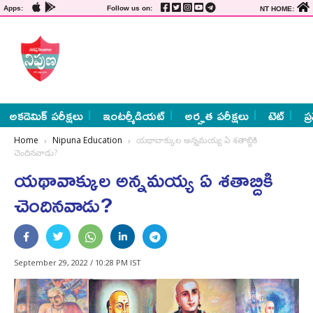
Apps:
Follow us on:
NT HOME:
అకడెమిక్ పరీక్షలు
ఇంటర్మీడియట్
అర్హత పరీక్షలు
టెట్
ప్
Home
Nipuna Education
యథావాక్కుల అన్నమయ్య ఏ శతాబ్దికి
చెందినవాడు?
యథావాక్కుల అన్నమయ్య ఏ శతాబ్దికి
చెందినవాడు?
September 29, 2022 / 10:28 PM IST