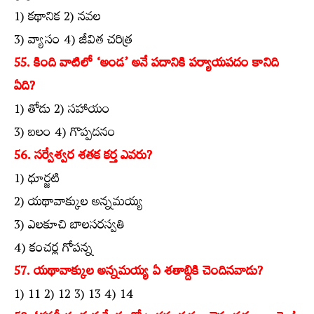
1) కథానిక 2) నవల
3) వ్యాసం 4) జీవిత చరిత్ర
55. కింది వాటిలో ‘అండ’ అనే పదానికి పర్యాయపదం కానిది
ఏది?
1) తోడు 2) సహాయం
3) బలం 4) గొప్పదనం
56. సర్వేశ్వర శతక కర్త ఎవరు?
1) ధూర్జటి
2) యథావాక్కుల అన్నమయ్య
3) ఎలకూచి బాలసరస్వతి
4) కంచర్ల గోపన్న
57. యథావాక్కుల అన్నమయ్య ఏ శతాబ్దికి చెందినవాడు?
1) 11 2) 12 3) 13 4) 14