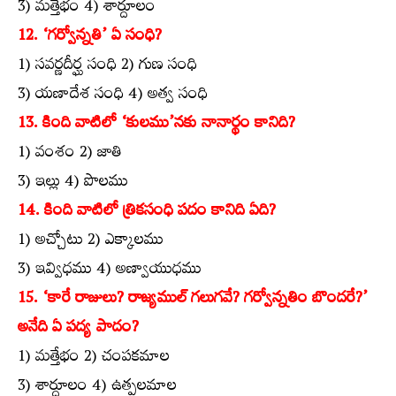
3) మత్తేభం 4) శార్దూలం
12. ‘గర్వోన్నతి’ ఏ సంధి?
1) సవర్ణదీర్ఘ సంధి 2) గుణ సంధి
3) యణాదేశ సంధి 4) అత్వ సంధి
13. కింది వాటిలో ‘కులము’నకు నానార్థం కానిది?
1) వంశం 2) జాతి
3) ఇల్లు 4) పొలము
14. కింది వాటిలో త్రికసంధి పదం కానిది ఏది?
1) అచ్చోటు 2) ఎక్కాలము
3) ఇవ్విధము 4) అణ్వాయుధము
15. ‘కారే రాజులు? రాజ్యముల్‌ గలుగవే? గర్వోన్నతిం బొందరే?’
అనేది ఏ పద్య పాదం?
1) మత్తేభం 2) చంపకమాల
3) శార్దూలం 4) ఉత్పలమాల