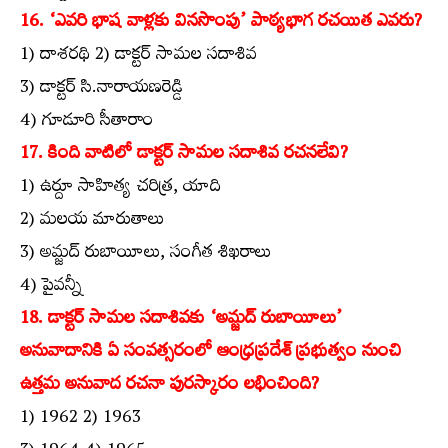
16. ‘ఎవరి భాష వాళ్లకు వినసొంపు’ పాఠ్యభాగ రచయిత ఎవరు?
1) దాశరథి 2) డాక్టర్‌ సామల సదాశివ
3) డాక్టర్‌ సి.నారాయణరెడ్డి
4) గూడూరి సీతారాం
17. కింది వాటిలో డాక్టర్‌ సామల సదాశివ రచనలేవి?
1) ఉర్దూ సాహిత్య చరిత్ర, యాది
2) మలయ మారుతాలు
3) అమ్జద్‌ రుబాయీలు, సంగీత శిఖరాలు
4) పైవన్నీ
18. డాక్టర్‌ సామల సదాశివకు ‘అమ్జద్‌ రుబాయీలు’
అనువాదానికి ఏ సంవత్సరంలో ఆంధ్రప్రదేశ్‌ ప్రభుత్వం నుంచి
ఉత్తమ అనువాద రచనా పురస్కారం లభించింది?
1) 1962 2) 1963