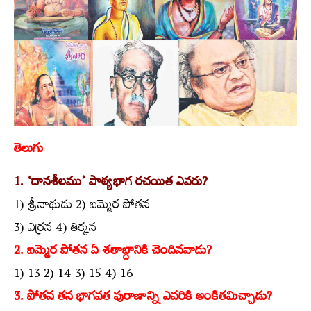
తెలుగు
1. ‘దానశీలము’ పాఠ్యభాగ రచయిత ఎవరు?
1) శ్రీనాథుడు 2) బమ్మెర పోతన
3) ఎర్రన 4) తిక్కన
2. బమ్మెర పోతన ఏ శతాబ్దానికి చెందినవాడు?
1) 13 2) 14 3) 15 4) 16
3. పోతన తన భాగవత పురాణాన్ని ఎవరికి అంకితమిచ్చాడు?