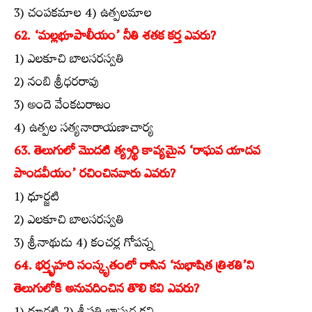
3) చంపకమాల 4) ఉత్పలమాల
62. ‘మల్లభూపాలీయం’ నీతి శతక కర్త ఎవరు?
1) ఎలకూచి బాలసరస్వతి
2) నంబి శ్రీధరరావు
3) అందె వేంకటరాజం
4) ఉత్పల సత్యనారాయణాచార్య
63. తెలుగులో మొదటి త్య్రర్థి కావ్యమైన ‘రాఘవ యాదవ
పాండవీయం’ రచించినవారు ఎవరు?
1) ధూర్జటి
2) ఎలకూచి బాలసరస్వతి
3) శ్రీనాథుడు 4) కంచర్ల గోపన్న
64. భర్తృహరి సంస్కృతంలో రాసిన ‘సుభాషిత త్రిశతి’ని
తెలుగులోకి అనువదించిన తొలి కవి ఎవరు?