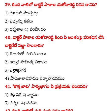
39. కింది వాటిలో డాక్టర్‌ పాకాల యశోదారెడ్డి రచన కానిది?
1) మాఊరి ముచ్చట్లు
2) ఎచ్చమ్మ కథలు
3) ధర్మశాల 4) పరిష్కారం
40. డాక్టర్‌ పాకాల యశోదారెడ్డి కింది ఏ అంశంపై పరిశధన చేసి
డాక్టరేట్‌ పట్టా పొందారు?
1) తెలుగులో హరివంశాలు
2) ఆంధ్ర సాహిత్య వికాసం
3) ఎర్రాప్రగడ
4) పారిజాతాపహరణ పర్యాలోచనమం
41. ‘కొత్త బాట’ పాఠ్యభాగం ఏ ప్రక్రియకు చెందినది?
1) కథానిక 2) వ్యాసం
3) పద్యం 4) వచనం