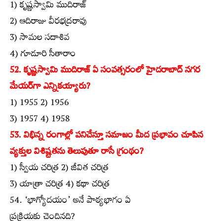
1) కృష్ణస్వామి ముదిరాజ్‌
2) ఆదిరాజు వీరభద్రరావు
3) సామల సదాశివ
4) గూడూరి సీతారాం
52. కృష్ణస్వామి ముదిరాజ్‌ ఏ సంవత్సరంలో హైదరాబాద్‌ నగర
మేయర్‌గా ఎన్నికయ్యారు?
1) 1955 2) 1956
3) 1957 4) 1958
53. విభిన్న రంగాల్లో పనిచేస్తూ సమాజం మీద ప్రభావం చూపిన
వ్యక్తుల విశిష్టతను తెలుపుతూ రాసే గ్రంథం?
1) స్వీయ చరిత్ర 2) జీవిత చరిత్ర
3) యాత్రా చరిత్ర 4) కథా చరిత్ర
54. ‘భాగ్యోదయం’ అనే పాఠ్యభాగం ఏ
ప్రక్రియకు చెందినది?