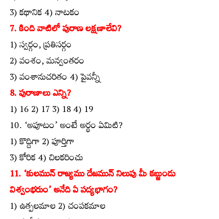
3) కథానిక 4) నాటకం
7. కింది వాటిలో పురాణ లక్షణాలేవి?
1) స్వర్గం, ప్రతిసర్గం
2) వంశం, మన్వంతరం
3) వంశానుచరితం 4) పైవన్నీ
8. పురాణాలు ఎన్ని?
1) 16 2) 17 3) 18 4) 19
10. ‘అపూటం’ అంటే అర్థం ఏమిటి?
1) కొద్దిగా 2) పూర్తిగా
3) కోరిక 4) చిలకరించు
11. ‘కులమున్‌ రాజ్యము దేజమున్‌ నిలుపు మీ కబ్జుండు
విశ్వంభరుం’ అనేది ఏ పద్యభాగం?
1) ఉత్పలమాల 2) చంపకమాల