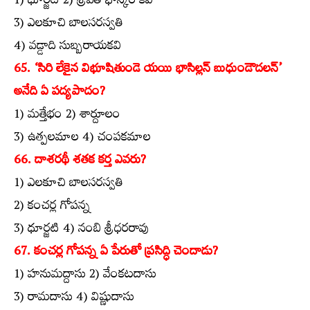
1) ధూర్జటి 2) శ్రీపతి భాస్కర కవి
3) ఎలకూచి బాలసరస్వతి
4) వడ్డాది సుబ్బరాయకవి
65. ‘సిరి లేకైన విభూషితుండె యయి భాసిల్లన్‌ బుధుండౌదలన్‌’
అనేది ఏ పద్యపాదం?
1) మత్తేభం 2) శార్దూలం
3) ఉత్పలమాల 4) చంపకమాల
66. దాశరథీ శతక కర్త ఎవరు?
1) ఎలకూచి బాలసరస్వతి
2) కంచర్ల గోపన్న
3) ధూర్జటి 4) నంబి శ్రీధరరావు
67. కంచర్ల గోపన్న ఏ పేరుతో ప్రసిద్ధి చెందాడు?
1) హనుమద్దాసు 2) వేంకటదాసు
3) రామదాసు 4) విష్ణుదాసు