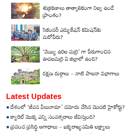
శుక్రకణాలు తాత్కాలికంగా నిల్వ ఉండే
ప్రాంతం?
సెకండరీ ఎడ్యుకేషన్‌ కమిషన్‌కు
మరోపేరు?
‘వెయ్యి ఉరిల మర్రి’ గా పేరుగాంచిన
ఊడలమర్రి ఏ జిల్లాలో ఉంది?
రక్షణ దుర్గాలు – నాటి పాలనా విభాగాలు
Latest Updates
దేశంలో ‘జీవన వీలునామా’ నమోదు చేసిన మొదటి హైకోర్టు?
క్యారెట్‌ మొక్క ఎన్ని సంవత్సరాలు జీవిస్తుంది?
ప్రపంచ ప్రసిద్ధి అగాధాలు – ఐక్యరాజ్యసమితి లక్ష్యాలు