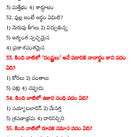
3) మత్తేభం 4) శార్దూలం
32. ఫుల్ల అంటే అర్థం ఏమిటి?
1) మెరుపు తీగలు 2) విచ్చుకున్న
3) అత్యంత స్వచ్ఛమైన
4) ప్రకాశవంతమైన
33. కింది వాటిలో ‘దంష్ట్రలు’ అనే పదానికి నానార్థం కాని పదం
ఏది?
1) కోరలు 2) దంతాలు
3) పళ్లు 4) చప్పుడు
34. కింది వాటిలో ఉకార సంధి పదం ఏది?
1) సయ్యాటలాడెన్‌ 2) మేనత్త
3) శ్రవణాభ్రమ 4) దారినిచ్చిరి
35. కింది వాటిలో రూపక సమాస పదం ఏది?