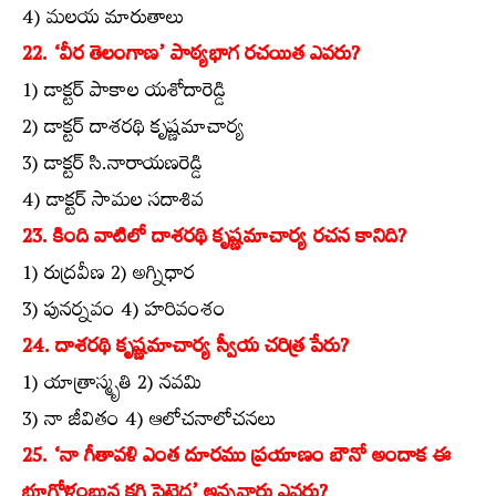
4) మలయ మారుతాలు
22. ‘వీర తెలంగాణ’ పాఠ్యభాగ రచయిత ఎవరు?
1) డాక్టర్‌ పాకాల యశోదారెడ్డి
2) డాక్టర్‌ దాశరథి కృష్ణమాచార్య
3) డాక్టర్‌ సి.నారాయణరెడ్డి
4) డాక్టర్‌ సామల సదాశివ
23. కింది వాటిలో దాశరథి కృష్ణమాచార్య రచన కానిది?
1) రుద్రవీణ 2) అగ్నిధార
3) పునర్నవం 4) హరివంశం
24. దాశరథి కృష్ణమాచార్య స్వీయ చరిత్ర పేరు?
1) యాత్రాస్మృతి 2) నవమి
3) నా జీవితం 4) ఆలోచనాలోచనలు
25. ‘నా గీతావళి ఎంత దూరము ప్రయాణం బౌనో అందాక ఈ
భూగోళంబున కగ్గి పెట్టెద’ అన్నవారు ఎవరు?