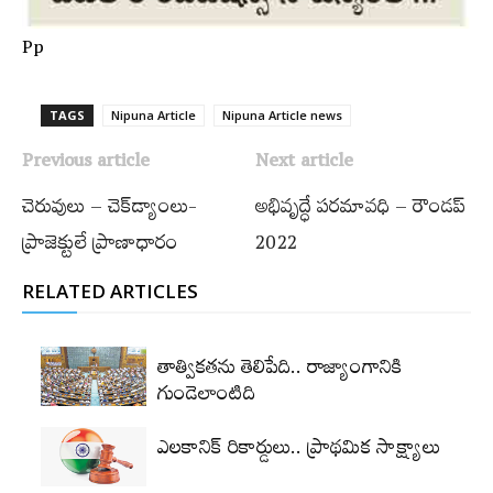
Pp
TAGS
Nipuna Article
Nipuna Article news
Previous article
Next article
చెరువులు – చెక్‌డ్యాంలు-
అభివృద్ధే పరమావధి – రౌండప్‌
ప్రాజెక్టులే ప్రాణాధారం
2022
RELATED ARTICLES
తాత్వికతను తెలిపేది.. రాజ్యాంగానికి
గుండెలాంటిది
ఎలకానిక్‌ రికార్డులు.. ప్రాథమిక సాక్ష్యాలు