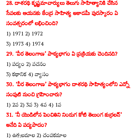
28. దాశరథి కృష్ణమాచార్యులు తెలుగు సాహిత్యానికి చేసిన
సేవలకు ఆయనకు కేంద్ర సాహిత్య అకాడమీ పురస్కారం ఏ
సంవత్సరంలో లభించింది?
1) 1971 2) 1972
3) 1973 4) 1974
29. ‘వీర తెలంగాణ’ పాఠ్యభాగం ఏ ప్రక్రియకు చెందినది?
1) పద్యం 2) వచనం
3) కథానిక 4) వ్యాసం
30. ‘వీర తెలంగాణ’ పాఠ్యభాగం దాశరథి సాహిత్యంలోని ఎన్నో
సంపుటి నుంచి గ్రహించారు?
1) 2వ 2) 3వ 3) 4వ 4) 1వ
31. ‘నీ యొడిలోన పెంచితిని నిండుగ కోటి తెలుంగ కుర్రలన్‌’
అనేది ఏ పద్యపాదం?
1) ఉత్పలమాల 2) చంపకమాల