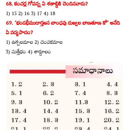
68. కంచర్ల గోపన్న ఏ శతాబ్దికి చెందినవాడు?
1) 15 2) 16 3) 17 4) 18
69. ‘భండభీముడార్తజన బాంధవు డుజ్వల బాణతూణ కో’ అనేది
ఏ పద్యపాదం?
1) ఉత్పలమాల 2) చంపకమాల
3) మత్తేభం 4) శార్దూలం