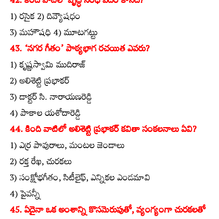
42. కింది వాటిలో వృద్ధి సంధి పదం కానిది?
1) రసైక 2) దివ్యౌషధం
3) మహౌషధి 4) మూటగట్టు
43. ‘నగర గీతం’ పాఠ్యభాగ రచయిత ఎవరు?
1) కృష్ణస్వామి ముదిరాజ్‌
2) అలిశెట్టి ప్రభాకర్‌
3) డాక్టర్‌ సి. నారాయణరెడ్డి
4) పాకాల యశోదారెడ్డి
44. కింది వాటిలో అలిశెట్టి ప్రభాకర్‌ కవితా సంకలనాలు ఏవి?
1) ఎర్ర పావురాలు, మంటల జెండాలు
2) రక్త రేఖ, చురకలు
3) సంక్షోభగీతం, సిటీలైఫ్‌, ఎన్నికల ఎండమావి
4) పైవన్నీ
45. ఏదైనా ఒక అంశాన్ని కొసమెరుపుతో, వ్యంగ్యంగా చురకలతో