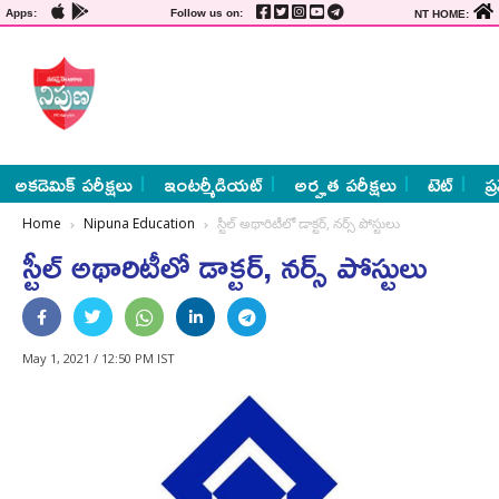
Apps:
Follow us on:
NT HOME:
అకడెమిక్ పరీక్షలు
ఇంటర్మీడియట్
అర్హత పరీక్షలు
టెట్
ప్
Home
Nipuna Education
స్టీల్‌ అథారిటీలో డాక్టర్‌, నర్స్‌ పోస్టులు
స్టీల్‌ అథారిటీలో డాక్టర్‌, నర్స్‌ పోస్టులు
May 1, 2021 / 12:50 PM IST