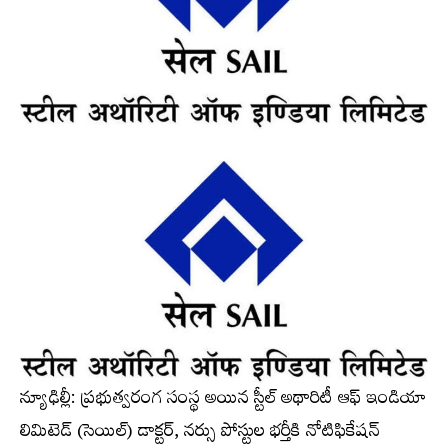
న్యూఢిల్లీ: ప్రభుత్వరంగ సంస్థ అయిన స్టీల్‌ అథారిటీ ఆఫ్‌ ఇండియా
లిమిటెడ్‌ (సెయిల్‌) డాక్టర్‌, నర్సు పోస్టుల భర్తీకి నోటిఫికేషన్‌