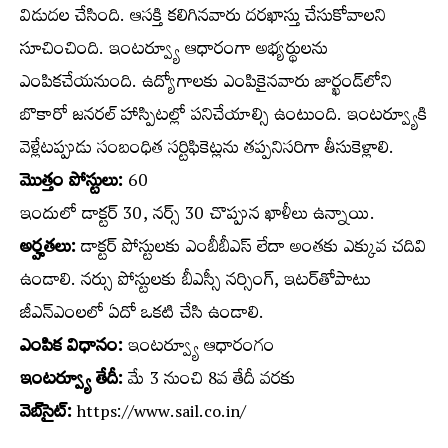
విడుదల చేసింది. ఆసక్తి కలిగినవారు దరఖాస్తు చేసుకోవాలని
సూచించింది. ఇంటర్వ్యూ ఆధారంగా అభ్యర్థులను
ఎంపికచేయనుంది. ఉద్యోగాలకు ఎంపికైనవారు జార్ఖండ్‌లోని
బొకారో జనరల్‌ హాస్పిటల్లో పనిచేయాల్సి ఉంటుంది. ఇంటర్వ్యూకి
వెళ్లేటప్పుడు సంబంధిత సర్టిఫికెట్లను తప్పనిసరిగా తీసుకెళ్లాలి.
మొత్తం పోస్టులు:
60
ఇందులో డాక్టర్‌ 30, నర్స్‌ 30 చొప్పున ఖాళీలు ఉన్నాయి.
అర్హతలు:
డాక్టర్‌ పోస్టులకు ఎంబీబీఎస్ లేదా అంతకు ఎక్కువ చదివి
ఉండాలి. నర్సు పోస్టులకు బీఎస్సీ నర్సింగ్‌, ఇటర్‌తోపాటు
జీఎన్‌ఎంలలో ఏదో ఒకటి చేసి ఉండాలి.
ఎంపిక విధానం:
ఇంటర్వ్యూ ఆధారంగం
ఇంటర్వ్యూ తేదీ:
మే 3 నుంచి 8వ తేదీ వరకు
వెబ్‌సైట్‌:
https://www.sail.co.in/