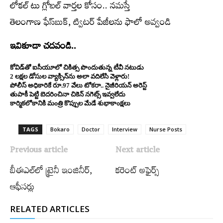
లోక‌ల్ టు గ్లోబ‌ల్ వార్త‌ల కోసం.. న‌మ‌స్తే
తెలంగాణ
ఫేస్‌బుక్‌
,
ట్విట‌ర్
పేజీల‌ను ఫాలో అవ్వండి
ఇవికూడా చదవండి..
కోవిడ్‌తో ఐసీయూలో చికిత్స పొందుతున్న టీవీ నటుడు
2 ల‌క్ష‌ల డోసుల వ్యాక్సిన్‌ను అలా వ‌దిలేసి వెళ్లారు!
పోలీస్ అధికారికే రూ.97 వేలు టోక‌రా.. నైజీరియ‌న్ అరెస్ట్‌
తుపాకీ పెట్టి బెదరించినా చికెన్ నగెట్స్ ఇవ్వలేదు
కార్మికలోకానికి మంత్రి కొప్పుల మేడే శుభాకాంక్షలు
TAGS
Bokaro
Doctor
Interview
Nurse Posts
Previous article
Next article
బీఈఎల్‌లో ట్రైనీ ఇంజినీర్‌,
కరెంట్ అఫైర్స్
ఆఫీసర్లు
RELATED ARTICLES