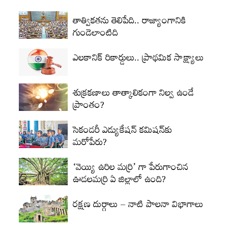
తాత్వికతను తెలిపేది.. రాజ్యాంగానికి
గుండెలాంటిది
ఎలకానిక్‌ రికార్డులు.. ప్రాథమిక సాక్ష్యాలు
శుక్రకణాలు తాత్కాలికంగా నిల్వ ఉండే
ప్రాంతం?
సెకండరీ ఎడ్యుకేషన్‌ కమిషన్‌కు
మరోపేరు?
‘వెయ్యి ఉరిల మర్రి’ గా పేరుగాంచిన
ఊడలమర్రి ఏ జిల్లాలో ఉంది?
రక్షణ దుర్గాలు – నాటి పాలనా విభాగాలు