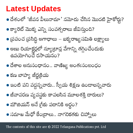
Latest Updates
దేశంలో ‘జీవన వీలునామా’ నమోదు చేసిన మొదటి హైకోర్టు?
క్యారెట్‌ మొక్క ఎన్ని సంవత్సరాలు జీవిస్తుంది?
ప్రపంచ ప్రసిద్ధి అగాధాలు – ఐక్యరాజ్యసమితి లక్ష్యాలు
అణు రియాక్టర్లలో న్యూట్రాన్ల వేగాన్ని తగ్గించేందుకు
ఉపయోగించే రసాయనం?
దేశాల అనుసంధానం.. వాణిజ్య అంతఃసంబంధం
కణ బాహ్య జీర్ణక్రియ
ఇంటి పని వద్దన్నవారు.. స్వీయ శిక్షణ ఉండాలన్నవారు
జీవావరణ వ్యవస్థకు కావలసిన మూలశక్తి దారులు?
మౌజియన్‌ అనే గ్రీకు పదానికి అర్థం?
సమాజ మేధో కేంద్రాలు.. నాగరికతకు చిహ్నాలు
The contents of this site are © 2022 Telangana Publications pvt. Ltd