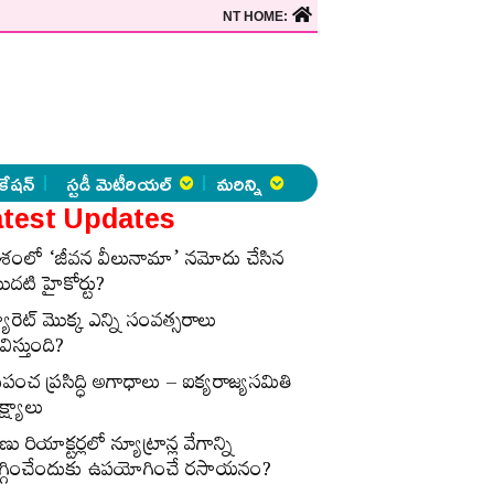
NT HOME:
కేషన్
స్టడీ మెటీరియల్
మరిన్ని
test Updates
ేశంలో ‘జీవన వీలునామా’ నమోదు చేసిన
ొదటి హైకోర్టు?
్యారెట్‌ మొక్క ఎన్ని సంవత్సరాలు
విస్తుంది?
్రపంచ ప్రసిద్ధి అగాధాలు – ఐక్యరాజ్యసమితి
్ష్యాలు
ణు రియాక్టర్లలో న్యూట్రాన్ల వేగాన్ని
గ్గించేందుకు ఉపయోగించే రసాయనం?