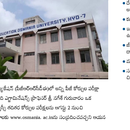
ద
అ
క
ఇ
ఉ
జ
ద
మ
స
చ
‍ ఎడ్యుకేషన్‌ (పీజీఆర్‌ఆర్‌సీడీఈ)లో అన్ని పీజీ కోర్సుల పరీక్షా
ఎగ్జామినేషన్స్​‍ ప్రొఫెసర్‌ శ్రీ నగేశ్‌ గురువారం ఒక
్సీ తదితర కోర్సుల పరీక్షలను ఆగస్టు 2 నుంచి
ల వివరాలకు www.osmania. ac.inను సంప్రదించవచ్చని ఆయన