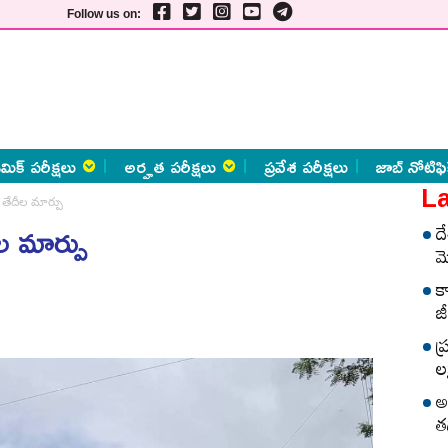
Follow us on:
మిక్ పరీక్షలు
అర్హత పరీక్షలు
ప్రవేశ పరీక్షలు
జాబ్ నోటిఫి
La
ా తేదీల మార్పు
ీల మార్పు
ద
మ
క
జీ
ప
లక
అ
త