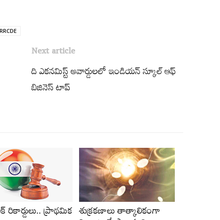
RRCDE
Next article
ది ఎకనమిస్ట్ అవార్డులలో ఇండియన్‌ స్కూల్‌ ఆఫ్‌
బిజినెస్ టాప్‌
్‌ రికార్డులు.. ప్రాథమిక
శుక్రకణాలు తాత్కాలికంగా