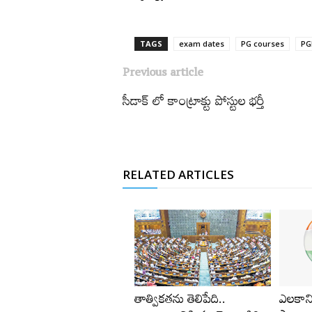
TAGS
exam dates
PG courses
PG
Previous article
సీడాక్‌ లో కాంట్రాక్టు పోస్టుల భర్తీ
RELATED ARTICLES
తాత్వికతను తెలిపేది..
ఎలకానిక