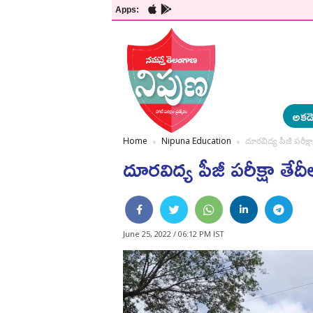
Apps:
అకడె
Home
Nipuna Education
దూరవిద్య పీజీ పరీక్ష
దూరవిద్య పీజీ పరీక్షా తేద
June 25, 2022 / 06:12 PM IST