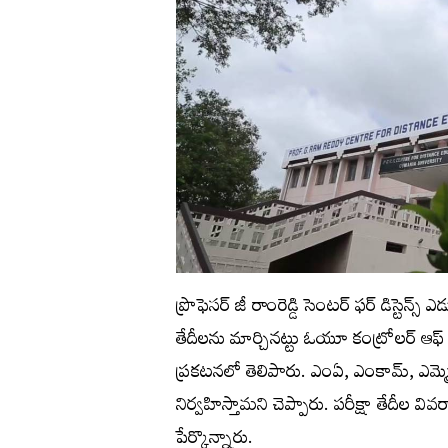
ప్రొఫెసర్‌ జీ రాంరెడ్డి సెంటర్‌ ఫర్‌ డిస్టెన్స్​
తేదీలను మార్చినట్టు ఓయూ కంట్రోలర్‌ ఆఫ్‌ ది 
ప్రకటనలో తెలిపారు. ఎంఏ, ఎంకామ్‌, ఎమ్మెస
నిర్వహిస్తామని చెప్పారు. పరీక్షా తేదీ
పేర్కొన్నారు.