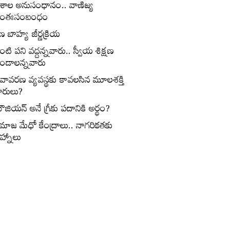
ేశాల అనుసంధానం.. వాణిజ్య
ంతఃసంబంధం
ణ బాహ్య జీర్ణక్రియ
ంటి పని వద్దన్నవారు.. స్వీయ శిక్షణ
ండాలన్నవారు
ీవావరణ వ్యవస్థకు కావలసిన మూలశక్తి
ారులు?
ౌజియన్‌ అనే గ్రీకు పదానికి అర్థం?
మాజ మేధో కేంద్రాలు.. నాగరికతకు
ిహ్నాలు