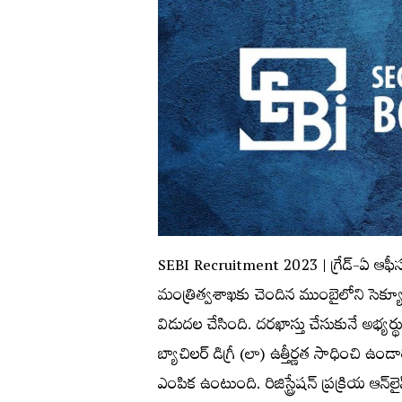
SEBI Recruitment 2023 | గ్రేడ్‌-ఏ ఆఫీసర్‌ అ
మంత్రిత్వశాఖకు చెందిన ముంబైలోని సెక్యూరిటీస
విడుద‌ల చేసింది. ద‌ర‌ఖాస్తు చేసుకునే అభ్య‌ర
బ్యాచిలర్ డిగ్రీ (లా) ఉత్తీర్ణ‌త సాధించి ఉండా
ఎంపిక ఉంటుంది. రిజిస్ట్రేష‌న్ ప్ర‌క్రియ ఆన్