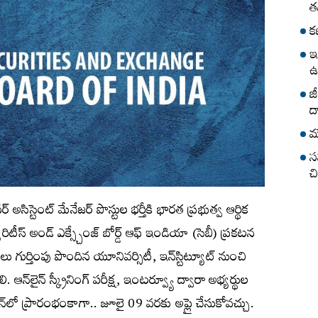
త
క
ఇ
ఉ
జ
ద
మ
స
చ
సిస్టెంట్‌ మేనేజర్ పొస్టుల భ‌ర్తీకి భారత ప్రభుత్వ ఆర్థిక
్‌ అండ్‌ ఎక్స్చేంజ్‌ బోర్డ్‌ ఆఫ్‌ ఇండియా (సెబీ) ప్ర‌క‌ట‌న
్థులు గుర్తింపు పొందిన యూనివర్సిటీ, ఇన్‌స్టిట్యూట్ నుంచి
లి. ఆన్‌లైన్ స్క్రీనింగ్ పరీక్ష, ఇంటర్వ్యూ ద్వారా అభ్య‌ర్థుల
‌లైన్‌లో ప్రారంభంకాగా.. జూలై 09 వ‌ర‌కు అప్లై చేసుకోవ‌చ్చు.