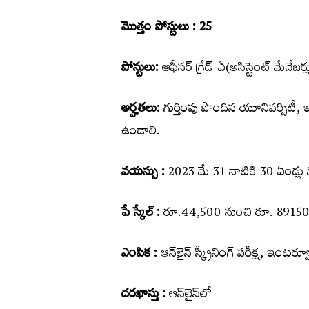
మొత్తం పోస్టులు : 25
పోస్టులు:
ఆఫీసర్‌ గ్రేడ్‌-ఏ(అసిస్టెంట్‌ మేనేజర్ల
అర్హతలు:
గుర్తింపు పొందిన యూనివర్సిటీ, ఇన్‌స
ఉండాలి.
వయస్సు :
2023 మే 31 నాటికి 30 ఏండ్లు
పే స్కేల్ :
రూ.44,500 నుంచి రూ. 89150 
ఎంపిక :
ఆన్‌లైన్ స్క్రీనింగ్ పరీక్ష, ఇంటర్వ్
దరఖాస్తు :
ఆన్‌లైన్‌లో