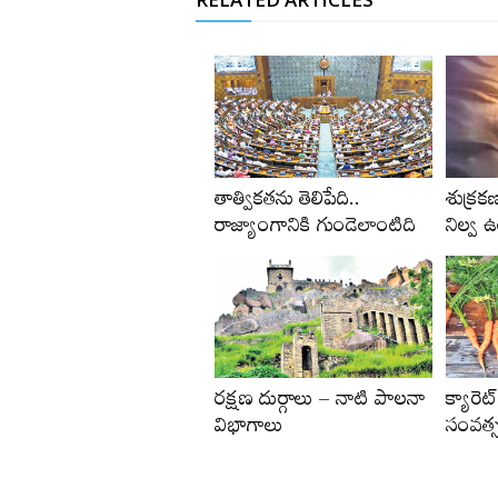
తాత్వికతను తెలిపేది..
శుక్రక
రాజ్యాంగానికి గుండెలాంటిది
నిల్వ 
రక్షణ దుర్గాలు – నాటి పాలనా
క్యారెట్
విభాగాలు
సంవత్స