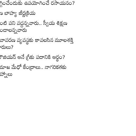
గ్గించేందుకు ఉపయోగించే రసాయనం?
ణ బాహ్య జీర్ణక్రియ
ంటి పని వద్దన్నవారు.. స్వీయ శిక్షణ
ండాలన్నవారు
ీవావరణ వ్యవస్థకు కావలసిన మూలశక్తి
ారులు?
ౌజియన్‌ అనే గ్రీకు పదానికి అర్థం?
మాజ మేధో కేంద్రాలు.. నాగరికతకు
ిహ్నాలు