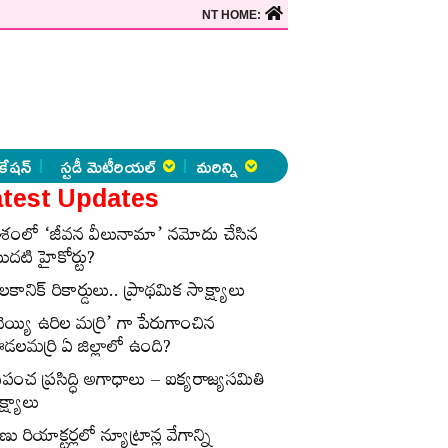
NT HOME:
కేషన్
స్టడీ మెటీరియల్
మరిన్ని
test Updates
ేశంలో ‘జీవన వీలునామా’ నమోదు చేసిన
ొదటి హైకోర్టు?
లకానిక్‌ రికార్డులు.. ప్రాథమిక సాక్ష్యాలు
వెయ్యి ఉరిల మర్రి’ గా పేరుగాంచిన
డలమర్రి ఏ జిల్లాలో ఉంది?
్రపంచ ప్రసిద్ధి అగాధాలు – ఐక్యరాజ్యసమితి
్ష్యాలు
ణు రియాక్టర్లలో న్యూట్రాన్ల వేగాన్ని