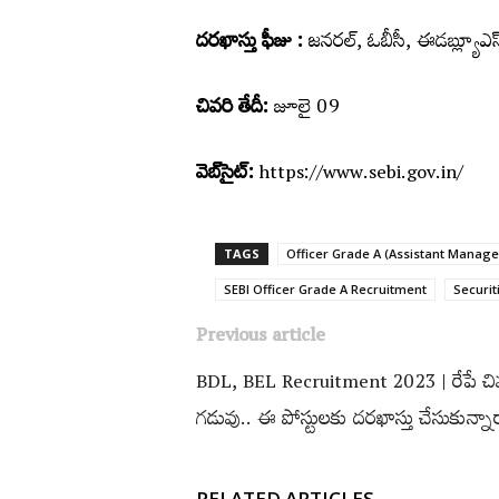
ద‌ర‌ఖాస్తు ఫీజు :
జ‌న‌ర‌ల్, ఓబీసీ, ఈడ‌బ్ల్యూఎ
చివరి తేదీ:
జూలై 09
వెబ్‌సైట్‌:
https://www.sebi.gov.in/
TAGS
Officer Grade A (Assistant Manage
SEBI Officer Grade A Recruitment
Securit
Previous article
BDL, BEL Recruitment 2023 | రేపే చి
గడువు.. ఈ పోస్టులకు దరఖాస్తు చేసుకున్నా
RELATED ARTICLES