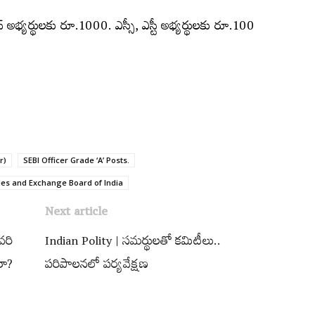
స్ అభ్య‌ర్థులకు రూ.1000. ఎస్సీ, ఎస్టీ అభ్య‌ర్థులకు రూ.100
r)
SEBI Officer Grade ‘A’ Posts.
ies and Exchange Board of India
Next article
వరి
Indian Polity | సమర్థులతో కమిటీలు..
రా?
పరిపాలనలో పర్యవేక్షణ