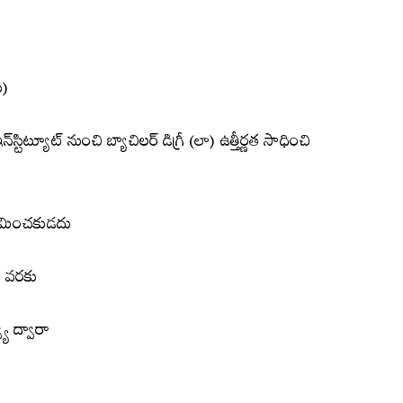
ు)
్టిట్యూట్ నుంచి బ్యాచిలర్ డిగ్రీ (లా) ఉత్తీర్ణ‌త సాధించి
 మించకుడ‌దు
వ‌ర‌కు
యూ ద్వారా