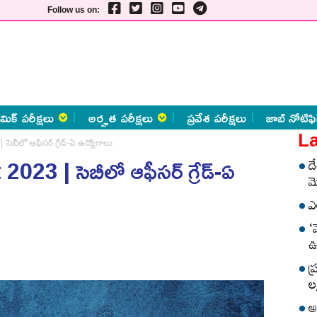
Follow us on:
మిక్ పరీక్షలు
అర్హత పరీక్షలు
ప్రవేశ పరీక్షలు
జాబ్ నోటిఫి
La
ెబీలో ఆఫీసర్‌ గ్రేడ్‌-ఏ ఉద్యోగాలు
 | సెబీలో ఆఫీసర్‌ గ్రేడ్‌-ఏ
ద
మ
ఎ
‘
ఊ
ప
లక
అ