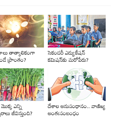
ణాలు తాత్కాలికంగా
సెకండరీ ఎడ్యుకేషన్‌
ఉండే ప్రాంతం?
కమిషన్‌కు మరోపేరు?
‌ మొక్క ఎన్ని
దేశాల అనుసంధానం.. వాణిజ్య
రాలు జీవిస్తుంది?
అంతఃసంబంధం