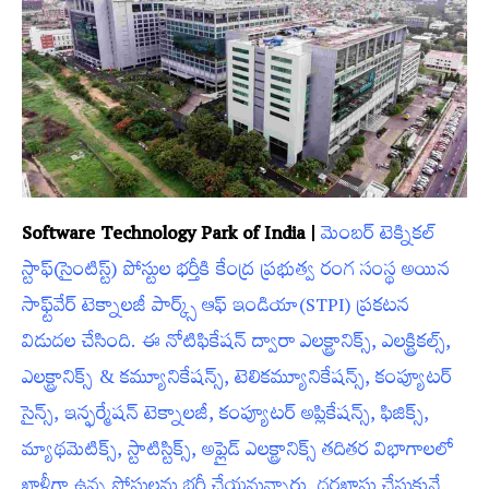
Software Technology Park of India |
మెంబర్‌ టెక్నికల్‌
స్టాఫ్‌(సైంటిస్ట్‌) పోస్టుల భర్తీకి కేంద్ర ప్రభుత్వ రంగ సంస్థ అయిన
సాఫ్ట్‌వేర్‌ టెక్నాలజీ పార్క్స్‌ ఆఫ్‌ ఇండియా(STPI) ప్రకటన
విడుదల చేసింది. ఈ నోటిఫికేషన్ ద్వారా ఎలక్ట్రానిక్స్, ఎలక్ట్రికల్స్,
ఎలక్ట్రానిక్స్ & కమ్యూనికేషన్స్, టెలికమ్యూనికేషన్స్, కంప్యూటర్
సైన్స్, ఇన్ఫర్మేషన్ టెక్నాలజీ, కంప్యూటర్ అప్లికేషన్స్‌, ఫిజిక్స్,
మ్యాథమెటిక్స్, స్టాటిస్టిక్స్, అప్లైడ్ ఎలక్ట్రానిక్స్ తదితర విభాగాలలో
ఖాళీగా ఉన్న పోస్టులను భర్తీ చేయనున్నారు. దరఖాస్తు చేసుకునే