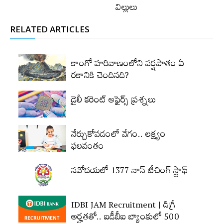
విల్లులు
RELATED ARTICLES
కాంగో హరివాణంలోని వర్షపాతం ఏ
రకానికి చెందినది?
డైలీ కరెంట్‌ అఫైర్స్‌ ప్రశ్నలు
నేర్చుకోవడంలో వేగం.. లక్ష్యం
ఫలవంతం
నవోదయలో 1377 నాన్‌ టీచింగ్‌ స్టాఫ్‌
IDBI JAM Recruitment | డిగ్రీ
అర్హ‌త‌తో.. ఐడీబీఐ బ్యాంకులో 500