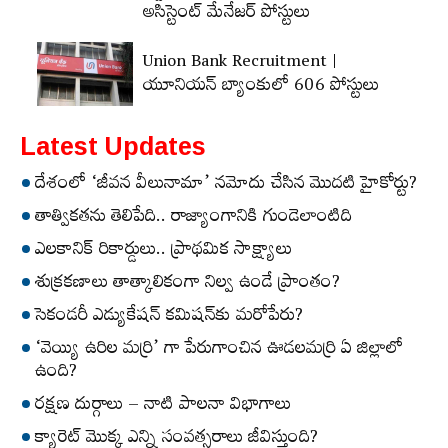
అసిస్టెంట్‌ మేనేజర్‌ పోస్టులు
Union Bank Recruitment |
యూనియన్ బ్యాంకులో 606 పోస్టులు
Latest Updates
దేశంలో ‘జీవన వీలునామా’ నమోదు చేసిన మొదటి హైకోర్టు?
తాత్వికతను తెలిపేది.. రాజ్యాంగానికి గుండెలాంటిది
ఎలకానిక్‌ రికార్డులు.. ప్రాథమిక సాక్ష్యాలు
శుక్రకణాలు తాత్కాలికంగా నిల్వ ఉండే ప్రాంతం?
సెకండరీ ఎడ్యుకేషన్‌ కమిషన్‌కు మరోపేరు?
‘వెయ్యి ఉరిల మర్రి’ గా పేరుగాంచిన ఊడలమర్రి ఏ జిల్లాలో
ఉంది?
రక్షణ దుర్గాలు – నాటి పాలనా విభాగాలు
క్యారెట్‌ మొక్క ఎన్ని సంవత్సరాలు జీవిస్తుంది?