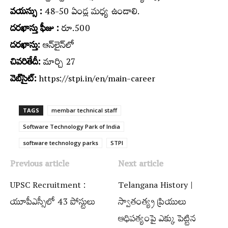
వయస్సు :
48-50 ఏండ్ల మధ్య ఉండాలి.
దరఖాస్తు ఫీజు :
రూ.500
దరఖాస్తు:
ఆన్‌లైన్‌లో
చివరితేదీ:
మార్చి 27
వెబ్‌సైట్‌:
https://stpi.in/en/main-career
TAGS
membar technical staff
Software Technology Park of India
software technology parks
STPI
Previous article
Next article
UPSC Recruitment :
Telangana History |
యూపీఎస్సీలో 43 పోస్టులు
స్వాతంత్య్ర ప్రియులు
ఆధిపత్యంపై ఎక్కు పెట్టిన