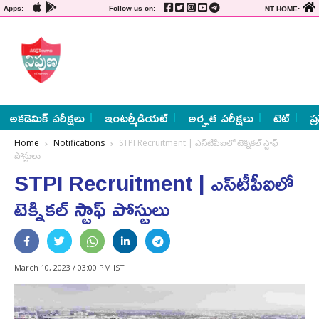
Apps:
Follow us on:
NT HOME:
అకడెమిక్ పరీక్షలు
ఇంటర్మీడియట్
అర్హత పరీక్షలు
టెట్
ప్
Home
Notifications
STPI Recruitment | ఎస్‌టీపీఐలో టెక్నికల్‌ స్టాఫ్‌
పోస్టులు
STPI Recruitment | ఎస్‌టీపీఐలో
టెక్నికల్‌ స్టాఫ్‌ పోస్టులు
March 10, 2023 / 03:00 PM IST