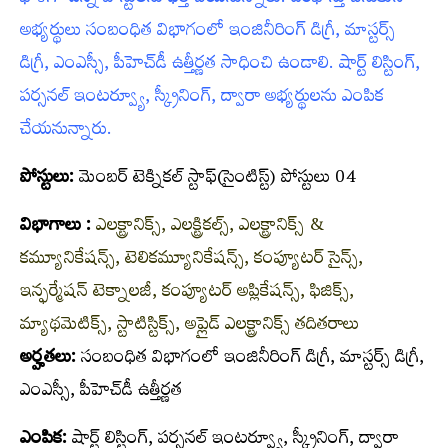
అభ్యర్థులు సంబంధిత విభాగంలో ఇంజినీరింగ్‌ డిగ్రీ, మాస్టర్స్‌
డిగ్రీ, ఎంఎస్సీ, పీహెచ్‌డీ ఉత్తీర్ణత సాధించి ఉండాలి. షార్ట్‌ లిస్టింగ్‌,
పర్సనల్‌ ఇంటర్వ్యూ, స్క్రీనింగ్‌, ద్వారా అభ్యర్థులను ఎంపిక
చేయనున్నారు.
పోస్టులు:
మెంబర్‌ టెక్నికల్‌ స్టాఫ్‌(సైంటిస్ట్‌) పోస్టులు 04
విభాగాలు :
ఎలక్ట్రానిక్స్, ఎలక్ట్రికల్స్, ఎలక్ట్రానిక్స్ &
కమ్యూనికేషన్స్, టెలికమ్యూనికేషన్స్, కంప్యూటర్ సైన్స్,
ఇన్ఫర్మేషన్ టెక్నాలజీ, కంప్యూటర్ అప్లికేషన్స్‌, ఫిజిక్స్,
మ్యాథమెటిక్స్, స్టాటిస్టిక్స్, అప్లైడ్ ఎలక్ట్రానిక్స్ తదితరాలు
అర్హతలు:
సంబంధిత విభాగంలో ఇంజినీరింగ్‌ డిగ్రీ, మాస్టర్స్‌ డిగ్రీ,
ఎంఎస్సీ, పీహెచ్‌డీ ఉత్తీర్ణత
ఎంపిక:
షార్ట్‌ లిస్టింగ్‌, పర్సనల్‌ ఇంటర్వ్యూ, స్క్రీనింగ్‌, ద్వారా