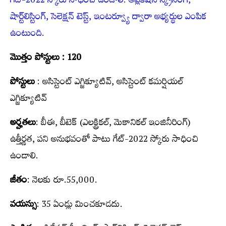
గేట్-2022 స్కోరు సాధించి ఉండాలి. అప్లికేషన్‌ స్క్రీనింగ్,
షార్ట్‌లిస్టింగ్, సెలెక్షన్‌ టెస్ట్‌, ఇంటర్వ్యూ ద్వారా అభ్య‌ర్థుల ఎంపిక
ఉంటుంది.
మొత్తం పోస్టులు : 120
పోస్టులు
: అసిస్టెంట్ ఎగ్జిక్యూటివ్, అసిస్టెంట్ కమర్షియల్
ఎగ్జిక్యూటివ్
అర్హతలు
: బీఈ, బీటెక్ (ఎలక్ట్రికల్, మెకానికల్ ఇంజినీరింగ్‌)
ఉత్తీర్ణ‌త‌, పని అనుభవంతో పాటు గేట్-2022 స్కోరు సాధించి
ఉండాలి.
జీతం
: నెలకు రూ.55,000.
వయ‌స్సు
: 35 ఏండ్లు మించకూడదు.