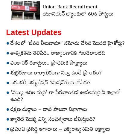
Union Bank Recruitment |
యూనియన్ బ్యాంకులో 606 పోస్టులు
Latest Updates
దేశంలో ‘జీవన వీలునామా’ నమోదు చేసిన మొదటి హైకోర్టు?
తాత్వికతను తెలిపేది.. రాజ్యాంగానికి గుండెలాంటిది
ఎలకానిక్‌ రికార్డులు.. ప్రాథమిక సాక్ష్యాలు
శుక్రకణాలు తాత్కాలికంగా నిల్వ ఉండే ప్రాంతం?
సెకండరీ ఎడ్యుకేషన్‌ కమిషన్‌కు మరోపేరు?
‘వెయ్యి ఉరిల మర్రి’ గా పేరుగాంచిన ఊడలమర్రి ఏ జిల్లాలో
ఉంది?
రక్షణ దుర్గాలు – నాటి పాలనా విభాగాలు
క్యారెట్‌ మొక్క ఎన్ని సంవత్సరాలు జీవిస్తుంది?
ప్రపంచ ప్రసిద్ధి అగాధాలు – ఐక్యరాజ్యసమితి లక్ష్యాలు