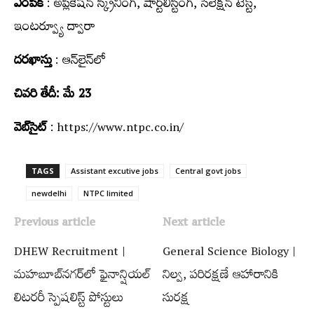
ఎంపిక
: అప్లికేషన్‌ స్క్రీనింగ్, షార్ట్‌లిస్టింగ్, సెలెక్షన్‌ టెస్ట్‌,
ఇంటర్వ్యూ ద్వారా
దరఖాస్తు
: ఆన్‌లైన్‌లో
చివరి తేదీ: మే 23
వెబ్‌సైట్
:
https://www.ntpc.co.in/
TAGS
Assistant excutive jobs
Central govt jobs
newdelhi
NTPC limited
Previous article
Next article
DHEW Recruitment |
General Science Biology |
మహబూబ్‌నగర్‌లో ఫైనాన్షియ‌ల్
నిల్వ, పరిరక్షణే ఆహారానికి
లిట‌ర‌రీ స్పెష‌లిస్ట్ పోస్టులు
సురక్ష