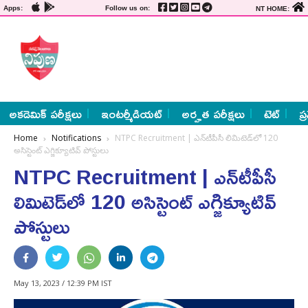
Apps:
Follow us on:
NT HOME:
అకడెమిక్ పరీక్షలు
ఇంటర్మీడియట్
అర్హత పరీక్షలు
టెట్
ప్
Home
Notifications
NTPC Recruitment | ఎన్‌టీపీసీ లిమిటెడ్‌లో 120
అసిస్టెంట్ ఎగ్జిక్యూటివ్ పోస్టులు
NTPC Recruitment | ఎన్‌టీపీసీ
లిమిటెడ్‌లో 120 అసిస్టెంట్ ఎగ్జిక్యూటివ్
పోస్టులు
May 13, 2023 / 12:39 PM IST