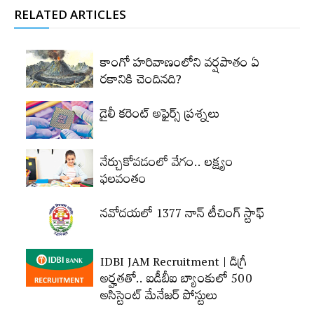
RELATED ARTICLES
కాంగో హరివాణంలోని వర్షపాతం ఏ
రకానికి చెందినది?
డైలీ కరెంట్‌ అఫైర్స్‌ ప్రశ్నలు
నేర్చుకోవడంలో వేగం.. లక్ష్యం
ఫలవంతం
నవోదయలో 1377 నాన్‌ టీచింగ్‌ స్టాఫ్‌
IDBI JAM Recruitment | డిగ్రీ
అర్హ‌త‌తో.. ఐడీబీఐ బ్యాంకులో 500
అసిస్టెంట్‌ మేనేజర్‌ పోస్టులు