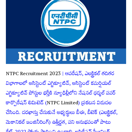
NTPC Recruitment 2023
| ఆపరేషన్, ఎలక్ట్రికల్ త‌దిత‌ర
విభాగాల‌లో అసిస్టెంట్ ఎగ్జిక్యూటివ్, అసిస్టెంట్ కమర్షియల్
ఎగ్జిక్యూటివ్ పోస్టుల భ‌ర్తీకి న్యూఢిల్లీలోని నేషనల్ థర్మల్ పవర్
కార్పొరేషన్ లిమిటెడ్ (
NTPC Limited
) ప్ర‌కట‌న విడుద‌ల
చేసింది. ద‌ర‌ఖాస్తు చేసుకునే అభ్య‌ర్థులు బీఈ, బీటెక్ (ఎలక్ట్రికల్,
మెకానికల్ ఇంజినీరింగ్‌) ఉత్తీర్ణ‌త‌, పని అనుభవంతో పాటు