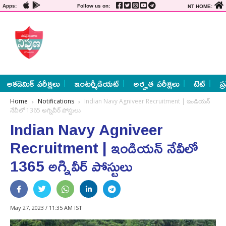
Apps:
Follow us on:
NT HOME:
అకడెమిక్ పరీక్షలు
ఇంటర్మీడియట్
అర్హత పరీక్షలు
టెట్
ప్
Home
Notifications
Indian Navy Agniveer Recruitment | ఇండియన్
నేవీలో 1365 అగ్నివీర్ పోస్టులు
Indian Navy Agniveer
Recruitment | ఇండియన్ నేవీలో
1365 అగ్నివీర్ పోస్టులు
May 27, 2023 / 11:35 AM IST