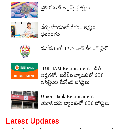
డైలీ కరెంట్‌ అఫైర్స్‌ ప్రశ్నలు
నేర్చుకోవడంలో వేగం.. లక్ష్యం
ఫలవంతం
నవోదయలో 1377 నాన్‌ టీచింగ్‌ స్టాఫ్‌
IDBI JAM Recruitment | డిగ్రీ
అర్హ‌త‌తో.. ఐడీబీఐ బ్యాంకులో 500
అసిస్టెంట్‌ మేనేజర్‌ పోస్టులు
Union Bank Recruitment |
యూనియన్ బ్యాంకులో 606 పోస్టులు
Latest Updates