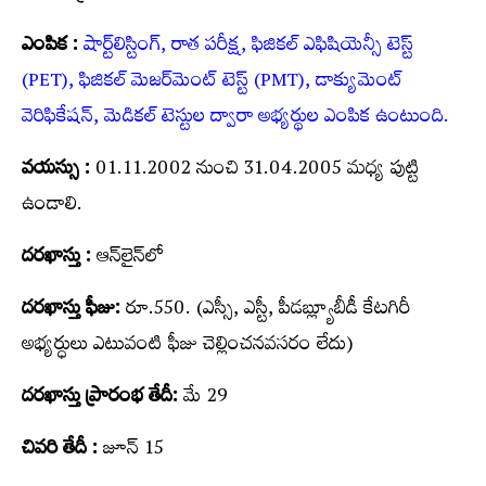
ఎంపిక :
షార్ట్‌లిస్టింగ్, రాత పరీక్ష, ఫిజికల్ ఎఫిషియెన్సీ టెస్ట్
(PET), ఫిజికల్ మెజర్‌మెంట్ టెస్ట్ (PMT), డాక్యుమెంట్
వెరిఫికేషన్, మెడికల్ టెస్టుల ద్వారా అభ్య‌ర్థుల ఎంపిక ఉంటుంది.
వయస్సు :
01.11.2002 నుంచి 31.04.2005 మధ్య పుట్టి
ఉండాలి.
దరఖాస్తు :
ఆన్‌లైన్‌లో
దరఖాస్తు ఫీజు:
రూ.550. (ఎస్సీ, ఎస్టీ, పీడబ్ల్యూబీడీ కేటగిరీ
అభ్యర్ధులు ఎటువంటి ఫీజు చెల్లించనవసరం లేదు)
దరఖాస్తు ప్రారంభ తేదీ:
మే 29
చివరి తేదీ :
జూన్ 15