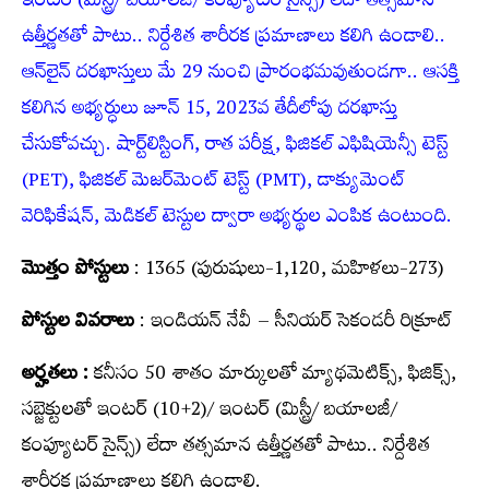
ఇంటర్ (మిస్ట్రీ/ బయాలజీ/ కంప్యూటర్ సైన్స్‌) లేదా తత్సమాన
ఉత్తీర్ణతతో పాటు.. నిర్దేశిత శారీరక ప్రమాణాలు కలిగి ఉండాలి..
ఆన్‌లైన్ దరఖాస్తులు మే 29 నుంచి ప్రారంభమవుతుండగా.. ఆసక్తి
కలిగిన అభ్యర్ధులు జూన్ 15, 2023వ తేదీలోపు దరఖాస్తు
చేసుకోవచ్చు. షార్ట్‌లిస్టింగ్, రాత పరీక్ష, ఫిజికల్ ఎఫిషియెన్సీ టెస్ట్
(PET), ఫిజికల్ మెజర్‌మెంట్ టెస్ట్ (PMT), డాక్యుమెంట్
వెరిఫికేషన్, మెడికల్ టెస్టుల ద్వారా అభ్య‌ర్థుల ఎంపిక ఉంటుంది.
మొత్తం పోస్టులు
: 1365 (పురుషులు-1,120, మహిళలు-273)
పోస్టుల వివరాలు
: ఇండియన్ నేవీ – సీనియర్‌ సెకండరీ రిక్రూట్‌
అర్హతలు :
కనీసం 50 శాతం మార్కులతో మ్యాథమెటిక్స్, ఫిజిక్స్,
సబ్జెక్టులతో ఇంటర్ (10+2)/ ఇంటర్ (మిస్ట్రీ/ బయాలజీ/
కంప్యూటర్ సైన్స్‌) లేదా తత్సమాన ఉత్తీర్ణతతో పాటు.. నిర్దేశిత
శారీరక ప్రమాణాలు కలిగి ఉండాలి.