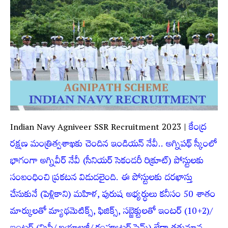
Indian Navy Agniveer SSR Recruitment 2023 |
కేంద్ర
రక్షణ మంత్రిత్వశాఖకు చెందిన ఇండియన్‌ నేవీ.. అగ్నిపథ్ స్కీంలో
భాగంగా అగ్నివీర్ నేవీ (సీనియర్‌ సెకండరీ రిక్రూట్‌) పోస్టులకు
సంబంధించి ప్రకటన విడుదలైంది. ఈ పోస్టులకు దరఖాస్తు
చేసుకునే (పెళ్లికాని) మహిళ, పురుష అభ్యర్ధులు కనీసం 50 శాతం
మార్కులతో మ్యాథమెటిక్స్, ఫిజిక్స్, సబ్జెక్టులతో ఇంటర్ (10+2)/