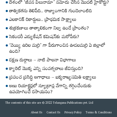
దేశంలో ‘జీవన వీలునామా’ నమోదు చేసిన మొదటి హైకోర్టు?
తాత్వికతను తెలిపేది.. రాజ్యాంగానికి గుండెలాంటిది
ఎలకానిక్‌ రికార్డులు.. ప్రాథమిక సాక్ష్యాలు
శుక్రకణాలు తాత్కాలికంగా నిల్వ ఉండే ప్రాంతం?
సెకండరీ ఎడ్యుకేషన్‌ కమిషన్‌కు మరోపేరు?
‘వెయ్యి ఉరిల మర్రి’ గా పేరుగాంచిన ఊడలమర్రి ఏ జిల్లాలో
ఉంది?
రక్షణ దుర్గాలు – నాటి పాలనా విభాగాలు
క్యారెట్‌ మొక్క ఎన్ని సంవత్సరాలు జీవిస్తుంది?
ప్రపంచ ప్రసిద్ధి అగాధాలు – ఐక్యరాజ్యసమితి లక్ష్యాలు
అణు రియాక్టర్లలో న్యూట్రాన్ల వేగాన్ని తగ్గించేందుకు
ఉపయోగించే రసాయనం?
The contents of this site are © 2022 Telangana Publications pvt. Ltd
About Us
Contact Us
Privacy Policy
Terms & Conditions