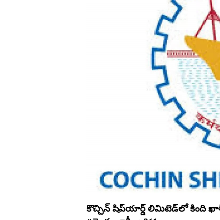
కొచ్చిన్‌ షిప్‌యార్డ్ లిమిటెడ్‌లో కింది 