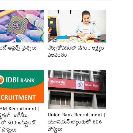
ంట్‌ అఫైర్స్‌ ప్రశ్నలు
నేర్చుకోవడంలో వేగం.. లక్ష్యం
ఫలవంతం
JAM Recruitment |
Union Bank Recruitment |
ర్హ‌త‌తో.. ఐడీబీఐ
యూనియన్ బ్యాంకులో 606
లో 500 అసిస్టెంట్‌
పోస్టులు
‌ పోస్టులు