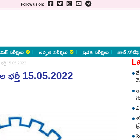
Follow us on:
మిక్ పరీక్షలు
అర్హత పరీక్షలు
ప్రవేశ పరీక్షలు
జాబ్ నోటిఫి
La
ీల భర్తీ 15.05.2022
ఖాళీల భర్తీ 15.05.2022
ద
మ
త
గ
ఎ
శ
ప
స