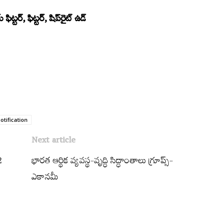
‌ ఫిట్టర్‌, ఫిట్టర్‌, షిప్‌రైట్‌ ఉడ్‌
otification
Next article
2
భారత ఆర్థిక వ్యవస్థ-వృద్ధి సిద్ధాంతాలు గ్రూప్స్-
ఎకానమీ