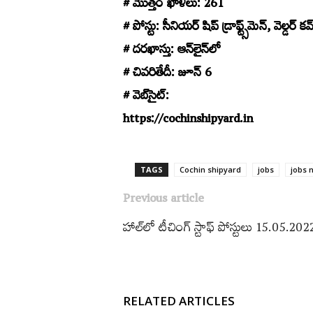
# మొత్తం ఖాళీలు: 261
# పోస్టు: సీనియర్‌ షిప్‌ డ్రాఫ్ట్స్​‍మెన్‌, వెల్డర్‌ కమ్
# దరఖాస్తు: ఆన్‌లైన్‌లో
# చివరితేదీ: జూన్‌ 6
# వెబ్‌సైట్‌:
https://cochinshipyard.in
TAGS
Cochin shipyard
jobs
jobs n
Previous article
హాల్‌లో టీచింగ్‌ స్టాఫ్‌ పోస్టులు 15.05.202
RELATED ARTICLES