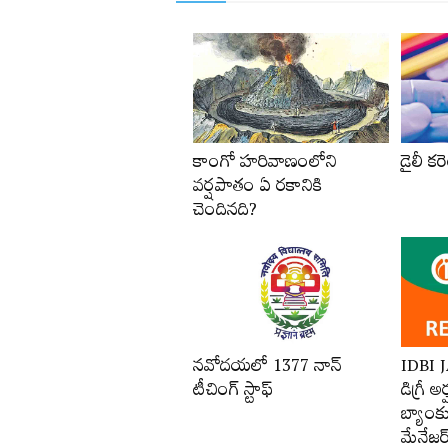
కాంగో హరివాణంలోని
డైలీ కరె
వర్షపాతం ఏ రకానికి
చెందినది?
నవోదయలో 1377 నాన్‌
IDBI 
టీచింగ్‌ స్టాఫ్‌
డిగ్రీ అ
బ్యాంకు
మేనేజర్