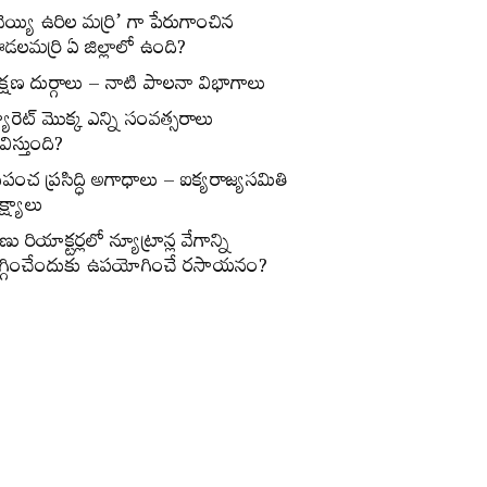
వెయ్యి ఉరిల మర్రి’ గా పేరుగాంచిన
డలమర్రి ఏ జిల్లాలో ఉంది?
క్షణ దుర్గాలు – నాటి పాలనా విభాగాలు
్యారెట్‌ మొక్క ఎన్ని సంవత్సరాలు
విస్తుంది?
్రపంచ ప్రసిద్ధి అగాధాలు – ఐక్యరాజ్యసమితి
్ష్యాలు
ణు రియాక్టర్లలో న్యూట్రాన్ల వేగాన్ని
గ్గించేందుకు ఉపయోగించే రసాయనం?