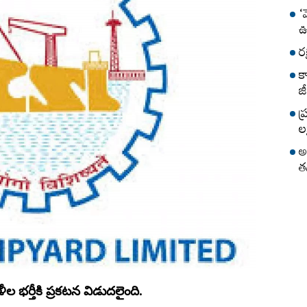
‘
ఊ
ర
క
జీ
ప
లక
అ
త
ఖాళీల భర్తీకి ప్రకటన విడుదలైంది.