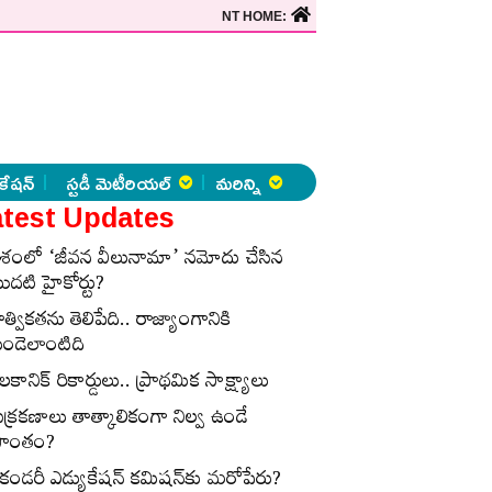
NT HOME:
కేషన్
స్టడీ మెటీరియల్
మరిన్ని
test Updates
ేశంలో ‘జీవన వీలునామా’ నమోదు చేసిన
ొదటి హైకోర్టు?
ాత్వికతను తెలిపేది.. రాజ్యాంగానికి
ుండెలాంటిది
లకానిక్‌ రికార్డులు.. ప్రాథమిక సాక్ష్యాలు
ుక్రకణాలు తాత్కాలికంగా నిల్వ ఉండే
్రాంతం?
ెకండరీ ఎడ్యుకేషన్‌ కమిషన్‌కు మరోపేరు?