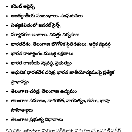
కరెంట్‌ అఫైర్స్‌
అంతర్జాతీయ సంబంధాలు- సంఘటనలు
నిత్యజీవితంలో జనరల్‌ సైన్స్‌
పర్యావరణ అంశాలు- విపత్తు నిర్వహణ
భారతదేశం, తెలంగాణ భౌగోళిక స్థితిగతులు, ఆర్థిక వ్యవస్థ
భారత రాజ్యాంగం-ముఖ్య లక్షణాలు
భారత రాజకీయ వ్యవస్థ, ప్రభుత్వం
ఆధునిక భారతదేశ చరిత్ర, భారత జాతీయోద్యమంపై ప్రత్యేక
ప్రాధాన్యం
తెలంగాణ చరిత్ర, తెలంగాణ ఉద్యమం
తెలంగాణ సమాజం, నాగరికత, వారసత్వం, కళలు, భాషా
సాహిత్యాలు
తెలంగాణ ప్రభుత్వ విధానాలు
గమనిక: అభ్యర్థులు మిగతా పరీక్షలకు నిర్వహించే జనరల్‌ స్టడీస్‌