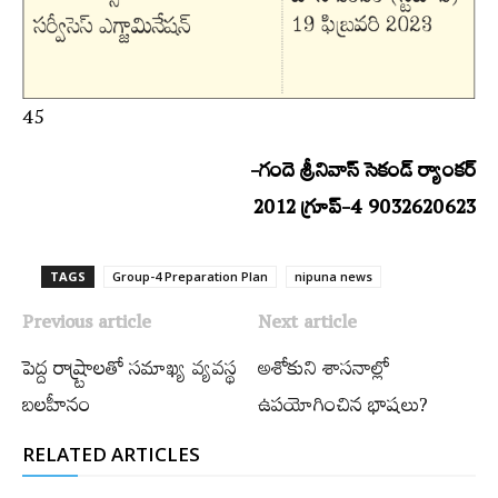
45
-గందె శ్రీనివాస్‌ సెకండ్‌ ర్యాంకర్‌
2012 గ్రూప్‌-4 9032620623
TAGS
Group-4 Preparation Plan
nipuna news
Previous article
Next article
పెద్ద రాష్ర్టాలతో సమాఖ్య వ్యవస్థ
అశోకుని శాసనాల్లో
బలహీనం
ఉపయోగించిన భాషలు?
RELATED ARTICLES