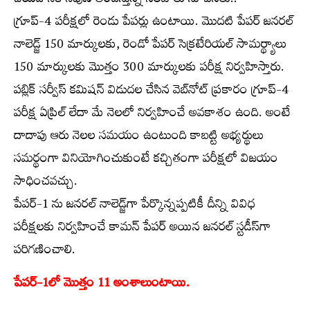
చేయడానికి నిపుణ అందిస్తున్న సలహాలు సూచనలు..
గ్రూప్‌-4 పరీక్షలో రెండు పేపర్లు ఉంటాయి. మొదటి పేపర్‌ జనరల్‌
నాలెడ్జ్‌ 150 మార్కులకు, రెండో పేపర్‌ సెక్రటేరియల్‌ సామర్థ్యాలు
150 మార్కులకు మొత్తం 300 మార్కులకు పరీక్ష నిర్వహిస్తారు.
పబ్లిక్‌ సర్వీస్‌ కమిషన్‌ విడుదల చేసిన వెబ్‌నోట్‌ ప్రకారం గ్రూప్‌-4
పరీక్ష ఏప్రిల్‌ లేదా మే నెలలో నిర్వహించే అవకాశం ఉంది. అంటే
దాదాపు ఆరు నెలల సమయం ఉంటుంది కాబట్టి అభ్యర్థులు
సమర్థంగా వినియోగించుకుంటే కచ్చితంగా పరీక్షలో విజయం
సాధించవచ్చు.
పేపర్‌-1 ను జనరల్‌ నాలెడ్జ్‌గా పేర్కొన్నప్పటికీ దీన్ని వివిధ
పరీక్షలకు నిర్వహించే కామన్‌ పేపర్‌ అయిన జనరల్‌ స్టడీస్‌గా
పరిగణించాలి.
పేపర్‌-1లో మొత్తం 11 అంశాలుంటాయి.