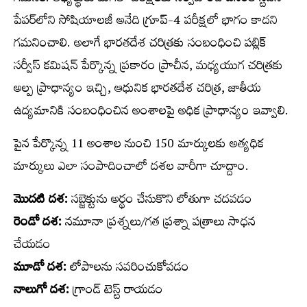
పేపర్‌లోని సోషియాలజీ అనేది గ్రూప్‌-4 పరీక్షలో భాగం కాదని
గమనించాలి. అలాగే భారతదేశ చరిత్రకు సంబంధించి పబ్లిక్‌
సర్వీస్‌ కమిషన్‌ పేర్కొన్న ప్రకారం ప్రాచీన, మధ్యయుగ చరిత్రకు
అల్ప ప్రాధాన్యం ఇచ్చి, ఆధునిక భారతదేశ చరిత్ర, జాతీయ
ఉద్యమానికి సంబంధించిన అంశాలపై అధిక ప్రాధాన్యం ఇవ్వాలి.
పైన పేర్కొన్న 11 అంశాల నుంచి 150 మార్కులకు అత్యధిక
మార్కులు ఎలా సంపాదించాలో దశల వారీగా చూద్దాం.
మొదటి దశ:
సబ్జెక్టును అర్థం చేసుకొని లోతుగా చదవడం
రెండో దశ:
నమూనా ప్రశ్నలు/గత ప్రశ్నా పత్రాలు సాధన
చేయడం
మూడో దశ:
లోపాలను సవరించుకోవడం
నాలుగో దశ:
గ్రాండ్‌ టెస్ట్‌ రాయడం