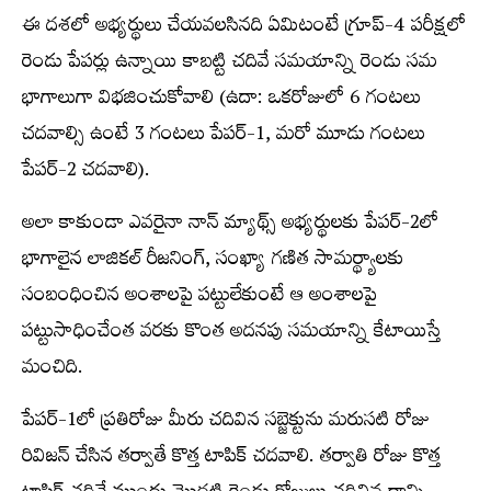
ఈ దశలో అభ్యర్థులు చేయవలసినది ఏమిటంటే గ్రూప్‌-4 పరీక్షలో
రెండు పేపర్లు ఉన్నాయి కాబట్టి చదివే సమయాన్ని రెండు సమ
భాగాలుగా విభజించుకోవాలి (ఉదా: ఒకరోజులో 6 గంటలు
చదవాల్సి ఉంటే 3 గంటలు పేపర్‌-1, మరో మూడు గంటలు
పేపర్‌-2 చదవాలి).
అలా కాకుండా ఎవరైనా నాన్‌ మ్యాథ్స్‌ అభ్యర్థులకు పేపర్‌-2లో
భాగాలైన లాజికల్‌ రీజనింగ్‌, సంఖ్యా గణిత సామర్థ్యాలకు
సంబంధించిన అంశాలపై పట్టులేకుంటే ఆ అంశాలపై
పట్టుసాధించేంత వరకు కొంత అదనపు సమయాన్ని కేటాయిస్తే
మంచిది.
పేపర్‌-1లో ప్రతిరోజు మీరు చదివిన సబ్జెక్టును మరుసటి రోజు
రివిజన్‌ చేసిన తర్వాతే కొత్త టాపిక్‌ చదవాలి. తర్వాతి రోజు కొత్త