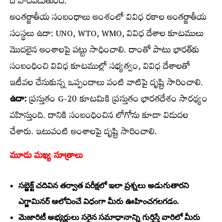
దోహదపడుతుంది.
అంతర్జాతీయ సంబంధాలు అంశంలో వివిధ రకాల అంతర్జాతీయ
సంస్థలు ఉదా: UNO, WTO, WMO, వివిధ దేశాల కూటములు
మొదలైన అంశాలపై పట్టు సాధించాలి. దాంతో పాటు భారత్‌కు
సంబంధించి వివిధ కూటముల్లో సభ్యత్వం, వివిధ దేశాలతో
ఇటీవల చేసుకున్న ఒప్పందాలు వంటి వాటిపై దృష్టి సారించాలి.
ఉదా:
ప్రస్తుతం G-20 కూటమికి ప్రస్తుతం భారతదేశం సారథ్యం
వహిస్తుంది. దానికి సంబంధించిన లోగోను కూడా విడుదల
చేశారు. ఇటువంటి అంశాలపై దృష్టి సారించాలి.
మూడు మఖ్య సూత్రాలు
సబ్జెక్ట్‌ చదివిన తర్వాత పరీక్షలో ఇలా ప్రశ్నలు అడుగుతారని
ఎగ్జామినర్‌ ఆలోచించే విధంగా మీరు ఊహించగలగడం.
మెజారిటీ అభ్యర్థులు సరైన సమాధానాన్ని గుర్తిస్తే వారిలో మీరు