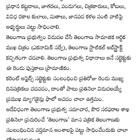
ప్రధాన కట్టడాలు, జాతరలు, పండుగలు, చిత్రకారులు, కోటలు,
వివిధ రకాల కులాలు, మతాలు, జానపద కళల వంటి వాటిపై
అభ్యర్థులు పట్టు సాధించాలి.
తెలంగాణ ప్రభుత్వం విడుదల చేసే తెలంగాణ సామాజిక ఆర్థిక
ముఖ చిత్రం (ఎకనామిక్‌ సర్వే), తెలంగాణ స్టాటికల్‌ అబ్‌స్ట్రాక్ట్‌
కచ్చితంగా చదవాలి. తెలంగాణ ప్రభుత్వ విధానాలు అనే సబ్జెక్టుకు
ఈ రెండు పుస్తకాలు ప్రామాణికం.
కరెంట్‌ అఫైర్స్‌ సబ్జెక్టుకు సంబంధించి ప్రతిరోజు రెండు ముఖ్య
దినపత్రికలు చదవడం, దాంతో పాటు ప్రతినెలా విడుదలయ్యే
ప్రముఖ మ్యాగజైన్లు ఫాలో అవడం చాలా ఉత్తమం.
అదేవిధంగా తెలంగాణ ప్రభుత్వ సమాచార, పౌర సరఫరాల శాఖ
ప్రతినెలా ప్రచురించే ‘తెలంగాణ’ మాస పత్రిక తెలంగాణకు
సంబంధించిన వర్తమాన అంశాలపై పట్టు సాధించేందుకు చాలా