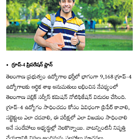
గ్రూప్‌-4 ప్రిపరేషన్‌ ప్లాన్‌
తెలంగాణ ప్రభుత్వం ఉద్యోగాల భర్తీలో భాగంగా 9,168 గ్రూప్‌-4
ఉద్యోగాలకు ఆర్థిక శాఖ అనుమతులు లభించిన నేపథ్యంలో
తెలంగాణ పబ్లిక్‌ సర్వీస్‌ కమిషన్‌ నోటిఫికేషన్‌ విడుదల చేసింది.
గ్రూప్‌-4 ఉద్యోగం సాధించడం కోసం ఏవిధంగా ప్రిపేర్‌ కావాలి,
సబ్జెక్టులు ఎలా చదవాలి, ఈ పరీక్షలో ఎలా విజయం సాధించాలి
అనే సందేహాలు అభ్యర్థుల్లో నెలకొన్నాయి. వాటన్నింటినీ నివృత్తి