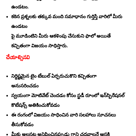
ఉండటం.
కఠిన ప్రశ్నలకు తక్కువ మంది సమాధానం గుర్తిస్తే వారిలో మీరు
ఉండటం
పై మూడింటిని మీరు ఆకళింపు చేసుకుని ఫాలో అయితే
కచ్చితంగా విజయం సాధిస్తారు.
చేయాల్సినవి
నిర్దిష్టమైన టైం టేబుల్‌ ఏర్పరుచుకొని కచ్చితంగా
అనుసరించడం
స్వయంగా మోటివేట్‌ చెందడం కోసం స్టడీ రూంలో ఇన్‌స్పిరేషనల్‌
కొటేషన్స్‌ అతికించుకోవడం
ఈ రంగంలో విజయం సాధించిన వారి సలహాలు సూచనలు
తీసుకోవడం
మీకు అలసట అనిపించినప్పుడు గాని చదవాలనే ఆసక్తి