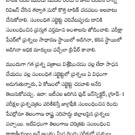
టాపిక్‌ చదివే ముందు మొదటి రెండు రోజులు చదివిన దాన్ని
రివిజన్‌ చేసిన తర్వాత మరో కొత్త టాపిక్‌ చదవటం అలవాటు
చేసుకోవాలి. సంబంధిత సబ్జెక్టు చదివేటప్పుడు దానికి
సంబంధించిన ప్రస్తుత వర్తమాన అంశాలను జోడించాలి. పరీక్షా
పేపర్‌లో ప్రశ్నలు సాధారణ స్థాయిలో అడిగినా, కఠిన స్థాయిలో
అడిగినా అధిక మార్కులు వచ్చేలా ప్రిపేర్‌ కావాలి.
ముందుగా గత ప్రశ్న పత్రాలు విశ్లేషించడం వల్ల లేదా సాధన
చేయడం వల్ల సంబంధిత సబ్జెక్టులో ప్రశ్నలు ఏ విధంగా
అడుగుతున్నారు, ఏ కోణంలో సబ్జెక్టు చదవాలి అనేది
తెలుసుకోవచ్చు. ఉదా: ఇటీవల జరిగిన ఫుడ్‌ ఇన్‌స్పెక్టర్‌, గ్రూప్‌-1
పరీక్షల ప్రశ్నపత్రం పరిశీలిస్తే జాగ్రఫీకి సంబంధించిన రెండు
పేపర్లోనూ తెలంగాణ రాష్ట్ర సరిహద్దు జిల్లాలపైన ప్రశ్నలు
వచ్చాయి. అదేవిధంగా తెలంగాణ చరిత్రకు సంబంధించి
కాకాతీయులు అనే అంశం మీద రెండు పరీక్షల్లో ప్రశ్నలు