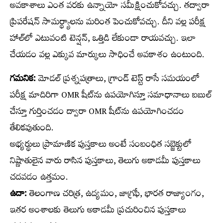
అవకాశాలు ఎంత వరకు ఉన్నాయో సమీక్షించుకోవచ్చు. తద్వారా
ప్రిపరేషన్‌ సామర్థ్యాలను మరింత పెంచుకోవచ్చు. దీని వల్ల పరీక్ష
హాల్‌లో ఎటువంటి టెన్షన్‌, ఒత్తిడి లేకుండా రాయవచ్చు. ఇలా
చేయడం వల్ల ఎక్కువ మార్కులు సాధించే అవకాశం ఉంటుంది.
గమనిక:
మోడల్‌ ప్రశ్నపత్రాలు, గ్రాండ్‌ టెస్ట్‌ రాసే సమయంలో
పరీక్ష మాదిరిగా OMR షీట్‌ను ఉపయోగిస్తూ సమాధానాలు బబుల్‌
చేస్తూ గుర్తించడం ద్వారా OMR షీట్‌ను ఉపయోగించడం
తేలికవుతుంది.
అభ్యర్థులు ప్రామాణిక పుస్తకాలు అంటే సంబంధిత సబ్జెక్టులో
నిష్ణాతులైన వారు రాసిన పుస్తకాలు, తెలుగు అకాడమీ పుస్తకాలు
చదవడం ఉత్తమం.
ఉదా:
తెలంగాణ చరిత్ర, ఉద్యమం, జాగ్రఫీ, భారత రాజ్యాంగం,
ఇతర అంశాలకు తెలుగు అకాడమీ ప్రచురించిన పుస్తకాలు