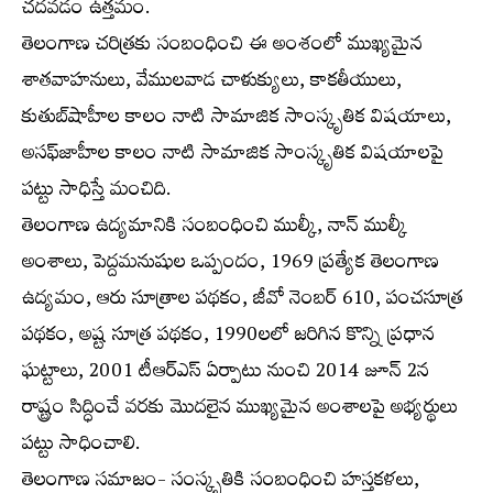
చదవడం ఉత్తమం.
తెలంగాణ చరిత్రకు సంబంధించి ఈ అంశంలో ముఖ్యమైన
శాతవాహనులు, వేములవాడ చాళుక్యులు, కాకతీయులు,
కుతుబ్‌షాహీల కాలం నాటి సామాజిక సాంస్కృతిక విషయాలు,
అసఫ్‌జాహీల కాలం నాటి సామాజిక సాంస్కృతిక విషయాలపై
పట్టు సాధిస్తే మంచిది.
తెలంగాణ ఉద్యమానికి సంబంధించి ముల్కీ, నాన్‌ ముల్కీ
అంశాలు, పెద్దమనుషుల ఒప్పందం, 1969 ప్రత్యేక తెలంగాణ
ఉద్యమం, ఆరు సూత్రాల పథకం, జీవో నెంబర్‌ 610, పంచసూత్ర
పథకం, అష్ట సూత్ర పథకం, 1990లలో జరిగిన కొన్ని ప్రధాన
ఘట్టాలు, 2001 టీఆర్‌ఎస్‌ ఏర్పాటు నుంచి 2014 జూన్‌ 2న
రాష్ట్రం సిద్ధించే వరకు మొదలైన ముఖ్యమైన అంశాలపై అభ్యర్థులు
పట్టు సాధించాలి.
తెలంగాణ సమాజం- సంస్కృతికి సంబంధించి హస్తకళలు,