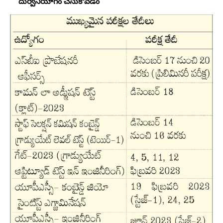
దుర్వినియోగం చేసుకోవడం