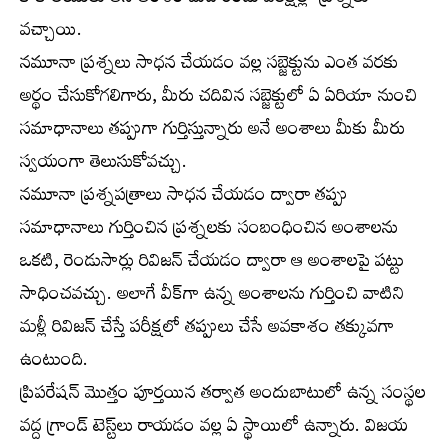
వచ్చాయి.
నమూనా ప్రశ్నలు సాధన చేయడం వల్ల సబ్జెక్టును ఎంత వరకు
అర్థం చేసుకోగలిగారు, మీరు చదివిన సబ్జెక్టులో ఏ ఏరియా నుంచి
సమాధానాలు తప్పుగా గుర్తిస్తున్నారు అనే అంశాలు మీకు మీరు
స్వయంగా తెలుసుకోవచ్చు.
నమూనా ప్రశ్నపత్రాలు సాధన చేయడం ద్వారా తప్పు
సమాధానాలు గుర్తించిన ప్రశ్నలకు సంబంధించిన అంశాలను
ఒకటి, రెండుసార్లు రివిజన్‌ చేయడం ద్వారా ఆ అంశాలపై పట్టు
సాధించవచ్చు. అలాగే వీక్‌గా ఉన్న అంశాలను గుర్తించి వాటిని
మళ్లీ రివిజన్‌ చేస్తే పరీక్షలో తప్పులు చేసే అవకాశం తక్కువగా
ఉంటుంది.
ప్రిపరేషన్‌ మొత్తం పూర్తయిన తర్వాత అందుబాటులో ఉన్న సంస్థల
వద్ద గ్రాండ్‌ టెస్ట్‌లు రాయడం వల్ల ఏ స్థాయిలో ఉన్నారు. విజయ