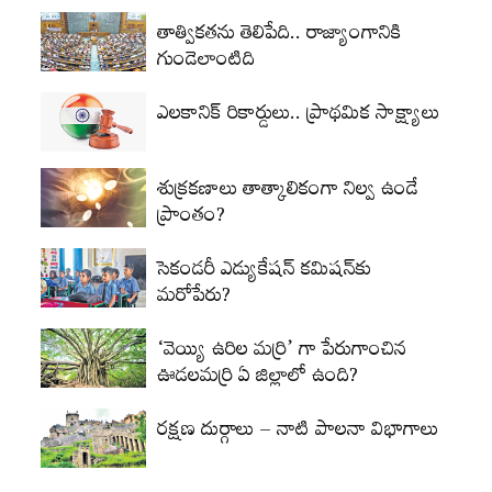
తాత్వికతను తెలిపేది.. రాజ్యాంగానికి
గుండెలాంటిది
ఎలకానిక్‌ రికార్డులు.. ప్రాథమిక సాక్ష్యాలు
శుక్రకణాలు తాత్కాలికంగా నిల్వ ఉండే
ప్రాంతం?
సెకండరీ ఎడ్యుకేషన్‌ కమిషన్‌కు
మరోపేరు?
‘వెయ్యి ఉరిల మర్రి’ గా పేరుగాంచిన
ఊడలమర్రి ఏ జిల్లాలో ఉంది?
రక్షణ దుర్గాలు – నాటి పాలనా విభాగాలు