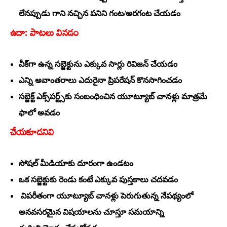
లేనప్పుడు గాని నచ్చిన పనిని గంట/అరగంట చేయడం
ఉదా: పాటలు వినడం
వీక్‌గా ఉన్న సబ్జెక్టును ఎక్కువ సార్లు రివిజన్‌ చేయడం
ఎన్ని అవాంతరాలు ఎదురైనా ప్రిపరేషన్‌ కొనసాగించడం
సబ్జెక్ట్‌ ఎక్స్‌పర్ట్స్‌కు సంబంధించిన యూట్యూబ్‌ చానళ్లు మాత్రమే
ఫాలో అవడం
చేయకూడనివి
సోషల్‌ మీడియాకు దూరంగా ఉండటం
ఒక సబ్జెక్టుకు రెండు కంటే ఎక్కువ పుస్తకాలు చదవడం
విపరీతంగా యూట్యూబ్‌ చానళ్లు పెరుగుతున్న నేపథ్యంలో
అనవసరమైన విషయాలను చూస్తూ సమయాన్ని