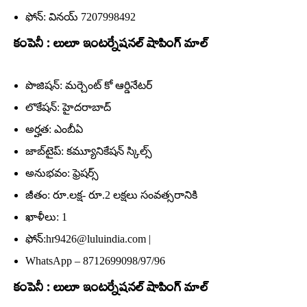
ఫోన్‌: వినయ్‌ 7207998492
కంపెనీ : లులూ ఇంటర్నేషనల్‌ షాపింగ్‌ మాల్‌
పొజిషన్‌: మర్చెంట్‌ కో ఆర్డినేటర్‌
లొకేషన్‌: హైదరాబాద్‌
అర్హత: ఎంబీఏ
జాబ్‌టైప్‌: కమ్యూనికేషన్‌ స్కిల్స్‌
అనుభవం: ఫ్రెషర్స్‌
జీతం: రూ.లక్ష- రూ.2 లక్షలు సంవత్సరానికి
ఖాళీలు: 1
ఫోన్‌:hr9426@luluindia.com |
WhatsApp – 8712699098/97/96
కంపెనీ : లులూ ఇంటర్నేషనల్‌ షాపింగ్‌ మాల్‌