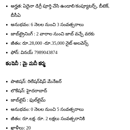
అర్హత: ఏదైనా డిగ్రీ పూర్తి చేసి ఉండాలి/కంప్యూటర్స్‌, బీటెక్‌,
బీసీఏ
అనుభవం: 6 నెలల నుంచి 3 సంవత్సరాలు
జాబ్‌ట్రైనింగ్‌ : 2 వారాల నుంచి జాబ్‌ వచ్చే వరకు
జీతం: రూ.28,000 -రూ.35,000 నైట్‌ అలవెన్స్‌
ఫోన్‌: వినయ్‌ 7989043874
కంపెనీ : మై మనీ కర్మ
పొజిషన్‌: రిలేషన్‌షిప్‌ మేనేజర్‌
లొకేషన్‌: హైదరాబాద్‌
జాబ్‌టైప్‌ : ఫుల్‌టైమ్‌
అనుభవం: 0 నెలల నుంచి 5 సంవత్సరాలు
జీతం: రూ.లక్ష- రూ. 2 లక్షలు సంవత్సరానికి
ఖాళీలు: 20