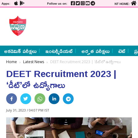
Apps:
Follow us on:
NT HOME:
అకడెమిక్ పరీక్షలు
ఇంటర్మీడియట్
అర్హత పరీక్షలు
టెట్
ప్
Home
Latest News
DEET Recruitment 2023 | ‘డీట్‌’లో ఉద్యోగాలు
DEET Recruitment 2023 |
‘డీట్‌’లో ఉద్యోగాలు
July 31, 2023 / 04:07 PM IST