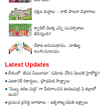
మరోపేరు?
రక్షణ దుర్గాలు – నాటి పాలనా విభాగాలు
క్యారెట్‌ మొక్క ఎన్ని సంవత్సరాలు
జీవిస్తుంది?
దేశాల అనుసంధానం.. వాణిజ్య
అంతఃసంబంధం
Latest Updates
దేశంలో ‘జీవన వీలునామా’ నమోదు చేసిన మొదటి హైకోర్టు?
ఎలకానిక్‌ రికార్డులు.. ప్రాథమిక సాక్ష్యాలు
‘వెయ్యి ఉరిల మర్రి’ గా పేరుగాంచిన ఊడలమర్రి ఏ జిల్లాలో
ఉంది?
ప్రపంచ ప్రసిద్ధి అగాధాలు – ఐక్యరాజ్యసమితి లక్ష్యాలు