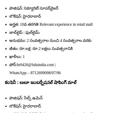
పొజిషన్‌: సెక్యూరిటీ సూపర్‌వైజర్‌
లొకేషన్‌: హైదరాబాద్‌
అర్హత: 10వ తరగతి Relevant experience in retail mall
జాబ్‌టైప్‌ : ఫుల్‌టైమ్‌
అనుభవం: 2 సంవత్సరాల నుంచి 4 సంవత్సరాల వరకు
జీతం: రూ.లక్ష- రూ.2 లక్షలు సంవత్సరానికి
ఖాళీలు: 1
ఫోన్‌:hr9426@luluindia.com |
WhatsApp – 8712699098/97/96
కంపెనీ : లులూ ఇంటర్నేషనల్‌ షాపింగ్‌ మాల్‌
పొజిషన్‌: సేల్స్‌ ఉమెన్‌
లొకేషన్‌: హైదరాబాద్‌