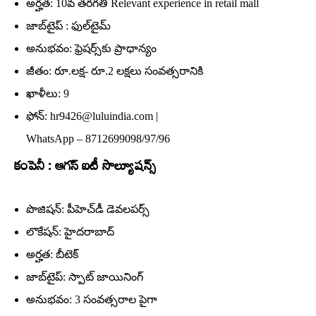
అర్హత: 10వ తరగతి Relevant experience in retail mall
జాబ్‌టైప్‌ : ఫుల్‌టైమ్‌
అనుభవం: ఫ్రెషర్స్‌కు ప్రాధాన్యం
జీతం: రూ.లక్ష- రూ.2 లక్షలు సంవత్సరానికి
ఖాళీలు: 9
ఫోన్‌: hr9426@luluindia.com |
WhatsApp – 8712699098/97/96
కంపెనీ : ఆగస్‌ ఐటీ సొల్యూషన్స్‌
పొజిషన్‌: పీహెచ్‌డీ డెవలపర్స్‌
లొకేషన్‌: హైదరాబాద్‌
అర్హత: బీటెక్‌
జాబ్‌టైప్‌: స్పాట్‌ జాయినింగ్‌
అనుభవం: 3 సంవత్సరాల పైగా