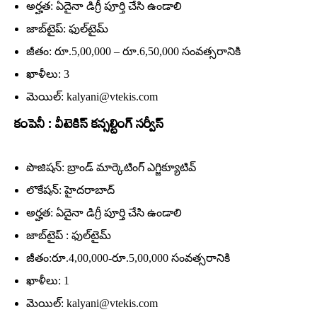
అర్హత: ఏదైనా డిగ్రీ పూర్తి చేసి ఉండాలి
జాబ్‌టైప్‌: ఫుల్‌టైమ్‌
జీతం: రూ.5,00,000 – రూ.6,50,000 సంవత్సరానికి
ఖాళీలు: 3
మెయిల్‌: kalyani@vtekis.com
కంపెనీ : వీటెకిస్‌ కన్సల్టింగ్‌ సర్వీస్‌
పొజిషన్‌: బ్రాండ్‌ మార్కెటింగ్‌ ఎగ్జిక్యూటివ్‌
లొకేషన్‌: హైదరాబాద్‌
అర్హత: ఏదైనా డిగ్రీ పూర్తి చేసి ఉండాలి
జాబ్‌టైప్‌ : ఫుల్‌టైమ్‌
జీతం:రూ.4,00,000-రూ.5,00,000 సంవత్సరానికి
ఖాళీలు: 1
మెయిల్‌: kalyani@vtekis.com