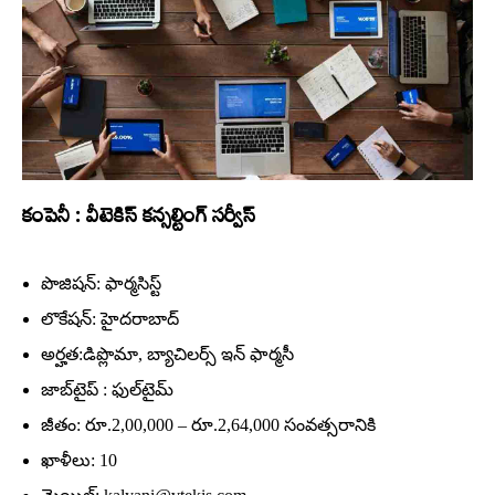
కంపెనీ : వీటెకిస్‌ కన్సల్టింగ్‌ సర్వీస్‌
పొజిషన్‌: ఫార్మసిస్ట్‌
లొకేషన్‌: హైదరాబాద్‌
అర్హత:డిప్లొమా, బ్యాచిలర్స్‌ ఇన్‌ ఫార్మసీ
జాబ్‌టైప్‌ : ఫుల్‌టైమ్‌
జీతం: రూ.2,00,000 – రూ.2,64,000 సంవత్సరానికి
ఖాళీలు: 10