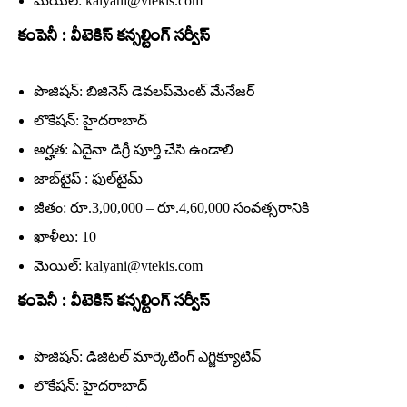
మెయిల్‌: kalyani@vtekis.com
కంపెనీ : వీటెకిస్‌ కన్సల్టింగ్‌ సర్వీస్‌
పొజిషన్‌: బిజినెస్‌ డెవలప్‌మెంట్‌ మేనేజర్‌
లొకేషన్‌: హైదరాబాద్‌
అర్హత: ఏదైనా డిగ్రీ పూర్తి చేసి ఉండాలి
జాబ్‌టైప్‌ : ఫుల్‌టైమ్‌
జీతం: రూ.3,00,000 – రూ.4,60,000 సంవత్సరానికి
ఖాళీలు: 10
మెయిల్‌: kalyani@vtekis.com
కంపెనీ : వీటెకిస్‌ కన్సల్టింగ్‌ సర్వీస్‌
పొజిషన్‌: డిజిటల్‌ మార్కెటింగ్‌ ఎగ్జిక్యూటివ్‌
లొకేషన్‌: హైదరాబాద్‌