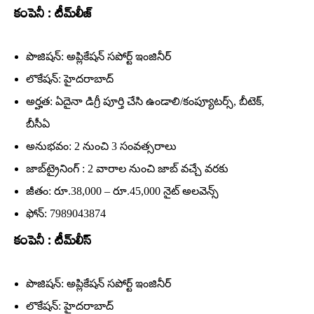
కంపెనీ : టీమ్‌లీజ్‌
పొజిషన్‌: అప్లికేషన్‌ సపోర్ట్‌ ఇంజినీర్‌
లొకేషన్‌: హైదరాబాద్‌
అర్హత: ఏదైనా డిగ్రీ పూర్తి చేసి ఉండాలి/కంప్యూటర్స్‌, బీటెక్‌,
బీసీఏ
అనుభవం: 2 నుంచి 3 సంవత్సరాలు
జాబ్‌ట్రైనింగ్‌ : 2 వారాల నుంచి జాబ్‌ వచ్చే వరకు
జీతం: రూ.38,000 – రూ.45,000 నైట్‌ అలవెన్స్‌
ఫోన్‌: 7989043874
కంపెనీ : టీమ్‌లీస్‌
పొజిషన్‌: అప్లికేషన్‌ సపోర్ట్‌ ఇంజినీర్‌
లొకేషన్‌: హైదరాబాద్‌