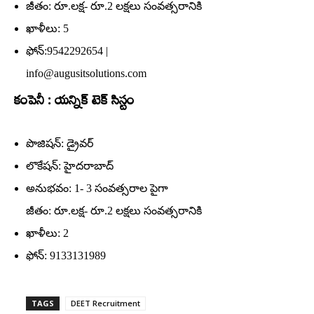
జీతం: రూ.లక్ష- రూ.2 లక్షలు సంవత్సరానికి
ఖాళీలు: 5
ఫోన్‌:9542292654 |
info@augusitsolutions.com
కంపెనీ : యన్నిక్‌ టెక్‌ సిస్టం
పొజిషన్‌: డ్రైవర్‌
లొకేషన్‌: హైదరాబాద్‌
అనుభవం: 1- 3 సంవత్సరాల పైగా
జీతం: రూ.లక్ష- రూ.2 లక్షలు సంవత్సరానికి
ఖాళీలు: 2
ఫోన్‌: 9133131989
TAGS
DEET Recruitment