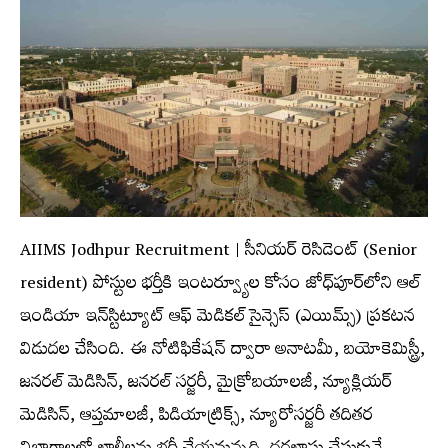
AIIMS Jodhpur Recruitment | సీనియర్ రెసిడెంట్ (Senior
resident) పోస్టుల భర్తీకి ఇంట‌ర్వ్యూల కోసం జోధ్‌పూర్‌లోని ఆల్‌
ఇండియా ఇన్‌స్టిట్యూట్‌ ఆఫ్‌ మెడికల్‌ సైన్సెస్ (ఎయిమ్స్‌) ప్ర‌క‌ట‌న
విడుద‌ల చేసింది. ఈ నోటిఫికేష‌న్ ద్వారా అనాటమీ, బయోకెమిస్ట్రీ,
జనరల్‌ మెడిసిన్‌, జనరల్‌ సర్జరీ, మైక్రోబయాలజీ, న్యూక్లియర్‌
మెడిసిన్‌, ఆప్తమాలజీ, పిడియాట్రిక్స్‌, న్యూరోసర్జరీ త‌దిత‌ర