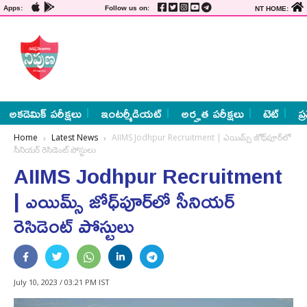
Apps:
Follow us on:
NT HOME:
అకడెమిక్ పరీక్షలు
ఇంటర్మీడియట్
అర్హత పరీక్షలు
టెట్
ప్
Home
Latest News
AIIMS Jodhpur Recruitment | ఎయిమ్స్ జోధ్‌పూర్‌లో
సీనియర్ రెసిడెంట్ పోస్టులు
AIIMS Jodhpur Recruitment
| ఎయిమ్స్ జోధ్‌పూర్‌లో సీనియర్
రెసిడెంట్ పోస్టులు
July 10, 2023 / 03:21 PM IST