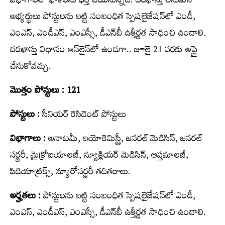
విభాగాల‌లో ఖాళీల‌ను భ‌ర్తీ చేయ‌నున్న‌ది. ద‌ర‌ఖాస్తు చేసుకునే
అభ్య‌ర్థులు పోస్టుల‌ను బ‌ట్టి సంబంధిత స్పెషలైజేషన్‌లో ఎండీ,
ఎంఎస్‌, ఎండీఎస్‌, ఎంఎస్సీ, డీఎన్‌బీ ఉత్తీర్ణత సాధించి ఉండాలి.
దరఖాస్తు విధానం ఆన్‌లైన్‌లో ఉండగా.. జూలై 21 వ‌ర‌కు అప్లై
చేసుకోవ‌చ్చు.
మొత్తం పోస్టులు : 121
పోస్టులు :
సీనియర్ రెసిడెంట్‌ పోస్టులు
విభాగాలు :
అనాటమీ, బయోకెమిస్ట్రీ, జనరల్‌ మెడిసిన్‌, జనరల్‌
సర్జరీ, మైక్రోబయాలజీ, న్యూక్లియర్‌ మెడిసిన్‌, ఆప్తమాలజీ,
పిడియాట్రిక్స్‌, న్యూరోసర్జరీ తదితరాలు.
అర్హతలు :
పోస్టుల‌ను బ‌ట్టి సంబంధిత స్పెషలైజేషన్‌లో ఎండీ,
ఎంఎస్‌, ఎండీఎస్‌, ఎంఎస్సీ, డీఎన్‌బీ ఉత్తీర్ణత సాధించి ఉండాలి.