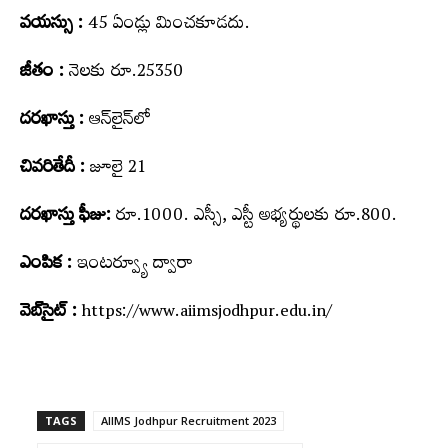
వయస్సు :
45 ఏండ్లు మించకూడదు.
జీతం :
నెలకు రూ.25350
దరఖాస్తు :
ఆన్‌లైన్‌లో
చివ‌రితేదీ :
జూలై 21
దరఖాస్తు ఫీజు:
రూ.1000. ఎస్సీ, ఎస్టీ అభ్య‌ర్థుల‌కు రూ.800.
ఎంపిక :
ఇంటర్వ్యూ ద్వారా
వెబ్‌సైట్ :
https://www.aiimsjodhpur.edu.in/
TAGS
AIIMS Jodhpur Recruitment 2023