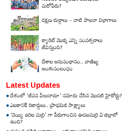
మరోపేరు?
రక్షణ దుర్గాలు – నాటి పాలనా విభాగాలు
క్యారెట్‌ మొక్క ఎన్ని సంవత్సరాలు
జీవిస్తుంది?
దేశాల అనుసంధానం.. వాణిజ్య
అంతఃసంబంధం
Latest Updates
దేశంలో ‘జీవన వీలునామా’ నమోదు చేసిన మొదటి హైకోర్టు?
ఎలకానిక్‌ రికార్డులు.. ప్రాథమిక సాక్ష్యాలు
‘వెయ్యి ఉరిల మర్రి’ గా పేరుగాంచిన ఊడలమర్రి ఏ జిల్లాలో
ఉంది?