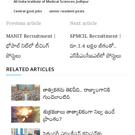
All India Institute of Medical Sciences Jodhpur
Central govt jobs
senior resident posts
Previous article
Next article
MANIT Recruitment |
SPMCIL Recruitment |
భోపాల్‌ నిట్‌లో టీచింగ్
రూ.1.4 లక్షల జీతంతో..
పోస్టులు
ఎస్‌పీఎంసీఐఎల్‌లో పోస్టులు
RELATED ARTICLES
తాత్వికతను తెలిపేది.. రాజ్యాంగానికి
గుండెలాంటిది
శుక్రకణాలు తాత్కాలికంగా నిల్వ ఉండే
ప్రాంతం?
సెకండరీ ఎడ్యుకేషన్‌ కమిషన్‌కు