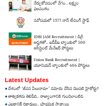
నేర్చుకోవడంలో వేగం.. లక్ష్యం
ఫలవంతం
నవోదయలో 1377 నాన్‌ టీచింగ్‌ స్టాఫ్‌
IDBI JAM Recruitment | డిగ్రీ
అర్హ‌త‌తో.. ఐడీబీఐ బ్యాంకులో 500
అసిస్టెంట్‌ మేనేజర్‌ పోస్టులు
Union Bank Recruitment |
యూనియన్ బ్యాంకులో 606 పోస్టులు
Latest Updates
దేశంలో ‘జీవన వీలునామా’ నమోదు చేసిన మొదటి హైకోర్టు?
తాత్వికతను తెలిపేది.. రాజ్యాంగానికి గుండెలాంటిది
ఎలకానిక్‌ రికార్డులు.. ప్రాథమిక సాక్ష్యాలు