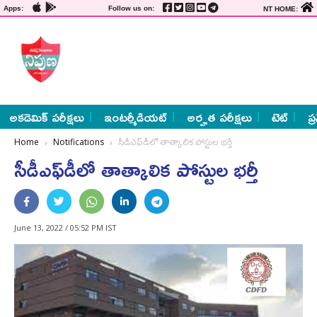
Apps:
Follow us on:
NT HOME:
అకడెమిక్ పరీక్షలు
ఇంటర్మీడియట్
అర్హత పరీక్షలు
టెట్
ప్
Home
Notifications
సీడీఎఫ్‌డీలో తాత్కాలిక పోస్టుల భర్తీ
సీడీఎఫ్‌డీలో తాత్కాలిక పోస్టుల భర్తీ
June 13, 2022 / 05:52 PM IST