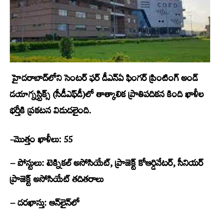
హైదరాబాద్‌లోని సెంటర్‌ ఫర్‌ డీఎన్‌ఏ ఫింగర్‌ ప్రింటింగ్‌ అండ్‌
డయాగ్నస్టిక్స్​​‍ (సీడీఎఫ్‌డీ)లో తాత్కాలిక ప్రాతిపదికన కింది ఖాళీల
భర్తీకి ప్రకటన విడుదలైంది.
-మొత్తం ఖాళీలు: 55
– పోస్టులు: టెక్నికల్‌ అసోసియేట్‌, ప్రాజెక్ట్ కోఆర్డినేటర్‌, సీనియర్‌
ప్రాజెక్ట్ అసోసియేట్‌ తదితరాలు
– దరఖాస్తు: ఆన్‌లైన్‌లో