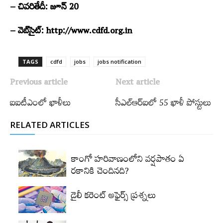
– చివరితేదీ: జూన్‌ 20
– వెబ్‌సైట్‌: http://www.cdfd.org.in
TAGS
cdfd
jobs
jobs notification
Previous article
Next article
ఐఐటీఎంలో ఖాళీలు
సీఎల్‌ఆర్‌ఐలో 55 ఖాళీ పోస్టులు
RELATED ARTICLES
కాంగో హరివాణంలోని వర్షపాతం ఏ
రకానికి చెందినది?
డైలీ కరెంట్‌ అఫైర్స్‌ ప్రశ్నలు