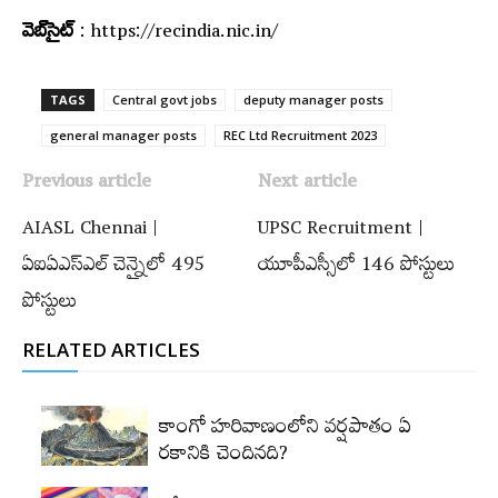
వెబ్‌సైట్
: https://recindia.nic.in/
TAGS
Central govt jobs
deputy manager posts
general manager posts
REC Ltd Recruitment 2023
Previous article
Next article
AIASL Chennai |
UPSC Recruitment |
ఏఐఏఎస్‌ఎల్ చెన్నైలో 495
యూపీఎస్సీలో 146 పోస్టులు
పోస్టులు
RELATED ARTICLES
కాంగో హరివాణంలోని వర్షపాతం ఏ
రకానికి చెందినది?