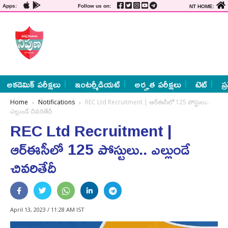
Apps:
Follow us on:
NT HOME:
అకడెమిక్ పరీక్షలు
ఇంటర్మీడియట్
అర్హత పరీక్షలు
టెట్
ప్
Home
Notifications
REC Ltd Recruitment | ఆర్‌ఈసీలో 125 పోస్టులు..
ఎల్లుండే చివ‌రితేదీ
REC Ltd Recruitment |
ఆర్‌ఈసీలో 125 పోస్టులు.. ఎల్లుండే
చివ‌రితేదీ
April 13, 2023 / 11:28 AM IST