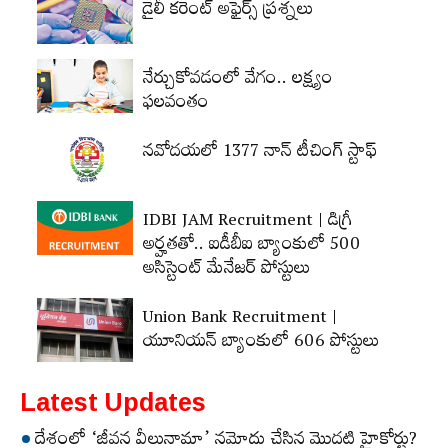
డైలీ కరెంట్‌ అఫైర్స్‌ ప్రశ్నలు
నేర్చుకోవడంలో వేగం.. లక్ష్యం
ఫలవంతం
నవోదయలో 1377 నాన్‌ టీచింగ్‌ స్టాఫ్‌
IDBI JAM Recruitment | డిగ్రీ
అర్హ‌త‌తో.. ఐడీబీఐ బ్యాంకులో 500
అసిస్టెంట్‌ మేనేజర్‌ పోస్టులు
Union Bank Recruitment |
యూనియన్ బ్యాంకులో 606 పోస్టులు
Latest Updates
దేశంలో ‘జీవన వీలునామా’ నమోదు చేసిన మొదటి హైకోర్టు?