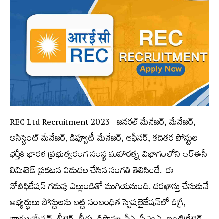
REC Ltd Recruitment 2023 | జనరల్‌ మేనేజర్‌, మేనేజర్‌,
అసిస్టెంట్‌ మేనేజర్‌, డిప్యూటీ మేనేజర్‌, ఆఫీసర్‌, త‌దిత‌ర పోస్టుల
భ‌ర్తీకి భారత ప్రభుత్వరంగ సంస్థ మహారత్న విభాగంలోని ఆర్‌ఈసీ
లిమిటెడ్ ప్ర‌క‌ట‌న విడుద‌ల చేసిన సంగ‌తి తెలిసిందే. ఈ
నోటిఫికేష‌న్ గ‌డువు ఎల్లుండితో ముగియ‌నుంది. ద‌ర‌ఖాస్తు చేసుకునే
అభ్య‌ర్థులు పోస్టుల‌ను బ‌ట్టి సంబంధిత స్పెషలైజేషన్‌లో డిగ్రీ,