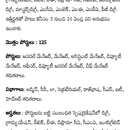
గ్రాడ్యుయేషన్‌, బీటెక్‌, బీఈ, డిప్లొమా సీఏ, సీఎంఏ, ఇంటిగ్రేటెడ్‌
డిగ్రీ, మాస్టర్స్‌డిగ్రీ, ఎంసీఏ, ఎంటెక్‌, ఎంఈ, ఎంబీఏ, పీజీ డిగ్రీ
ఉత్తీర్ణతతో పాటు కనీసం 3 నుంచి 21 ఏండ్ల‌ పని అనుభవం
ఉండాలి.
మొత్తం పోస్టులు : 125
పోస్టులు
: జనరల్‌ మేనేజర్‌, మేనేజర్‌, అసిస్టెంట్‌ మేనేజర్‌, డిప్యూటీ
మేనేజర్‌, ఆఫీసర్‌, డిప్యూటీ జనరల్‌ మేనేజర్‌, చీఫ్‌ మేనేజర్‌
తదితరాలు.
విభాగాలు
: అడ్మిన్‌, సీసీ, లా, సెక్రటేరియల్‌, రాజ్‌భాష, సీఎస్‌, ఐటీ,
హెచ్‌ఆర్‌ తదితరాలు.
అర్హతలు
: పోస్టుల‌ను బ‌ట్టి సంబంధిత స్పెషలైజేషన్‌లో డిగ్రీ,
గ్రాడ్యుయేషన్‌, బీటెక్‌, బీఈ, డిప్లొమా సీఏ, సీఎంఏ, ఇంటిగ్రేటెడ్‌