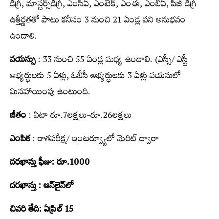
డిగ్రీ, మాస్టర్స్‌డిగ్రీ, ఎంసీఏ, ఎంటెక్‌, ఎంఈ, ఎంబీఏ, పీజీ డిగ్రీ
ఉత్తీర్ణతతో పాటు కనీసం 3 నుంచి 21 ఏండ్ల‌ పని అనుభవం
ఉండాలి.
వయస్సు
: 33 నుంచి 55 ఏండ్ల మ‌ధ్య‌ ఉండాలి. (ఎస్సీ/ ఎస్టీ
అభ్యర్థులకు 5 ఏళ్లు, ఓబీసీ అభ్యర్థులకు 3 ఏళ్లు వయసులో
మిన‌హాయింపు ఉంటుంది.
జీతం
: ఏటా రూ.7లక్షలు-రూ.26లక్షలు
ఎంపిక
: రాతపరీక్ష/ ఇంటర్వ్యూలో మెరిట్ ద్వారా
దరఖాస్తు ఫీజు: రూ.1000
దరఖాస్తు : ఆన్‌లైన్‌లో
చివరి తేది: ఏప్రిల్ 15