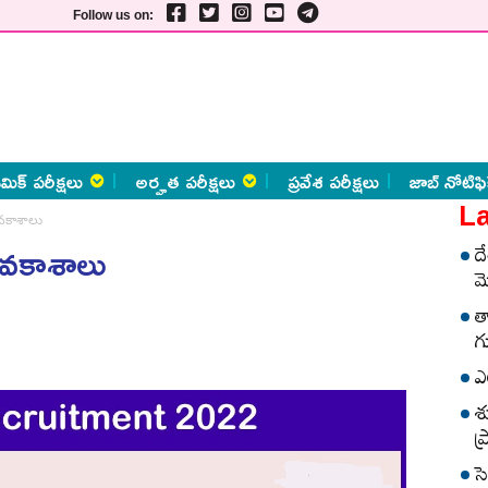
Follow us on:
మిక్ పరీక్షలు
అర్హత పరీక్షలు
ప్రవేశ పరీక్షలు
జాబ్ నోటిఫి
La
వ‌కాశాలు
అవ‌కాశాలు
ద
మ
త
గ
ఎ
శ
ప
స