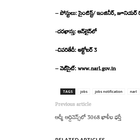
– పోస్టులు: సైంటిస్ట్/
ఇంజినీర్‌, జూనియర్‌ రి
-దరఖాస్తు: ఆన్‌లైన్‌లో
-చివరితేదీ: అక్టోబర్‌ 3
– వెబ్‌సైట్‌:
www.narl.gov.in
TAGS
jobs
jobs notification
narl
Previous article
ఆర్మీ ఆర్డినెన్స్​‍లో 3068 ఖాళీల భర్తీ
RELATED ARTICLES