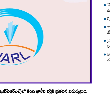
‘
ఊ
ర
క
జీ
ప
లక
అ
త
ీ (ఎన్‌ఏఆర్‌ఎల్‌)లో కింది ఖాళీల భర్తీకి ప్రకటన విడుదలైంది.