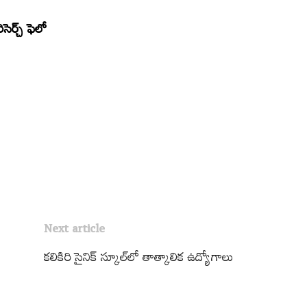
సెర్చ్ ఫెలో
Next article
కలికిరి సైనిక్‌ స్కూల్‌లో తాత్కాలిక ఉద్యోగాలు