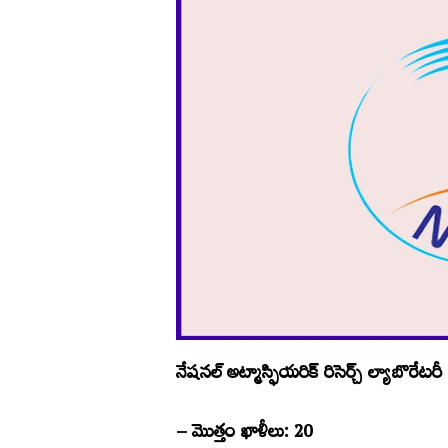
నేషనల్‌ అట్మాస్ఫియరిక్‌ రిసెర్చ్ ల్యాబొరేటర
– మొత్తం ఖాళీలు: 20