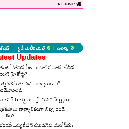
NT HOME:
కేషన్
స్టడీ మెటీరియల్
మరిన్ని
test Updates
ేశంలో ‘జీవన వీలునామా’ నమోదు చేసిన
ొదటి హైకోర్టు?
ాత్వికతను తెలిపేది.. రాజ్యాంగానికి
ుండెలాంటిది
లకానిక్‌ రికార్డులు.. ప్రాథమిక సాక్ష్యాలు
ుక్రకణాలు తాత్కాలికంగా నిల్వ ఉండే
్రాంతం?
ెకండరీ ఎడ్యుకేషన్‌ కమిషన్‌కు మరోపేరు?