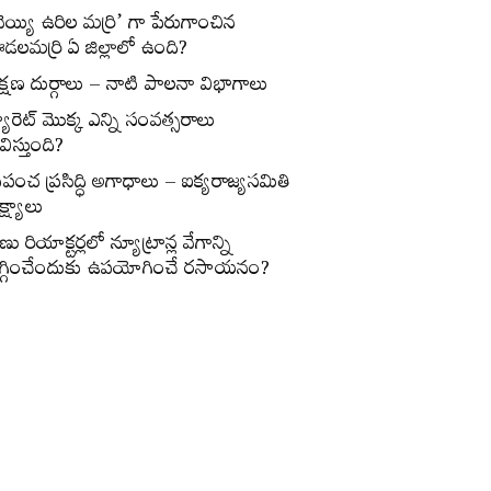
వెయ్యి ఉరిల మర్రి’ గా పేరుగాంచిన
డలమర్రి ఏ జిల్లాలో ఉంది?
క్షణ దుర్గాలు – నాటి పాలనా విభాగాలు
్యారెట్‌ మొక్క ఎన్ని సంవత్సరాలు
విస్తుంది?
్రపంచ ప్రసిద్ధి అగాధాలు – ఐక్యరాజ్యసమితి
్ష్యాలు
ణు రియాక్టర్లలో న్యూట్రాన్ల వేగాన్ని
గ్గించేందుకు ఉపయోగించే రసాయనం?