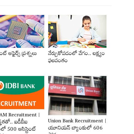
ంట్‌ అఫైర్స్‌ ప్రశ్నలు
నేర్చుకోవడంలో వేగం.. లక్ష్యం
ఫలవంతం
JAM Recruitment |
Union Bank Recruitment |
ర్హ‌త‌తో.. ఐడీబీఐ
యూనియన్ బ్యాంకులో 606
లో 500 అసిస్టెంట్‌