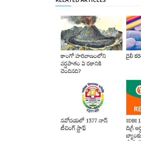
కాంగో హరివాణంలోని
డైలీ కరె
వర్షపాతం ఏ రకానికి
చెందినది?
నవోదయలో 1377 నాన్‌
IDBI 
టీచింగ్‌ స్టాఫ్‌
డిగ్రీ అ
బ్యాంకు