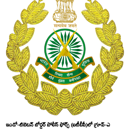
ఇండో-టిబెటన్‌ బోర్డర్‌ పోలీస్ ఫోర్స్​‍ (ఐటీబీపీ)లో గ్రూప్‌-ఎ