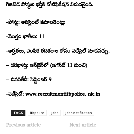
గెజిటెడ్‌ పోస్టుల భర్తీకి నోటిఫికేషన్‌ విడుదలైంది.
-పోస్టు: అసిస్టెంట్‌ కమాండెంట్లు
-మొత్తం ఖాళీలు: 11
-అర్హతలు, ఎంపిక తదితరాల కోసం వెబ్‌సైట్‌ చూడవచ్చు.
– దరఖాస్తు: ఆన్‌లైన్‌లో (ఆగస్ట్‍ 11 నుంచి)
– చివరితేదీ: సెప్టెంబర్‌ 9
-వెబ్‌సైట్‌: www.recruitmentitbpolice. nic.in
TAGS
itbpolice
jobs
jobs notification
Previous article
Next article