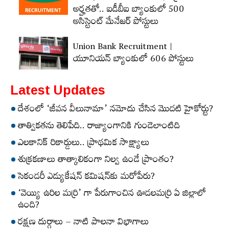
అర్హ‌త‌తో.. ఐడీబీఐ బ్యాంకులో 500
అసిస్టెంట్‌ మేనేజర్‌ పోస్టులు
Union Bank Recruitment |
యూనియన్ బ్యాంకులో 606 పోస్టులు
Latest Updates
దేశంలో ‘జీవన వీలునామా’ నమోదు చేసిన మొదటి హైకోర్టు?
తాత్వికతను తెలిపేది.. రాజ్యాంగానికి గుండెలాంటిది
ఎలకానిక్‌ రికార్డులు.. ప్రాథమిక సాక్ష్యాలు
శుక్రకణాలు తాత్కాలికంగా నిల్వ ఉండే ప్రాంతం?
సెకండరీ ఎడ్యుకేషన్‌ కమిషన్‌కు మరోపేరు?
‘వెయ్యి ఉరిల మర్రి’ గా పేరుగాంచిన ఊడలమర్రి ఏ జిల్లాలో
ఉంది?
రక్షణ దుర్గాలు – నాటి పాలనా విభాగాలు