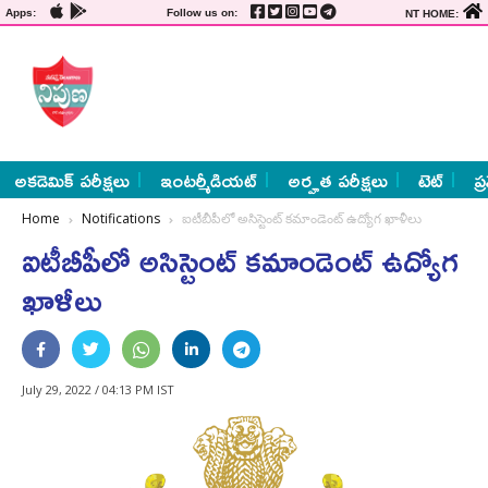
Apps:
Follow us on:
NT HOME:
అకడెమిక్ పరీక్షలు
ఇంటర్మీడియట్
అర్హత పరీక్షలు
టెట్
ప్
Home
Notifications
ఐటీబీపీలో అసిస్టెంట్‌ కమాండెంట్ ఉద్యోగ ఖాళీలు
ఐటీబీపీలో అసిస్టెంట్‌ కమాండెంట్ ఉద్యోగ
ఖాళీలు
July 29, 2022 / 04:13 PM IST