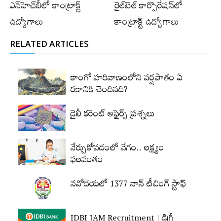
ఎన్‌హెచ్‌బీలో కాంట్రాక్ట్
రైల్‌టెల్‌ కార్పొరేషన్‌లో
ఉద్యోగాలు
కాంట్రాక్ట్ ఉద్యోగాలు
RELATED ARTICLES
కాంగో హరివాణంలోని వర్షపాతం ఏ
రకానికి చెందినది?
డైలీ కరెంట్‌ అఫైర్స్‌ ప్రశ్నలు
నేర్చుకోవడంలో వేగం.. లక్ష్యం
ఫలవంతం
నవోదయలో 1377 నాన్‌ టీచింగ్‌ స్టాఫ్‌
IDBI JAM Recruitment | డిగ్రీ