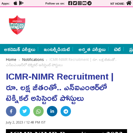
Apps:
Follow us on:
NT HOME:
అకడెమిక్ పరీక్షలు
ఇంటర్మీడియట్
అర్హత పరీక్షలు
టెట్
ప్
Home
Notifications
ICMR-NIMR Recruitment | రూ. ల‌క్ష జీతంతో..
ఎన్‌ఐఎంఆర్‌లో టెక్నికల్‌ అసిస్టెంట్ పోస్టులు
ICMR-NIMR Recruitment |
రూ. ల‌క్ష జీతంతో.. ఎన్‌ఐఎంఆర్‌లో
టెక్నికల్‌ అసిస్టెంట్ పోస్టులు
July 2, 2023 / 12:48 PM IST