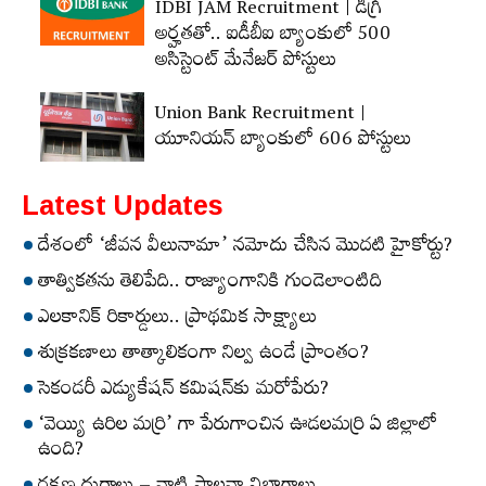
IDBI JAM Recruitment | డిగ్రీ
అర్హ‌త‌తో.. ఐడీబీఐ బ్యాంకులో 500
అసిస్టెంట్‌ మేనేజర్‌ పోస్టులు
Union Bank Recruitment |
యూనియన్ బ్యాంకులో 606 పోస్టులు
Latest Updates
దేశంలో ‘జీవన వీలునామా’ నమోదు చేసిన మొదటి హైకోర్టు?
తాత్వికతను తెలిపేది.. రాజ్యాంగానికి గుండెలాంటిది
ఎలకానిక్‌ రికార్డులు.. ప్రాథమిక సాక్ష్యాలు
శుక్రకణాలు తాత్కాలికంగా నిల్వ ఉండే ప్రాంతం?
సెకండరీ ఎడ్యుకేషన్‌ కమిషన్‌కు మరోపేరు?
‘వెయ్యి ఉరిల మర్రి’ గా పేరుగాంచిన ఊడలమర్రి ఏ జిల్లాలో
ఉంది?