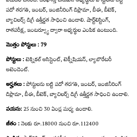
విడుద‌ల చేసింది. ద‌ర‌ఖాస్తు చేసుకునే అభ్య‌ర్థులు పోస్టుల‌ను బ‌ట్టి
ప‌దో త‌ర‌గ‌తి, ఇంట‌ర్, ఇంజినీరింగ్‌ డిప్లొమా, బీఈ, బీటెక్‌,
బ్యాచిలర్స్‌ డిగ్రీ ఉత్తీర్ణత సాధించి ఉండాలి. షార్ట్‌లిస్టింగ్‌,
రాతపరీక్ష, ఇంటర్వ్యూ ద్వారా అభ్య‌ర్థుల ఎంపిక ఉంటుంది.
మొత్తం పోస్టులు : 79
పోస్టులు :
టెక్నికల్‌ అసిస్టెంట్, టెక్నీషియన్‌, ల్యాబొరేటరీ
అటెండెంట్‌.
అర్హ‌త‌లు :
పోస్టుల‌ను బ‌ట్టి ప‌దో త‌ర‌గ‌తి, ఇంట‌ర్, ఇంజినీరింగ్‌
డిప్లొమా, బీఈ, బీటెక్‌, బ్యాచిలర్స్‌ డిగ్రీ ఉత్తీర్ణత సాధించి ఉండాలి.
వయసు:
25 నుంచి 30 ఏండ్ల మ‌ధ్య‌ ఉండాలి.
జీతం :
నెలకు రూ.18000 నుంచి రూ.112400