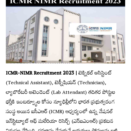
ICMR-NIMR Recruitment 2023 |
టెక్నికల్‌ అసిస్టెంట్
(Technical Assistant), టెక్నీషియన్ (Technician),
ల్యాబొరేటరీ అటెండెంట్ (Lab Attendant) తదితర పోస్టుల
భ‌ర్తీకి ఇంటర్వ్యూల కోసం న్యూఢిల్లీలోని భారత ప్రభుత్వరంగ
సంస్థ అయిన ఐసీఎఆర్‌ (ICMR) ఆధ్వర్యంలో ఉన్న నేషనల్‌
ఇన్‌స్టిట్యూట్‌ ఆఫ్‌ మలేరియా రిసెర్చ్ (ఎన్‌ఐఎంఆర్‌) ప్ర‌క‌ట‌న