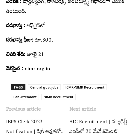
ఎంపిక :
షార్ట్‌లిస్టింగ్‌, రాతపరీక్ష, ఇంటర్వ్యూ ఆధారంగా ఎంపిక
ఉంటుంది.
ద‌ర‌ఖాస్తు :
ఆఫ్‌లైన్‌లో
దరఖాస్తు ఫీజు:
రూ.300.
చివరి తేది:
జూలై 21
వెబ్‌సైట్ :
nimr.org.in
TAGS
Central govt jobs
ICMR-NIMR Recruitment
Lab Attendant
NIMR Recruitment
Previous article
Next article
IBPS Clerk 2023
AIC Recruitment | న్యూఢిల్లీ
Notification | డిగ్రీ అర్హ‌త‌తో..
ఏఐసీలో 30 మేనేజ్‌మెంట్‌