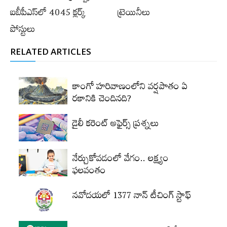
ఐబీపీఎస్‌లో 4045 క్లర్క్
ట్రెయినీలు
పోస్టులు
RELATED ARTICLES
కాంగో హరివాణంలోని వర్షపాతం ఏ
రకానికి చెందినది?
డైలీ కరెంట్‌ అఫైర్స్‌ ప్రశ్నలు
నేర్చుకోవడంలో వేగం.. లక్ష్యం
ఫలవంతం
నవోదయలో 1377 నాన్‌ టీచింగ్‌ స్టాఫ్‌