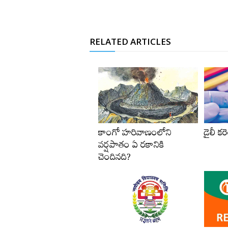
RELATED ARTICLES
కాంగో హరివాణంలోని
డైలీ కరె
వర్షపాతం ఏ రకానికి
చెందినది?