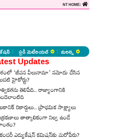
NT HOME:
కేషన్
స్టడీ మెటీరియల్
మరిన్ని
test Updates
ేశంలో ‘జీవన వీలునామా’ నమోదు చేసిన
ొదటి హైకోర్టు?
ాత్వికతను తెలిపేది.. రాజ్యాంగానికి
ుండెలాంటిది
లకానిక్‌ రికార్డులు.. ప్రాథమిక సాక్ష్యాలు
ుక్రకణాలు తాత్కాలికంగా నిల్వ ఉండే
్రాంతం?
ెకండరీ ఎడ్యుకేషన్‌ కమిషన్‌కు మరోపేరు?