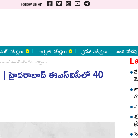
Follow us on:
మిక్ పరీక్షలు
అర్హత పరీక్షలు
ప్రవేశ పరీక్షలు
జాబ్ నోటిఫి
La
ాబాద్ ఈఎస్‌ఐసీలో 40 పోస్టులు
 హైదరాబాద్ ఈఎస్‌ఐసీలో 40
ద
మ
త
గ
ఎ
శ
ప
స