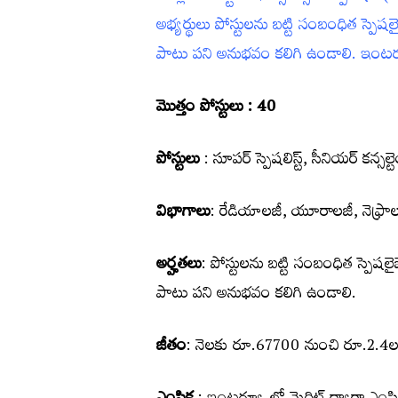
అభ్య‌ర్థులు పోస్టుల‌ను బ‌ట్టి సంబంధిత స్పెషలైజ
పాటు ప‌ని అనుభ‌వం క‌లిగి ఉండాలి. ఇంటర్వ
మొత్తం పోస్టులు : 40
పోస్టులు
: సూపర్‌ స్పెషలిస్ట్‌, సీనియర్‌ కన్సల
విభాగాలు
: రేడియాలజీ, యూరాలజీ, నెఫ్రాల
అర్హతలు
: పోస్టుల‌ను బ‌ట్టి సంబంధిత స్పెషలైజే
పాటు ప‌ని అనుభ‌వం క‌లిగి ఉండాలి.
జీతం
: నెలకు రూ.67700 నుంచి రూ.2.4లక్