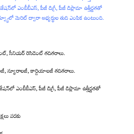
ేషన్‌లో ఎంబీబీఎస్‌, పీజీ డిగ్రీ, పీజీ డిప్లొమా ఉత్తీర్ణతతో
్యూలో మెరిట్ ద్వారా అభ్య‌ర్థుల తుది ఎంపిక ఉంటుంది.
్టెంట్‌, సీనియర్‌ రెసిడెంట్‌ తదితరాలు.
జీ, న్యూరాలజీ, కార్డియాలజీ తదితరాలు.
షన్‌లో ఎంబీబీఎస్‌, పీజీ డిగ్రీ, పీజీ డిప్లొమా ఉత్తీర్ణతతో
షలు వ‌ర‌కు