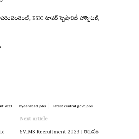
ిక
పరింటెండెంట్, ESIC సూపర్ స్పెషాలిటీ హాస్పిటల్,
ు
nt 2023
hyderabad jobs
latest central govt jobs
Next article
ులు
SVIMS Recruitment 2023 | తిరుపతి