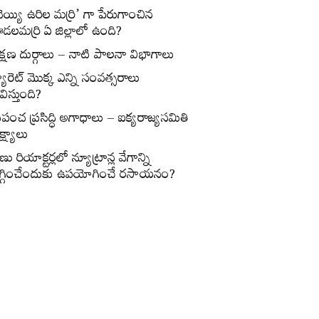
వెయ్యి ఉరిల మర్రి’ గా పేరుగాంచిన
డలమర్రి ఏ జిల్లాలో ఉంది?
క్షణ దుర్గాలు – నాటి పాలనా విభాగాలు
్యారెట్‌ మొక్క ఎన్ని సంవత్సరాలు
విస్తుంది?
్రపంచ ప్రసిద్ధి అగాధాలు – ఐక్యరాజ్యసమితి
్ష్యాలు
ణు రియాక్టర్లలో న్యూట్రాన్ల వేగాన్ని
గ్గించేందుకు ఉపయోగించే రసాయనం?