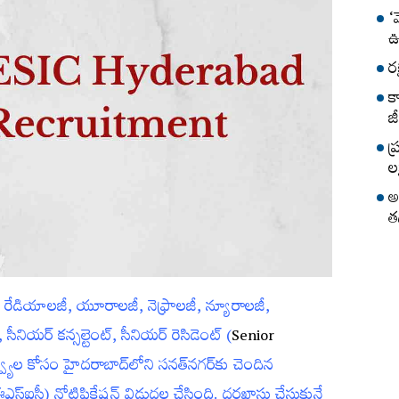
‘
ఊ
ర
క
జీ
ప
లక
అ
త
|
రేడియాలజీ, యూరాలజీ, నెఫ్రాలజీ, న్యూరాలజీ,
 సీనియర్‌ కన్సల్టెంట్‌, సీనియర్‌ రెసిడెంట్ (
Senior
ర్వ్యూల కోసం హైదరాబాద్‌లోని సనత్‌నగర్‌కు చెందిన
 (ఈఎస్‌ఐసీ) నోటిఫికేష‌న్ విడుద‌ల చేసింది. ద‌ర‌ఖాస్తు చేసుకునే