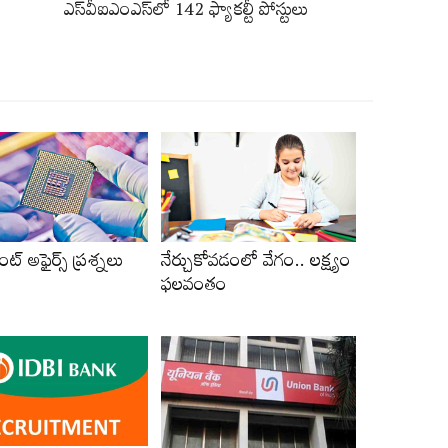
ఎస్‌వీఐఎంఎస్‌లో 142 ఫ్యాకల్టీ పోస్టులు
ంట్‌ అఫైర్స్‌ ప్రశ్నలు
నేర్చుకోవడంలో వేగం.. లక్ష్యం
ఫలవంతం