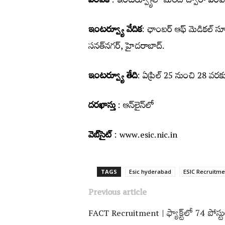
ఎంపిక
: ఇంటర్వ్యూలో మెరిట్ ద్వారా ఎంప
ఇంటర్వ్యూ వేదిక
: ఛాంబర్ ఆఫ్ మెడికల్ సూ
సనత్‌నగర్, హైదరాబాద్.
ఇంటర్వ్యూ తేది
: ఏప్రిల్ 25 నుంచి 28 వ‌ర‌క
ద‌ర‌ఖాస్తు
: ఆన్‌లైన్‌లో
వెబ్‌సైట్
: www.esic.nic.in
TAGS
Esic hyderabad
ESIC Recruitme
Previous article
FACT Recruitment | ఫ్యాక్ట్‌లో 74 పోస్ట