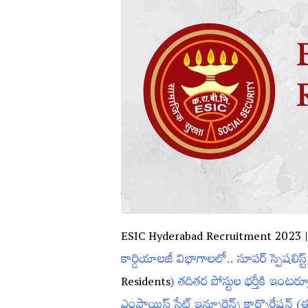
ESIC Hyderabad Recruitment 2023 
కార్డియాలజీ విభాగాల‌లో.. సూపర్‌ స్పెషలిస్ట్‌,
Residents
) త‌దిత‌ర పోస్టుల భ‌ర్తీకి ఇంట
ఎంప్లాయిస్‌ స్టేట్‌ ఇన్సూరెన్స్‌ కార్పొరేషన్‌