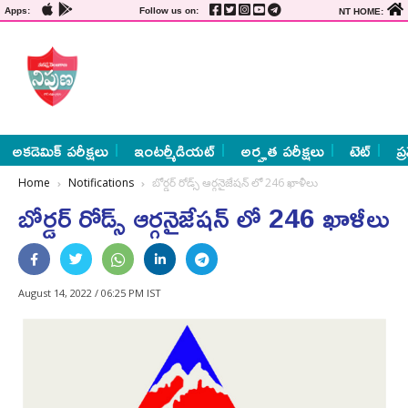
Apps:
Follow us on:
NT HOME:
అకడెమిక్ పరీక్షలు
ఇంటర్మీడియట్
అర్హత పరీక్షలు
టెట్
ప్
Home
Notifications
బోర్డర్‌ రోడ్స్​‍ ఆర్గనైజేషన్‌ ​‍లో 246 ఖాళీలు
బోర్డర్‌ రోడ్స్​‍ ఆర్గనైజేషన్‌ ​‍లో 246 ఖాళీలు
August 14, 2022 / 06:25 PM IST