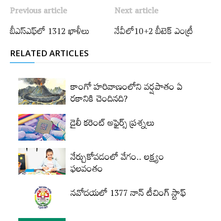
Previous article
Next article
బీఎస్ఎఫ్‌లో 1312 ఖాళీలు
నేవీలో10+2 బీటెక్‌ ఎంట్రీ
RELATED ARTICLES
కాంగో హరివాణంలోని వర్షపాతం ఏ
రకానికి చెందినది?
డైలీ కరెంట్‌ అఫైర్స్‌ ప్రశ్నలు
నేర్చుకోవడంలో వేగం.. లక్ష్యం
ఫలవంతం
నవోదయలో 1377 నాన్‌ టీచింగ్‌ స్టాఫ్‌