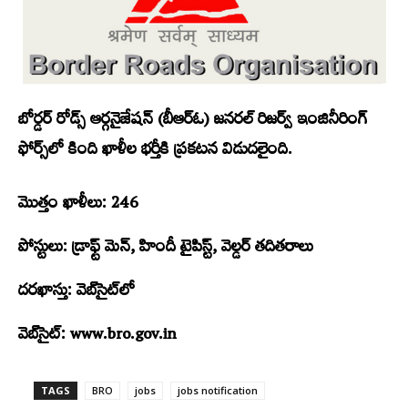
బోర్డర్‌ రోడ్స్​‍ ఆర్గనైజేషన్‌ (బీఆర్‌ఓ) జనరల్‌ రిజర్వ్ ఇంజినీరింగ్‌
ఫోర్స్​‍లో కింది ఖాళీల భర్తీకి ప్రకటన విడుదలైంది.
మొత్తం ఖాళీలు: 246
పోస్టులు: డ్రాఫ్ట్ మెన్‌, హిందీ టైపిస్ట్, వెల్డర్‌ తదితరాలు
దరఖాస్తు: వెబ్‌సైట్‌లో
వెబ్‌సైట్‌: www.bro.gov.in
TAGS
BRO
jobs
jobs notification