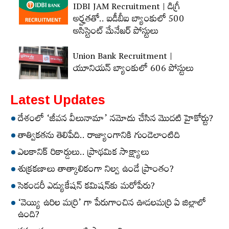
IDBI JAM Recruitment | డిగ్రీ
అర్హ‌త‌తో.. ఐడీబీఐ బ్యాంకులో 500
అసిస్టెంట్‌ మేనేజర్‌ పోస్టులు
Union Bank Recruitment |
యూనియన్ బ్యాంకులో 606 పోస్టులు
Latest Updates
దేశంలో ‘జీవన వీలునామా’ నమోదు చేసిన మొదటి హైకోర్టు?
తాత్వికతను తెలిపేది.. రాజ్యాంగానికి గుండెలాంటిది
ఎలకానిక్‌ రికార్డులు.. ప్రాథమిక సాక్ష్యాలు
శుక్రకణాలు తాత్కాలికంగా నిల్వ ఉండే ప్రాంతం?
సెకండరీ ఎడ్యుకేషన్‌ కమిషన్‌కు మరోపేరు?
‘వెయ్యి ఉరిల మర్రి’ గా పేరుగాంచిన ఊడలమర్రి ఏ జిల్లాలో
ఉంది?